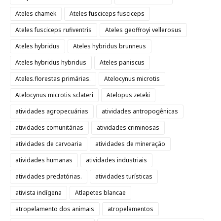
Ateles chamek
Ateles fusciceps fusciceps
Ateles fusciceps rufiventris
Ateles geoffroyi vellerosus
Ateles hybridus
Ateles hybridus brunneus
Ateles hybridus hybridus
Ateles paniscus
Ateles.florestas primárias.
Atelocynus microtis
Atelocynus microtis sclateri
Atelopus zeteki
atividades agropecuárias
atividades antropogênicas
atividades comunitárias
atividades criminosas
atividades de carvoaria
atividades de mineração
atividades humanas
atividades industriais
atividades predatórias.
atividades turísticas
ativista indígena
Atlapetes blancae
atropelamento dos animais
atropelamentos