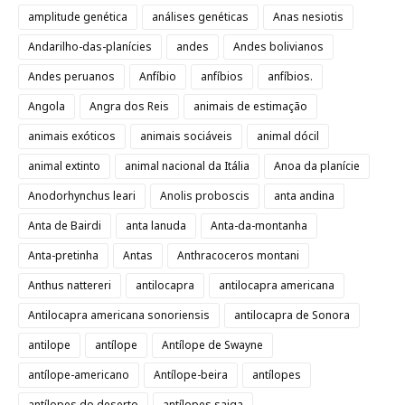
amplitude genética
análises genéticas
Anas nesiotis
Andarilho-das-planícies
andes
Andes bolivianos
Andes peruanos
Anfíbio
anfíbios
anfíbios.
Angola
Angra dos Reis
animais de estimação
animais exóticos
animais sociáveis
animal dócil
animal extinto
animal nacional da Itália
Anoa da planície
Anodorhynchus leari
Anolis proboscis
anta andina
Anta de Bairdi
anta lanuda
Anta-da-montanha
Anta-pretinha
Antas
Anthracoceros montani
Anthus nattereri
antilocapra
antilocapra americana
Antilocapra americana sonoriensis
antilocapra de Sonora
antilope
antílope
Antílope de Swayne
antílope-americano
Antílope-beira
antílopes
antílopes do deserto
antílopes saiga