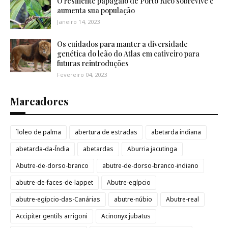
O resiliente papagaio de Porto Rico sobrevive e
aumenta sua população
Janeiro 14, 2023
Os cuidados para manter a diversidade
genética do leão do Atlas em cativeiro para
futuras reintroduções
Fevereiro 04, 2023
Marcadores
´loleo de palma
abertura de estradas
abetarda indiana
abetarda-da-Índia
abetardas
Aburria jacutinga
Abutre-de-dorso-branco
abutre-de-dorso-branco-indiano
abutre-de-faces-de-lappet
Abutre-egípcio
abutre-egípcio-das-Canárias
abutre-núbio
Abutre-real
Accipiter gentils arrigoni
Acinonyx jubatus