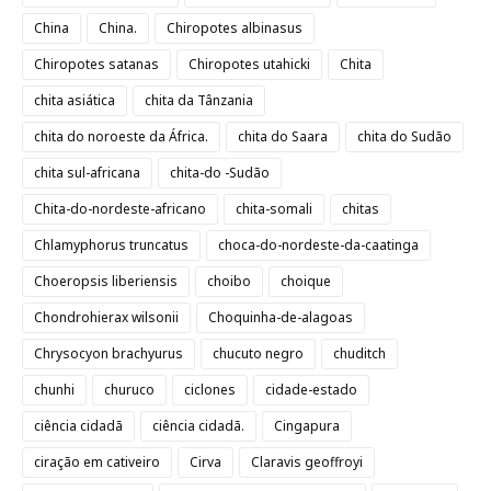
China
China.
Chiropotes albinasus
Chiropotes satanas
Chiropotes utahicki
Chita
chita asiática
chita da Tânzania
chita do noroeste da África.
chita do Saara
chita do Sudão
chita sul-africana
chita-do -Sudão
Chita-do-nordeste-africano
chita-somali
chitas
Chlamyphorus truncatus
choca-do-nordeste-da-caatinga
Choeropsis liberiensis
choibo
choique
Chondrohierax wilsonii
Choquinha-de-alagoas
Chrysocyon brachyurus
chucuto negro
chuditch
chunhi
churuco
ciclones
cidade-estado
ciência cidadã
ciência cidadã.
Cingapura
ciração em cativeiro
Cirva
Claravis geoffroyi