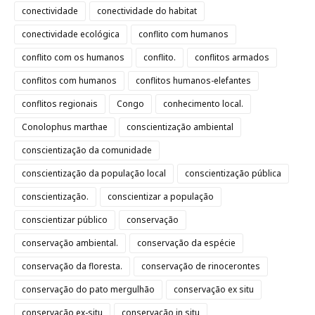
conectividade
conectividade do habitat
conectividade ecológica
conflito com humanos
conflito com os humanos
conflito.
conflitos armados
conflitos com humanos
conflitos humanos-elefantes
conflitos regionais
Congo
conhecimento local.
Conolophus marthae
conscientização ambiental
conscientização da comunidade
conscientização da população local
conscientização pública
conscientização.
conscientizar a população
conscientizar público
conservação
conservação ambiental.
conservação da espécie
conservação da floresta.
conservação de rinocerontes
conservação do pato mergulhão
conservação ex situ
conservação ex-situ
conservação in situ