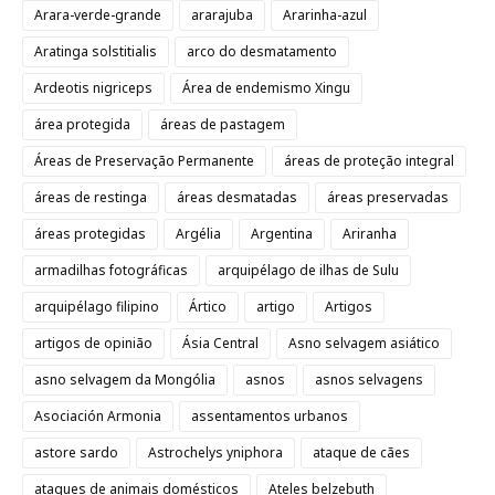
Arara-verde-grande
ararajuba
Ararinha-azul
Aratinga solstitialis
arco do desmatamento
Ardeotis nigriceps
Área de endemismo Xingu
área protegida
áreas de pastagem
Áreas de Preservação Permanente
áreas de proteção integral
áreas de restinga
áreas desmatadas
áreas preservadas
áreas protegidas
Argélia
Argentina
Ariranha
armadilhas fotográficas
arquipélago de ilhas de Sulu
arquipélago filipino
Ártico
artigo
Artigos
artigos de opinião
Ásia Central
Asno selvagem asiático
asno selvagem da Mongólia
asnos
asnos selvagens
Asociación Armonia
assentamentos urbanos
astore sardo
Astrochelys yniphora
ataque de cães
ataques de animais domésticos
Ateles belzebuth