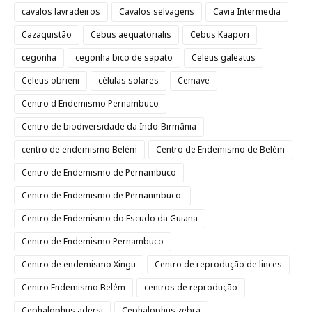
cavalos lavradeiros
Cavalos selvagens
Cavia Intermedia
Cazaquistão
Cebus aequatorialis
Cebus Kaapori
cegonha
cegonha bico de sapato
Celeus galeatus
Celeus obrieni
células solares
Cemave
Centro d Endemismo Pernambuco
Centro de biodiversidade da Indo-Birmânia
centro de endemismo Belém
Centro de Endemismo de Belém
Centro de Endemismo de Pernambuco
Centro de Endemismo de Pernanmbuco.
Centro de Endemismo do Escudo da Guiana
Centro de Endemismo Pernambuco
Centro de endemismo Xingu
Centro de reprodução de linces
Centro Endemismo Belém
centros de reprodução
Cephalophus adersi
Cephalophus zebra