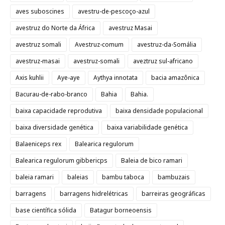
aves suboscines
avestru-de-pescoço-azul
avestruz do Norte da África
avestruz Masai
avestruz somali
Avestruz-comum
avestruz-da-Somália
avestruz-masai
avestruz-somali
aveztruz sul-africano
Axis kuhlii
Aye-aye
Aythya innotata
bacia amazônica
Bacurau-de-rabo-branco
Bahia
Bahia.
baixa capacidade reprodutiva
baixa densidade populacional
baixa diversidade genética
baixa variabilidade genética
Balaeniceps rex
Balearica regulorum
Balearica regulorum gibbericps
Baleia de bico ramari
baleia ramari
baleias
bambu taboca
bambuzais
barragens
barragens hidrelétricas
barreiras geográficas
base científica sólida
Batagur borneoensis