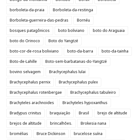
borboleta-da-praia
Borboleta-da-restinga
Borboleta-guerreira-das-pedras
Bornéu
bosques patagônicos
boto boliviano
boto do Araguaia
boto do Orinoco
Boto do Yangtzé
boto-cor-de-rosa boliviano
boto-da-barra
boto-da-tainha
Boto-de-Lahille
Boto-sem-barbatanas-do-Yangtzé
bovino selvagem
Brachycephalus lulai
Brachycephalus pernix
Brachycephalus pulex
Brachycephalus rotenbergae
Brachycephalus tabuleiro
Brachyteles arachnoides
Brachyteles hypoxanthus
Bradypus crinitus
braquiação
Brasil
brejo de altitude
brejos de altitude
brincalhões.
Brokesia nana
bromélias
Bruce Dickinson
brucelose suína