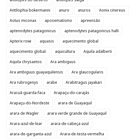
Antilophia bokermanni
anuro
anuros
Aonix cinereus
Aotus miconax
aposematismo
apreensão
aptenodytes patagonicus
aptenodytes patagonicus halli
Apterix rowi
aquasis
aquecimento global
aquecimento global.
aquicultura
Aquila adalberti
Aquila chrysaetos
Ara ambiguus
Ara ambiguus guayaquilensis
Ara glaucogularis
Ara rubrogenys
arabe
Arabitragus jayakari
Aracuã-guarda-faca
Arapaçu-do-carajás
Arapaçu-do-Nordeste
arara de Guayaquil
arara de Wagler
arara verde grande de Guayaquil
Arara-azul-de-lear
arara-de-cabeça-azul
arara-de-garganta-azul
Arara-de-testa-vermelha