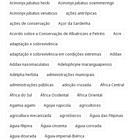
Acinonyx jubatus hecki
Acinonyx jubatus soemmeringii
Acinonyx jubatus venaticus
ações antrópicas
ações de conservação
Açor da Sardenha
Acordo sobre a Conservação de Albatrozes e Petréis
Acre
adaptação e sobrevivência
adaptação e sobrevivência em condições extremas
Addax
Addax nasomaculatus
Adelophryne maranguapensis
Adelpha herbita
administrações municipais
administrações públicas
adoção cruzada.
África Central
África do Sul
África Ocidental
África Oriental
Agamia agami
Agojie rupicola
agricultores
agricultura mecanizada
agrotóxicos
Águia das Filipinas
águia filipina
Águia-cinzenta
águia-coroada
águia-dourada
Águia-imperial-Ibérica