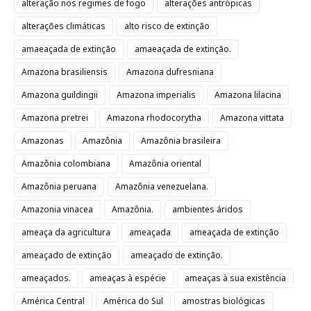
alteração nos regimes de fogo
alterações antrópicas
alterações climáticas
alto risco de extinção
amaeaçada de extinção
amaeaçada de extinção.
Amazona brasiliensis
Amazona dufresniana
Amazona guildingii
Amazona imperialis
Amazona lilacina
Amazona pretrei
Amazona rhodocorytha
Amazona vittata
Amazonas
Amazônia
Amazônia brasileira
Amazônia colombiana
Amazônia oriental
Amazônia peruana
Amazônia venezuelana.
Amazonia vinacea
Amazônia.
ambientes áridos
ameaça da agricultura
ameaçada
ameaçada de extinção
ameaçado de extinção
ameaçado de extinção.
ameaçados.
ameaças à espécie
ameaças à sua existência
América Central
América do Sul
amostras biológicas