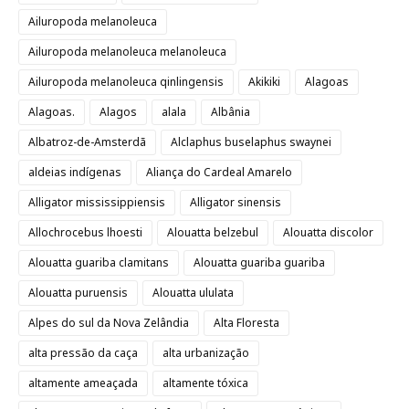
Ailuropoda melanoleuca
Ailuropoda melanoleuca melanoleuca
Ailuropoda melanoleuca qinlingensis
Akikiki
Alagoas
Alagoas.
Alagos
alala
Albânia
Albatroz-de-Amsterdã
Alclaphus buselaphus swaynei
aldeias indígenas
Aliança do Cardeal Amarelo
Alligator mississippiensis
Alligator sinensis
Allochrocebus lhoesti
Alouatta belzebul
Alouatta discolor
Alouatta guariba clamitans
Alouatta guariba guariba
Alouatta puruensis
Alouatta ululata
Alpes do sul da Nova Zelândia
Alta Floresta
alta pressão da caça
alta urbanização
altamente ameaçada
altamente tóxica