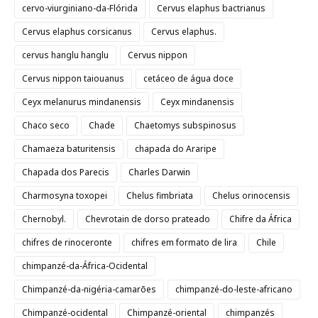
cervo-viurginiano-da-Flórida
Cervus elaphus bactrianus
Cervus elaphus corsicanus
Cervus elaphus.
cervus hanglu hanglu
Cervus nippon
Cervus nippon taiouanus
cetáceo de água doce
Ceyx melanurus mindanensis
Ceyx mindanensis
Chaco seco
Chade
Chaetomys subspinosus
Chamaeza baturitensis
chapada do Araripe
Chapada dos Parecis
Charles Darwin
Charmosyna toxopei
Chelus fimbriata
Chelus orinocensis
Chernobyl.
Chevrotain de dorso prateado
Chifre da África
chifres de rinoceronte
chifres em formato de lira
Chile
chimpanzé-da-África-Ocidental
Chimpanzé-da-nigéria-camarões
chimpanzé-do-leste-africano
Chimpanzé-ocidental
Chimpanzé-oriental
chimpanzés