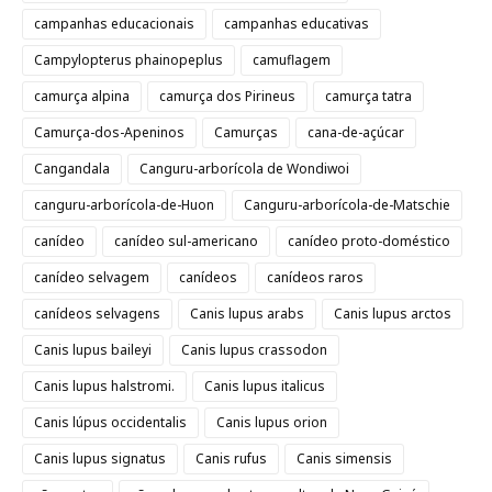
campanhas educacionais
campanhas educativas
Campylopterus phainopeplus
camuflagem
camurça alpina
camurça dos Pirineus
camurça tatra
Camurça-dos-Apeninos
Camurças
cana-de-açúcar
Cangandala
Canguru-arborícola de Wondiwoi
canguru-arborícola-de-Huon
Canguru-arborícola-de-Matschie
canídeo
canídeo sul-americano
canídeo proto-doméstico
canídeo selvagem
canídeos
canídeos raros
canídeos selvagens
Canis lupus arabs
Canis lupus arctos
Canis lupus baileyi
Canis lupus crassodon
Canis lupus halstromi.
Canis lupus italicus
Canis lúpus occidentalis
Canis lupus orion
Canis lupus signatus
Canis rufus
Canis simensis