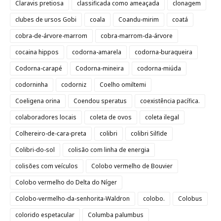
Claravis pretiosa
classificada como ameaçada
clonagem
clubes de ursos Gobi
coala
Coandu-mirim
coatá
cobra-de-árvore-marrom
cobra-marrom-da-árvore
cocaina hippos
codorna-amarela
codorna-buraqueira
Codorna-carapé
Codorna-mineira
codorna-miúda
codorninha
codorniz
Coelho omiltemi
Coeligena orina
Coendou speratus
coexistência pacífica.
colaboradores locais
coleta de ovos
coleta ilegal
Colhereiro-de-cara-preta
colibri
colibri Silfide
Colibri-do-sol
colisão com linha de energia
colisões com veículos
Colobo vermelho de Bouvier
Colobo vermelho do Delta do Níger
Colobo-vermelho-da-senhorita-Waldron
colobo.
Colobus
colorido espetacular
Columba palumbus