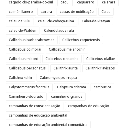
cágado-do-paraíba-do-sul
cagu.
caguarero
caiarara
caimàn llanero
cairara
caixas de nidificação
Calau
calau de Sulu
calau-de-cabeça-ruiva
Calau-de-Visayan
calau-de-Walden
Calendulauda rufa
Callicebus barbarabrownae
Callicebus caquetensis
Callicebus coimbrai
Callicebus melanochir
Callicebus miltoni
Callicebus oenanthe
Callicebus olallae
Callicebus personatus
Callithrix aurita
Callithrix flaviceps
Callithrix kuhlii
Caluromysiops irrupta
Calyptommatus frontalis
Calyptura cristata
cambucica
Caminheiro-dourado
caminheiro-grande
campanhas de conscientização
campanhas de educação
campanhas de educação ambiental
campanhas de educação ambiental comunitária