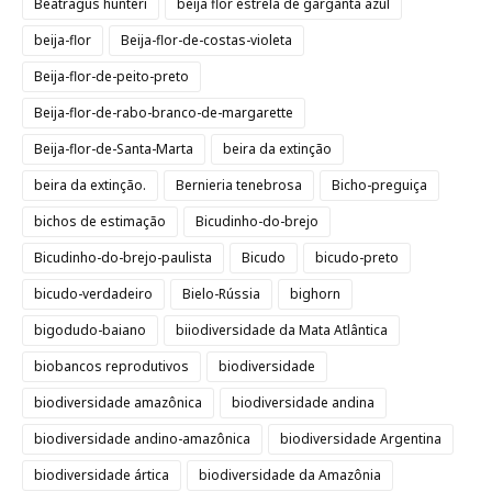
Beatragus hunteri
beija flor estrela de garganta azul
beija-flor
Beija-flor-de-costas-violeta
Beija-flor-de-peito-preto
Beija-flor-de-rabo-branco-de-margarette
Beija-flor-de-Santa-Marta
beira da extinção
beira da extinção.
Bernieria tenebrosa
Bicho-preguiça
bichos de estimação
Bicudinho-do-brejo
Bicudinho-do-brejo-paulista
Bicudo
bicudo-preto
bicudo-verdadeiro
Bielo-Rússia
bighorn
bigodudo-baiano
biiodiversidade da Mata Atlântica
biobancos reprodutivos
biodiversidade
biodiversidade amazônica
biodiversidade andina
biodiversidade andino-amazônica
biodiversidade Argentina
biodiversidade ártica
biodiversidade da Amazônia