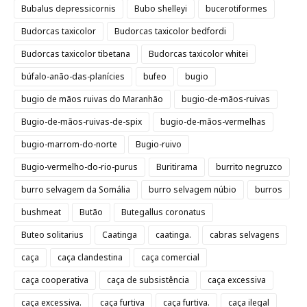
Bubalus depressicornis
Bubo shelleyi
bucerotiformes
Budorcas taxicolor
Budorcas taxicolor bedfordi
Budorcas taxicolor tibetana
Budorcas taxicolor whitei
búfalo-anão-das-planícies
bufeo
bugio
bugio de mãos ruivas do Maranhão
bugio-de-mãos-ruivas
Bugio-de-mãos-ruivas-de-spix
bugio-de-mãos-vermelhas
bugio-marrom-do-norte
Bugio-ruivo
Bugio-vermelho-do-rio-purus
Buritirama
burrito negruzco
burro selvagem da Somália
burro selvagem núbio
burros
bushmeat
Butão
Butegallus coronatus
Buteo solitarius
Caatinga
caatinga.
cabras selvagens
caça
caça clandestina
caça comercial
caça cooperativa
caça de subsistência
caça excessiva
caça excessiva.
caça furtiva
caça furtiva.
caça ilegal