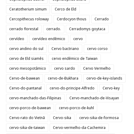
Ceratotherium simum
Cerco de Eld
Cercopithecus roloway
Cerdocyon thous
Cerrado
cerrado florestal
cerrado.
Cerradomys goytaca
cervídeo
cervídeo endêmico
cervo
cervo andino do sul
Cervo bactriano
cervo corso
cervo de Eld siamês
cervo endêmico de Taiwan
cervo mesopotâmico
cervo sardo
Cervo Vermelho
Cervo-de-bawean
cervo-de-Bukhara
cervo-de-key-islands
Cervo-do-pantanal
cervo-do-principe-Alfredo
Cervo-key
cervo-manchado-das-Filipinas
Cervo-manchado-de-Visayan
cervo-porco-de-bawean
cervo-porco-de-kuhl
Cervo-rato do Vietnã
Cervo-sika
cervo-sika-de-formosa
cervo-sika-de-taiwan
Cervo-vermelho-da-Cachemira