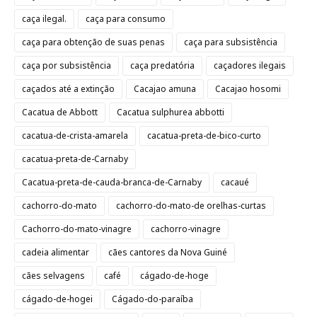
caça ilegal.
caça para consumo
caça para obtenção de suas penas
caça para subsistência
caça por subsistência
caça predatória
caçadores ilegais
caçados até a extinção
Cacajao amuna
Cacajao hosomi
Cacatua de Abbott
Cacatua sulphurea abbotti
cacatua-de-crista-amarela
cacatua-preta-de-bico-curto
cacatua-preta-de-Carnaby
Cacatua-preta-de-cauda-branca-de-Carnaby
cacaué
cachorro-do-mato
cachorro-do-mato-de orelhas-curtas
Cachorro-do-mato-vinagre
cachorro-vinagre
cadeia alimentar
cães cantores da Nova Guiné
cães selvagens
café
cágado-de-hoge
cágado-de-hogei
Cágado-do-paraíba