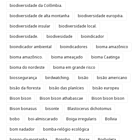
biodiversidade da Colômbia.
biodiversidade de alta montanha
biodiversidade européia.
biodiversidade insular
biodiversidade local.
biodiversidade.
biodivesidade
bioindicador
bioindicador ambiental
bioindicadores
bioma amazônico
bioma amazônico.
bioma ameaçado
bioma Caatinga
bioma do nordeste
bioma em grande risco
biossegurança
birdwatching.
bisão
bisão americano
bisão da floresta
bisão das planícies
bisão europeu
Bison bison
Bison bison athabascae
Bison bison bison
Bison bonasus
bisonte
Blastocerus dichotomus
bobo
boi-almiscarado
Boiga irregularis
Bolívia
bom nadador
bomba-relógio ecológica
bongo-da-montanha
Bonobo
Borax
Borboleta