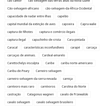
cão cantor
cão selvagem das terras altas da Nova Guiné
Cão-selvagem-africano
cão-selvagem-da-África-Ocidental
capacidade de nadar entre ilhas
capelão
capital mundial da extinção de aves
capoeira
Capra walie
captura de filhotes
captura e comércio ilegais
captura ilegal
capuchinho-de-crista
Cara-pintada
Caracal
características inconfundíveis
carapé
carcaça
carcaças de animais.
Cardeal-amarelo
Carettochelys insculpta
Caribe
caribu norte-americano
Caribu-de-Peary
Carneiro selvagem
carneiro-selvagem-da-serra-nevada
carniça
carnívoro mais raro
carnívoros
Carolina do Norte
castração
Catagonus wagneri
cavalo de Przewalski
cavalo selvagem
cavalo selvagem brasileiro