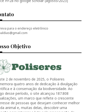
ice H=28 no google scholar (agosto/2023)
ontato
reva para o endereço eletrônico
naldias@gmail.com
sso Objetivo
ste 2 de novembro de 2025, o Poliseres
memora quatro anos de dedicação à divulgação
ntífica e à conservação da biodiversidade. Ao
go desse período, o site alcançou 187.808
ualizações, um marco que reflete o crescente
teresse de pessoas que desejam conhecer melhor
ida animal e, muitas delas, descobrir uma