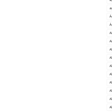
a
Á
Á
A
A
A
A
A
A
A
A
A
A