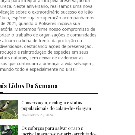
ação para integrar a luta pela preservação da
ureza. Neste aniversário, realizamos uma nova
licação sobre o extraordinário sucesso do leão
iático, espécie cuja recuperação acompanhamos
de 2021, quando o Poliseres iniciava sua
ajetória. Mantemos firme nosso compromisso de
orizar o trabalho de organizações e comunidades
 atuam na linha de frente da proteção da
diversidade, destacando ações de preservação,
produção e reintrodução de espécies em seus
itats naturais, sem deixar de evidenciar as
usas que continuam a ameaçar a vida selvagem,
 mundo todo e especialmente no Brasil.
ais Lidos Da Semana
Conservação, ecologia e status
populacionais do calau-de-Visayan
Novembro 23, 2024
Os esforços para salvar o raro e
incrível macaco-de-nariz-arrebitado-