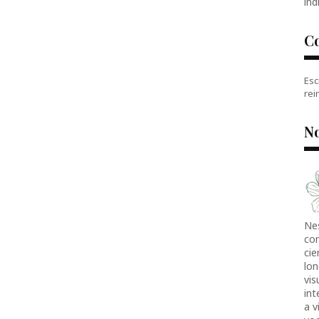
índ
C
Esc
rei
No
Ne
co
cie
lon
vis
in
a v