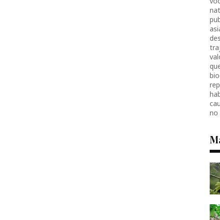
voc
nat
pub
as
des
tr
val
que
bio
re
hab
ca
no
M