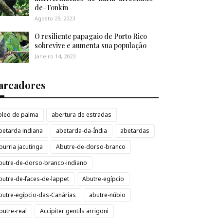
de-Tonkin
Agosto 29, 2023
O resiliente papagaio de Porto Rico
sobrevive e aumenta sua população
Janeiro 14, 2023
arcadores
loleo de palma
abertura de estradas
betarda indiana
abetarda-da-Índia
abetardas
burria jacutinga
Abutre-de-dorso-branco
butre-de-dorso-branco-indiano
butre-de-faces-de-lappet
Abutre-egípcio
butre-egípcio-das-Canárias
abutre-núbio
butre-real
Accipiter gentils arrigoni