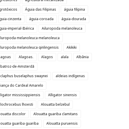
grotóxicos
Águia das Filipinas
águia filipina
guia-cinzenta
águia-coroada
águia-dourada
guia-imperial-Ibérica
Ailuropoda melanoleuca
iluropoda melanoleuca melanoleuca
iluropoda melanoleuca qinlingensis
Akikiki
lagoas
Alagoas.
Alagos
alala
Albânia
lbatroz-de-Amsterdã
lclaphus buselaphus swaynei
aldeias indígenas
liança do Cardeal Amarelo
lligator mississippiensis
Alligator sinensis
llochrocebus lhoesti
Alouatta belzebul
louatta discolor
Alouatta guariba clamitans
louatta guariba guariba
Alouatta puruensis