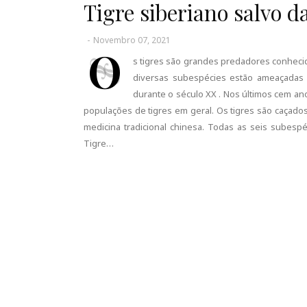
Tigre siberiano salvo d
-
Novembro 07, 2021
O
s tigres são grandes predadores conhecid
diversas subespécies estão ameaçadas .
durante o século XX . Nos últimos cem ano
populações de tigres em geral. Os tigres são caçad
medicina tradicional chinesa. Todas as seis subesp
Tigre…