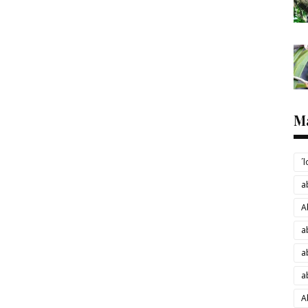
M
´
a
A
a
a
a
A