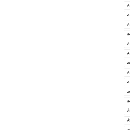
A
A
A
a
A
A
a
A
A
a
a
Á
Á
a