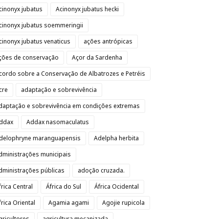
cinonyx jubatus
Acinonyx jubatus hecki
cinonyx jubatus soemmeringii
cinonyx jubatus venaticus
ações antrópicas
ções de conservação
Açor da Sardenha
cordo sobre a Conservação de Albatrozes e Petréis
cre
adaptação e sobrevivência
daptação e sobrevivência em condições extremas
ddax
Addax nasomaculatus
delophryne maranguapensis
Adelpha herbita
dministrações municipais
dministrações públicas
adoção cruzada.
frica Central
África do Sul
África Ocidental
frica Oriental
Agamia agami
Agojie rupicola
gricultores
agricultura mecanizada