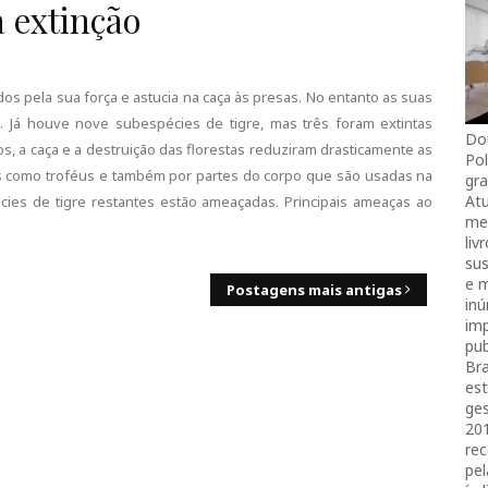
a extinção
os pela sua força e astucia na caça às presas. No entanto as suas
 Já houve nove subespécies de tigre, mas três foram extintas
Do
s, a caça e a destruição das florestas reduziram drasticamente as
Pol
os como troféus e também por partes do corpo que são usadas na
gra
Atu
écies de tigre restantes estão ameaçadas. Principais ameaças ao
mei
liv
sus
e 
Postagens mais antigas
in
imp
pub
Bra
es
ges
20
rec
pel