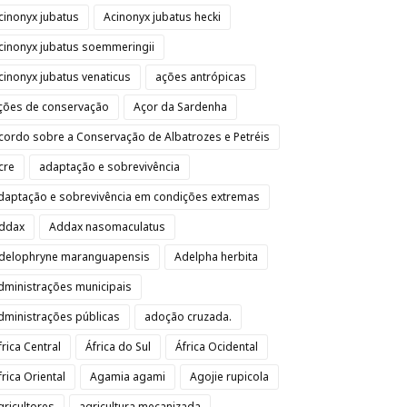
cinonyx jubatus
Acinonyx jubatus hecki
cinonyx jubatus soemmeringii
cinonyx jubatus venaticus
ações antrópicas
ções de conservação
Açor da Sardenha
cordo sobre a Conservação de Albatrozes e Petréis
cre
adaptação e sobrevivência
daptação e sobrevivência em condições extremas
ddax
Addax nasomaculatus
delophryne maranguapensis
Adelpha herbita
dministrações municipais
dministrações públicas
adoção cruzada.
frica Central
África do Sul
África Ocidental
frica Oriental
Agamia agami
Agojie rupicola
gricultores
agricultura mecanizada