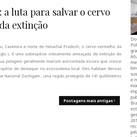
 a luta para salvar o cervo
da extinção
Do
Pol
u, Caxemira e norte de Himachal Pradesh, o cervo-vermelho da
gra
glu ), é uma subespécie criticamente ameaçada de extinção de
Atu
 sua pelagem geralmente marrom-acinzentada escura que cresce
mei
liv
spécie de destaque no ecossistema local. Eles habitam densas
sus
rque Nacional Dachigam , uma região protegida de 141 quilômetros
e 
in
imp
pub
Postagens mais antigas
Bra
es
ges
20
rec
pel