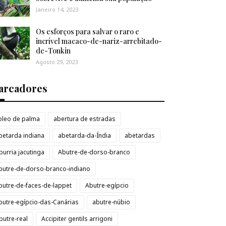
Janeiro 14, 2023
Os esforços para salvar o raro e
incrível macaco-de-nariz-arrebitado-
de-Tonkin
Agosto 29, 2023
arcadores
loleo de palma
abertura de estradas
betarda indiana
abetarda-da-Índia
abetardas
burria jacutinga
Abutre-de-dorso-branco
butre-de-dorso-branco-indiano
butre-de-faces-de-lappet
Abutre-egípcio
butre-egípcio-das-Canárias
abutre-núbio
butre-real
Accipiter gentils arrigoni