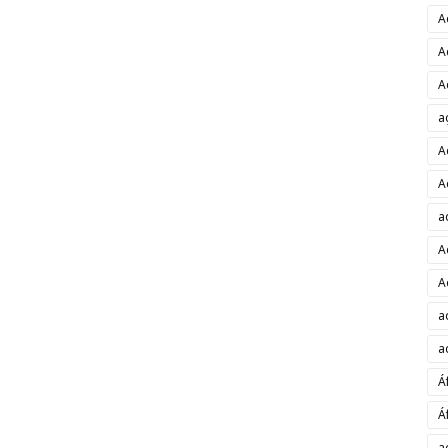
A
A
A
a
A
A
a
A
A
a
a
Á
Á
a