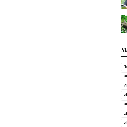
M
´
a
A
a
a
a
A