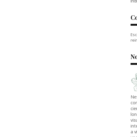
índ
C
Esc
rei
No
Ne
co
cie
lon
vis
in
a v