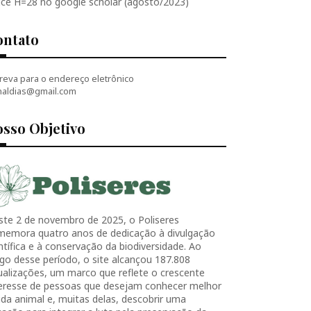
ice H=28 no google scholar (agosto/2023)
ontato
reva para o endereço eletrônico
naldias@gmail.com
sso Objetivo
ste 2 de novembro de 2025, o Poliseres
memora quatro anos de dedicação à divulgação
ntífica e à conservação da biodiversidade. Ao
go desse período, o site alcançou 187.808
ualizações, um marco que reflete o crescente
teresse de pessoas que desejam conhecer melhor
ida animal e, muitas delas, descobrir uma