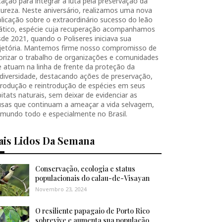
ação para integrar a luta pela preservação da
ureza. Neste aniversário, realizamos uma nova
licação sobre o extraordinário sucesso do leão
iático, espécie cuja recuperação acompanhamos
de 2021, quando o Poliseres iniciava sua
ajetória. Mantemos firme nosso compromisso de
orizar o trabalho de organizações e comunidades
 atuam na linha de frente da proteção da
diversidade, destacando ações de preservação,
produção e reintrodução de espécies em seus
itats naturais, sem deixar de evidenciar as
usas que continuam a ameaçar a vida selvagem,
 mundo todo e especialmente no Brasil.
ais Lidos Da Semana
Conservação, ecologia e status
populacionais do calau-de-Visayan
Novembro 23, 2024
O resiliente papagaio de Porto Rico
sobrevive e aumenta sua população