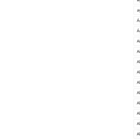
a
Á
Á
A
A
A
A
A
A
A
A
A
A