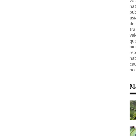
voc
nat
pub
as
des
tr
val
que
bio
re
hab
ca
no
M