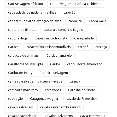
Cão-selvagem-africano
cão-selvagem-da-África-Ocidental
capacidade de nadar entre ilhas
capelão
capital mundial da extinção de aves
capoeira
Capra walie
captura de filhotes
captura e comércio ilegais
captura ilegal
capuchinho-de-crista
Cara-pintada
Caracal
características inconfundíveis
carapé
carcaça
carcaças de animais.
Cardeal-amarelo
Carettochelys insculpta
Caribe
caribu norte-americano
Caribu-de-Peary
Carneiro selvagem
carneiro-selvagem-da-serra-nevada
carniça
carnívoro mais raro
carnívoros
Carolina do Norte
castração
Catagonus wagneri
cavalo de Przewalski
cavalo selvagem
cavalo selvagem brasileiro
cavalos lavradeiros
Cavalos selvagens
Cavia Intermedia