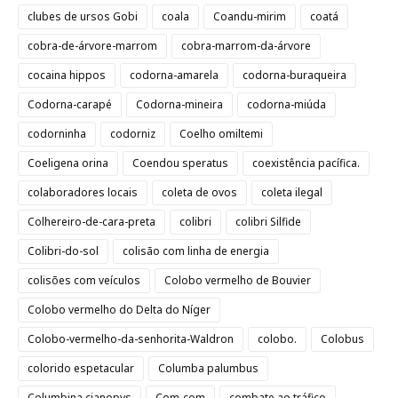
clubes de ursos Gobi
coala
Coandu-mirim
coatá
cobra-de-árvore-marrom
cobra-marrom-da-árvore
cocaina hippos
codorna-amarela
codorna-buraqueira
Codorna-carapé
Codorna-mineira
codorna-miúda
codorninha
codorniz
Coelho omiltemi
Coeligena orina
Coendou speratus
coexistência pacífica.
colaboradores locais
coleta de ovos
coleta ilegal
Colhereiro-de-cara-preta
colibri
colibri Silfide
Colibri-do-sol
colisão com linha de energia
colisões com veículos
Colobo vermelho de Bouvier
Colobo vermelho do Delta do Níger
Colobo-vermelho-da-senhorita-Waldron
colobo.
Colobus
colorido espetacular
Columba palumbus
Columbina cianopys
Com-com
combate ao tráfico