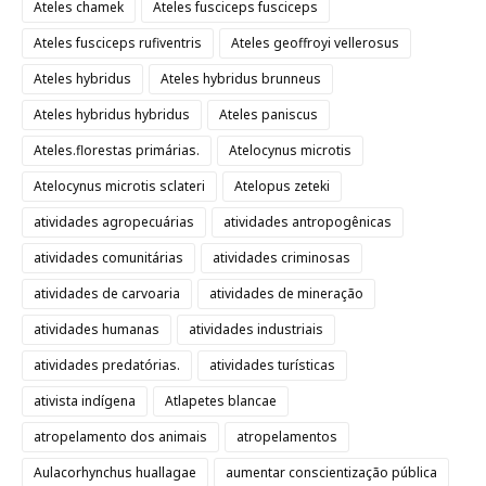
Ateles chamek
Ateles fusciceps fusciceps
Ateles fusciceps rufiventris
Ateles geoffroyi vellerosus
Ateles hybridus
Ateles hybridus brunneus
Ateles hybridus hybridus
Ateles paniscus
Ateles.florestas primárias.
Atelocynus microtis
Atelocynus microtis sclateri
Atelopus zeteki
atividades agropecuárias
atividades antropogênicas
atividades comunitárias
atividades criminosas
atividades de carvoaria
atividades de mineração
atividades humanas
atividades industriais
atividades predatórias.
atividades turísticas
ativista indígena
Atlapetes blancae
atropelamento dos animais
atropelamentos
Aulacorhynchus huallagae
aumentar conscientização pública