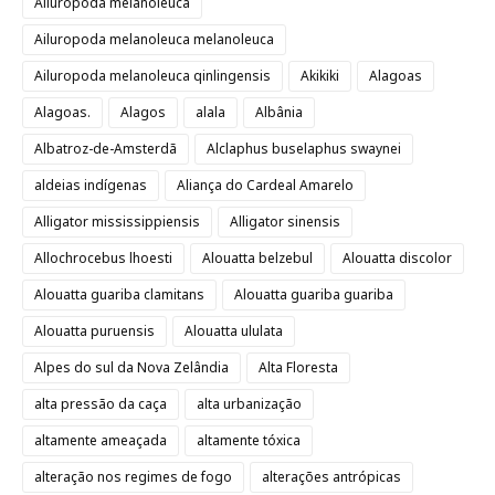
Ailuropoda melanoleuca
Ailuropoda melanoleuca melanoleuca
Ailuropoda melanoleuca qinlingensis
Akikiki
Alagoas
Alagoas.
Alagos
alala
Albânia
Albatroz-de-Amsterdã
Alclaphus buselaphus swaynei
aldeias indígenas
Aliança do Cardeal Amarelo
Alligator mississippiensis
Alligator sinensis
Allochrocebus lhoesti
Alouatta belzebul
Alouatta discolor
Alouatta guariba clamitans
Alouatta guariba guariba
Alouatta puruensis
Alouatta ululata
Alpes do sul da Nova Zelândia
Alta Floresta
alta pressão da caça
alta urbanização
altamente ameaçada
altamente tóxica
alteração nos regimes de fogo
alterações antrópicas