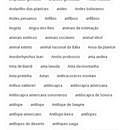
Andarilho-das-planícies
andes
Andes bolivianos
Andes peruanos
Anfíbio
anfíbios
anfíbios.
Angola
Angra dos Reis
animais de estimação
animais exóticos
animais sociáveis
animal dócil
animal extinto
animal nacional da Itália
Anoa da planície
Anodorhynchus leari
Anolis proboscis
anta andina
Anta de Bairdi
anta lanuda
Anta-da-montanha
Anta-pretinha
Antas
Anthracoceros montani
Anthus nattereri
antilocapra
antilocapra americana
Antilocapra americana sonoriensis
antilocapra de Sonora
antilope
antílope
Antílope de Swayne
antílope-americano
Antílope-beira
antílopes
antílopes do deserto
antílopes saiga