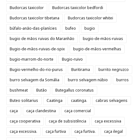
Budorcas taxicolor
Budorcas taxicolor bedfordi
Budorcas taxicolor tibetana
Budorcas taxicolor whitei
búfalo-anão-das-planícies
bufeo
bugio
bugio de mãos ruivas do Maranhão
bugio-de-mãos-ruivas
Bugio-de-mãos-ruivas-de-spix
bugio-de-mãos-vermelhas
bugio-marrom-do-norte
Bugio-ruivo
Bugio-vermelho-do-rio-purus
Buritirama
burrito negruzco
burro selvagem da Somália
burro selvagem núbio
burros
bushmeat
Butão
Butegallus coronatus
Buteo solitarius
Caatinga
caatinga.
cabras selvagens
caça
caça clandestina
caça comercial
caça cooperativa
caça de subsistência
caça excessiva
caça excessiva.
caça furtiva
caça furtiva.
caça ilegal