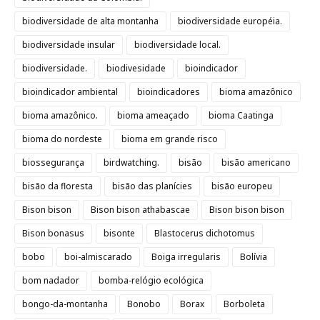
biodiversidade de alta montanha
biodiversidade européia.
biodiversidade insular
biodiversidade local.
biodiversidade.
biodivesidade
bioindicador
bioindicador ambiental
bioindicadores
bioma amazônico
bioma amazônico.
bioma ameaçado
bioma Caatinga
bioma do nordeste
bioma em grande risco
biossegurança
birdwatching.
bisão
bisão americano
bisão da floresta
bisão das planícies
bisão europeu
Bison bison
Bison bison athabascae
Bison bison bison
Bison bonasus
bisonte
Blastocerus dichotomus
bobo
boi-almiscarado
Boiga irregularis
Bolívia
bom nadador
bomba-relógio ecológica
bongo-da-montanha
Bonobo
Borax
Borboleta