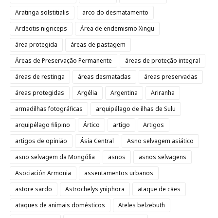
Aratinga solstitialis
arco do desmatamento
Ardeotis nigriceps
Área de endemismo Xingu
área protegida
áreas de pastagem
Áreas de Preservação Permanente
áreas de proteção integral
áreas de restinga
áreas desmatadas
áreas preservadas
áreas protegidas
Argélia
Argentina
Ariranha
armadilhas fotográficas
arquipélago de ilhas de Sulu
arquipélago filipino
Ártico
artigo
Artigos
artigos de opinião
Ásia Central
Asno selvagem asiático
asno selvagem da Mongólia
asnos
asnos selvagens
Asociación Armonia
assentamentos urbanos
astore sardo
Astrochelys yniphora
ataque de cães
ataques de animais domésticos
Ateles belzebuth