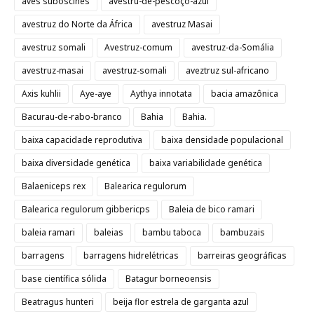
aves suboscines
avestru-de-pescoço-azul
avestruz do Norte da África
avestruz Masai
avestruz somali
Avestruz-comum
avestruz-da-Somália
avestruz-masai
avestruz-somali
aveztruz sul-africano
Axis kuhlii
Aye-aye
Aythya innotata
bacia amazônica
Bacurau-de-rabo-branco
Bahia
Bahia.
baixa capacidade reprodutiva
baixa densidade populacional
baixa diversidade genética
baixa variabilidade genética
Balaeniceps rex
Balearica regulorum
Balearica regulorum gibbericps
Baleia de bico ramari
baleia ramari
baleias
bambu taboca
bambuzais
barragens
barragens hidrelétricas
barreiras geográficas
base científica sólida
Batagur borneoensis
Beatragus hunteri
beija flor estrela de garganta azul