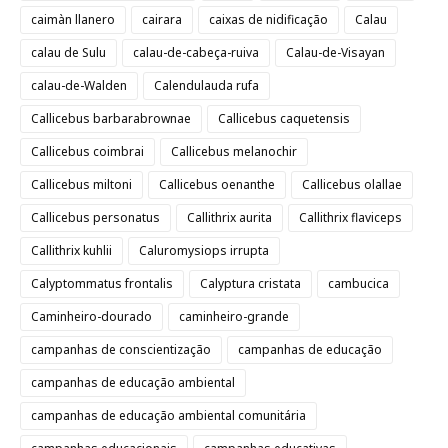
caimàn llanero
cairara
caixas de nidificação
Calau
calau de Sulu
calau-de-cabeça-ruiva
Calau-de-Visayan
calau-de-Walden
Calendulauda rufa
Callicebus barbarabrownae
Callicebus caquetensis
Callicebus coimbrai
Callicebus melanochir
Callicebus miltoni
Callicebus oenanthe
Callicebus olallae
Callicebus personatus
Callithrix aurita
Callithrix flaviceps
Callithrix kuhlii
Caluromysiops irrupta
Calyptommatus frontalis
Calyptura cristata
cambucica
Caminheiro-dourado
caminheiro-grande
campanhas de conscientização
campanhas de educação
campanhas de educação ambiental
campanhas de educação ambiental comunitária