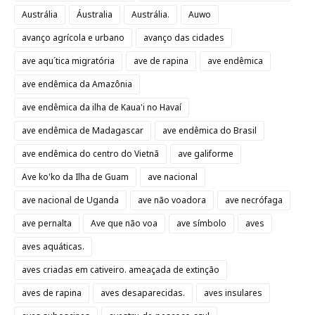
Austrália
Áustralia
Austrália.
Auwo
avanço agrícola e urbano
avanço das cidades
ave aqu´tica migratória
ave de rapina
ave endêmica
ave endêmica da Amazônia
ave endêmica da ilha de Kaua'i no Havaí
ave endêmica de Madagascar
ave endêmica do Brasil
ave endêmica do centro do Vietnã
ave galiforme
Ave ko'ko da Ilha de Guam
ave nacional
ave nacional de Uganda
ave não voadora
ave necrófaga
ave pernalta
Ave que não voa
ave símbolo
aves
aves aquáticas.
aves criadas em cativeiro. ameaçada de extinção
aves de rapina
aves desaparecidas.
aves insulares