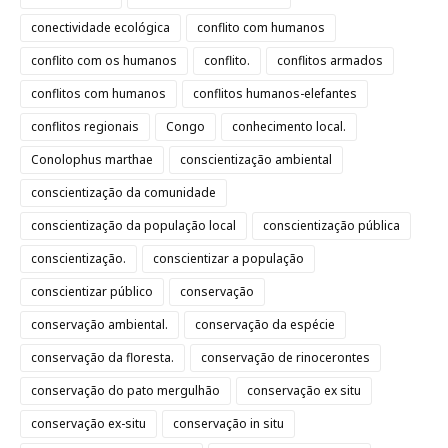
conectividade ecológica
conflito com humanos
conflito com os humanos
conflito.
conflitos armados
conflitos com humanos
conflitos humanos-elefantes
conflitos regionais
Congo
conhecimento local.
Conolophus marthae
conscientização ambiental
conscientização da comunidade
conscientização da população local
conscientização pública
conscientização.
conscientizar a população
conscientizar público
conservação
conservação ambiental.
conservação da espécie
conservação da floresta.
conservação de rinocerontes
conservação do pato mergulhão
conservação ex situ
conservação ex-situ
conservação in situ