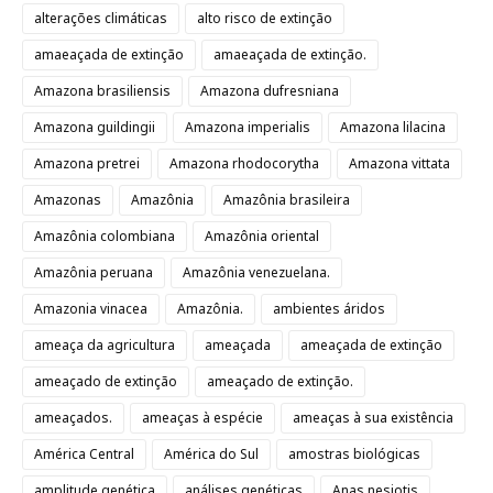
alterações climáticas
alto risco de extinção
amaeaçada de extinção
amaeaçada de extinção.
Amazona brasiliensis
Amazona dufresniana
Amazona guildingii
Amazona imperialis
Amazona lilacina
Amazona pretrei
Amazona rhodocorytha
Amazona vittata
Amazonas
Amazônia
Amazônia brasileira
Amazônia colombiana
Amazônia oriental
Amazônia peruana
Amazônia venezuelana.
Amazonia vinacea
Amazônia.
ambientes áridos
ameaça da agricultura
ameaçada
ameaçada de extinção
ameaçado de extinção
ameaçado de extinção.
ameaçados.
ameaças à espécie
ameaças à sua existência
América Central
América do Sul
amostras biológicas
amplitude genética
análises genéticas
Anas nesiotis