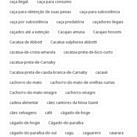
caça ilegal.
caça para consumo
caça para obtenção de suas penas
caça para subsistência
caça por subsistência
caça predatória
caçadores ilegais
caçados até a extinção
Cacajao amuna
Cacajao hosomi
Cacatua de Abbott
Cacatua sulphurea abbotti
cacatua-de-crista-amarela
cacatua-preta-de-bico-curto
cacatua-preta-de-Carnaby
Cacatua-preta-de-cauda-branca-de-Carnaby
cacaué
cachorro-do-mato
cachorro-do-mato-de orelhas-curtas
Cachorro-do-mato-vinagre
cachorro-vinagre
cadeia alimentar
cães cantores da Nova Guiné
cães selvagens
café
cágado-de-hoge
cágado-de-hogei
Cágado-do-paraíba
cágado-do-paraíba-do-sul
cagu.
caguarero
caiarara