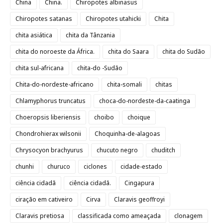
China
China.
Chiropotes albinasus
Chiropotes satanas
Chiropotes utahicki
Chita
chita asiática
chita da Tânzania
chita do noroeste da África.
chita do Saara
chita do Sudão
chita sul-africana
chita-do -Sudão
Chita-do-nordeste-africano
chita-somali
chitas
Chlamyphorus truncatus
choca-do-nordeste-da-caatinga
Choeropsis liberiensis
choibo
choique
Chondrohierax wilsonii
Choquinha-de-alagoas
Chrysocyon brachyurus
chucuto negro
chuditch
chunhi
churuco
ciclones
cidade-estado
ciência cidadã
ciência cidadã.
Cingapura
ciração em cativeiro
Cirva
Claravis geoffroyi
Claravis pretiosa
classificada como ameaçada
clonagem