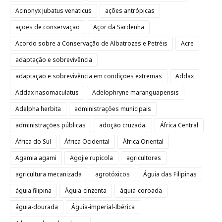
Acinonyx jubatus venaticus
ações antrópicas
ações de conservação
Açor da Sardenha
Acordo sobre a Conservação de Albatrozes e Petréis
Acre
adaptação e sobrevivência
adaptação e sobrevivência em condições extremas
Addax
Addax nasomaculatus
Adelophryne maranguapensis
Adelpha herbita
administrações municipais
administrações públicas
adoção cruzada.
África Central
África do Sul
África Ocidental
África Oriental
Agamia agami
Agojie rupicola
agricultores
agricultura mecanizada
agrotóxicos
Águia das Filipinas
águia filipina
Águia-cinzenta
águia-coroada
águia-dourada
Águia-imperial-Ibérica