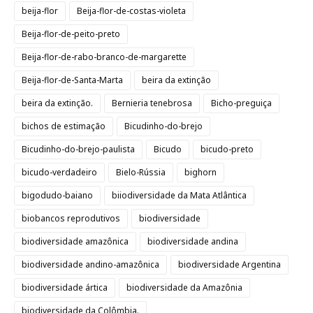
beija-flor
Beija-flor-de-costas-violeta
Beija-flor-de-peito-preto
Beija-flor-de-rabo-branco-de-margarette
Beija-flor-de-Santa-Marta
beira da extinção
beira da extinção.
Bernieria tenebrosa
Bicho-preguiça
bichos de estimação
Bicudinho-do-brejo
Bicudinho-do-brejo-paulista
Bicudo
bicudo-preto
bicudo-verdadeiro
Bielo-Rússia
bighorn
bigodudo-baiano
biiodiversidade da Mata Atlântica
biobancos reprodutivos
biodiversidade
biodiversidade amazônica
biodiversidade andina
biodiversidade andino-amazônica
biodiversidade Argentina
biodiversidade ártica
biodiversidade da Amazônia
biodiversidade da Colômbia.