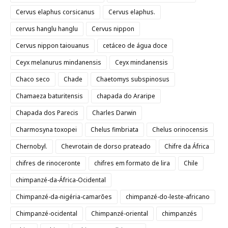
Cervus elaphus corsicanus
Cervus elaphus.
cervus hanglu hanglu
Cervus nippon
Cervus nippon taiouanus
cetáceo de água doce
Ceyx melanurus mindanensis
Ceyx mindanensis
Chaco seco
Chade
Chaetomys subspinosus
Chamaeza baturitensis
chapada do Araripe
Chapada dos Parecis
Charles Darwin
Charmosyna toxopei
Chelus fimbriata
Chelus orinocensis
Chernobyl.
Chevrotain de dorso prateado
Chifre da África
chifres de rinoceronte
chifres em formato de lira
Chile
chimpanzé-da-África-Ocidental
Chimpanzé-da-nigéria-camarões
chimpanzé-do-leste-africano
Chimpanzé-ocidental
Chimpanzé-oriental
chimpanzés