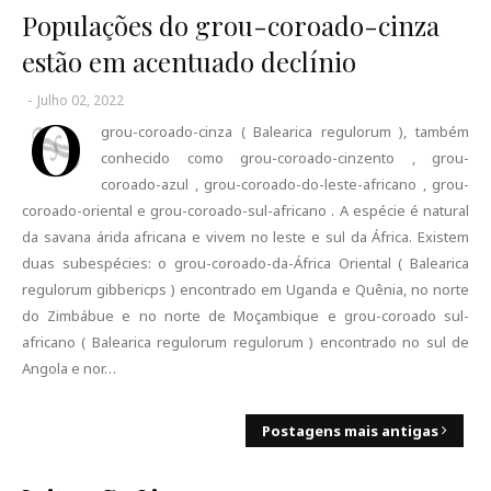
Populações do grou-coroado-cinza
estão em acentuado declínio
-
Julho 02, 2022
O
grou-coroado-cinza ( Balearica regulorum ), também
conhecido como grou-coroado-cinzento , grou-
coroado-azul , grou-coroado-do-leste-africano , grou-
coroado-oriental e grou-coroado-sul-africano . A espécie é natural
da savana árida africana e vivem no leste e sul da África. Existem
duas subespécies: o grou-coroado-da-África Oriental ( Balearica
regulorum gibbericps ) encontrado em Uganda e Quênia, no norte
do Zimbábue e no norte de Moçambique e grou-coroado sul-
africano ( Balearica regulorum regulorum ) encontrado no sul de
Angola e nor…
Postagens mais antigas