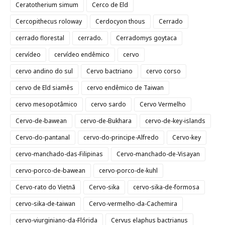
Ceratotherium simum
Cerco de Eld
Cercopithecus roloway
Cerdocyon thous
Cerrado
cerrado florestal
cerrado.
Cerradomys goytaca
cervídeo
cervídeo endêmico
cervo
cervo andino do sul
Cervo bactriano
cervo corso
cervo de Eld siamês
cervo endêmico de Taiwan
cervo mesopotâmico
cervo sardo
Cervo Vermelho
Cervo-de-bawean
cervo-de-Bukhara
cervo-de-key-islands
Cervo-do-pantanal
cervo-do-principe-Alfredo
Cervo-key
cervo-manchado-das-Filipinas
Cervo-manchado-de-Visayan
cervo-porco-de-bawean
cervo-porco-de-kuhl
Cervo-rato do Vietnã
Cervo-sika
cervo-sika-de-formosa
cervo-sika-de-taiwan
Cervo-vermelho-da-Cachemira
cervo-viurginiano-da-Flórida
Cervus elaphus bactrianus