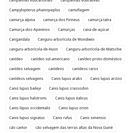
campanhas educacionais
campanhas educativas
Campylopterus phainopeplus
camuflagem
camurça alpina
camurça dos Pirineus
camurça tatra
Camurça-dos-Apeninos
Camurças
cana-de-açúcar
Cangandala
Canguru-arborícola de Wondiwoi
canguru-arborícola-de-Huon
Canguru-arborícola-de-Matschie
canídeo
canídeo sul-americano
canídeo proto-doméstico
canídeo selvagem
canídeos
canídeos raros
canídeos selvagens
Canis lupus arabs
Canis lupus arctos
Canis lupus baileyi
Canis lupus crassodon
Canis lupus halstromi.
Canis lupus italicus
Canis lúpus occidentalis
Canis lupus orion
Canis lupus signatus
Canis rufus
Canis simensis
cão cantor
cão selvagem das terras altas da Nova Guiné