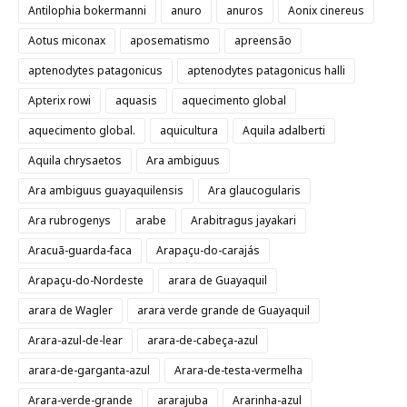
Antilophia bokermanni
anuro
anuros
Aonix cinereus
Aotus miconax
aposematismo
apreensão
aptenodytes patagonicus
aptenodytes patagonicus halli
Apterix rowi
aquasis
aquecimento global
aquecimento global.
aquicultura
Aquila adalberti
Aquila chrysaetos
Ara ambiguus
Ara ambiguus guayaquilensis
Ara glaucogularis
Ara rubrogenys
arabe
Arabitragus jayakari
Aracuã-guarda-faca
Arapaçu-do-carajás
Arapaçu-do-Nordeste
arara de Guayaquil
arara de Wagler
arara verde grande de Guayaquil
Arara-azul-de-lear
arara-de-cabeça-azul
arara-de-garganta-azul
Arara-de-testa-vermelha
Arara-verde-grande
ararajuba
Ararinha-azul