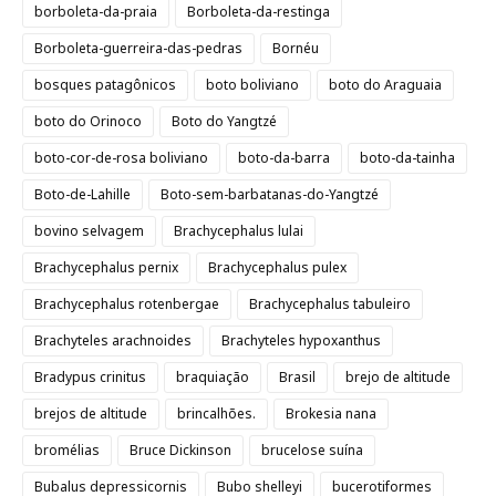
borboleta-da-praia
Borboleta-da-restinga
Borboleta-guerreira-das-pedras
Bornéu
bosques patagônicos
boto boliviano
boto do Araguaia
boto do Orinoco
Boto do Yangtzé
boto-cor-de-rosa boliviano
boto-da-barra
boto-da-tainha
Boto-de-Lahille
Boto-sem-barbatanas-do-Yangtzé
bovino selvagem
Brachycephalus lulai
Brachycephalus pernix
Brachycephalus pulex
Brachycephalus rotenbergae
Brachycephalus tabuleiro
Brachyteles arachnoides
Brachyteles hypoxanthus
Bradypus crinitus
braquiação
Brasil
brejo de altitude
brejos de altitude
brincalhões.
Brokesia nana
bromélias
Bruce Dickinson
brucelose suína
Bubalus depressicornis
Bubo shelleyi
bucerotiformes