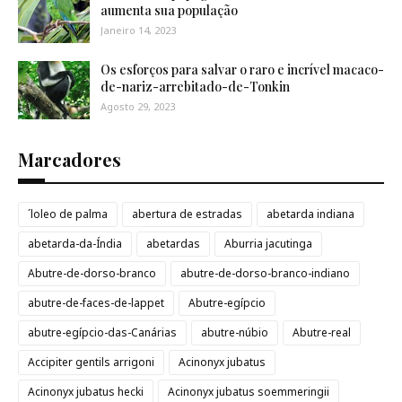
aumenta sua população
Janeiro 14, 2023
Os esforços para salvar o raro e incrível macaco-
de-nariz-arrebitado-de-Tonkin
Agosto 29, 2023
Marcadores
´loleo de palma
abertura de estradas
abetarda indiana
abetarda-da-Índia
abetardas
Aburria jacutinga
Abutre-de-dorso-branco
abutre-de-dorso-branco-indiano
abutre-de-faces-de-lappet
Abutre-egípcio
abutre-egípcio-das-Canárias
abutre-núbio
Abutre-real
Accipiter gentils arrigoni
Acinonyx jubatus
Acinonyx jubatus hecki
Acinonyx jubatus soemmeringii