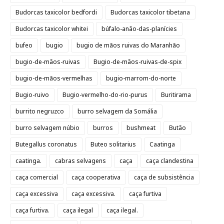
Budorcas taxicolor bedfordi
Budorcas taxicolor tibetana
Budorcas taxicolor whitei
búfalo-anão-das-planícies
bufeo
bugio
bugio de mãos ruivas do Maranhão
bugio-de-mãos-ruivas
Bugio-de-mãos-ruivas-de-spix
bugio-de-mãos-vermelhas
bugio-marrom-do-norte
Bugio-ruivo
Bugio-vermelho-do-rio-purus
Buritirama
burrito negruzco
burro selvagem da Somália
burro selvagem núbio
burros
bushmeat
Butão
Butegallus coronatus
Buteo solitarius
Caatinga
caatinga.
cabras selvagens
caça
caça clandestina
caça comercial
caça cooperativa
caça de subsistência
caça excessiva
caça excessiva.
caça furtiva
caça furtiva.
caça ilegal
caça ilegal.