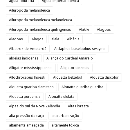
águia-dourada
Águia-imperial-Ibérica
Ailuropoda melanoleuca
Ailuropoda melanoleuca melanoleuca
Ailuropoda melanoleuca qinlingensis
Akikiki
Alagoas
Alagoas.
Alagos
alala
Albânia
Albatroz-de-Amsterdã
Alclaphus buselaphus swaynei
aldeias indígenas
Aliança do Cardeal Amarelo
Alligator mississippiensis
Alligator sinensis
Allochrocebus lhoesti
Alouatta belzebul
Alouatta discolor
Alouatta guariba clamitans
Alouatta guariba guariba
Alouatta puruensis
Alouatta ululata
Alpes do sul da Nova Zelândia
Alta Floresta
alta pressão da caça
alta urbanização
altamente ameaçada
altamente tóxica