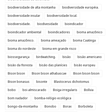
biodiversidade de alta montanha
biodiversidade européia.
biodiversidade insular
biodiversidade local.
biodiversidade.
biodivesidade
bioindicador
bioindicador ambiental
bioindicadores
bioma amazônico
bioma amazônico.
bioma ameaçado
bioma Caatinga
bioma do nordeste
bioma em grande risco
biossegurança
birdwatching.
bisão
bisão americano
bisão da floresta
bisão das planícies
bisão europeu
Bison bison
Bison bison athabascae
Bison bison bison
Bison bonasus
bisonte
Blastocerus dichotomus
bobo
boi-almiscarado
Boiga irregularis
Bolívia
bom nadador
bomba-relógio ecológica
bongo-da-montanha
Bonobo
Borax
Borboleta