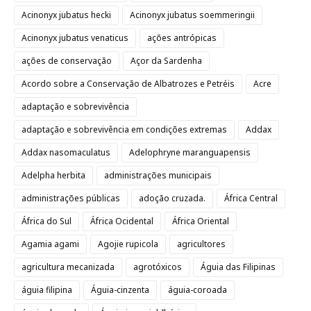
Acinonyx jubatus hecki
Acinonyx jubatus soemmeringii
Acinonyx jubatus venaticus
ações antrópicas
ações de conservação
Açor da Sardenha
Acordo sobre a Conservação de Albatrozes e Petréis
Acre
adaptação e sobrevivência
adaptação e sobrevivência em condições extremas
Addax
Addax nasomaculatus
Adelophryne maranguapensis
Adelpha herbita
administrações municipais
administrações públicas
adoção cruzada.
África Central
África do Sul
África Ocidental
África Oriental
Agamia agami
Agojie rupicola
agricultores
agricultura mecanizada
agrotóxicos
Águia das Filipinas
águia filipina
Águia-cinzenta
águia-coroada