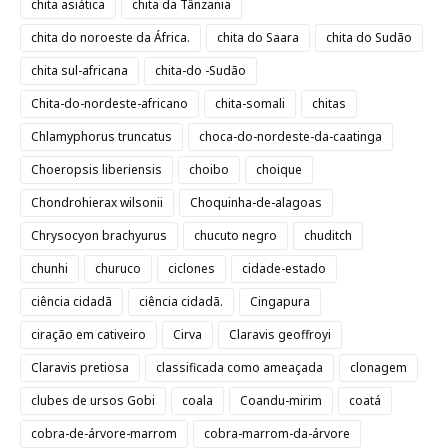
chita asiática
chita da Tânzania
chita do noroeste da África.
chita do Saara
chita do Sudão
chita sul-africana
chita-do -Sudão
Chita-do-nordeste-africano
chita-somali
chitas
Chlamyphorus truncatus
choca-do-nordeste-da-caatinga
Choeropsis liberiensis
choibo
choique
Chondrohierax wilsonii
Choquinha-de-alagoas
Chrysocyon brachyurus
chucuto negro
chuditch
chunhi
churuco
ciclones
cidade-estado
ciência cidadã
ciência cidadã.
Cingapura
ciração em cativeiro
Cirva
Claravis geoffroyi
Claravis pretiosa
classificada como ameaçada
clonagem
clubes de ursos Gobi
coala
Coandu-mirim
coatá
cobra-de-árvore-marrom
cobra-marrom-da-árvore