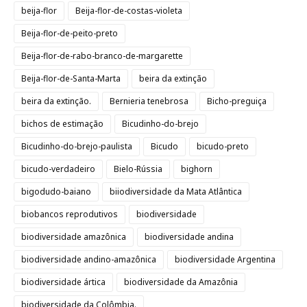
beija-flor
Beija-flor-de-costas-violeta
Beija-flor-de-peito-preto
Beija-flor-de-rabo-branco-de-margarette
Beija-flor-de-Santa-Marta
beira da extinção
beira da extinção.
Bernieria tenebrosa
Bicho-preguiça
bichos de estimação
Bicudinho-do-brejo
Bicudinho-do-brejo-paulista
Bicudo
bicudo-preto
bicudo-verdadeiro
Bielo-Rússia
bighorn
bigodudo-baiano
biiodiversidade da Mata Atlântica
biobancos reprodutivos
biodiversidade
biodiversidade amazônica
biodiversidade andina
biodiversidade andino-amazônica
biodiversidade Argentina
biodiversidade ártica
biodiversidade da Amazônia
biodiversidade da Colômbia.