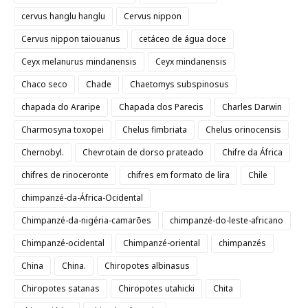
cervus hanglu hanglu
Cervus nippon
Cervus nippon taiouanus
cetáceo de água doce
Ceyx melanurus mindanensis
Ceyx mindanensis
Chaco seco
Chade
Chaetomys subspinosus
chapada do Araripe
Chapada dos Parecis
Charles Darwin
Charmosyna toxopei
Chelus fimbriata
Chelus orinocensis
Chernobyl.
Chevrotain de dorso prateado
Chifre da África
chifres de rinoceronte
chifres em formato de lira
Chile
chimpanzé-da-África-Ocidental
Chimpanzé-da-nigéria-camarões
chimpanzé-do-leste-africano
Chimpanzé-ocidental
Chimpanzé-oriental
chimpanzés
China
China.
Chiropotes albinasus
Chiropotes satanas
Chiropotes utahicki
Chita