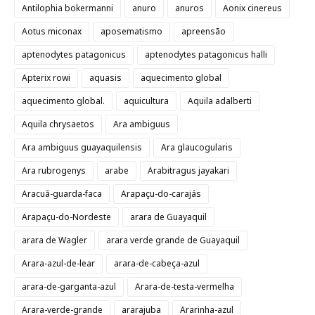
Antilophia bokermanni
anuro
anuros
Aonix cinereus
Aotus miconax
aposematismo
apreensão
aptenodytes patagonicus
aptenodytes patagonicus halli
Apterix rowi
aquasis
aquecimento global
aquecimento global.
aquicultura
Aquila adalberti
Aquila chrysaetos
Ara ambiguus
Ara ambiguus guayaquilensis
Ara glaucogularis
Ara rubrogenys
arabe
Arabitragus jayakari
Aracuã-guarda-faca
Arapaçu-do-carajás
Arapaçu-do-Nordeste
arara de Guayaquil
arara de Wagler
arara verde grande de Guayaquil
Arara-azul-de-lear
arara-de-cabeça-azul
arara-de-garganta-azul
Arara-de-testa-vermelha
Arara-verde-grande
ararajuba
Ararinha-azul