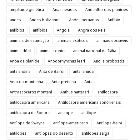
amplitude genética
Anas nesiotis
Andarilho-das-planícies
andes
Andes bolivianos
Andes peruanos
Anfíbio
anfíbios
anfíbios.
Angola
Angra dos Reis
animais de estimação
animais exóticos
animais sociáveis
animal dócil
animal extinto
animal nacional da Itália
Anoa da planície
Anodorhynchus leari
Anolis proboscis
anta andina
Anta de Bairdi
anta lanuda
Anta-da-montanha
Anta-pretinha
Antas
Anthracoceros montani
Anthus nattereri
antilocapra
antilocapra americana
Antilocapra americana sonoriensis
antilocapra de Sonora
antilope
antílope
Antílope de Swayne
antílope-americano
Antílope-beira
antílopes
antílopes do deserto
antílopes saiga