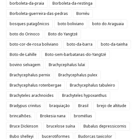
borboleta-da-praia
Borboleta-da-restinga
Borboleta-guerreira-das-pedras
Bornéu
bosques patagônicos
boto boliviano
boto do Araguaia
boto do Orinoco
Boto do Yangtzé
boto-cor-de-rosa boliviano
boto-da-barra
boto-da-tainha
Boto-de-Lahille
Boto-sem-barbatanas-do-Yangtzé
bovino selvagem
Brachycephalus lulai
Brachycephalus pernix
Brachycephalus pulex
Brachycephalus rotenbergae
Brachycephalus tabuleiro
Brachyteles arachnoides
Brachyteles hypoxanthus
Bradypus crinitus
braquiação
Brasil
brejo de altitude
brincalhões.
Brokesia nana
bromélias
Bruce Dickinson
brucelose suína
Bubalus depressicornis
Bubo shelleyi
bucerotiformes
Budorcas taxicolor