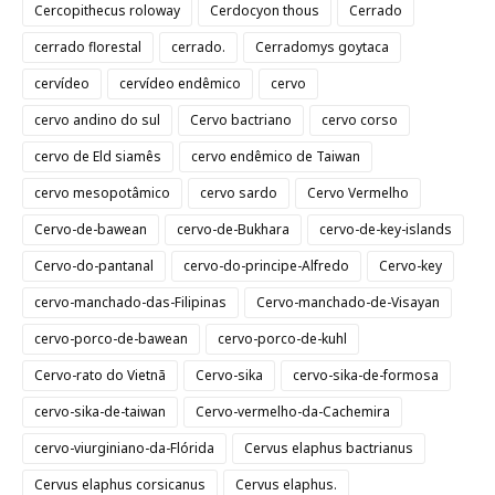
Cercopithecus roloway
Cerdocyon thous
Cerrado
cerrado florestal
cerrado.
Cerradomys goytaca
cervídeo
cervídeo endêmico
cervo
cervo andino do sul
Cervo bactriano
cervo corso
cervo de Eld siamês
cervo endêmico de Taiwan
cervo mesopotâmico
cervo sardo
Cervo Vermelho
Cervo-de-bawean
cervo-de-Bukhara
cervo-de-key-islands
Cervo-do-pantanal
cervo-do-principe-Alfredo
Cervo-key
cervo-manchado-das-Filipinas
Cervo-manchado-de-Visayan
cervo-porco-de-bawean
cervo-porco-de-kuhl
Cervo-rato do Vietnã
Cervo-sika
cervo-sika-de-formosa
cervo-sika-de-taiwan
Cervo-vermelho-da-Cachemira
cervo-viurginiano-da-Flórida
Cervus elaphus bactrianus
Cervus elaphus corsicanus
Cervus elaphus.