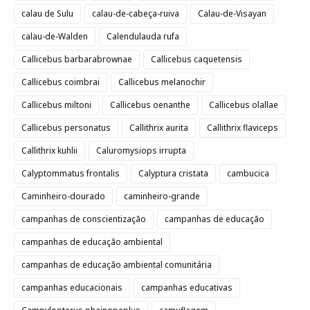
calau de Sulu
calau-de-cabeça-ruiva
Calau-de-Visayan
calau-de-Walden
Calendulauda rufa
Callicebus barbarabrownae
Callicebus caquetensis
Callicebus coimbrai
Callicebus melanochir
Callicebus miltoni
Callicebus oenanthe
Callicebus olallae
Callicebus personatus
Callithrix aurita
Callithrix flaviceps
Callithrix kuhlii
Caluromysiops irrupta
Calyptommatus frontalis
Calyptura cristata
cambucica
Caminheiro-dourado
caminheiro-grande
campanhas de conscientização
campanhas de educação
campanhas de educação ambiental
campanhas de educação ambiental comunitária
campanhas educacionais
campanhas educativas