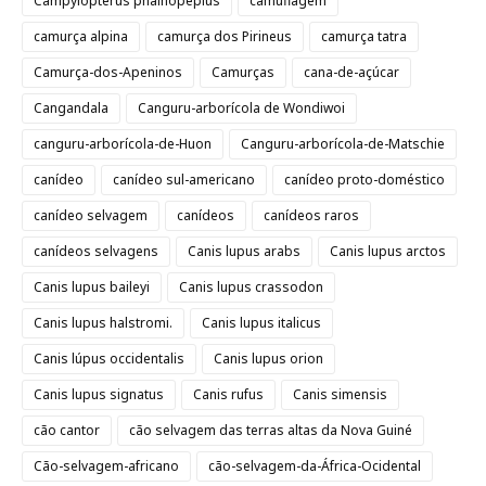
Campylopterus phainopeplus
camuflagem
camurça alpina
camurça dos Pirineus
camurça tatra
Camurça-dos-Apeninos
Camurças
cana-de-açúcar
Cangandala
Canguru-arborícola de Wondiwoi
canguru-arborícola-de-Huon
Canguru-arborícola-de-Matschie
canídeo
canídeo sul-americano
canídeo proto-doméstico
canídeo selvagem
canídeos
canídeos raros
canídeos selvagens
Canis lupus arabs
Canis lupus arctos
Canis lupus baileyi
Canis lupus crassodon
Canis lupus halstromi.
Canis lupus italicus
Canis lúpus occidentalis
Canis lupus orion
Canis lupus signatus
Canis rufus
Canis simensis
cão cantor
cão selvagem das terras altas da Nova Guiné
Cão-selvagem-africano
cão-selvagem-da-África-Ocidental