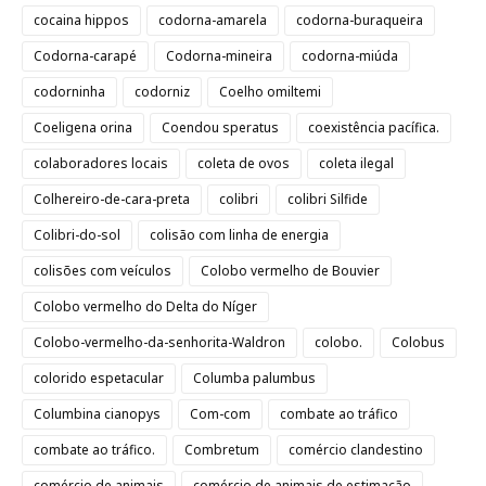
cocaina hippos
codorna-amarela
codorna-buraqueira
Codorna-carapé
Codorna-mineira
codorna-miúda
codorninha
codorniz
Coelho omiltemi
Coeligena orina
Coendou speratus
coexistência pacífica.
colaboradores locais
coleta de ovos
coleta ilegal
Colhereiro-de-cara-preta
colibri
colibri Silfide
Colibri-do-sol
colisão com linha de energia
colisões com veículos
Colobo vermelho de Bouvier
Colobo vermelho do Delta do Níger
Colobo-vermelho-da-senhorita-Waldron
colobo.
Colobus
colorido espetacular
Columba palumbus
Columbina cianopys
Com-com
combate ao tráfico
combate ao tráfico.
Combretum
comércio clandestino
comércio de animais
comércio de animais de estimação