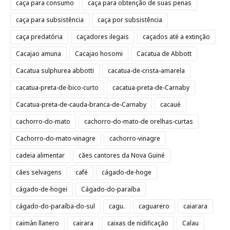
caça para consumo
caça para obtenção de suas penas
caça para subsistência
caça por subsistência
caça predatória
caçadores ilegais
caçados até a extinção
Cacajao amuna
Cacajao hosomi
Cacatua de Abbott
Cacatua sulphurea abbotti
cacatua-de-crista-amarela
cacatua-preta-de-bico-curto
cacatua-preta-de-Carnaby
Cacatua-preta-de-cauda-branca-de-Carnaby
cacaué
cachorro-do-mato
cachorro-do-mato-de orelhas-curtas
Cachorro-do-mato-vinagre
cachorro-vinagre
cadeia alimentar
cães cantores da Nova Guiné
cães selvagens
café
cágado-de-hoge
cágado-de-hogei
Cágado-do-paraíba
cágado-do-paraíba-do-sul
cagu.
caguarero
caiarara
caimàn llanero
cairara
caixas de nidificação
Calau