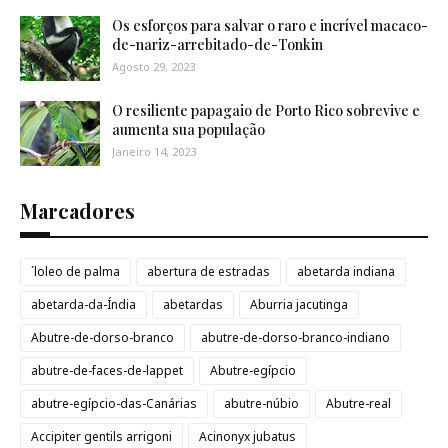
Os esforços para salvar o raro e incrível macaco-
de-nariz-arrebitado-de-Tonkin
Agosto 29, 2023
O resiliente papagaio de Porto Rico sobrevive e
aumenta sua população
Janeiro 14, 2023
Marcadores
´loleo de palma
abertura de estradas
abetarda indiana
abetarda-da-Índia
abetardas
Aburria jacutinga
Abutre-de-dorso-branco
abutre-de-dorso-branco-indiano
abutre-de-faces-de-lappet
Abutre-egípcio
abutre-egípcio-das-Canárias
abutre-núbio
Abutre-real
Accipiter gentils arrigoni
Acinonyx jubatus