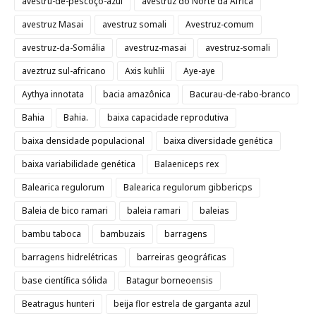
avestru-de-pescoço-azul
avestruz do Norte da África
avestruz Masai
avestruz somali
Avestruz-comum
avestruz-da-Somália
avestruz-masai
avestruz-somali
aveztruz sul-africano
Axis kuhlii
Aye-aye
Aythya innotata
bacia amazônica
Bacurau-de-rabo-branco
Bahia
Bahia.
baixa capacidade reprodutiva
baixa densidade populacional
baixa diversidade genética
baixa variabilidade genética
Balaeniceps rex
Balearica regulorum
Balearica regulorum gibbericps
Baleia de bico ramari
baleia ramari
baleias
bambu taboca
bambuzais
barragens
barragens hidrelétricas
barreiras geográficas
base científica sólida
Batagur borneoensis
Beatragus hunteri
beija flor estrela de garganta azul