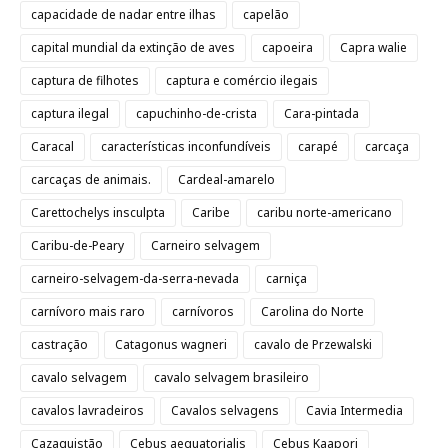
capacidade de nadar entre ilhas
capelão
capital mundial da extinção de aves
capoeira
Capra walie
captura de filhotes
captura e comércio ilegais
captura ilegal
capuchinho-de-crista
Cara-pintada
Caracal
características inconfundíveis
carapé
carcaça
carcaças de animais.
Cardeal-amarelo
Carettochelys insculpta
Caribe
caribu norte-americano
Caribu-de-Peary
Carneiro selvagem
carneiro-selvagem-da-serra-nevada
carniça
carnívoro mais raro
carnívoros
Carolina do Norte
castração
Catagonus wagneri
cavalo de Przewalski
cavalo selvagem
cavalo selvagem brasileiro
cavalos lavradeiros
Cavalos selvagens
Cavia Intermedia
Cazaquistão
Cebus aequatorialis
Cebus Kaapori