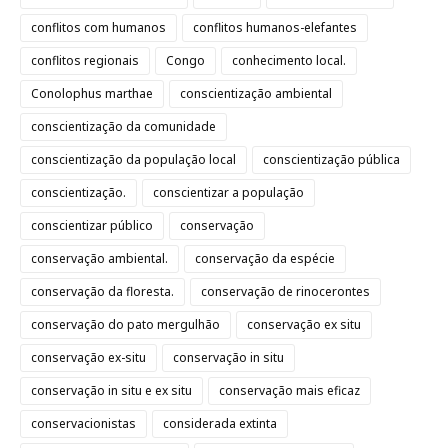
conflitos com humanos
conflitos humanos-elefantes
conflitos regionais
Congo
conhecimento local.
Conolophus marthae
conscientização ambiental
conscientização da comunidade
conscientização da população local
conscientização pública
conscientização.
conscientizar a população
conscientizar público
conservação
conservação ambiental.
conservação da espécie
conservação da floresta.
conservação de rinocerontes
conservação do pato mergulhão
conservação ex situ
conservação ex-situ
conservação in situ
conservação in situ e ex situ
conservação mais eficaz
conservacionistas
considerada extinta