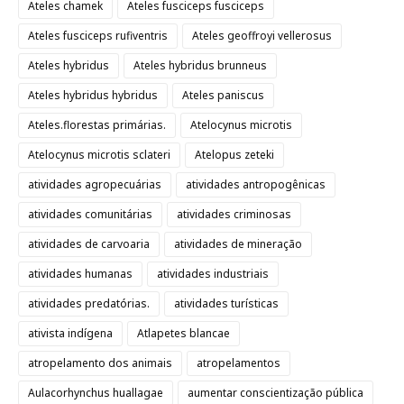
Ateles chamek
Ateles fusciceps fusciceps
Ateles fusciceps rufiventris
Ateles geoffroyi vellerosus
Ateles hybridus
Ateles hybridus brunneus
Ateles hybridus hybridus
Ateles paniscus
Ateles.florestas primárias.
Atelocynus microtis
Atelocynus microtis sclateri
Atelopus zeteki
atividades agropecuárias
atividades antropogênicas
atividades comunitárias
atividades criminosas
atividades de carvoaria
atividades de mineração
atividades humanas
atividades industriais
atividades predatórias.
atividades turísticas
ativista indígena
Atlapetes blancae
atropelamento dos animais
atropelamentos
Aulacorhynchus huallagae
aumentar conscientização pública