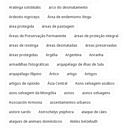
Aratinga solstitialis
arco do desmatamento
Ardeotis nigriceps
Área de endemismo Xingu
área protegida
áreas de pastagem
Áreas de Preservação Permanente
áreas de proteção integral
áreas de restinga
áreas desmatadas
áreas preservadas
áreas protegidas
Argélia
Argentina
Ariranha
armadilhas fotográficas
arquipélago de ilhas de Sulu
arquipélago filipino
Ártico
artigo
Artigos
artigos de opinião
Ásia Central
Asno selvagem asiático
asno selvagem da Mongólia
asnos
asnos selvagens
Asociación Armonia
assentamentos urbanos
astore sardo
Astrochelys yniphora
ataque de cães
ataques de animais domésticos
Ateles belzebuth