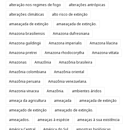
alteração nos regimes de fogo
alterações antrópicas
alterações climáticas
alto risco de extinção
amaeaçada de extinção
amaeaçada de extinção.
Amazona brasiliensis
Amazona dufresniana
Amazona guildingii
Amazona imperialis
Amazona lilacina
Amazona pretrei
Amazona rhodocorytha
Amazona vittata
Amazonas
Amazônia
Amazônia brasileira
Amazônia colombiana
Amazônia oriental
Amazônia peruana
Amazônia venezuelana.
Amazonia vinacea
Amazônia.
ambientes áridos
ameaça da agricultura
ameaçada
ameaçada de extinção
ameaçado de extinção
ameaçado de extinção.
ameaçados.
ameaças à espécie
ameaças à sua existência
América Central
América do Sul
amostras biológicas