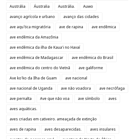
Austrália
Áustralia
Austrália.
Auwo
avanço agrícola e urbano
avanço das cidades
ave aqu´tica migratória
ave de rapina
ave endêmica
ave endêmica da Amazônia
ave endêmica da ilha de Kaua'i no Havaí
ave endêmica de Madagascar
ave endêmica do Brasil
ave endêmica do centro do Vietnã
ave galiforme
Ave ko'ko da Ilha de Guam
ave nacional
ave nacional de Uganda
ave não voadora
ave necrófaga
ave pernalta
Ave que não voa
ave símbolo
aves
aves aquáticas.
aves criadas em cativeiro. ameaçada de extinção
aves de rapina
aves desaparecidas.
aves insulares