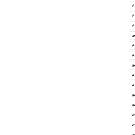
A
A
A
a
A
A
a
A
A
a
a
Á
Á
a