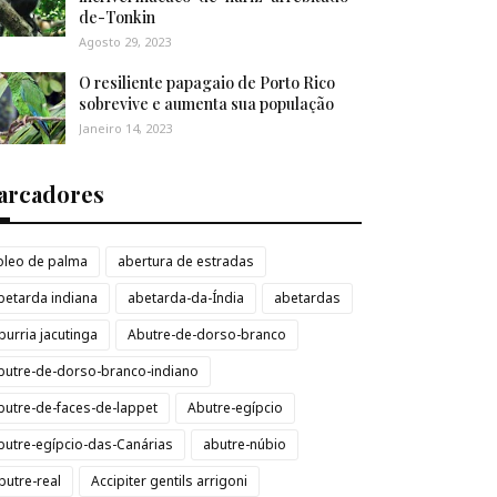
de-Tonkin
Agosto 29, 2023
O resiliente papagaio de Porto Rico
sobrevive e aumenta sua população
Janeiro 14, 2023
arcadores
loleo de palma
abertura de estradas
betarda indiana
abetarda-da-Índia
abetardas
burria jacutinga
Abutre-de-dorso-branco
butre-de-dorso-branco-indiano
butre-de-faces-de-lappet
Abutre-egípcio
butre-egípcio-das-Canárias
abutre-núbio
butre-real
Accipiter gentils arrigoni