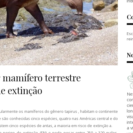
índ
C
Esc
rei
No
 mamífero terrestre
e extinção
Ne
co
cie
lon
ularmente os mamíferos do gênero tapirus , habitam o continente
vis
e são conhecidas cinco espécies, quatro nas Américas central e do
in
xistem cinco espécies de antas, a maioria em risco de extinção a.
a v
em perigo de extinção (EN) e pode pesar entre 250 a 320 quilos.