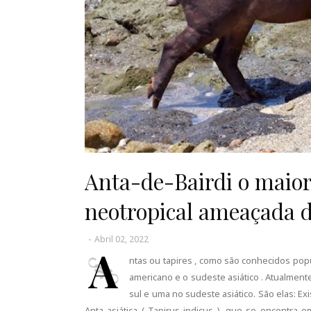
Anta-de-Bairdi o maior
neotropical ameaçada d
-
Abril 02, 2022
A
ntas ou tapires , como são conhecidos pop
americano e o sudeste asiático . Atualment
sul e uma no sudeste asiático. São elas: E
Anta asiática ( Tapirus indicus ), que se encontra 