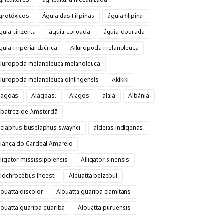
grotóxicos
Águia das Filipinas
águia filipina
guia-cinzenta
águia-coroada
águia-dourada
guia-imperial-Ibérica
Ailuropoda melanoleuca
iluropoda melanoleuca melanoleuca
iluropoda melanoleuca qinlingensis
Akikiki
lagoas
Alagoas.
Alagos
alala
Albânia
lbatroz-de-Amsterdã
lclaphus buselaphus swaynei
aldeias indígenas
liança do Cardeal Amarelo
lligator mississippiensis
Alligator sinensis
llochrocebus lhoesti
Alouatta belzebul
louatta discolor
Alouatta guariba clamitans
louatta guariba guariba
Alouatta puruensis