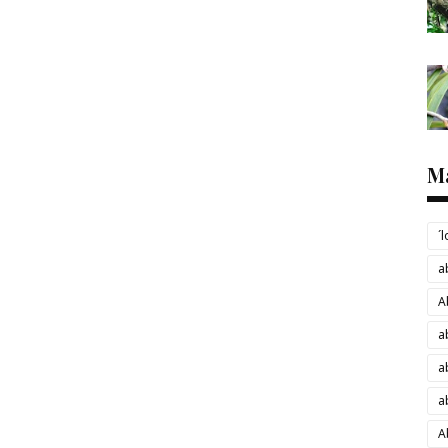
M
´
a
A
a
a
a
A