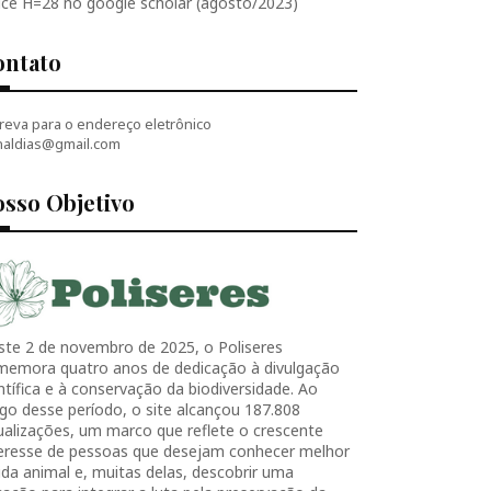
ice H=28 no google scholar (agosto/2023)
ontato
reva para o endereço eletrônico
naldias@gmail.com
sso Objetivo
ste 2 de novembro de 2025, o Poliseres
memora quatro anos de dedicação à divulgação
ntífica e à conservação da biodiversidade. Ao
go desse período, o site alcançou 187.808
ualizações, um marco que reflete o crescente
teresse de pessoas que desejam conhecer melhor
ida animal e, muitas delas, descobrir uma