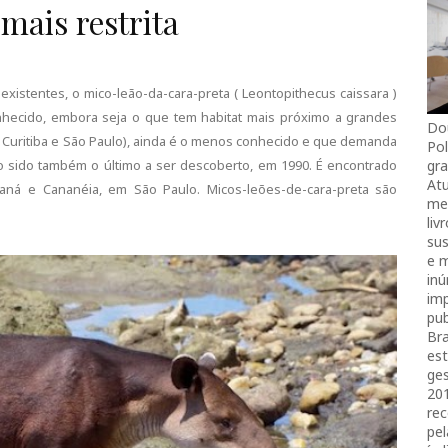
 mais restrita
xistentes, o mico-leão-da-cara-preta ( Leontopithecus caissara )
hecido, embora seja o que tem habitat mais próximo a grandes
Do
 Curitiba e São Paulo), ainda é o menos conhecido e que demanda
Pol
do sido também o último a ser descoberto, em 1990. É encontrado
gra
Atu
ná e Cananéia, em São Paulo. Micos-leões-de-cara-preta são
mei
liv
sus
e 
in
imp
pub
Bra
es
ges
20
rec
pel