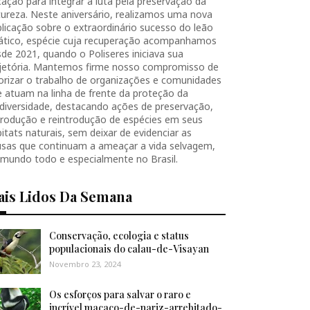
ação para integrar a luta pela preservação da
ureza. Neste aniversário, realizamos uma nova
licação sobre o extraordinário sucesso do leão
iático, espécie cuja recuperação acompanhamos
de 2021, quando o Poliseres iniciava sua
ajetória. Mantemos firme nosso compromisso de
orizar o trabalho de organizações e comunidades
 atuam na linha de frente da proteção da
diversidade, destacando ações de preservação,
produção e reintrodução de espécies em seus
itats naturais, sem deixar de evidenciar as
usas que continuam a ameaçar a vida selvagem,
 mundo todo e especialmente no Brasil.
ais Lidos Da Semana
Conservação, ecologia e status
populacionais do calau-de-Visayan
Novembro 23, 2024
Os esforços para salvar o raro e
incrível macaco-de-nariz-arrebitado-