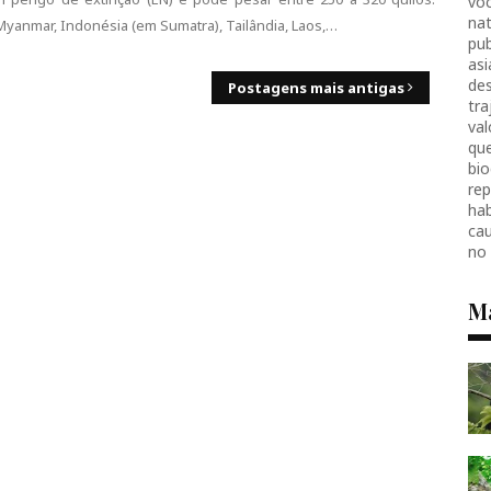
voc
nat
 Myanmar, Indonésia (em Sumatra), Tailândia, Laos,…
pub
as
des
Postagens mais antigas
tr
val
que
bio
re
hab
ca
no
M