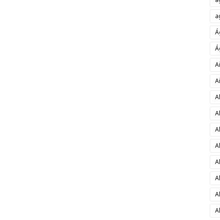
a
Á
Á
A
A
A
A
A
A
A
A
A
A