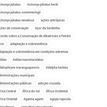
cinonyx jubatus
Acinonyx jubatus hecki
cinonyx jubatus soemmeringii
cinonyx jubatus venaticus
ações antrópicas
ções de conservação
Açor da Sardenha
cordo sobre a Conservação de Albatrozes e Petréis
cre
adaptação e sobrevivência
daptação e sobrevivência em condições extremas
ddax
Addax nasomaculatus
delophryne maranguapensis
Adelpha herbita
dministrações municipais
dministrações públicas
adoção cruzada.
frica Central
África do Sul
África Ocidental
frica Oriental
Agamia agami
Agojie rupicola
gricultores
agricultura mecanizada