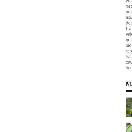
voc
nat
pub
as
des
tr
val
que
bio
re
hab
ca
no
M