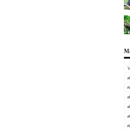
M
´
a
A
a
a
a
A