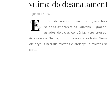
vítima do desmatamen
-
Junho 18, 2022
E
spécie de canídeo sul-americano , o cachor
na bacia amazônica da Colômbia, Equador, 
estados do Acre, Rondônia, Mato Grosso,
Amazonas e Negro, do rio Tocantins ao Mato Grosso
Atelocynus microtis microtis e Atelocynus microtis 
con…