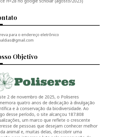
ice H=28 no google scholar (agosto/2023)
ontato
reva para o endereço eletrônico
naldias@gmail.com
sso Objetivo
ste 2 de novembro de 2025, o Poliseres
memora quatro anos de dedicação à divulgação
ntífica e à conservação da biodiversidade. Ao
go desse período, o site alcançou 187.808
ualizações, um marco que reflete o crescente
teresse de pessoas que desejam conhecer melhor
ida animal e, muitas delas, descobrir uma