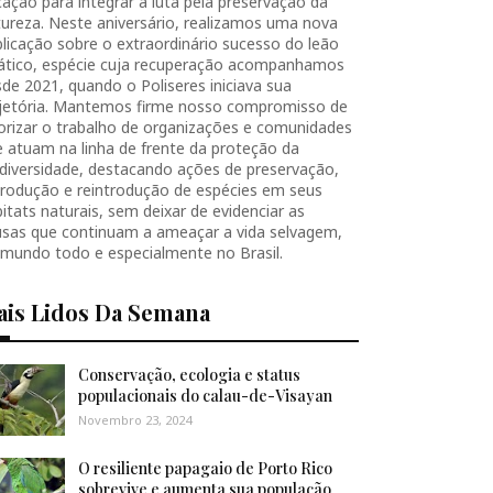
ação para integrar a luta pela preservação da
ureza. Neste aniversário, realizamos uma nova
licação sobre o extraordinário sucesso do leão
iático, espécie cuja recuperação acompanhamos
de 2021, quando o Poliseres iniciava sua
ajetória. Mantemos firme nosso compromisso de
orizar o trabalho de organizações e comunidades
 atuam na linha de frente da proteção da
diversidade, destacando ações de preservação,
produção e reintrodução de espécies em seus
itats naturais, sem deixar de evidenciar as
usas que continuam a ameaçar a vida selvagem,
 mundo todo e especialmente no Brasil.
ais Lidos Da Semana
Conservação, ecologia e status
populacionais do calau-de-Visayan
Novembro 23, 2024
O resiliente papagaio de Porto Rico
sobrevive e aumenta sua população