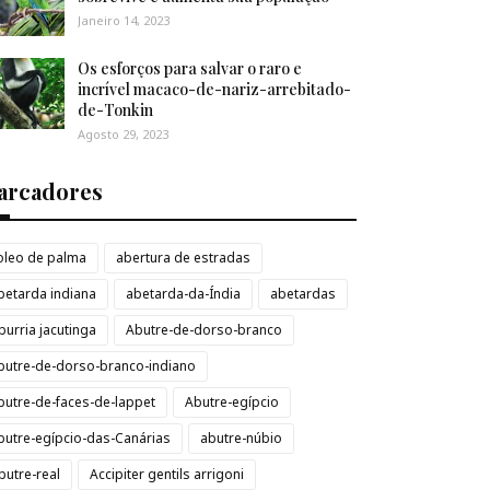
Janeiro 14, 2023
Os esforços para salvar o raro e
incrível macaco-de-nariz-arrebitado-
de-Tonkin
Agosto 29, 2023
arcadores
loleo de palma
abertura de estradas
betarda indiana
abetarda-da-Índia
abetardas
burria jacutinga
Abutre-de-dorso-branco
butre-de-dorso-branco-indiano
butre-de-faces-de-lappet
Abutre-egípcio
butre-egípcio-das-Canárias
abutre-núbio
butre-real
Accipiter gentils arrigoni