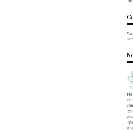
índ
C
Esc
rei
No
Ne
co
cie
lon
vis
in
a v