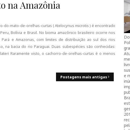
to na Amazônia
ro-do-mato-de-orelhas-curtas ( Atelocynus microtis ) é encontrado
Peru, Bolívia e Brasil. No bioma amazônico brasileiro ocorre nos
Do
 Pará e Amazonas, com limites de distribuição ao sul dos rios
Pol
, na bacia do rio Paraguai. Duas subespécies são conhecidas:
gra
Atu
sclateri Raramente visto, o cachorro-de-orelhas-curtas é o menos
mei
liv
sus
e 
Postagens mais antigas
in
imp
pub
Bra
es
ges
20
rec
pel