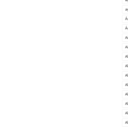
a
Á
Á
A
A
A
A
A
A
A
A
A
A