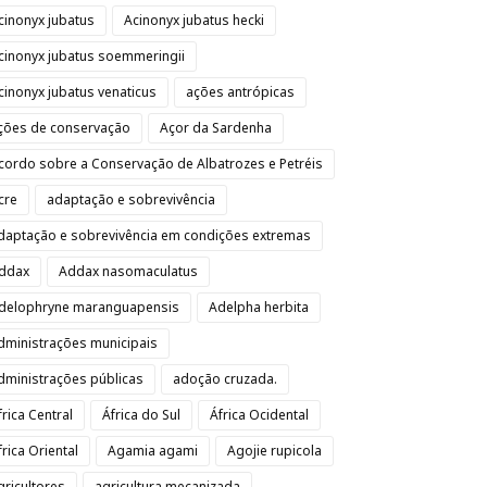
cinonyx jubatus
Acinonyx jubatus hecki
cinonyx jubatus soemmeringii
cinonyx jubatus venaticus
ações antrópicas
ções de conservação
Açor da Sardenha
cordo sobre a Conservação de Albatrozes e Petréis
cre
adaptação e sobrevivência
daptação e sobrevivência em condições extremas
ddax
Addax nasomaculatus
delophryne maranguapensis
Adelpha herbita
dministrações municipais
dministrações públicas
adoção cruzada.
frica Central
África do Sul
África Ocidental
frica Oriental
Agamia agami
Agojie rupicola
gricultores
agricultura mecanizada