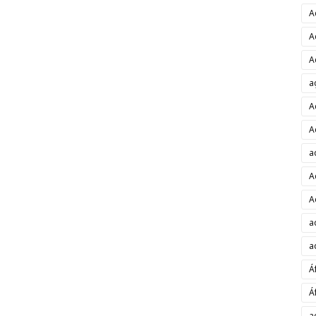
A
A
A
a
A
A
a
A
A
a
a
Á
Á
a