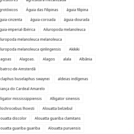
grotóxicos
Águia das Filipinas
águia filipina
guia-cinzenta
águia-coroada
águia-dourada
guia-imperial-Ibérica
Ailuropoda melanoleuca
iluropoda melanoleuca melanoleuca
iluropoda melanoleuca qinlingensis
Akikiki
lagoas
Alagoas.
Alagos
alala
Albânia
lbatroz-de-Amsterdã
lclaphus buselaphus swaynei
aldeias indígenas
liança do Cardeal Amarelo
lligator mississippiensis
Alligator sinensis
llochrocebus lhoesti
Alouatta belzebul
louatta discolor
Alouatta guariba clamitans
louatta guariba guariba
Alouatta puruensis