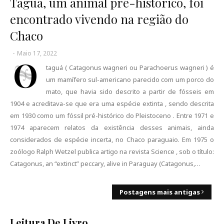
Taguá, um animal pré-histórico, foi
encontrado vivendo na região do
Chaco
-
Maio 17, 2022
O
taguá ( Catagonus wagneri ou Parachoerus wagneri ) é
um mamífero sul-americano parecido com um porco do
mato, que havia sido descrito a partir de fósseis em
1904 e acreditava-se que era uma espécie extinta , sendo descrita
em 1930 como um fóssil pré-histórico do Pleistoceno . Entre 1971 e
1974 aparecem relatos da existência desses animais, ainda
considerados de espécie incerta, no Chaco paraguaio. Em 1975 o
zoólogo Ralph Wetzel publica artigo na revista Science , sob o título:
Catagonus, an “extinct” peccary, alive in Paraguay (Catagonus,…
Postagens mais antigas
Leitura De Livro