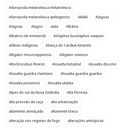
Ailuropoda melanoleuca melanoleuca
Ailuropoda melanoleuca qinlingensis
Akikiki
Alagoas
Alagoas.
Alagos
alala
Albânia
Albatroz-de-Amsterdã
Alclaphus buselaphus swaynei
aldeias indígenas
Aliança do Cardeal Amarelo
Alligator mississippiensis
Alligator sinensis
Allochrocebus lhoesti
Alouatta belzebul
Alouatta discolor
Alouatta guariba clamitans
Alouatta guariba guariba
Alouatta puruensis
Alouatta ululata
Alpes do sul da Nova Zelândia
Alta Floresta
alta pressão da caça
alta urbanização
altamente ameaçada
altamente tóxica
alteração nos regimes de fogo
alterações antrópicas