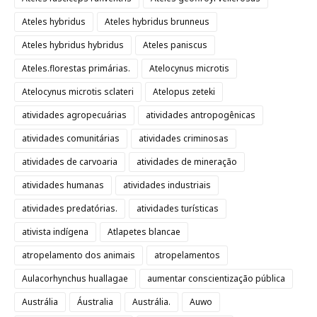
Ateles hybridus
Ateles hybridus brunneus
Ateles hybridus hybridus
Ateles paniscus
Ateles.florestas primárias.
Atelocynus microtis
Atelocynus microtis sclateri
Atelopus zeteki
atividades agropecuárias
atividades antropogênicas
atividades comunitárias
atividades criminosas
atividades de carvoaria
atividades de mineração
atividades humanas
atividades industriais
atividades predatórias.
atividades turísticas
ativista indígena
Atlapetes blancae
atropelamento dos animais
atropelamentos
Aulacorhynchus huallagae
aumentar conscientização pública
Austrália
Áustralia
Austrália.
Auwo