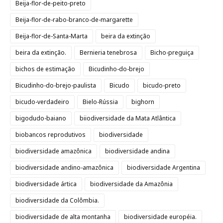
Beija-flor-de-peito-preto
Beija-flor-de-rabo-branco-de-margarette
Beija-flor-de-Santa-Marta
beira da extinção
beira da extinção.
Bernieria tenebrosa
Bicho-preguiça
bichos de estimação
Bicudinho-do-brejo
Bicudinho-do-brejo-paulista
Bicudo
bicudo-preto
bicudo-verdadeiro
Bielo-Rússia
bighorn
bigodudo-baiano
biiodiversidade da Mata Atlântica
biobancos reprodutivos
biodiversidade
biodiversidade amazônica
biodiversidade andina
biodiversidade andino-amazônica
biodiversidade Argentina
biodiversidade ártica
biodiversidade da Amazônia
biodiversidade da Colômbia.
biodiversidade de alta montanha
biodiversidade européia.