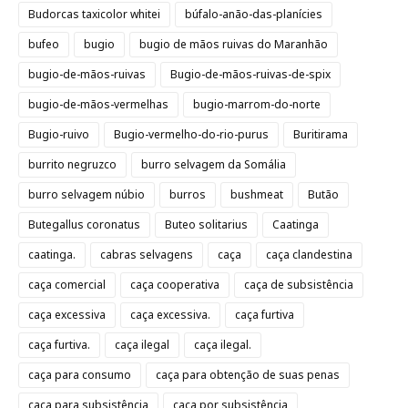
Budorcas taxicolor whitei
búfalo-anão-das-planícies
bufeo
bugio
bugio de mãos ruivas do Maranhão
bugio-de-mãos-ruivas
Bugio-de-mãos-ruivas-de-spix
bugio-de-mãos-vermelhas
bugio-marrom-do-norte
Bugio-ruivo
Bugio-vermelho-do-rio-purus
Buritirama
burrito negruzco
burro selvagem da Somália
burro selvagem núbio
burros
bushmeat
Butão
Butegallus coronatus
Buteo solitarius
Caatinga
caatinga.
cabras selvagens
caça
caça clandestina
caça comercial
caça cooperativa
caça de subsistência
caça excessiva
caça excessiva.
caça furtiva
caça furtiva.
caça ilegal
caça ilegal.
caça para consumo
caça para obtenção de suas penas
caça para subsistência
caça por subsistência