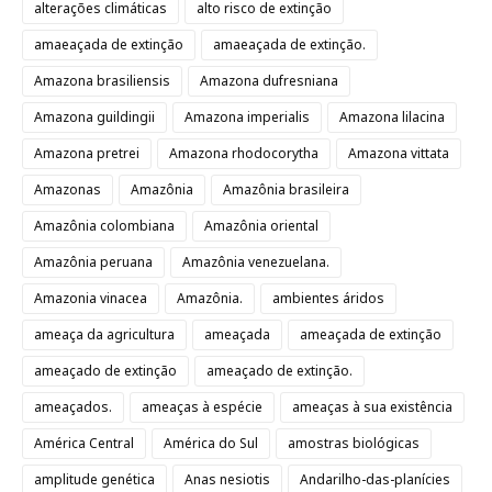
alterações climáticas
alto risco de extinção
amaeaçada de extinção
amaeaçada de extinção.
Amazona brasiliensis
Amazona dufresniana
Amazona guildingii
Amazona imperialis
Amazona lilacina
Amazona pretrei
Amazona rhodocorytha
Amazona vittata
Amazonas
Amazônia
Amazônia brasileira
Amazônia colombiana
Amazônia oriental
Amazônia peruana
Amazônia venezuelana.
Amazonia vinacea
Amazônia.
ambientes áridos
ameaça da agricultura
ameaçada
ameaçada de extinção
ameaçado de extinção
ameaçado de extinção.
ameaçados.
ameaças à espécie
ameaças à sua existência
América Central
América do Sul
amostras biológicas
amplitude genética
Anas nesiotis
Andarilho-das-planícies