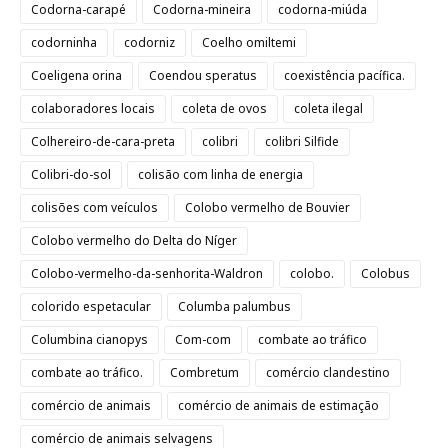
Codorna-carapé
Codorna-mineira
codorna-miúda
codorninha
codorniz
Coelho omiltemi
Coeligena orina
Coendou speratus
coexistência pacífica.
colaboradores locais
coleta de ovos
coleta ilegal
Colhereiro-de-cara-preta
colibri
colibri Silfide
Colibri-do-sol
colisão com linha de energia
colisões com veículos
Colobo vermelho de Bouvier
Colobo vermelho do Delta do Níger
Colobo-vermelho-da-senhorita-Waldron
colobo.
Colobus
colorido espetacular
Columba palumbus
Columbina cianopys
Com-com
combate ao tráfico
combate ao tráfico.
Combretum
comércio clandestino
comércio de animais
comércio de animais de estimação
comércio de animais selvagens