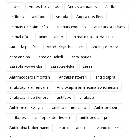
andes
Andes bolivianos
Andes peruanos
Anfíbio
anfíbios
anfíbios.
Angola
Angra dos Reis
animais de estimação
animais exóticos
animais sociáveis
animal dócil
animal extinto
animal nacional da Itália
Anoa da planície
Anodorhynchus leari
Anolis proboscis
anta andina
Anta de Bairdi
anta lanuda
Anta-da-montanha
Anta-pretinha
Antas
Anthracoceros montani
Anthus nattereri
antilocapra
antilocapra americana
Antilocapra americana sonoriensis
antilocapra de Sonora
antilope
antílope
Antílope de Swayne
antílope-americano
Antílope-beira
antílopes
antílopes do deserto
antílopes saiga
Antilophia bokermanni
anuro
anuros
Aonix cinereus