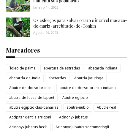
aumenta sua população
Janeiro 14, 2023
Os esforços para salvar o raro e incrível macaco-
de-nariz-arrebitado-de-Tonkin
Agosto 29, 2023
Marcadores
´loleo de palma
abertura de estradas
abetarda indiana
abetarda-da-Índia
abetardas
Aburria jacutinga
Abutre-de-dorso-branco
abutre-de-dorso-branco-indiano
abutre-de-faces-de-lappet
Abutre-egípcio
abutre-egípcio-das-Canárias
abutre-núbio
Abutre-real
Accipiter gentils arrigoni
Acinonyx jubatus
Acinonyx jubatus hecki
Acinonyx jubatus soemmeringii