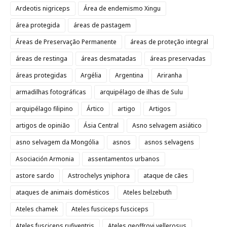
Ardeotis nigriceps
Área de endemismo Xingu
área protegida
áreas de pastagem
Áreas de Preservação Permanente
áreas de proteção integral
áreas de restinga
áreas desmatadas
áreas preservadas
áreas protegidas
Argélia
Argentina
Ariranha
armadilhas fotográficas
arquipélago de ilhas de Sulu
arquipélago filipino
Ártico
artigo
Artigos
artigos de opinião
Ásia Central
Asno selvagem asiático
asno selvagem da Mongólia
asnos
asnos selvagens
Asociación Armonia
assentamentos urbanos
astore sardo
Astrochelys yniphora
ataque de cães
ataques de animais domésticos
Ateles belzebuth
Ateles chamek
Ateles fusciceps fusciceps
Ateles fusciceps rufiventris
Ateles geoffroyi vellerosus