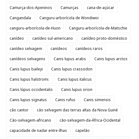
Camurça-dos-Apeninos
Camurças
cana-de-açúcar
Cangandala
Canguru-arborícola de Wondiwoi
canguru-arborícola-de-Huon
Canguru-arborícola-de-Matschie
canídeo
canídeo sul-americano
canídeo proto-doméstico
canídeo selvagem
canídeos
canídeos raros
canídeos selvagens
Canis lupus arabs
Canis lupus arctos
Canis lupus baileyi
Canis lupus crassodon
Canis lupus halstromi.
Canis lupus italicus
Canis lúpus occidentalis
Canis lupus orion
Canis lupus signatus
Canis rufus
Canis simensis
cão cantor
cão selvagem das terras altas da Nova Guiné
Cão-selvagem-africano
cão-selvagem-da-África-Ocidental
capacidade de nadar entre ilhas
capelão