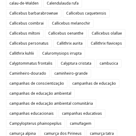
calau-de-Walden
Calendulauda rufa
Callicebus barbarabrownae
Callicebus caquetensis
Callicebus coimbrai
Callicebus melanochir
Callicebus miltoni
Callicebus oenanthe
Callicebus olallae
Callicebus personatus
Callithrix aurita
Callithrix flaviceps
Callithrix kuhlii
Caluromysiops irrupta
Calyptommatus frontalis
Calyptura cristata
cambucica
Caminheiro-dourado
caminheiro-grande
campanhas de conscientização
campanhas de educação
campanhas de educação ambiental
campanhas de educação ambiental comunitária
campanhas educacionais
campanhas educativas
Campylopterus phainopeplus
camuflagem
camurça alpina
camurça dos Pirineus
camurça tatra