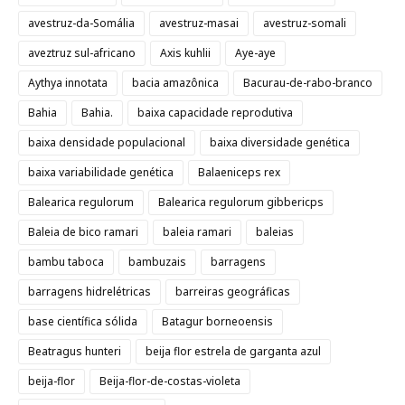
avestruz-da-Somália
avestruz-masai
avestruz-somali
aveztruz sul-africano
Axis kuhlii
Aye-aye
Aythya innotata
bacia amazônica
Bacurau-de-rabo-branco
Bahia
Bahia.
baixa capacidade reprodutiva
baixa densidade populacional
baixa diversidade genética
baixa variabilidade genética
Balaeniceps rex
Balearica regulorum
Balearica regulorum gibbericps
Baleia de bico ramari
baleia ramari
baleias
bambu taboca
bambuzais
barragens
barragens hidrelétricas
barreiras geográficas
base científica sólida
Batagur borneoensis
Beatragus hunteri
beija flor estrela de garganta azul
beija-flor
Beija-flor-de-costas-violeta