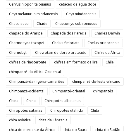
Cervus nippon taiouanus
cetáceo de água doce
Ceyx melanurus mindanensis
Ceyx mindanensis
Chaco seco
Chade
Chaetomys subspinosus
chapada do Araripe
Chapada dos Parecis
Charles Darwin
Charmosyna toxopei
Chelus fimbriata
Chelus orinocensis
Chernobyl.
Chevrotain de dorso prateado
Chifre da África
chifres de rinoceronte
chifres em formato de lira
Chile
chimpanzé-da-África-Ocidental
Chimpanzé-da-nigéria-camarões
chimpanzé-do-leste-africano
Chimpanzé-ocidental
Chimpanzé-oriental
chimpanzés
China
China.
Chiropotes albinasus
Chiropotes satanas
Chiropotes utahicki
Chita
chita asiática
chita da Tânzania
chita do noroeste da África.
chita do Saara
chita do Sudão