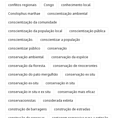
conflitos regionais
Congo
conhecimento local.
Conolophus marthae
conscientização ambiental
conscientização da comunidade
conscientização da população local
conscientização pública
conscientização.
conscientizar a população
conscientizar público
conservação
conservação ambiental.
conservação da espécie
conservação da floresta.
conservação de rinocerontes
conservação do pato mergulhão
conservação ex situ
conservação ex-situ
conservação in situ
conservação in situ e ex situ
conservação mais eficaz
conservacionistas
considerada extinta
construção de barragens
construção de estradas
construção de represas
contagem regressiva para a extinção