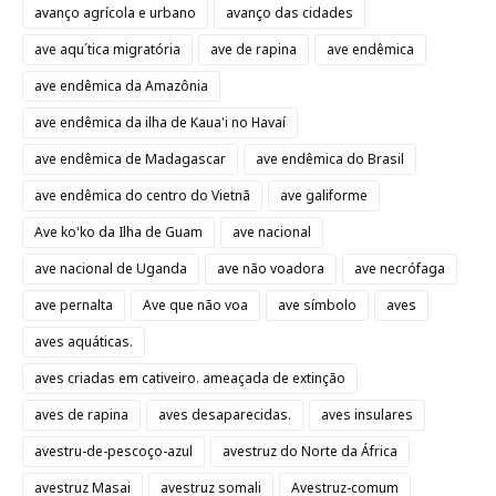
avanço agrícola e urbano
avanço das cidades
ave aqu´tica migratória
ave de rapina
ave endêmica
ave endêmica da Amazônia
ave endêmica da ilha de Kaua'i no Havaí
ave endêmica de Madagascar
ave endêmica do Brasil
ave endêmica do centro do Vietnã
ave galiforme
Ave ko'ko da Ilha de Guam
ave nacional
ave nacional de Uganda
ave não voadora
ave necrófaga
ave pernalta
Ave que não voa
ave símbolo
aves
aves aquáticas.
aves criadas em cativeiro. ameaçada de extinção
aves de rapina
aves desaparecidas.
aves insulares
avestru-de-pescoço-azul
avestruz do Norte da África
avestruz Masai
avestruz somali
Avestruz-comum