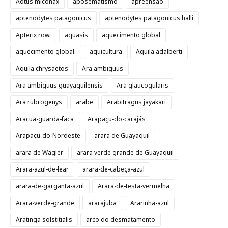
Aotus miconax
aposematismo
apreensão
aptenodytes patagonicus
aptenodytes patagonicus halli
Apterix rowi
aquasis
aquecimento global
aquecimento global.
aquicultura
Aquila adalberti
Aquila chrysaetos
Ara ambiguus
Ara ambiguus guayaquilensis
Ara glaucogularis
Ara rubrogenys
arabe
Arabitragus jayakari
Aracuã-guarda-faca
Arapaçu-do-carajás
Arapaçu-do-Nordeste
arara de Guayaquil
arara de Wagler
arara verde grande de Guayaquil
Arara-azul-de-lear
arara-de-cabeça-azul
arara-de-garganta-azul
Arara-de-testa-vermelha
Arara-verde-grande
ararajuba
Ararinha-azul
Aratinga solstitialis
arco do desmatamento