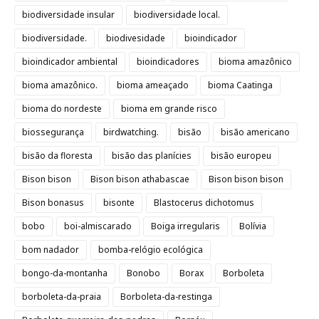
biodiversidade insular
biodiversidade local.
biodiversidade.
biodivesidade
bioindicador
bioindicador ambiental
bioindicadores
bioma amazônico
bioma amazônico.
bioma ameaçado
bioma Caatinga
bioma do nordeste
bioma em grande risco
biossegurança
birdwatching.
bisão
bisão americano
bisão da floresta
bisão das planícies
bisão europeu
Bison bison
Bison bison athabascae
Bison bison bison
Bison bonasus
bisonte
Blastocerus dichotomus
bobo
boi-almiscarado
Boiga irregularis
Bolívia
bom nadador
bomba-relógio ecológica
bongo-da-montanha
Bonobo
Borax
Borboleta
borboleta-da-praia
Borboleta-da-restinga