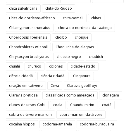
chita sul-africana
chita-do -Sudão
Chita-do-nordeste-africano
chita-somali
chitas
Chlamyphorus truncatus
choca-do-nordeste-da-caatinga
Choeropsis liberiensis
choibo
choique
Chondrohierax wilsonii
Choquinha-de-alagoas
Chrysocyon brachyurus
chucuto negro
chuditch
chunhi
churuco
ciclones
cidade-estado
ciência cidadã
ciência cidadã.
Cingapura
ciração em cativeiro
Cirva
Claravis geoffroyi
Claravis pretiosa
classificada como ameaçada
clonagem
clubes de ursos Gobi
coala
Coandu-mirim
coatá
cobra-de-árvore-marrom
cobra-marrom-da-árvore
cocaina hippos
codorna-amarela
codorna-buraqueira