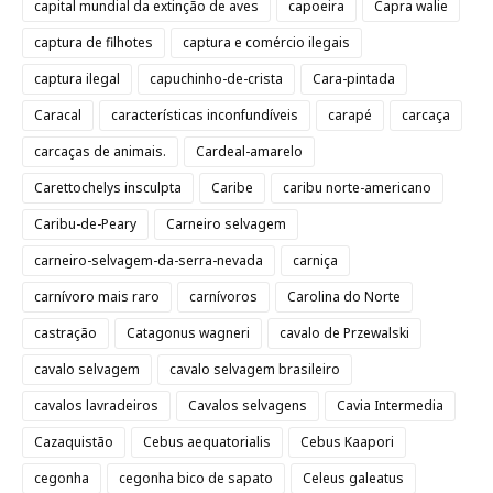
capital mundial da extinção de aves
capoeira
Capra walie
captura de filhotes
captura e comércio ilegais
captura ilegal
capuchinho-de-crista
Cara-pintada
Caracal
características inconfundíveis
carapé
carcaça
carcaças de animais.
Cardeal-amarelo
Carettochelys insculpta
Caribe
caribu norte-americano
Caribu-de-Peary
Carneiro selvagem
carneiro-selvagem-da-serra-nevada
carniça
carnívoro mais raro
carnívoros
Carolina do Norte
castração
Catagonus wagneri
cavalo de Przewalski
cavalo selvagem
cavalo selvagem brasileiro
cavalos lavradeiros
Cavalos selvagens
Cavia Intermedia
Cazaquistão
Cebus aequatorialis
Cebus Kaapori
cegonha
cegonha bico de sapato
Celeus galeatus