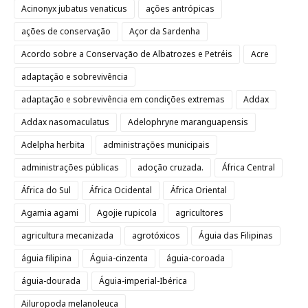
Acinonyx jubatus venaticus
ações antrópicas
ações de conservação
Açor da Sardenha
Acordo sobre a Conservação de Albatrozes e Petréis
Acre
adaptação e sobrevivência
adaptação e sobrevivência em condições extremas
Addax
Addax nasomaculatus
Adelophryne maranguapensis
Adelpha herbita
administrações municipais
administrações públicas
adoção cruzada.
África Central
África do Sul
África Ocidental
África Oriental
Agamia agami
Agojie rupicola
agricultores
agricultura mecanizada
agrotóxicos
Águia das Filipinas
águia filipina
Águia-cinzenta
águia-coroada
águia-dourada
Águia-imperial-Ibérica
Ailuropoda melanoleuca