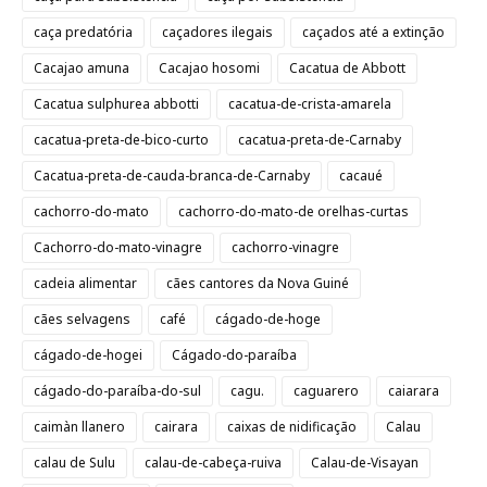
caça predatória
caçadores ilegais
caçados até a extinção
Cacajao amuna
Cacajao hosomi
Cacatua de Abbott
Cacatua sulphurea abbotti
cacatua-de-crista-amarela
cacatua-preta-de-bico-curto
cacatua-preta-de-Carnaby
Cacatua-preta-de-cauda-branca-de-Carnaby
cacaué
cachorro-do-mato
cachorro-do-mato-de orelhas-curtas
Cachorro-do-mato-vinagre
cachorro-vinagre
cadeia alimentar
cães cantores da Nova Guiné
cães selvagens
café
cágado-de-hoge
cágado-de-hogei
Cágado-do-paraíba
cágado-do-paraíba-do-sul
cagu.
caguarero
caiarara
caimàn llanero
cairara
caixas de nidificação
Calau
calau de Sulu
calau-de-cabeça-ruiva
Calau-de-Visayan