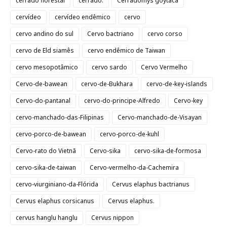
cerrado florestal
cerrado.
Cerradomys goytaca
cervídeo
cervídeo endêmico
cervo
cervo andino do sul
Cervo bactriano
cervo corso
cervo de Eld siamês
cervo endêmico de Taiwan
cervo mesopotâmico
cervo sardo
Cervo Vermelho
Cervo-de-bawean
cervo-de-Bukhara
cervo-de-key-islands
Cervo-do-pantanal
cervo-do-principe-Alfredo
Cervo-key
cervo-manchado-das-Filipinas
Cervo-manchado-de-Visayan
cervo-porco-de-bawean
cervo-porco-de-kuhl
Cervo-rato do Vietnã
Cervo-sika
cervo-sika-de-formosa
cervo-sika-de-taiwan
Cervo-vermelho-da-Cachemira
cervo-viurginiano-da-Flórida
Cervus elaphus bactrianus
Cervus elaphus corsicanus
Cervus elaphus.
cervus hanglu hanglu
Cervus nippon