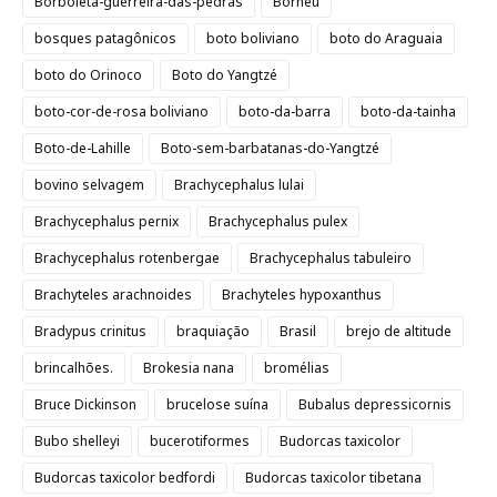
Borboleta-guerreira-das-pedras
Bornéu
bosques patagônicos
boto boliviano
boto do Araguaia
boto do Orinoco
Boto do Yangtzé
boto-cor-de-rosa boliviano
boto-da-barra
boto-da-tainha
Boto-de-Lahille
Boto-sem-barbatanas-do-Yangtzé
bovino selvagem
Brachycephalus lulai
Brachycephalus pernix
Brachycephalus pulex
Brachycephalus rotenbergae
Brachycephalus tabuleiro
Brachyteles arachnoides
Brachyteles hypoxanthus
Bradypus crinitus
braquiação
Brasil
brejo de altitude
brincalhões.
Brokesia nana
bromélias
Bruce Dickinson
brucelose suína
Bubalus depressicornis
Bubo shelleyi
bucerotiformes
Budorcas taxicolor
Budorcas taxicolor bedfordi
Budorcas taxicolor tibetana