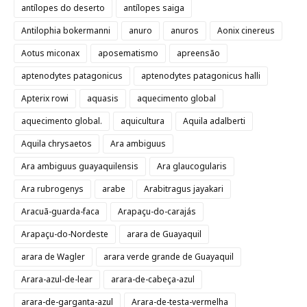
antílopes do deserto
antílopes saiga
Antilophia bokermanni
anuro
anuros
Aonix cinereus
Aotus miconax
aposematismo
apreensão
aptenodytes patagonicus
aptenodytes patagonicus halli
Apterix rowi
aquasis
aquecimento global
aquecimento global.
aquicultura
Aquila adalberti
Aquila chrysaetos
Ara ambiguus
Ara ambiguus guayaquilensis
Ara glaucogularis
Ara rubrogenys
arabe
Arabitragus jayakari
Aracuã-guarda-faca
Arapaçu-do-carajás
Arapaçu-do-Nordeste
arara de Guayaquil
arara de Wagler
arara verde grande de Guayaquil
Arara-azul-de-lear
arara-de-cabeça-azul
arara-de-garganta-azul
Arara-de-testa-vermelha