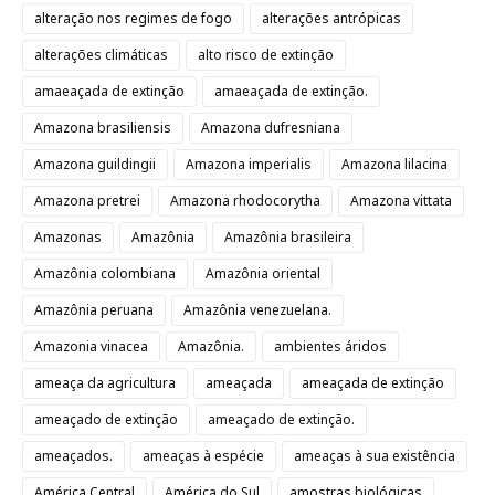
alteração nos regimes de fogo
alterações antrópicas
alterações climáticas
alto risco de extinção
amaeaçada de extinção
amaeaçada de extinção.
Amazona brasiliensis
Amazona dufresniana
Amazona guildingii
Amazona imperialis
Amazona lilacina
Amazona pretrei
Amazona rhodocorytha
Amazona vittata
Amazonas
Amazônia
Amazônia brasileira
Amazônia colombiana
Amazônia oriental
Amazônia peruana
Amazônia venezuelana.
Amazonia vinacea
Amazônia.
ambientes áridos
ameaça da agricultura
ameaçada
ameaçada de extinção
ameaçado de extinção
ameaçado de extinção.
ameaçados.
ameaças à espécie
ameaças à sua existência
América Central
América do Sul
amostras biológicas