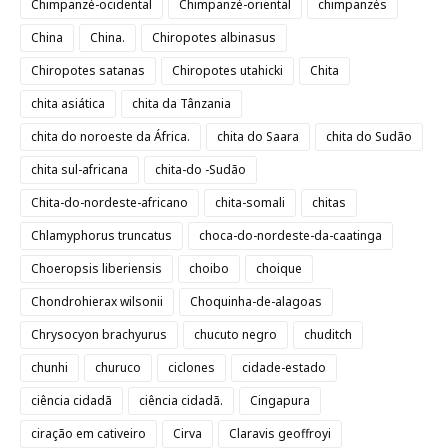
Chimpanzé-ocidental
Chimpanzé-oriental
chimpanzés
China
China.
Chiropotes albinasus
Chiropotes satanas
Chiropotes utahicki
Chita
chita asiática
chita da Tânzania
chita do noroeste da África.
chita do Saara
chita do Sudão
chita sul-africana
chita-do -Sudão
Chita-do-nordeste-africano
chita-somali
chitas
Chlamyphorus truncatus
choca-do-nordeste-da-caatinga
Choeropsis liberiensis
choibo
choique
Chondrohierax wilsonii
Choquinha-de-alagoas
Chrysocyon brachyurus
chucuto negro
chuditch
chunhi
churuco
ciclones
cidade-estado
ciência cidadã
ciência cidadã.
Cingapura
ciração em cativeiro
Cirva
Claravis geoffroyi