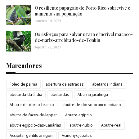
O resiliente papagaio de Porto Rico sobrevive e
aumenta sua população
Janeiro 14, 2023
Os esforços para salvar o raro e incrível macaco-
de-nariz-arrebitado-de-Tonkin
Agosto 29, 2023
Marcadores
´loleo de palma
abertura de estradas
abetarda indiana
abetarda-da-Índia
abetardas
Aburria jacutinga
Abutre-de-dorso-branco
abutre-de-dorso-branco-indiano
abutre-de-faces-de-lappet
Abutre-egípcio
abutre-egípcio-das-Canárias
abutre-núbio
Abutre-real
Accipiter gentils arrigoni
Acinonyx jubatus