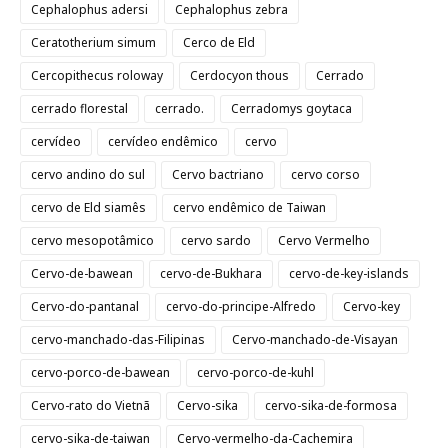
Cephalophus adersi
Cephalophus zebra
Ceratotherium simum
Cerco de Eld
Cercopithecus roloway
Cerdocyon thous
Cerrado
cerrado florestal
cerrado.
Cerradomys goytaca
cervídeo
cervídeo endêmico
cervo
cervo andino do sul
Cervo bactriano
cervo corso
cervo de Eld siamês
cervo endêmico de Taiwan
cervo mesopotâmico
cervo sardo
Cervo Vermelho
Cervo-de-bawean
cervo-de-Bukhara
cervo-de-key-islands
Cervo-do-pantanal
cervo-do-principe-Alfredo
Cervo-key
cervo-manchado-das-Filipinas
Cervo-manchado-de-Visayan
cervo-porco-de-bawean
cervo-porco-de-kuhl
Cervo-rato do Vietnã
Cervo-sika
cervo-sika-de-formosa
cervo-sika-de-taiwan
Cervo-vermelho-da-Cachemira