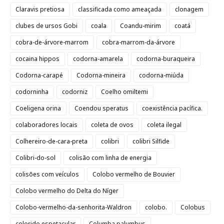
Claravis pretiosa
classificada como ameaçada
clonagem
clubes de ursos Gobi
coala
Coandu-mirim
coatá
cobra-de-árvore-marrom
cobra-marrom-da-árvore
cocaina hippos
codorna-amarela
codorna-buraqueira
Codorna-carapé
Codorna-mineira
codorna-miúda
codorninha
codorniz
Coelho omiltemi
Coeligena orina
Coendou speratus
coexistência pacífica.
colaboradores locais
coleta de ovos
coleta ilegal
Colhereiro-de-cara-preta
colibri
colibri Silfide
Colibri-do-sol
colisão com linha de energia
colisões com veículos
Colobo vermelho de Bouvier
Colobo vermelho do Delta do Níger
Colobo-vermelho-da-senhorita-Waldron
colobo.
Colobus
colorido espetacular
Columba palumbus