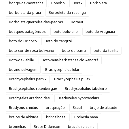
bongo-da-montanha
Bonobo
Borax
Borboleta
borboleta-da-praia
Borboleta-da-restinga
Borboleta-guerreira-das-pedras
Bornéu
bosques patagônicos
boto boliviano
boto do Araguaia
boto do Orinoco
Boto do Yangtzé
boto-cor-de-rosa boliviano
boto-da-barra
boto-da-tainha
Boto-de-Lahille
Boto-sem-barbatanas-do-Yangtzé
bovino selvagem
Brachycephalus lulai
Brachycephalus pernix
Brachycephalus pulex
Brachycephalus rotenbergae
Brachycephalus tabuleiro
Brachyteles arachnoides
Brachyteles hypoxanthus
Bradypus crinitus
braquiação
Brasil
brejo de altitude
brejos de altitude
brincalhões.
Brokesia nana
bromélias
Bruce Dickinson
brucelose suína