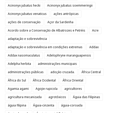
Acinonyx jubatus hecki
Acinonyx jubatus soemmeringii
Acinonyx jubatus venaticus
ações antrópicas
ações de conservação
Açor da Sardenha
Acordo sobre a Conservação de Albatrozes e Petréis
Acre
adaptação e sobrevivência
adaptação e sobrevivência em condições extremas
Addax
Addax nasomaculatus
Adelophryne maranguapensis
Adelpha herbita
administrações municipais
administrações públicas
adoção cruzada.
África Central
África do Sul
África Ocidental
África Oriental
Agamia agami
Agojie rupicola
agricultores
agricultura mecanizada
agrotóxicos
Águia das Filipinas
águia filipina
Águia-cinzenta
águia-coroada