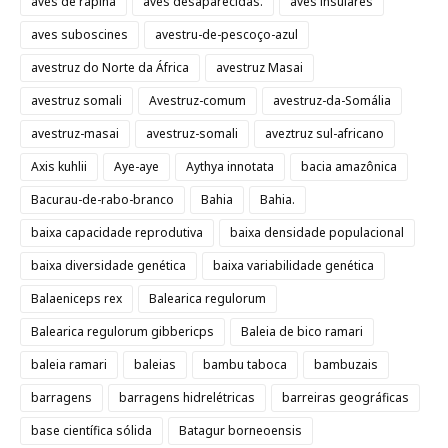
aves de rapina
aves desaparecidas.
aves insulares
aves suboscines
avestru-de-pescoço-azul
avestruz do Norte da África
avestruz Masai
avestruz somali
Avestruz-comum
avestruz-da-Somália
avestruz-masai
avestruz-somali
aveztruz sul-africano
Axis kuhlii
Aye-aye
Aythya innotata
bacia amazônica
Bacurau-de-rabo-branco
Bahia
Bahia.
baixa capacidade reprodutiva
baixa densidade populacional
baixa diversidade genética
baixa variabilidade genética
Balaeniceps rex
Balearica regulorum
Balearica regulorum gibbericps
Baleia de bico ramari
baleia ramari
baleias
bambu taboca
bambuzais
barragens
barragens hidrelétricas
barreiras geográficas
base científica sólida
Batagur borneoensis