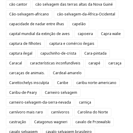
cão cantor
cão selvagem das terras altas da Nova Guiné
Cão-selvagem-africano
cão-selvagem-da-África-Ocidental
capacidade de nadar entre ilhas
capelão
capital mundial da extinção de aves
capoeira
Capra walie
captura de filhotes
captura e comércio ilegais
captura ilegal
capuchinho-de-crista
Cara-pintada
Caracal
características inconfundíveis
carapé
carcaça
carcaças de animais.
Cardeal-amarelo
Carettochelys insculpta
Caribe
caribu norte-americano
Caribu-de-Peary
Carneiro selvagem
carneiro-selvagem-da-serra-nevada
carniça
carnívoro mais raro
carnívoros
Carolina do Norte
castração
Catagonus wagneri
cavalo de Przewalski
cavalo selvagem
cavalo selvagem brasileiro