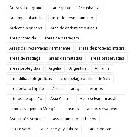
Arara-verde-grande
ararajuba
Ararinha-azul
Aratinga solstitialis
arco do desmatamento
Ardeotis nigriceps
Área de endemismo Xingu
área protegida
áreas de pastagem
Áreas de Preservação Permanente
áreas de proteção integral
áreas de restinga
áreas desmatadas
áreas preservadas
áreas protegidas
Argélia
Argentina
Ariranha
armadilhas fotográficas
arquipélago de ilhas de Sulu
arquipélago filipino
Ártico
artigo
Artigos
artigos de opinião
Ásia Central
Asno selvagem asiático
asno selvagem da Mongólia
asnos
asnos selvagens
Asociación Armonia
assentamentos urbanos
astore sardo
Astrochelys yniphora
ataque de cães