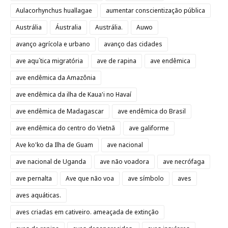
Aulacorhynchus huallagae
aumentar conscientização pública
Austrália
Áustralia
Austrália.
Auwo
avanço agrícola e urbano
avanço das cidades
ave aqu´tica migratória
ave de rapina
ave endêmica
ave endêmica da Amazônia
ave endêmica da ilha de Kaua'i no Havaí
ave endêmica de Madagascar
ave endêmica do Brasil
ave endêmica do centro do Vietnã
ave galiforme
Ave ko'ko da Ilha de Guam
ave nacional
ave nacional de Uganda
ave não voadora
ave necrófaga
ave pernalta
Ave que não voa
ave símbolo
aves
aves aquáticas.
aves criadas em cativeiro. ameaçada de extinção