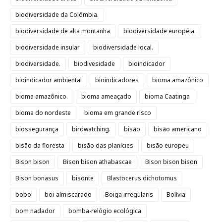
biodiversidade da Colômbia.
biodiversidade de alta montanha
biodiversidade européia.
biodiversidade insular
biodiversidade local.
biodiversidade.
biodivesidade
bioindicador
bioindicador ambiental
bioindicadores
bioma amazônico
bioma amazônico.
bioma ameaçado
bioma Caatinga
bioma do nordeste
bioma em grande risco
biossegurança
birdwatching.
bisão
bisão americano
bisão da floresta
bisão das planícies
bisão europeu
Bison bison
Bison bison athabascae
Bison bison bison
Bison bonasus
bisonte
Blastocerus dichotomus
bobo
boi-almiscarado
Boiga irregularis
Bolívia
bom nadador
bomba-relógio ecológica