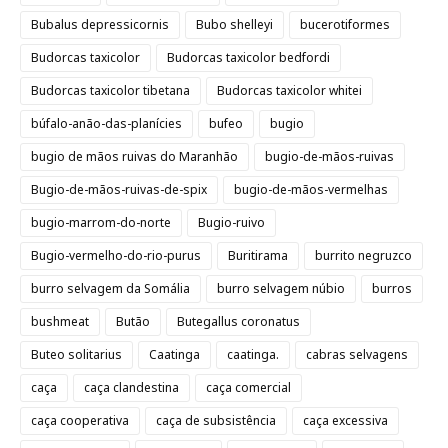
Bubalus depressicornis
Bubo shelleyi
bucerotiformes
Budorcas taxicolor
Budorcas taxicolor bedfordi
Budorcas taxicolor tibetana
Budorcas taxicolor whitei
búfalo-anão-das-planícies
bufeo
bugio
bugio de mãos ruivas do Maranhão
bugio-de-mãos-ruivas
Bugio-de-mãos-ruivas-de-spix
bugio-de-mãos-vermelhas
bugio-marrom-do-norte
Bugio-ruivo
Bugio-vermelho-do-rio-purus
Buritirama
burrito negruzco
burro selvagem da Somália
burro selvagem núbio
burros
bushmeat
Butão
Butegallus coronatus
Buteo solitarius
Caatinga
caatinga.
cabras selvagens
caça
caça clandestina
caça comercial
caça cooperativa
caça de subsistência
caça excessiva