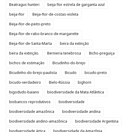
Beatragus hunteri
beija flor estrela de garganta azul
beija-flor
Beija-flor-de-costas-violeta
Beija-flor-de-peito-preto
Beija-flor-de-rabo-branco-de-margarette
Beija-flor-de-Santa-Marta
beira da extinção
beira da extinção.
Bernieria tenebrosa
Bicho-preguiça
bichos de estimação
Bicudinho-do-brejo
Bicudinho-do-brejo-paulista
Bicudo
bicudo-preto
bicudo-verdadeiro
Bielo-Rússia
bighorn
bigodudo-baiano
biiodiversidade da Mata Atlântica
biobancos reprodutivos
biodiversidade
biodiversidade amazônica
biodiversidade andina
biodiversidade andino-amazônica
biodiversidade Argentina
biodiversidade ártica
biodiversidade da Amazônia