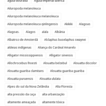
águia-dourada
Águia-imperial-Ibérica
Ailuropoda melanoleuca
Ailuropoda melanoleuca melanoleuca
Ailuropoda melanoleuca qinlingensis
Akikiki
Alagoas
Alagoas.
Alagos
alala
Albânia
Albatroz-de-Amsterdã
Alclaphus buselaphus swaynei
aldeias indígenas
Aliança do Cardeal Amarelo
Alligator mississippiensis
Alligator sinensis
Allochrocebus lhoesti
Alouatta belzebul
Alouatta discolor
Alouatta guariba clamitans
Alouatta guariba guariba
Alouatta puruensis
Alouatta ululata
Alpes do sul da Nova Zelândia
Alta Floresta
alta pressão da caça
alta urbanização
altamente ameaçada
altamente tóxica