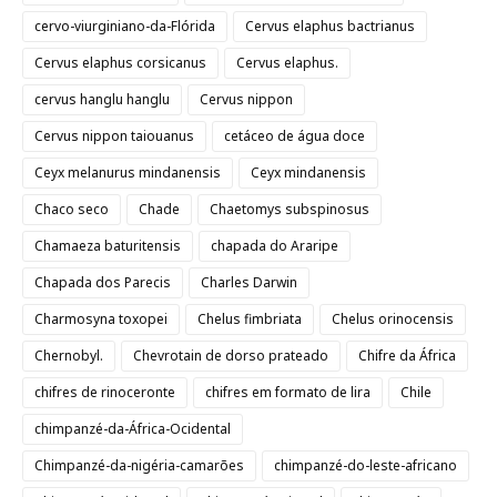
cervo-viurginiano-da-Flórida
Cervus elaphus bactrianus
Cervus elaphus corsicanus
Cervus elaphus.
cervus hanglu hanglu
Cervus nippon
Cervus nippon taiouanus
cetáceo de água doce
Ceyx melanurus mindanensis
Ceyx mindanensis
Chaco seco
Chade
Chaetomys subspinosus
Chamaeza baturitensis
chapada do Araripe
Chapada dos Parecis
Charles Darwin
Charmosyna toxopei
Chelus fimbriata
Chelus orinocensis
Chernobyl.
Chevrotain de dorso prateado
Chifre da África
chifres de rinoceronte
chifres em formato de lira
Chile
chimpanzé-da-África-Ocidental
Chimpanzé-da-nigéria-camarões
chimpanzé-do-leste-africano