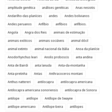
amplitude genética
análises genéticas
Anas nesiotis
Andarilho-das-planícies
andes
Andes bolivianos
Andes peruanos
Anfíbio
anfíbios
anfíbios.
Angola
Angra dos Reis
animais de estimação
animais exóticos
animais sociáveis
animal dócil
animal extinto
animal nacional da Itália
Anoa da planície
Anodorhynchus leari
Anolis proboscis
anta andina
Anta de Bairdi
anta lanuda
Anta-da-montanha
Anta-pretinha
Antas
Anthracoceros montani
Anthus nattereri
antilocapra
antilocapra americana
Antilocapra americana sonoriensis
antilocapra de Sonora
antilope
antílope
Antílope de Swayne
antílope-americano
Antílope-beira
antílopes