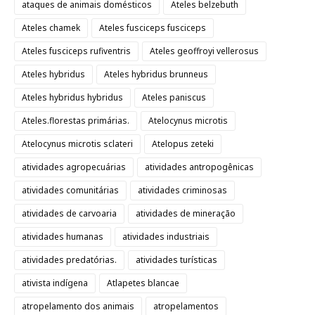
ataques de animais domésticos
Ateles belzebuth
Ateles chamek
Ateles fusciceps fusciceps
Ateles fusciceps rufiventris
Ateles geoffroyi vellerosus
Ateles hybridus
Ateles hybridus brunneus
Ateles hybridus hybridus
Ateles paniscus
Ateles.florestas primárias.
Atelocynus microtis
Atelocynus microtis sclateri
Atelopus zeteki
atividades agropecuárias
atividades antropogênicas
atividades comunitárias
atividades criminosas
atividades de carvoaria
atividades de mineração
atividades humanas
atividades industriais
atividades predatórias.
atividades turísticas
ativista indígena
Atlapetes blancae
atropelamento dos animais
atropelamentos