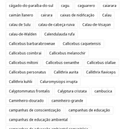
cágado-do-paraíba-do-sul
cagu.
caguarero
caiarara
caimàn llanero
cairara
caixas de nidificação
Calau
calau de Sulu
calau-de-cabeça-ruiva
Calau-de-Visayan
calau-de-Walden
Calendulauda rufa
Callicebus barbarabrownae
Callicebus caquetensis
Callicebus coimbrai
Callicebus melanochir
Callicebus miltoni
Callicebus oenanthe
Callicebus olallae
Callicebus personatus
Callithrix aurita
Callithrix flaviceps
Callithrix kuhlii
Caluromysiops irrupta
Calyptommatus frontalis
Calyptura cristata
cambucica
Caminheiro-dourado
caminheiro-grande
campanhas de conscientização
campanhas de educação
campanhas de educação ambiental