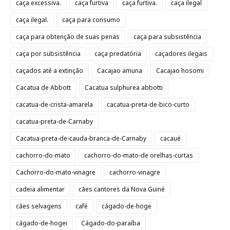
caça excessiva.
caça furtiva
caça furtiva.
caça ilegal
caça ilegal.
caça para consumo
caça para obtenção de suas penas
caça para subsistência
caça por subsistência
caça predatória
caçadores ilegais
caçados até a extinção
Cacajao amuna
Cacajao hosomi
Cacatua de Abbott
Cacatua sulphurea abbotti
cacatua-de-crista-amarela
cacatua-preta-de-bico-curto
cacatua-preta-de-Carnaby
Cacatua-preta-de-cauda-branca-de-Carnaby
cacaué
cachorro-do-mato
cachorro-do-mato-de orelhas-curtas
Cachorro-do-mato-vinagre
cachorro-vinagre
cadeia alimentar
cães cantores da Nova Guiné
cães selvagens
café
cágado-de-hoge
cágado-de-hogei
Cágado-do-paraíba