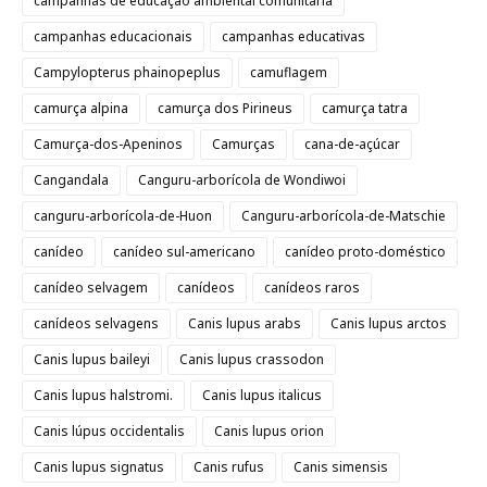
campanhas de educação ambiental comunitária
campanhas educacionais
campanhas educativas
Campylopterus phainopeplus
camuflagem
camurça alpina
camurça dos Pirineus
camurça tatra
Camurça-dos-Apeninos
Camurças
cana-de-açúcar
Cangandala
Canguru-arborícola de Wondiwoi
canguru-arborícola-de-Huon
Canguru-arborícola-de-Matschie
canídeo
canídeo sul-americano
canídeo proto-doméstico
canídeo selvagem
canídeos
canídeos raros
canídeos selvagens
Canis lupus arabs
Canis lupus arctos
Canis lupus baileyi
Canis lupus crassodon
Canis lupus halstromi.
Canis lupus italicus
Canis lúpus occidentalis
Canis lupus orion
Canis lupus signatus
Canis rufus
Canis simensis