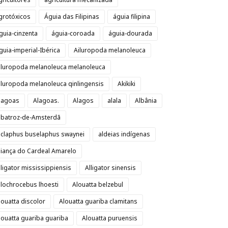
grotóxicos
Águia das Filipinas
águia filipina
guia-cinzenta
águia-coroada
águia-dourada
guia-imperial-Ibérica
Ailuropoda melanoleuca
iluropoda melanoleuca melanoleuca
iluropoda melanoleuca qinlingensis
Akikiki
lagoas
Alagoas.
Alagos
alala
Albânia
lbatroz-de-Amsterdã
lclaphus buselaphus swaynei
aldeias indígenas
liança do Cardeal Amarelo
lligator mississippiensis
Alligator sinensis
llochrocebus lhoesti
Alouatta belzebul
louatta discolor
Alouatta guariba clamitans
louatta guariba guariba
Alouatta puruensis