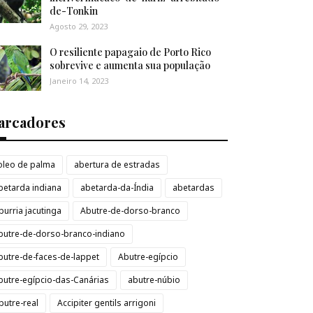
de-Tonkin
Agosto 29, 2023
O resiliente papagaio de Porto Rico
sobrevive e aumenta sua população
Janeiro 14, 2023
arcadores
loleo de palma
abertura de estradas
betarda indiana
abetarda-da-Índia
abetardas
burria jacutinga
Abutre-de-dorso-branco
butre-de-dorso-branco-indiano
butre-de-faces-de-lappet
Abutre-egípcio
butre-egípcio-das-Canárias
abutre-núbio
butre-real
Accipiter gentils arrigoni