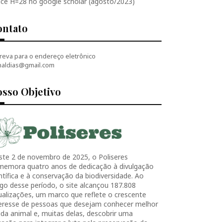
ice H=28 no google scholar (agosto/2023)
ontato
reva para o endereço eletrônico
naldias@gmail.com
sso Objetivo
ste 2 de novembro de 2025, o Poliseres
memora quatro anos de dedicação à divulgação
ntífica e à conservação da biodiversidade. Ao
go desse período, o site alcançou 187.808
ualizações, um marco que reflete o crescente
teresse de pessoas que desejam conhecer melhor
ida animal e, muitas delas, descobrir uma