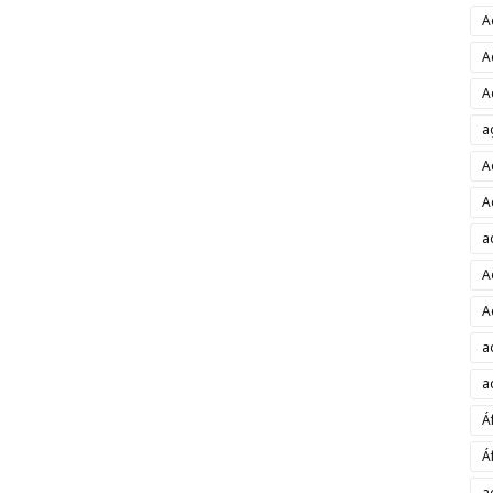
A
A
A
a
A
A
a
A
A
a
a
Á
Á
a