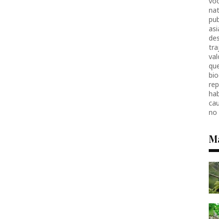
voc
nat
pub
as
des
tr
val
que
bio
re
hab
ca
no
M