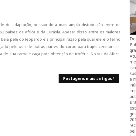
e de adaptação, possuindo a mais ampla distribuição entre os
62 países da África e da Eurásia. Apesar disso entre os maiores
Do
ela pele do leopardo é a principal razão pela qual ele é o felino
Pol
o pelo uso de outras partes do corpo para trajes cerimoniais,
gra
da de sua carne e caça para obtenção de troféus. No sul da África,
Atu
mei
liv
sus
Postagens mais antigas
e 
in
imp
pub
Bra
es
ges
20
rec
pel