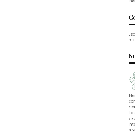
índ
C
Esc
rei
No
Ne
co
cie
lon
vis
in
a v