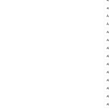
a
Á
Á
A
A
A
A
A
A
A
A
A
A