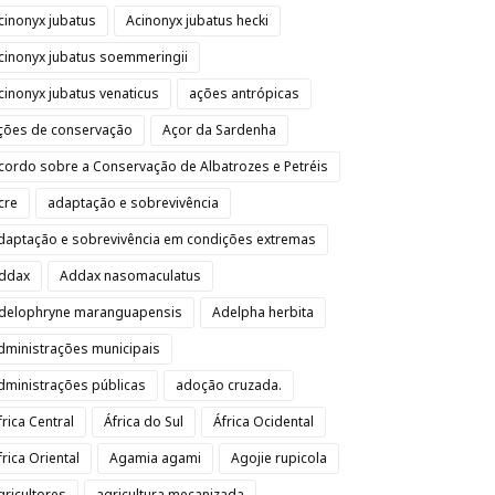
cinonyx jubatus
Acinonyx jubatus hecki
cinonyx jubatus soemmeringii
cinonyx jubatus venaticus
ações antrópicas
ções de conservação
Açor da Sardenha
cordo sobre a Conservação de Albatrozes e Petréis
cre
adaptação e sobrevivência
daptação e sobrevivência em condições extremas
ddax
Addax nasomaculatus
delophryne maranguapensis
Adelpha herbita
dministrações municipais
dministrações públicas
adoção cruzada.
frica Central
África do Sul
África Ocidental
frica Oriental
Agamia agami
Agojie rupicola
gricultores
agricultura mecanizada