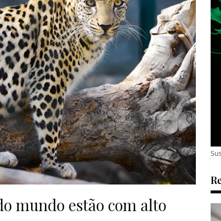
Sus
Re
do mundo estão com alto