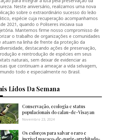
ação para integrar a luta pela preservação da
ureza. Neste aniversário, realizamos uma nova
licação sobre o extraordinário sucesso do leão
iático, espécie cuja recuperação acompanhamos
de 2021, quando o Poliseres iniciava sua
ajetória. Mantemos firme nosso compromisso de
orizar o trabalho de organizações e comunidades
 atuam na linha de frente da proteção da
diversidade, destacando ações de preservação,
produção e reintrodução de espécies em seus
itats naturais, sem deixar de evidenciar as
usas que continuam a ameaçar a vida selvagem,
 mundo todo e especialmente no Brasil.
ais Lidos Da Semana
Conservação, ecologia e status
populacionais do calau-de-Visayan
Novembro 23, 2024
Os esforços para salvar o raro e
incrível macaco-de-nariz-arrebitado-