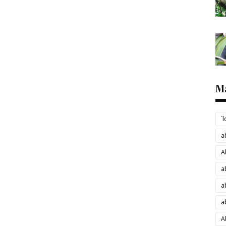
M
´
a
A
a
a
a
A