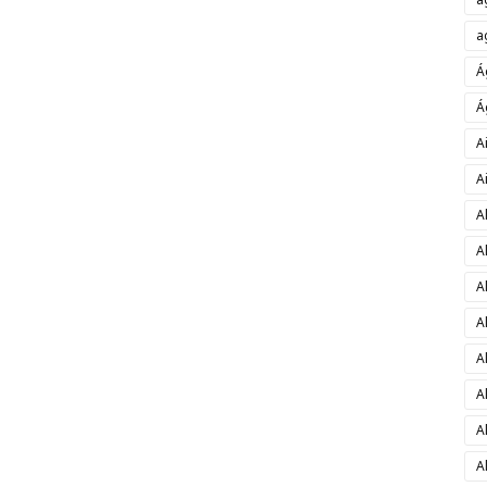
a
Á
Á
A
A
A
A
A
A
A
A
A
A