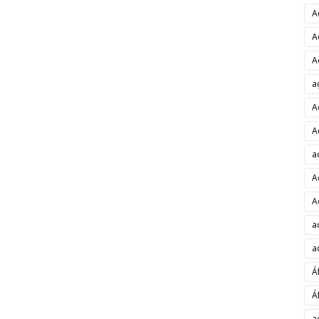
A
A
A
a
A
A
a
A
A
a
a
Á
Á
a