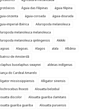
grotóxicos
Águia das Filipinas
águia filipina
guia-cinzenta
águia-coroada
águia-dourada
guia-imperial-Ibérica
Ailuropoda melanoleuca
iluropoda melanoleuca melanoleuca
iluropoda melanoleuca qinlingensis
Akikiki
lagoas
Alagoas.
Alagos
alala
Albânia
lbatroz-de-Amsterdã
lclaphus buselaphus swaynei
aldeias indígenas
liança do Cardeal Amarelo
lligator mississippiensis
Alligator sinensis
llochrocebus lhoesti
Alouatta belzebul
louatta discolor
Alouatta guariba clamitans
louatta guariba guariba
Alouatta puruensis