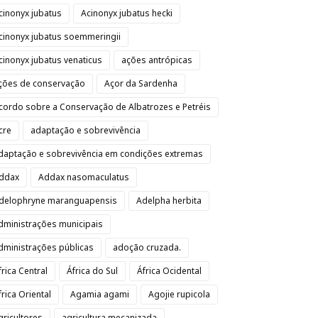
cinonyx jubatus
Acinonyx jubatus hecki
cinonyx jubatus soemmeringii
cinonyx jubatus venaticus
ações antrópicas
ções de conservação
Açor da Sardenha
cordo sobre a Conservação de Albatrozes e Petréis
cre
adaptação e sobrevivência
daptação e sobrevivência em condições extremas
ddax
Addax nasomaculatus
delophryne maranguapensis
Adelpha herbita
dministrações municipais
dministrações públicas
adoção cruzada.
frica Central
África do Sul
África Ocidental
frica Oriental
Agamia agami
Agojie rupicola
gricultores
agricultura mecanizada