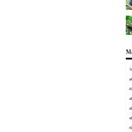
M
´
a
A
a
a
a
A