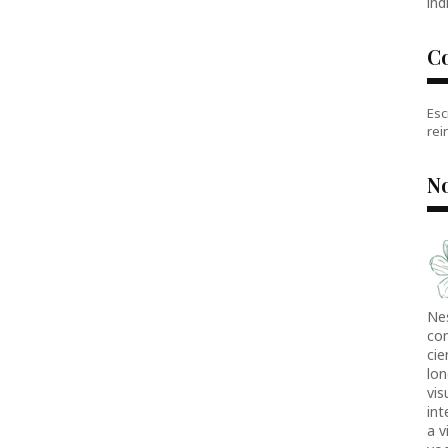
índ
C
Esc
rei
No
Ne
co
cie
lon
vis
in
a v