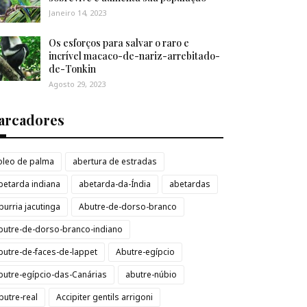
Janeiro 14, 2023
Os esforços para salvar o raro e
incrível macaco-de-nariz-arrebitado-
de-Tonkin
Agosto 29, 2023
arcadores
loleo de palma
abertura de estradas
betarda indiana
abetarda-da-Índia
abetardas
burria jacutinga
Abutre-de-dorso-branco
butre-de-dorso-branco-indiano
butre-de-faces-de-lappet
Abutre-egípcio
butre-egípcio-das-Canárias
abutre-núbio
butre-real
Accipiter gentils arrigoni