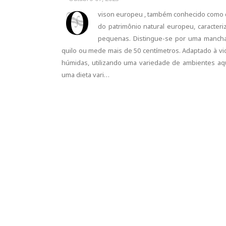
O
vison europeu , também conhecido como do
do patrimônio natural europeu, caracteri
pequenas. Distingue-se por uma mancha
quilo ou mede mais de 50 centímetros. Adaptado à v
húmidas, utilizando uma variedade de ambientes aq
uma dieta vari…