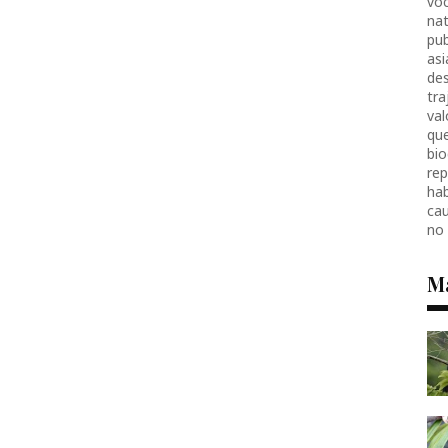
voc
nat
pub
as
des
tr
val
que
bio
re
hab
ca
no
M