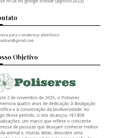
ice H=28 no google scholar (agosto/2023)
ontato
reva para o endereço eletrônico
naldias@gmail.com
sso Objetivo
ste 2 de novembro de 2025, o Poliseres
memora quatro anos de dedicação à divulgação
ntífica e à conservação da biodiversidade. Ao
go desse período, o site alcançou 187.808
ualizações, um marco que reflete o crescente
teresse de pessoas que desejam conhecer melhor
ida animal e, muitas delas, descobrir uma