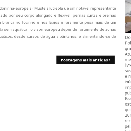
ninha-europeia ( Mustela lutreola ), é um notável representante
zado por seu corpo alongado e flexível, pernas curtas e orelhas
 branca no focinho e nos lábios e raramente pesa mais de um
ida semiaquática , o vison europeu depende fortemente de zonas
uáticos, desde cursos de água a pântanos, e alimentando-se de
Do
Pol
gra
Atu
mei
Postagens mais antigas
liv
sus
e 
in
imp
pub
Bra
es
ges
20
rec
pel