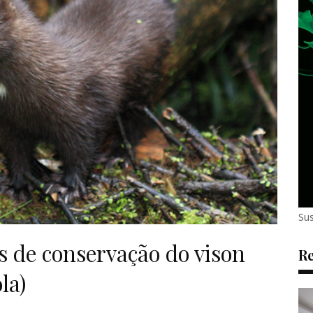
Sus
os de conservação do vison
Re
la)