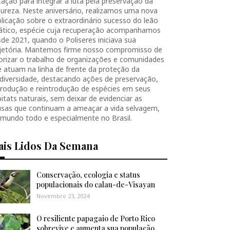
ação para integrar a luta pela preservação da
ureza. Neste aniversário, realizamos uma nova
licação sobre o extraordinário sucesso do leão
iático, espécie cuja recuperação acompanhamos
de 2021, quando o Poliseres iniciava sua
ajetória. Mantemos firme nosso compromisso de
orizar o trabalho de organizações e comunidades
 atuam na linha de frente da proteção da
diversidade, destacando ações de preservação,
produção e reintrodução de espécies em seus
itats naturais, sem deixar de evidenciar as
usas que continuam a ameaçar a vida selvagem,
 mundo todo e especialmente no Brasil.
ais Lidos Da Semana
Conservação, ecologia e status
populacionais do calau-de-Visayan
Novembro 23, 2024
O resiliente papagaio de Porto Rico
sobrevive e aumenta sua população