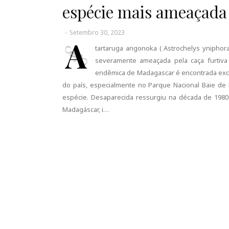
espécie mais ameaçad
-
Setembro 30, 2023
A
tartaruga angonoka ( Astrochelys yniphor
severamente ameaçada pela caça furtiva 
endêmica de Madagascar é encontrada excl
do país, especialmente no Parque Nacional Baie de 
espécie. Desaparecida ressurgiu na década de 1980
Madagáscar, i…