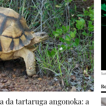
Sus
Re
ia da tartaruga angonoka: a