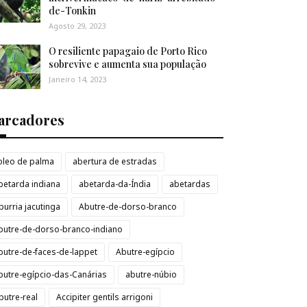
de-Tonkin
Agosto 29, 2023
O resiliente papagaio de Porto Rico
sobrevive e aumenta sua população
Janeiro 14, 2023
arcadores
loleo de palma
abertura de estradas
betarda indiana
abetarda-da-Índia
abetardas
burria jacutinga
Abutre-de-dorso-branco
butre-de-dorso-branco-indiano
butre-de-faces-de-lappet
Abutre-egípcio
butre-egípcio-das-Canárias
abutre-núbio
butre-real
Accipiter gentils arrigoni