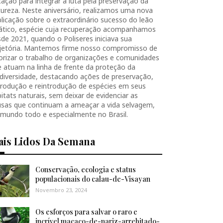
ação para integrar a luta pela preservação da
ureza. Neste aniversário, realizamos uma nova
licação sobre o extraordinário sucesso do leão
iático, espécie cuja recuperação acompanhamos
de 2021, quando o Poliseres iniciava sua
ajetória. Mantemos firme nosso compromisso de
orizar o trabalho de organizações e comunidades
 atuam na linha de frente da proteção da
diversidade, destacando ações de preservação,
produção e reintrodução de espécies em seus
itats naturais, sem deixar de evidenciar as
usas que continuam a ameaçar a vida selvagem,
 mundo todo e especialmente no Brasil.
ais Lidos Da Semana
Conservação, ecologia e status
populacionais do calau-de-Visayan
Novembro 23, 2024
Os esforços para salvar o raro e
incrível macaco-de-nariz-arrebitado-