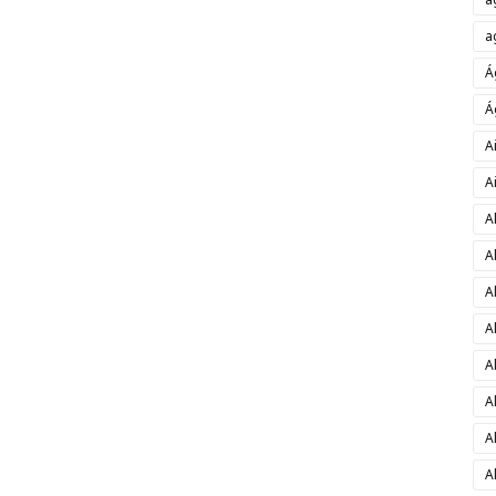
a
Á
Á
A
A
A
A
A
A
A
A
A
A