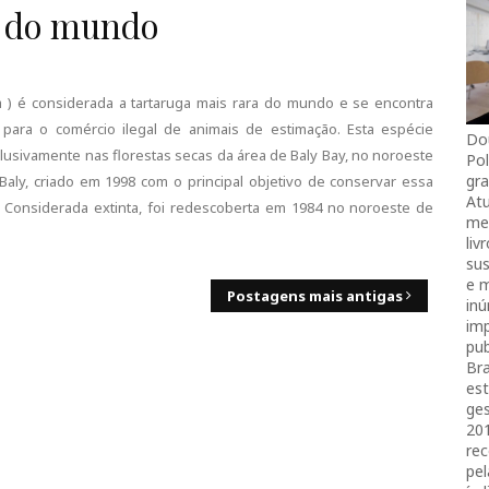
a do mundo
a ) é considerada a tartaruga mais rara do mundo e se encontra
para o comércio ilegal de animais de estimação. Esta espécie
Do
usivamente nas florestas secas da área de Baly Bay, no noroeste
Pol
gra
Baly, criado em 1998 com o principal objetivo de conservar essa
Atu
 Considerada extinta, foi redescoberta em 1984 no noroeste de
mei
liv
sus
e 
Postagens mais antigas
in
imp
pub
Bra
es
ges
20
rec
pel