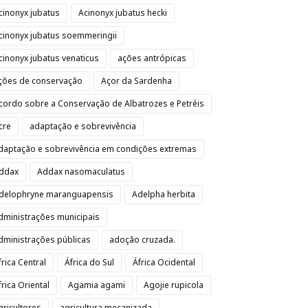
cinonyx jubatus
Acinonyx jubatus hecki
cinonyx jubatus soemmeringii
cinonyx jubatus venaticus
ações antrópicas
ções de conservação
Açor da Sardenha
cordo sobre a Conservação de Albatrozes e Petréis
cre
adaptação e sobrevivência
daptação e sobrevivência em condições extremas
ddax
Addax nasomaculatus
delophryne maranguapensis
Adelpha herbita
dministrações municipais
dministrações públicas
adoção cruzada.
frica Central
África do Sul
África Ocidental
frica Oriental
Agamia agami
Agojie rupicola
gricultores
agricultura mecanizada