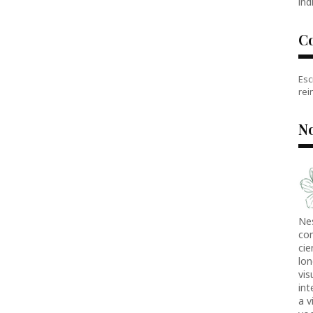
índ
C
Esc
rei
No
Ne
co
cie
lon
vis
in
a v