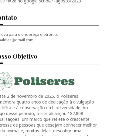
ice H=28 no google scholar (agosto/2023)
ontato
reva para o endereço eletrônico
naldias@gmail.com
sso Objetivo
ste 2 de novembro de 2025, o Poliseres
memora quatro anos de dedicação à divulgação
ntífica e à conservação da biodiversidade. Ao
go desse período, o site alcançou 187.808
ualizações, um marco que reflete o crescente
teresse de pessoas que desejam conhecer melhor
ida animal e, muitas delas, descobrir uma