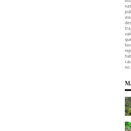
voc
nat
pub
as
des
tr
val
que
bio
re
hab
ca
no
M