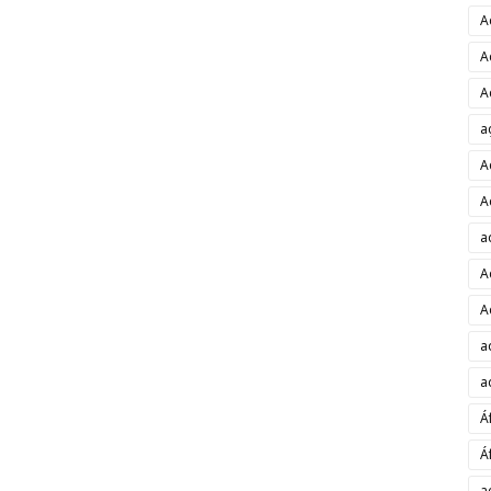
A
A
A
a
A
A
a
A
A
a
a
Á
Á
a