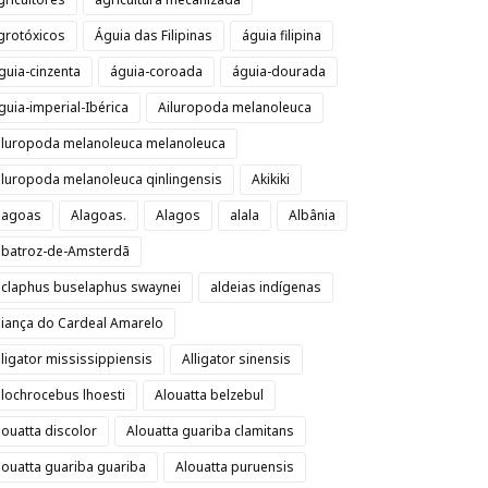
grotóxicos
Águia das Filipinas
águia filipina
guia-cinzenta
águia-coroada
águia-dourada
guia-imperial-Ibérica
Ailuropoda melanoleuca
iluropoda melanoleuca melanoleuca
iluropoda melanoleuca qinlingensis
Akikiki
lagoas
Alagoas.
Alagos
alala
Albânia
lbatroz-de-Amsterdã
lclaphus buselaphus swaynei
aldeias indígenas
liança do Cardeal Amarelo
lligator mississippiensis
Alligator sinensis
llochrocebus lhoesti
Alouatta belzebul
louatta discolor
Alouatta guariba clamitans
louatta guariba guariba
Alouatta puruensis