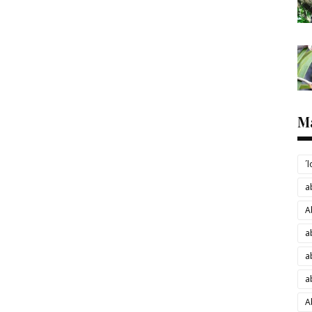
M
´
a
A
a
a
a
A