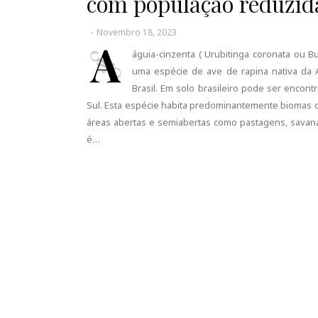
com população reduzida
-
Novembro 18, 2023
A
águia-cinzenta ( Urubitinga coronata ou 
uma espécie de ave de rapina nativa da A
Brasil. Em solo brasileiro pode ser encon
Sul. Esta espécie habita predominantemente biomas co
áreas abertas e semiabertas como pastagens, savana
é…