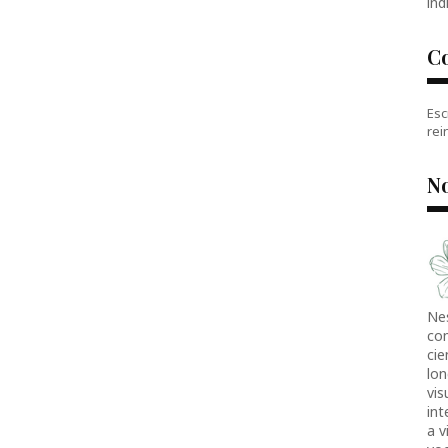
índ
C
Esc
rei
No
Ne
co
cie
lon
vis
in
a v