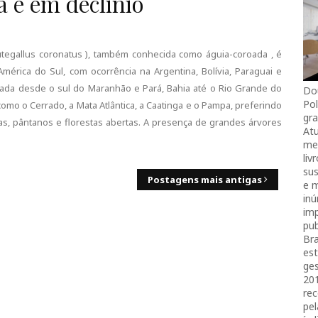
 e em declínio
Butegallus coronatus ), também conhecida como águia-coroada , é
mérica do Sul, com ocorrência na Argentina, Bolívia, Paraguai e
trada desde o sul do Maranhão e Pará, Bahia até o Rio Grande do
Do
Pol
mo o Cerrado, a Mata Atlântica, a Caatinga e o Pampa, preferindo
gra
s, pântanos e florestas abertas. A presença de grandes árvores
Atu
mei
liv
sus
Postagens mais antigas
e 
in
imp
pub
Bra
es
ges
20
rec
pel