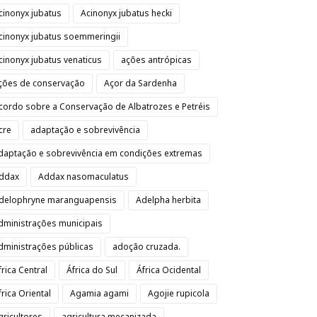
cinonyx jubatus
Acinonyx jubatus hecki
cinonyx jubatus soemmeringii
cinonyx jubatus venaticus
ações antrópicas
ções de conservação
Açor da Sardenha
cordo sobre a Conservação de Albatrozes e Petréis
cre
adaptação e sobrevivência
daptação e sobrevivência em condições extremas
ddax
Addax nasomaculatus
delophryne maranguapensis
Adelpha herbita
dministrações municipais
dministrações públicas
adoção cruzada.
frica Central
África do Sul
África Ocidental
frica Oriental
Agamia agami
Agojie rupicola
gricultores
agricultura mecanizada