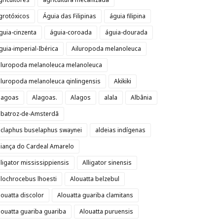
grotóxicos
Águia das Filipinas
águia filipina
guia-cinzenta
águia-coroada
águia-dourada
guia-imperial-Ibérica
Ailuropoda melanoleuca
iluropoda melanoleuca melanoleuca
iluropoda melanoleuca qinlingensis
Akikiki
lagoas
Alagoas.
Alagos
alala
Albânia
lbatroz-de-Amsterdã
lclaphus buselaphus swaynei
aldeias indígenas
liança do Cardeal Amarelo
lligator mississippiensis
Alligator sinensis
llochrocebus lhoesti
Alouatta belzebul
louatta discolor
Alouatta guariba clamitans
louatta guariba guariba
Alouatta puruensis