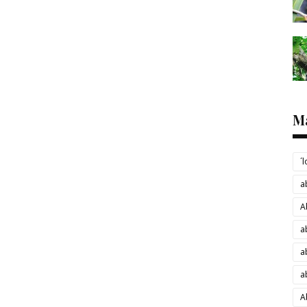
M
´
a
A
a
a
a
A