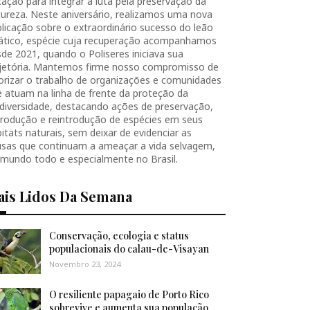
ação para integrar a luta pela preservação da
ureza. Neste aniversário, realizamos uma nova
licação sobre o extraordinário sucesso do leão
iático, espécie cuja recuperação acompanhamos
de 2021, quando o Poliseres iniciava sua
ajetória. Mantemos firme nosso compromisso de
orizar o trabalho de organizações e comunidades
 atuam na linha de frente da proteção da
diversidade, destacando ações de preservação,
produção e reintrodução de espécies em seus
itats naturais, sem deixar de evidenciar as
usas que continuam a ameaçar a vida selvagem,
 mundo todo e especialmente no Brasil.
ais Lidos Da Semana
Conservação, ecologia e status
populacionais do calau-de-Visayan
Novembro 23, 2024
O resiliente papagaio de Porto Rico
sobrevive e aumenta sua população