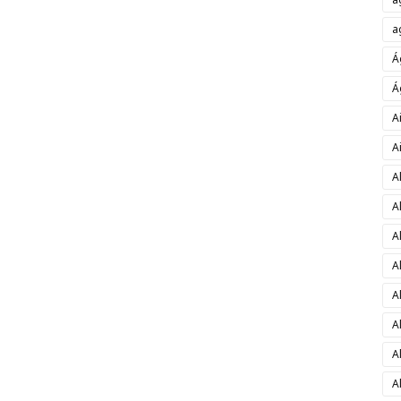
a
Á
Á
A
A
A
A
A
A
A
A
A
A