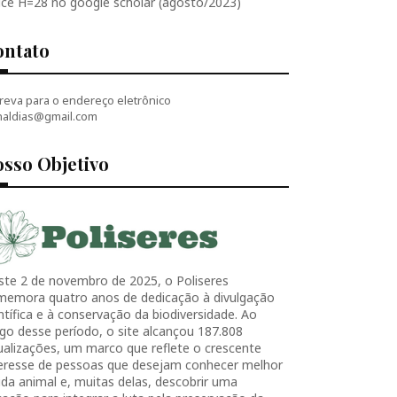
ice H=28 no google scholar (agosto/2023)
ontato
reva para o endereço eletrônico
naldias@gmail.com
sso Objetivo
ste 2 de novembro de 2025, o Poliseres
memora quatro anos de dedicação à divulgação
ntífica e à conservação da biodiversidade. Ao
go desse período, o site alcançou 187.808
ualizações, um marco que reflete o crescente
teresse de pessoas que desejam conhecer melhor
ida animal e, muitas delas, descobrir uma