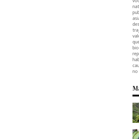
voc
nat
pub
as
des
tr
val
que
bio
re
hab
ca
no
M