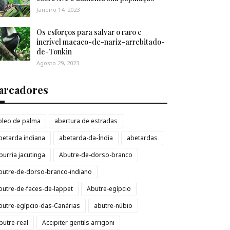
Janeiro 14, 2023
Os esforços para salvar o raro e
incrível macaco-de-nariz-arrebitado-
de-Tonkin
Agosto 29, 2023
arcadores
loleo de palma
abertura de estradas
betarda indiana
abetarda-da-Índia
abetardas
burria jacutinga
Abutre-de-dorso-branco
butre-de-dorso-branco-indiano
butre-de-faces-de-lappet
Abutre-egípcio
butre-egípcio-das-Canárias
abutre-núbio
butre-real
Accipiter gentils arrigoni