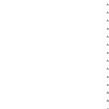
A
A
A
a
A
A
a
A
A
a
a
Á
Á
a