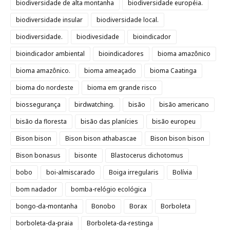
biodiversidade de alta montanha
biodiversidade européia.
biodiversidade insular
biodiversidade local.
biodiversidade.
biodivesidade
bioindicador
bioindicador ambiental
bioindicadores
bioma amazônico
bioma amazônico.
bioma ameaçado
bioma Caatinga
bioma do nordeste
bioma em grande risco
biossegurança
birdwatching.
bisão
bisão americano
bisão da floresta
bisão das planícies
bisão europeu
Bison bison
Bison bison athabascae
Bison bison bison
Bison bonasus
bisonte
Blastocerus dichotomus
bobo
boi-almiscarado
Boiga irregularis
Bolívia
bom nadador
bomba-relógio ecológica
bongo-da-montanha
Bonobo
Borax
Borboleta
borboleta-da-praia
Borboleta-da-restinga