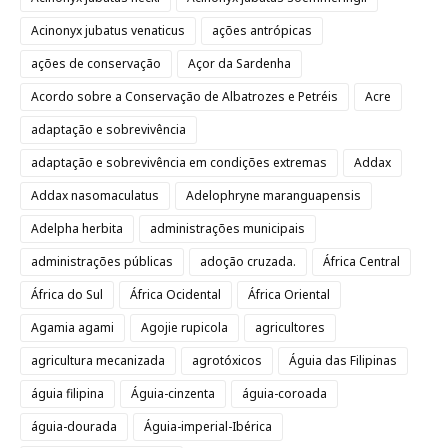
Acinonyx jubatus venaticus
ações antrópicas
ações de conservação
Açor da Sardenha
Acordo sobre a Conservação de Albatrozes e Petréis
Acre
adaptação e sobrevivência
adaptação e sobrevivência em condições extremas
Addax
Addax nasomaculatus
Adelophryne maranguapensis
Adelpha herbita
administrações municipais
administrações públicas
adoção cruzada.
África Central
África do Sul
África Ocidental
África Oriental
Agamia agami
Agojie rupicola
agricultores
agricultura mecanizada
agrotóxicos
Águia das Filipinas
águia filipina
Águia-cinzenta
águia-coroada
águia-dourada
Águia-imperial-Ibérica