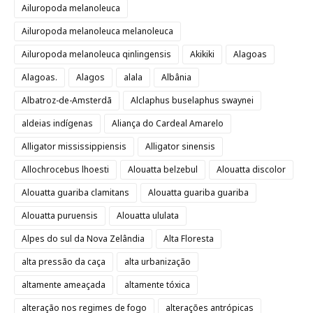
Ailuropoda melanoleuca
Ailuropoda melanoleuca melanoleuca
Ailuropoda melanoleuca qinlingensis
Akikiki
Alagoas
Alagoas.
Alagos
alala
Albânia
Albatroz-de-Amsterdã
Alclaphus buselaphus swaynei
aldeias indígenas
Aliança do Cardeal Amarelo
Alligator mississippiensis
Alligator sinensis
Allochrocebus lhoesti
Alouatta belzebul
Alouatta discolor
Alouatta guariba clamitans
Alouatta guariba guariba
Alouatta puruensis
Alouatta ululata
Alpes do sul da Nova Zelândia
Alta Floresta
alta pressão da caça
alta urbanização
altamente ameaçada
altamente tóxica
alteração nos regimes de fogo
alterações antrópicas