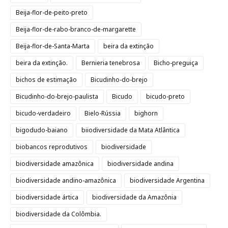
Beija-flor-de-peito-preto
Beija-flor-de-rabo-branco-de-margarette
Beija-flor-de-Santa-Marta
beira da extinção
beira da extinção.
Bernieria tenebrosa
Bicho-preguiça
bichos de estimação
Bicudinho-do-brejo
Bicudinho-do-brejo-paulista
Bicudo
bicudo-preto
bicudo-verdadeiro
Bielo-Rússia
bighorn
bigodudo-baiano
biiodiversidade da Mata Atlântica
biobancos reprodutivos
biodiversidade
biodiversidade amazônica
biodiversidade andina
biodiversidade andino-amazônica
biodiversidade Argentina
biodiversidade ártica
biodiversidade da Amazônia
biodiversidade da Colômbia.