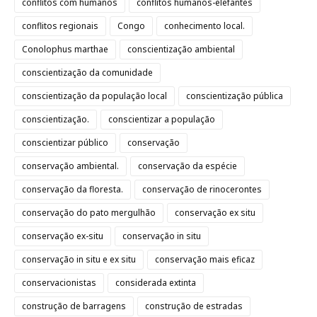
conflitos com humanos
conflitos humanos-elefantes
conflitos regionais
Congo
conhecimento local.
Conolophus marthae
conscientização ambiental
conscientização da comunidade
conscientização da população local
conscientização pública
conscientização.
conscientizar a população
conscientizar público
conservação
conservação ambiental.
conservação da espécie
conservação da floresta.
conservação de rinocerontes
conservação do pato mergulhão
conservação ex situ
conservação ex-situ
conservação in situ
conservação in situ e ex situ
conservação mais eficaz
conservacionistas
considerada extinta
construção de barragens
construção de estradas