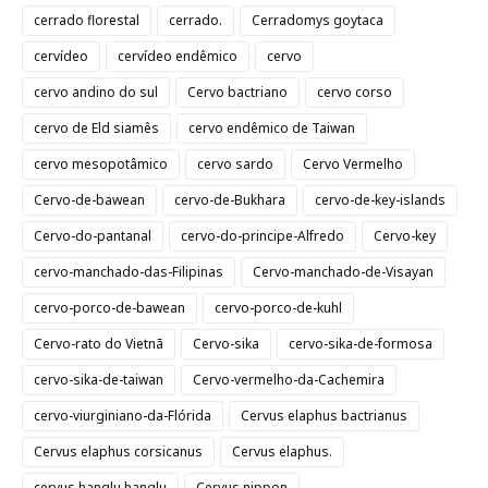
cerrado florestal
cerrado.
Cerradomys goytaca
cervídeo
cervídeo endêmico
cervo
cervo andino do sul
Cervo bactriano
cervo corso
cervo de Eld siamês
cervo endêmico de Taiwan
cervo mesopotâmico
cervo sardo
Cervo Vermelho
Cervo-de-bawean
cervo-de-Bukhara
cervo-de-key-islands
Cervo-do-pantanal
cervo-do-principe-Alfredo
Cervo-key
cervo-manchado-das-Filipinas
Cervo-manchado-de-Visayan
cervo-porco-de-bawean
cervo-porco-de-kuhl
Cervo-rato do Vietnã
Cervo-sika
cervo-sika-de-formosa
cervo-sika-de-taiwan
Cervo-vermelho-da-Cachemira
cervo-viurginiano-da-Flórida
Cervus elaphus bactrianus
Cervus elaphus corsicanus
Cervus elaphus.
cervus hanglu hanglu
Cervus nippon