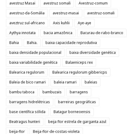
avestruz Masai
avestruz somali
Avestruz-comum
avestruz-da-Somália
avestruz-masai
avestruz-somali
aveztruz sul-africano
Axis kuhlii
Aye-aye
Aythya innotata
bacia amazônica
Bacurau-de-rabo-branco
Bahia
Bahia.
baixa capacidade reprodutiva
baixa densidade populacional
baixa diversidade genética
baixa variabilidade genética
Balaeniceps rex
Balearica regulorum
Balearica regulorum gibbericps
Baleia de bico ramari
baleia ramari
baleias
bambu taboca
bambuzais
barragens
barragens hidrelétricas
barreiras geográficas
base científica sólida
Batagur borneoensis
Beatragus hunteri
beija flor estrela de garganta azul
beija-flor
Beija-flor-de-costas-violeta