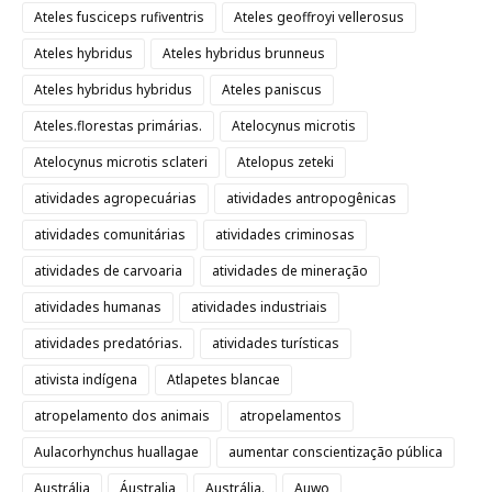
Ateles fusciceps rufiventris
Ateles geoffroyi vellerosus
Ateles hybridus
Ateles hybridus brunneus
Ateles hybridus hybridus
Ateles paniscus
Ateles.florestas primárias.
Atelocynus microtis
Atelocynus microtis sclateri
Atelopus zeteki
atividades agropecuárias
atividades antropogênicas
atividades comunitárias
atividades criminosas
atividades de carvoaria
atividades de mineração
atividades humanas
atividades industriais
atividades predatórias.
atividades turísticas
ativista indígena
Atlapetes blancae
atropelamento dos animais
atropelamentos
Aulacorhynchus huallagae
aumentar conscientização pública
Austrália
Áustralia
Austrália.
Auwo