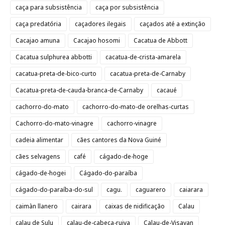
caça para subsistência
caça por subsistência
caça predatória
caçadores ilegais
caçados até a extinção
Cacajao amuna
Cacajao hosomi
Cacatua de Abbott
Cacatua sulphurea abbotti
cacatua-de-crista-amarela
cacatua-preta-de-bico-curto
cacatua-preta-de-Carnaby
Cacatua-preta-de-cauda-branca-de-Carnaby
cacaué
cachorro-do-mato
cachorro-do-mato-de orelhas-curtas
Cachorro-do-mato-vinagre
cachorro-vinagre
cadeia alimentar
cães cantores da Nova Guiné
cães selvagens
café
cágado-de-hoge
cágado-de-hogei
Cágado-do-paraíba
cágado-do-paraíba-do-sul
cagu.
caguarero
caiarara
caimàn llanero
cairara
caixas de nidificação
Calau
calau de Sulu
calau-de-cabeça-ruiva
Calau-de-Visayan