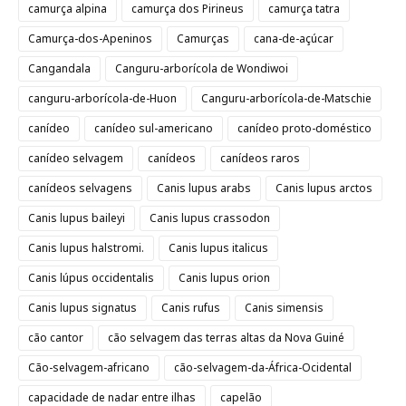
camurça alpina
camurça dos Pirineus
camurça tatra
Camurça-dos-Apeninos
Camurças
cana-de-açúcar
Cangandala
Canguru-arborícola de Wondiwoi
canguru-arborícola-de-Huon
Canguru-arborícola-de-Matschie
canídeo
canídeo sul-americano
canídeo proto-doméstico
canídeo selvagem
canídeos
canídeos raros
canídeos selvagens
Canis lupus arabs
Canis lupus arctos
Canis lupus baileyi
Canis lupus crassodon
Canis lupus halstromi.
Canis lupus italicus
Canis lúpus occidentalis
Canis lupus orion
Canis lupus signatus
Canis rufus
Canis simensis
cão cantor
cão selvagem das terras altas da Nova Guiné
Cão-selvagem-africano
cão-selvagem-da-África-Ocidental
capacidade de nadar entre ilhas
capelão