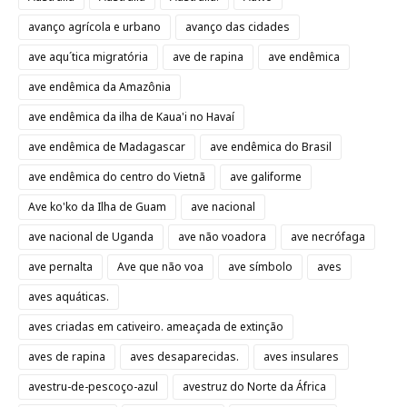
avanço agrícola e urbano
avanço das cidades
ave aqu´tica migratória
ave de rapina
ave endêmica
ave endêmica da Amazônia
ave endêmica da ilha de Kaua'i no Havaí
ave endêmica de Madagascar
ave endêmica do Brasil
ave endêmica do centro do Vietnã
ave galiforme
Ave ko'ko da Ilha de Guam
ave nacional
ave nacional de Uganda
ave não voadora
ave necrófaga
ave pernalta
Ave que não voa
ave símbolo
aves
aves aquáticas.
aves criadas em cativeiro. ameaçada de extinção
aves de rapina
aves desaparecidas.
aves insulares
avestru-de-pescoço-azul
avestruz do Norte da África