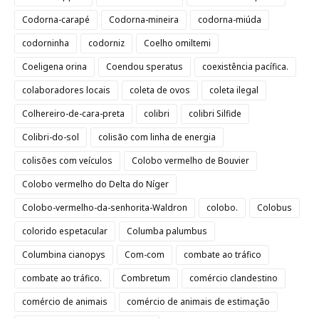
Codorna-carapé
Codorna-mineira
codorna-miúda
codorninha
codorniz
Coelho omiltemi
Coeligena orina
Coendou speratus
coexistência pacífica.
colaboradores locais
coleta de ovos
coleta ilegal
Colhereiro-de-cara-preta
colibri
colibri Silfide
Colibri-do-sol
colisão com linha de energia
colisões com veículos
Colobo vermelho de Bouvier
Colobo vermelho do Delta do Níger
Colobo-vermelho-da-senhorita-Waldron
colobo.
Colobus
colorido espetacular
Columba palumbus
Columbina cianopys
Com-com
combate ao tráfico
combate ao tráfico.
Combretum
comércio clandestino
comércio de animais
comércio de animais de estimação