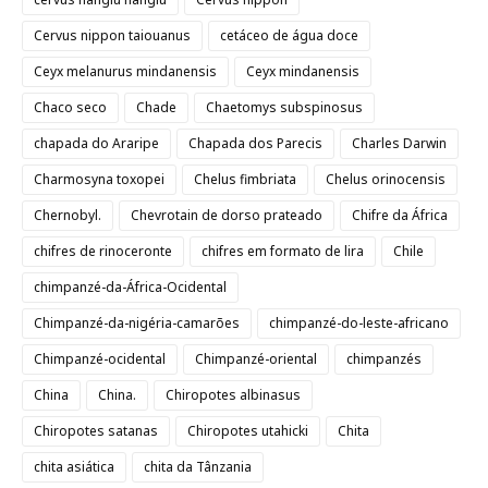
Cervus nippon taiouanus
cetáceo de água doce
Ceyx melanurus mindanensis
Ceyx mindanensis
Chaco seco
Chade
Chaetomys subspinosus
chapada do Araripe
Chapada dos Parecis
Charles Darwin
Charmosyna toxopei
Chelus fimbriata
Chelus orinocensis
Chernobyl.
Chevrotain de dorso prateado
Chifre da África
chifres de rinoceronte
chifres em formato de lira
Chile
chimpanzé-da-África-Ocidental
Chimpanzé-da-nigéria-camarões
chimpanzé-do-leste-africano
Chimpanzé-ocidental
Chimpanzé-oriental
chimpanzés
China
China.
Chiropotes albinasus
Chiropotes satanas
Chiropotes utahicki
Chita
chita asiática
chita da Tânzania