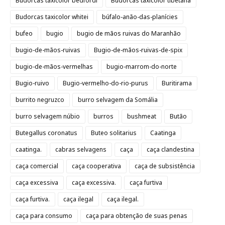
Budorcas taxicolor bedfordi
Budorcas taxicolor tibetana
Budorcas taxicolor whitei
búfalo-anão-das-planícies
bufeo
bugio
bugio de mãos ruivas do Maranhão
bugio-de-mãos-ruivas
Bugio-de-mãos-ruivas-de-spix
bugio-de-mãos-vermelhas
bugio-marrom-do-norte
Bugio-ruivo
Bugio-vermelho-do-rio-purus
Buritirama
burrito negruzco
burro selvagem da Somália
burro selvagem núbio
burros
bushmeat
Butão
Butegallus coronatus
Buteo solitarius
Caatinga
caatinga.
cabras selvagens
caça
caça clandestina
caça comercial
caça cooperativa
caça de subsistência
caça excessiva
caça excessiva.
caça furtiva
caça furtiva.
caça ilegal
caça ilegal.
caça para consumo
caça para obtenção de suas penas