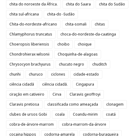
chita do noroeste da África.
chita do Saara
chita do Sudão
chita sul-africana
chita-do -Sudão
Chita-do-nordeste-africano
chita-somali
chitas
Chlamyphorus truncatus
choca-do-nordeste-da-caatinga
Choeropsis liberiensis
choibo
choique
Chondrohierax wilsonii
Choquinha-de-alagoas
Chrysocyon brachyurus
chucuto negro
chuditch
chunhi
churuco
ciclones
cidade-estado
ciência cidadã
ciência cidadã.
Cingapura
ciração em cativeiro
Cirva
Claravis geoffroyi
Claravis pretiosa
classificada como ameaçada
clonagem
clubes de ursos Gobi
coala
Coandu-mirim
coatá
cobra-de-árvore-marrom
cobra-marrom-da-árvore
cocaina hippos
codorna-amarela
codorna-buraqueira