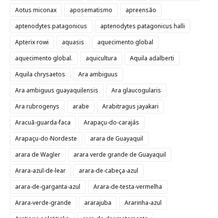
Aotus miconax
aposematismo
apreensão
aptenodytes patagonicus
aptenodytes patagonicus halli
Apterix rowi
aquasis
aquecimento global
aquecimento global.
aquicultura
Aquila adalberti
Aquila chrysaetos
Ara ambiguus
Ara ambiguus guayaquilensis
Ara glaucogularis
Ara rubrogenys
arabe
Arabitragus jayakari
Aracuã-guarda-faca
Arapaçu-do-carajás
Arapaçu-do-Nordeste
arara de Guayaquil
arara de Wagler
arara verde grande de Guayaquil
Arara-azul-de-lear
arara-de-cabeça-azul
arara-de-garganta-azul
Arara-de-testa-vermelha
Arara-verde-grande
ararajuba
Ararinha-azul