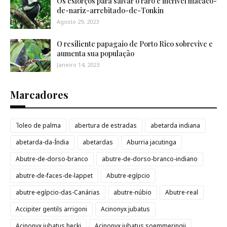
Os esforços para salvar o raro e incrível macaco-
de-nariz-arrebitado-de-Tonkin
Agosto 29, 2023
O resiliente papagaio de Porto Rico sobrevive e
aumenta sua população
Janeiro 14, 2023
Marcadores
´loleo de palma
abertura de estradas
abetarda indiana
abetarda-da-Índia
abetardas
Aburria jacutinga
Abutre-de-dorso-branco
abutre-de-dorso-branco-indiano
abutre-de-faces-de-lappet
Abutre-egípcio
abutre-egípcio-das-Canárias
abutre-núbio
Abutre-real
Accipiter gentils arrigoni
Acinonyx jubatus
Acinonyx jubatus hecki
Acinonyx jubatus soemmeringii