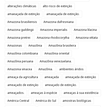
alterações climáticas
alto risco de extinção
amaeaçada de extinção
amaeaçada de extinção.
Amazona brasiliensis
Amazona dufresniana
Amazona guildingii
Amazona imperialis
Amazona lilacina
Amazona pretrei
Amazona rhodocorytha
Amazona vittata
Amazonas
Amazônia
Amazônia brasileira
Amazônia colombiana
Amazônia oriental
Amazônia peruana
Amazônia venezuelana.
Amazonia vinacea
Amazônia.
ambientes áridos
ameaça da agricultura
ameaçada
ameaçada de extinção
ameaçado de extinção
ameaçado de extinção.
ameaçados.
ameaças à espécie
ameaças à sua existência
América Central
América do Sul
amostras biológicas