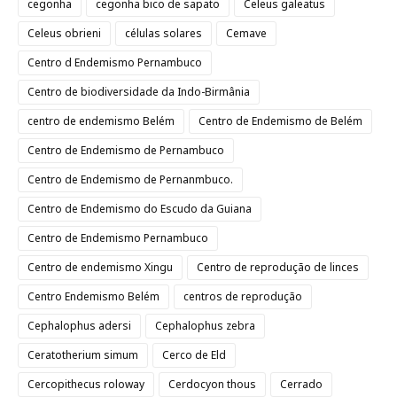
cegonha
cegonha bico de sapato
Celeus galeatus
Celeus obrieni
células solares
Cemave
Centro d Endemismo Pernambuco
Centro de biodiversidade da Indo-Birmânia
centro de endemismo Belém
Centro de Endemismo de Belém
Centro de Endemismo de Pernambuco
Centro de Endemismo de Pernanmbuco.
Centro de Endemismo do Escudo da Guiana
Centro de Endemismo Pernambuco
Centro de endemismo Xingu
Centro de reprodução de linces
Centro Endemismo Belém
centros de reprodução
Cephalophus adersi
Cephalophus zebra
Ceratotherium simum
Cerco de Eld
Cercopithecus roloway
Cerdocyon thous
Cerrado