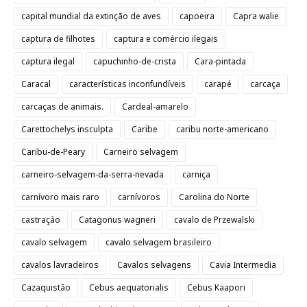
capital mundial da extinção de aves
capoeira
Capra walie
captura de filhotes
captura e comércio ilegais
captura ilegal
capuchinho-de-crista
Cara-pintada
Caracal
características inconfundíveis
carapé
carcaça
carcaças de animais.
Cardeal-amarelo
Carettochelys insculpta
Caribe
caribu norte-americano
Caribu-de-Peary
Carneiro selvagem
carneiro-selvagem-da-serra-nevada
carniça
carnívoro mais raro
carnívoros
Carolina do Norte
castração
Catagonus wagneri
cavalo de Przewalski
cavalo selvagem
cavalo selvagem brasileiro
cavalos lavradeiros
Cavalos selvagens
Cavia Intermedia
Cazaquistão
Cebus aequatorialis
Cebus Kaapori