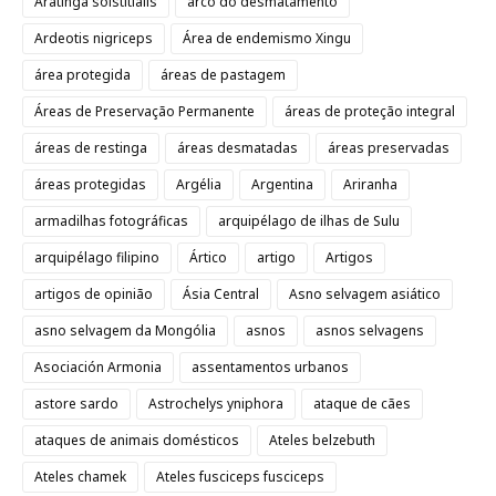
Aratinga solstitialis
arco do desmatamento
Ardeotis nigriceps
Área de endemismo Xingu
área protegida
áreas de pastagem
Áreas de Preservação Permanente
áreas de proteção integral
áreas de restinga
áreas desmatadas
áreas preservadas
áreas protegidas
Argélia
Argentina
Ariranha
armadilhas fotográficas
arquipélago de ilhas de Sulu
arquipélago filipino
Ártico
artigo
Artigos
artigos de opinião
Ásia Central
Asno selvagem asiático
asno selvagem da Mongólia
asnos
asnos selvagens
Asociación Armonia
assentamentos urbanos
astore sardo
Astrochelys yniphora
ataque de cães
ataques de animais domésticos
Ateles belzebuth
Ateles chamek
Ateles fusciceps fusciceps