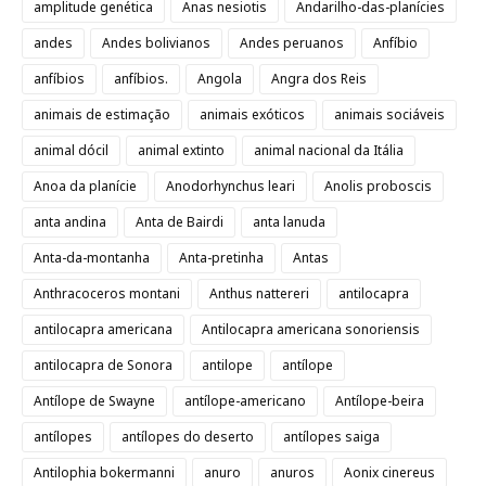
amplitude genética
Anas nesiotis
Andarilho-das-planícies
andes
Andes bolivianos
Andes peruanos
Anfíbio
anfíbios
anfíbios.
Angola
Angra dos Reis
animais de estimação
animais exóticos
animais sociáveis
animal dócil
animal extinto
animal nacional da Itália
Anoa da planície
Anodorhynchus leari
Anolis proboscis
anta andina
Anta de Bairdi
anta lanuda
Anta-da-montanha
Anta-pretinha
Antas
Anthracoceros montani
Anthus nattereri
antilocapra
antilocapra americana
Antilocapra americana sonoriensis
antilocapra de Sonora
antilope
antílope
Antílope de Swayne
antílope-americano
Antílope-beira
antílopes
antílopes do deserto
antílopes saiga
Antilophia bokermanni
anuro
anuros
Aonix cinereus