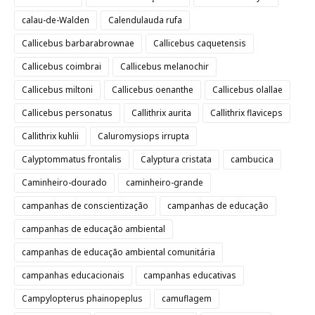
calau-de-Walden
Calendulauda rufa
Callicebus barbarabrownae
Callicebus caquetensis
Callicebus coimbrai
Callicebus melanochir
Callicebus miltoni
Callicebus oenanthe
Callicebus olallae
Callicebus personatus
Callithrix aurita
Callithrix flaviceps
Callithrix kuhlii
Caluromysiops irrupta
Calyptommatus frontalis
Calyptura cristata
cambucica
Caminheiro-dourado
caminheiro-grande
campanhas de conscientização
campanhas de educação
campanhas de educação ambiental
campanhas de educação ambiental comunitária
campanhas educacionais
campanhas educativas
Campylopterus phainopeplus
camuflagem