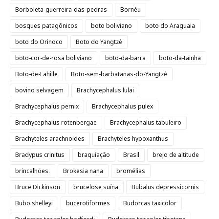
Borboleta-guerreira-das-pedras
Bornéu
bosques patagônicos
boto boliviano
boto do Araguaia
boto do Orinoco
Boto do Yangtzé
boto-cor-de-rosa boliviano
boto-da-barra
boto-da-tainha
Boto-de-Lahille
Boto-sem-barbatanas-do-Yangtzé
bovino selvagem
Brachycephalus lulai
Brachycephalus pernix
Brachycephalus pulex
Brachycephalus rotenbergae
Brachycephalus tabuleiro
Brachyteles arachnoides
Brachyteles hypoxanthus
Bradypus crinitus
braquiação
Brasil
brejo de altitude
brincalhões.
Brokesia nana
bromélias
Bruce Dickinson
brucelose suína
Bubalus depressicornis
Bubo shelleyi
bucerotiformes
Budorcas taxicolor