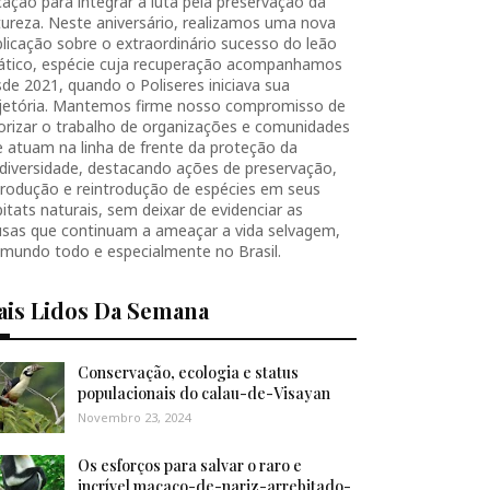
ação para integrar a luta pela preservação da
ureza. Neste aniversário, realizamos uma nova
licação sobre o extraordinário sucesso do leão
iático, espécie cuja recuperação acompanhamos
de 2021, quando o Poliseres iniciava sua
ajetória. Mantemos firme nosso compromisso de
orizar o trabalho de organizações e comunidades
 atuam na linha de frente da proteção da
diversidade, destacando ações de preservação,
produção e reintrodução de espécies em seus
itats naturais, sem deixar de evidenciar as
usas que continuam a ameaçar a vida selvagem,
 mundo todo e especialmente no Brasil.
ais Lidos Da Semana
Conservação, ecologia e status
populacionais do calau-de-Visayan
Novembro 23, 2024
Os esforços para salvar o raro e
incrível macaco-de-nariz-arrebitado-