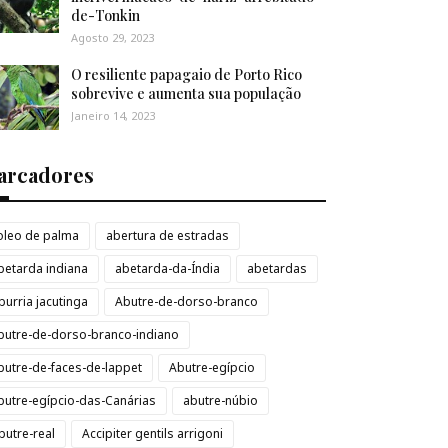
de-Tonkin
Agosto 29, 2023
O resiliente papagaio de Porto Rico
sobrevive e aumenta sua população
Janeiro 14, 2023
arcadores
loleo de palma
abertura de estradas
betarda indiana
abetarda-da-Índia
abetardas
burria jacutinga
Abutre-de-dorso-branco
butre-de-dorso-branco-indiano
butre-de-faces-de-lappet
Abutre-egípcio
butre-egípcio-das-Canárias
abutre-núbio
butre-real
Accipiter gentils arrigoni