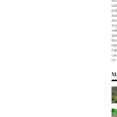
voc
nat
pub
as
des
tr
val
que
bio
re
hab
ca
no
M