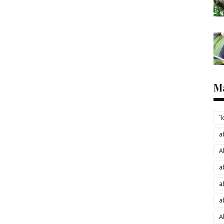
M
´
a
A
a
a
a
A