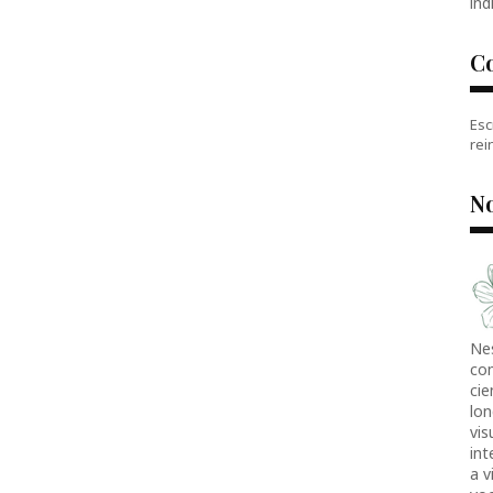
índ
C
Esc
rei
No
Ne
co
cie
lon
vis
in
a v