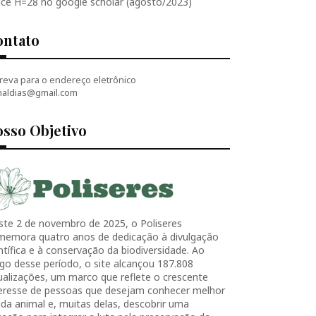
ice H=28 no google scholar (agosto/2023)
ontato
reva para o endereço eletrônico
naldias@gmail.com
sso Objetivo
ste 2 de novembro de 2025, o Poliseres
memora quatro anos de dedicação à divulgação
ntífica e à conservação da biodiversidade. Ao
go desse período, o site alcançou 187.808
ualizações, um marco que reflete o crescente
teresse de pessoas que desejam conhecer melhor
ida animal e, muitas delas, descobrir uma