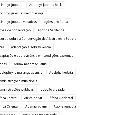
cinonyx jubatus
Acinonyx jubatus hecki
cinonyx jubatus soemmeringii
cinonyx jubatus venaticus
ações antrópicas
ções de conservação
Açor da Sardenha
cordo sobre a Conservação de Albatrozes e Petréis
cre
adaptação e sobrevivência
daptação e sobrevivência em condições extremas
ddax
Addax nasomaculatus
delophryne maranguapensis
Adelpha herbita
dministrações municipais
dministrações públicas
adoção cruzada.
frica Central
África do Sul
África Ocidental
frica Oriental
Agamia agami
Agojie rupicola
gricultores
agricultura mecanizada