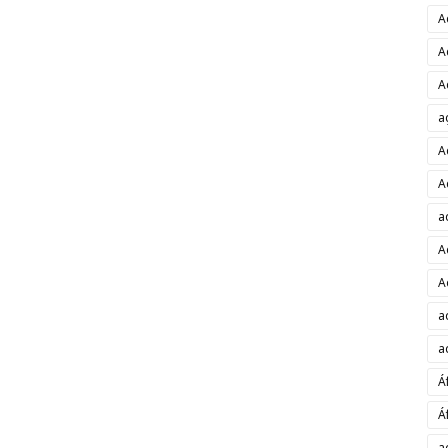
A
A
A
a
A
A
a
A
A
a
a
Á
Á
a