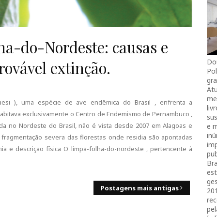
lha-do-Nordeste: causas e
Do
rovável extinção.
Pol
gra
Atu
mei
vaesi ), uma espécie de ave endêmica do Brasil , enfrenta a
liv
e habitava exclusivamente o Centro de Endemismo de Pernambuco ,
sus
ada no Nordeste do Brasil, não é vista desde 2007 em Alagoas e
e 
in
fragmentação severa das florestas onde residia são apontadas
imp
ia e descrição física O limpa-folha-do-nordeste , pertencente à
pub
Bra
es
ges
Postagens mais antigas
20
rec
pel