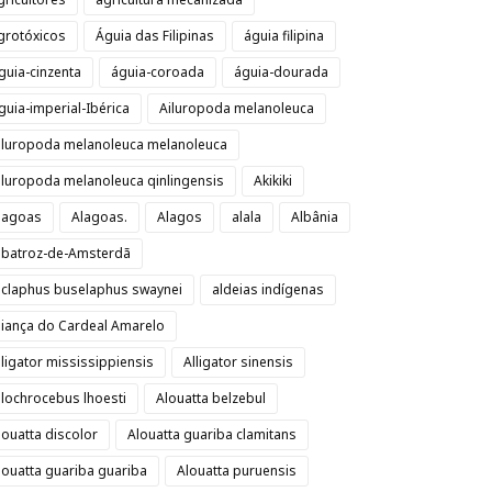
grotóxicos
Águia das Filipinas
águia filipina
guia-cinzenta
águia-coroada
águia-dourada
guia-imperial-Ibérica
Ailuropoda melanoleuca
iluropoda melanoleuca melanoleuca
iluropoda melanoleuca qinlingensis
Akikiki
lagoas
Alagoas.
Alagos
alala
Albânia
lbatroz-de-Amsterdã
lclaphus buselaphus swaynei
aldeias indígenas
liança do Cardeal Amarelo
lligator mississippiensis
Alligator sinensis
llochrocebus lhoesti
Alouatta belzebul
louatta discolor
Alouatta guariba clamitans
louatta guariba guariba
Alouatta puruensis