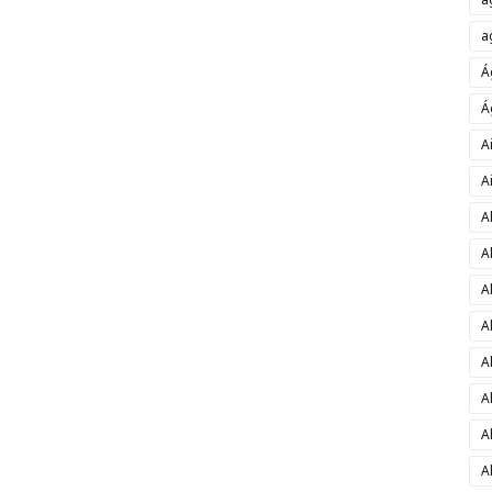
a
Á
Á
A
A
A
A
A
A
A
A
A
A