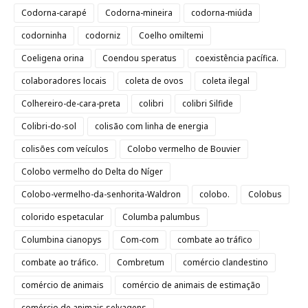
Codorna-carapé
Codorna-mineira
codorna-miúda
codorninha
codorniz
Coelho omiltemi
Coeligena orina
Coendou speratus
coexistência pacífica.
colaboradores locais
coleta de ovos
coleta ilegal
Colhereiro-de-cara-preta
colibri
colibri Silfide
Colibri-do-sol
colisão com linha de energia
colisões com veículos
Colobo vermelho de Bouvier
Colobo vermelho do Delta do Níger
Colobo-vermelho-da-senhorita-Waldron
colobo.
Colobus
colorido espetacular
Columba palumbus
Columbina cianopys
Com-com
combate ao tráfico
combate ao tráfico.
Combretum
comércio clandestino
comércio de animais
comércio de animais de estimação
comércio de animais selvagens