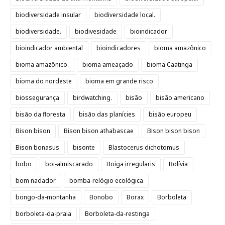
biodiversidade insular
biodiversidade local.
biodiversidade.
biodivesidade
bioindicador
bioindicador ambiental
bioindicadores
bioma amazônico
bioma amazônico.
bioma ameaçado
bioma Caatinga
bioma do nordeste
bioma em grande risco
biossegurança
birdwatching.
bisão
bisão americano
bisão da floresta
bisão das planícies
bisão europeu
Bison bison
Bison bison athabascae
Bison bison bison
Bison bonasus
bisonte
Blastocerus dichotomus
bobo
boi-almiscarado
Boiga irregularis
Bolívia
bom nadador
bomba-relógio ecológica
bongo-da-montanha
Bonobo
Borax
Borboleta
borboleta-da-praia
Borboleta-da-restinga