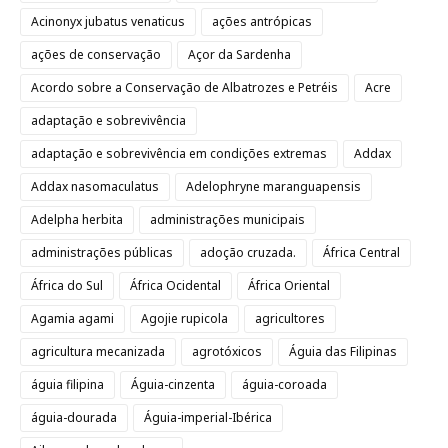
Acinonyx jubatus venaticus
ações antrópicas
ações de conservação
Açor da Sardenha
Acordo sobre a Conservação de Albatrozes e Petréis
Acre
adaptação e sobrevivência
adaptação e sobrevivência em condições extremas
Addax
Addax nasomaculatus
Adelophryne maranguapensis
Adelpha herbita
administrações municipais
administrações públicas
adoção cruzada.
África Central
África do Sul
África Ocidental
África Oriental
Agamia agami
Agojie rupicola
agricultores
agricultura mecanizada
agrotóxicos
Águia das Filipinas
águia filipina
Águia-cinzenta
águia-coroada
águia-dourada
Águia-imperial-Ibérica