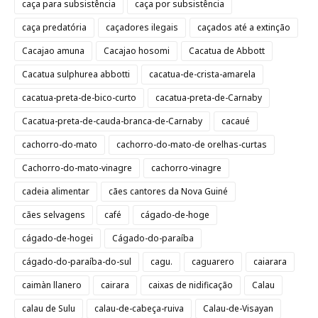
caça para subsistência
caça por subsistência
caça predatória
caçadores ilegais
caçados até a extinção
Cacajao amuna
Cacajao hosomi
Cacatua de Abbott
Cacatua sulphurea abbotti
cacatua-de-crista-amarela
cacatua-preta-de-bico-curto
cacatua-preta-de-Carnaby
Cacatua-preta-de-cauda-branca-de-Carnaby
cacaué
cachorro-do-mato
cachorro-do-mato-de orelhas-curtas
Cachorro-do-mato-vinagre
cachorro-vinagre
cadeia alimentar
cães cantores da Nova Guiné
cães selvagens
café
cágado-de-hoge
cágado-de-hogei
Cágado-do-paraíba
cágado-do-paraíba-do-sul
cagu.
caguarero
caiarara
caimàn llanero
cairara
caixas de nidificação
Calau
calau de Sulu
calau-de-cabeça-ruiva
Calau-de-Visayan