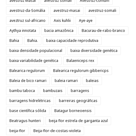
avestruz Masai
avestruz somali
Avestruz-comum
avestruz-da-Somália
avestruz-masai
avestruz-somali
aveztruz sul-africano
Axis kuhlii
Aye-aye
Aythya innotata
bacia amazônica
Bacurau-de-rabo-branco
Bahia
Bahia.
baixa capacidade reprodutiva
baixa densidade populacional
baixa diversidade genética
baixa variabilidade genética
Balaeniceps rex
Balearica regulorum
Balearica regulorum gibbericps
Baleia de bico ramari
baleia ramari
baleias
bambu taboca
bambuzais
barragens
barragens hidrelétricas
barreiras geográficas
base científica sólida
Batagur borneoensis
Beatragus hunteri
beija flor estrela de garganta azul
beija-flor
Beija-flor-de-costas-violeta