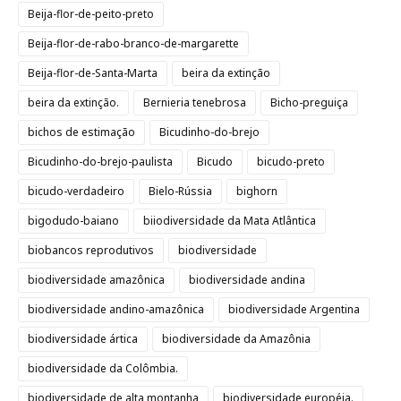
Beija-flor-de-peito-preto
Beija-flor-de-rabo-branco-de-margarette
Beija-flor-de-Santa-Marta
beira da extinção
beira da extinção.
Bernieria tenebrosa
Bicho-preguiça
bichos de estimação
Bicudinho-do-brejo
Bicudinho-do-brejo-paulista
Bicudo
bicudo-preto
bicudo-verdadeiro
Bielo-Rússia
bighorn
bigodudo-baiano
biiodiversidade da Mata Atlântica
biobancos reprodutivos
biodiversidade
biodiversidade amazônica
biodiversidade andina
biodiversidade andino-amazônica
biodiversidade Argentina
biodiversidade ártica
biodiversidade da Amazônia
biodiversidade da Colômbia.
biodiversidade de alta montanha
biodiversidade européia.