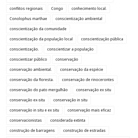
conflitos regionais
Congo
conhecimento local.
Conolophus marthae
conscientização ambiental
conscientização da comunidade
conscientização da população local
conscientização pública
conscientização.
conscientizar a população
conscientizar público
conservação
conservação ambiental.
conservação da espécie
conservação da floresta.
conservação de rinocerontes
conservação do pato mergulhão
conservação ex situ
conservação ex-situ
conservação in situ
conservação in situ e ex situ
conservação mais eficaz
conservacionistas
considerada extinta
construção de barragens
construção de estradas