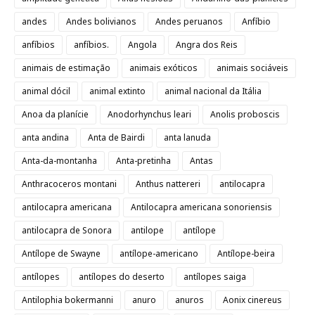
andes
Andes bolivianos
Andes peruanos
Anfíbio
anfíbios
anfíbios.
Angola
Angra dos Reis
animais de estimação
animais exóticos
animais sociáveis
animal dócil
animal extinto
animal nacional da Itália
Anoa da planície
Anodorhynchus leari
Anolis proboscis
anta andina
Anta de Bairdi
anta lanuda
Anta-da-montanha
Anta-pretinha
Antas
Anthracoceros montani
Anthus nattereri
antilocapra
antilocapra americana
Antilocapra americana sonoriensis
antilocapra de Sonora
antilope
antílope
Antílope de Swayne
antílope-americano
Antílope-beira
antílopes
antílopes do deserto
antílopes saiga
Antilophia bokermanni
anuro
anuros
Aonix cinereus