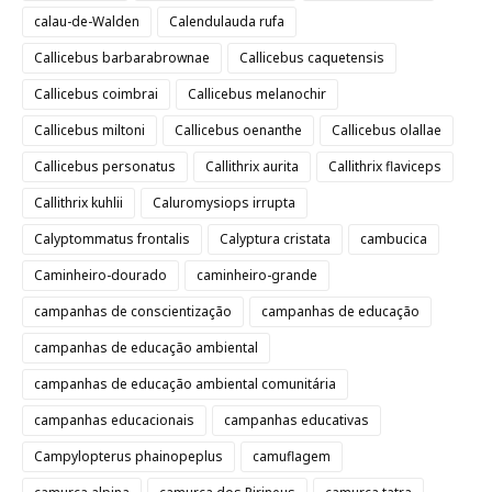
calau-de-Walden
Calendulauda rufa
Callicebus barbarabrownae
Callicebus caquetensis
Callicebus coimbrai
Callicebus melanochir
Callicebus miltoni
Callicebus oenanthe
Callicebus olallae
Callicebus personatus
Callithrix aurita
Callithrix flaviceps
Callithrix kuhlii
Caluromysiops irrupta
Calyptommatus frontalis
Calyptura cristata
cambucica
Caminheiro-dourado
caminheiro-grande
campanhas de conscientização
campanhas de educação
campanhas de educação ambiental
campanhas de educação ambiental comunitária
campanhas educacionais
campanhas educativas
Campylopterus phainopeplus
camuflagem