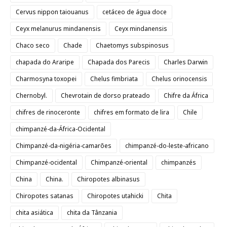
Cervus nippon taiouanus
cetáceo de água doce
Ceyx melanurus mindanensis
Ceyx mindanensis
Chaco seco
Chade
Chaetomys subspinosus
chapada do Araripe
Chapada dos Parecis
Charles Darwin
Charmosyna toxopei
Chelus fimbriata
Chelus orinocensis
Chernobyl.
Chevrotain de dorso prateado
Chifre da África
chifres de rinoceronte
chifres em formato de lira
Chile
chimpanzé-da-África-Ocidental
Chimpanzé-da-nigéria-camarões
chimpanzé-do-leste-africano
Chimpanzé-ocidental
Chimpanzé-oriental
chimpanzés
China
China.
Chiropotes albinasus
Chiropotes satanas
Chiropotes utahicki
Chita
chita asiática
chita da Tânzania