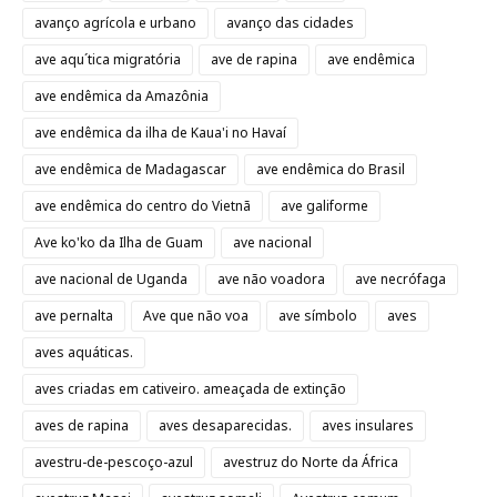
avanço agrícola e urbano
avanço das cidades
ave aqu´tica migratória
ave de rapina
ave endêmica
ave endêmica da Amazônia
ave endêmica da ilha de Kaua'i no Havaí
ave endêmica de Madagascar
ave endêmica do Brasil
ave endêmica do centro do Vietnã
ave galiforme
Ave ko'ko da Ilha de Guam
ave nacional
ave nacional de Uganda
ave não voadora
ave necrófaga
ave pernalta
Ave que não voa
ave símbolo
aves
aves aquáticas.
aves criadas em cativeiro. ameaçada de extinção
aves de rapina
aves desaparecidas.
aves insulares
avestru-de-pescoço-azul
avestruz do Norte da África