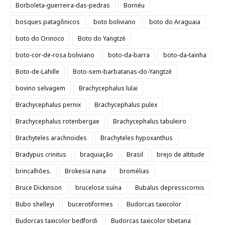
Borboleta-guerreira-das-pedras
Bornéu
bosques patagônicos
boto boliviano
boto do Araguaia
boto do Orinoco
Boto do Yangtzé
boto-cor-de-rosa boliviano
boto-da-barra
boto-da-tainha
Boto-de-Lahille
Boto-sem-barbatanas-do-Yangtzé
bovino selvagem
Brachycephalus lulai
Brachycephalus pernix
Brachycephalus pulex
Brachycephalus rotenbergae
Brachycephalus tabuleiro
Brachyteles arachnoides
Brachyteles hypoxanthus
Bradypus crinitus
braquiação
Brasil
brejo de altitude
brincalhões.
Brokesia nana
bromélias
Bruce Dickinson
brucelose suína
Bubalus depressicornis
Bubo shelleyi
bucerotiformes
Budorcas taxicolor
Budorcas taxicolor bedfordi
Budorcas taxicolor tibetana