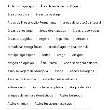
Ardeotis nigriceps
Área de endemismo Xingu
área protegida
áreas de pastagem
Áreas de Preservação Permanente
áreas de proteção integral
áreas de restinga
áreas desmatadas
áreas preservadas
áreas protegidas
Argélia
Argentina
Ariranha
armadilhas fotográficas
arquipélago de ilhas de Sulu
arquipélago filipino
Ártico
artigo
Artigos
artigos de opinião
Ásia Central
Asno selvagem asiático
asno selvagem da Mongólia
asnos
asnos selvagens
Asociación Armonia
assentamentos urbanos
astore sardo
Astrochelys yniphora
ataque de cães
ataques de animais domésticos
Ateles belzebuth
Ateles chamek
Ateles fusciceps fusciceps