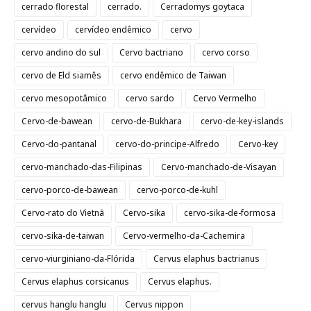
cerrado florestal
cerrado.
Cerradomys goytaca
cervídeo
cervídeo endêmico
cervo
cervo andino do sul
Cervo bactriano
cervo corso
cervo de Eld siamês
cervo endêmico de Taiwan
cervo mesopotâmico
cervo sardo
Cervo Vermelho
Cervo-de-bawean
cervo-de-Bukhara
cervo-de-key-islands
Cervo-do-pantanal
cervo-do-principe-Alfredo
Cervo-key
cervo-manchado-das-Filipinas
Cervo-manchado-de-Visayan
cervo-porco-de-bawean
cervo-porco-de-kuhl
Cervo-rato do Vietnã
Cervo-sika
cervo-sika-de-formosa
cervo-sika-de-taiwan
Cervo-vermelho-da-Cachemira
cervo-viurginiano-da-Flórida
Cervus elaphus bactrianus
Cervus elaphus corsicanus
Cervus elaphus.
cervus hanglu hanglu
Cervus nippon