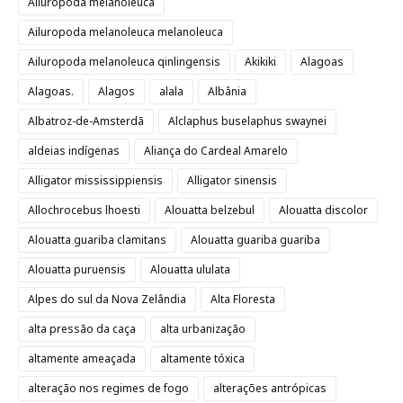
Ailuropoda melanoleuca
Ailuropoda melanoleuca melanoleuca
Ailuropoda melanoleuca qinlingensis
Akikiki
Alagoas
Alagoas.
Alagos
alala
Albânia
Albatroz-de-Amsterdã
Alclaphus buselaphus swaynei
aldeias indígenas
Aliança do Cardeal Amarelo
Alligator mississippiensis
Alligator sinensis
Allochrocebus lhoesti
Alouatta belzebul
Alouatta discolor
Alouatta guariba clamitans
Alouatta guariba guariba
Alouatta puruensis
Alouatta ululata
Alpes do sul da Nova Zelândia
Alta Floresta
alta pressão da caça
alta urbanização
altamente ameaçada
altamente tóxica
alteração nos regimes de fogo
alterações antrópicas