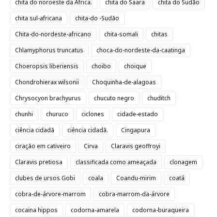
chita do noroeste da África.
chita do Saara
chita do Sudão
chita sul-africana
chita-do -Sudão
Chita-do-nordeste-africano
chita-somali
chitas
Chlamyphorus truncatus
choca-do-nordeste-da-caatinga
Choeropsis liberiensis
choibo
choique
Chondrohierax wilsonii
Choquinha-de-alagoas
Chrysocyon brachyurus
chucuto negro
chuditch
chunhi
churuco
ciclones
cidade-estado
ciência cidadã
ciência cidadã.
Cingapura
ciração em cativeiro
Cirva
Claravis geoffroyi
Claravis pretiosa
classificada como ameaçada
clonagem
clubes de ursos Gobi
coala
Coandu-mirim
coatá
cobra-de-árvore-marrom
cobra-marrom-da-árvore
cocaina hippos
codorna-amarela
codorna-buraqueira