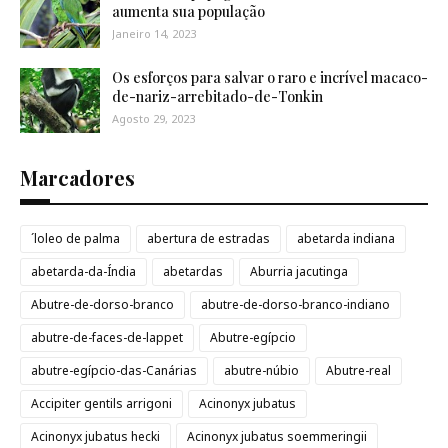
aumenta sua população
Janeiro 14, 2023
Os esforços para salvar o raro e incrível macaco-
de-nariz-arrebitado-de-Tonkin
Agosto 29, 2023
Marcadores
´loleo de palma
abertura de estradas
abetarda indiana
abetarda-da-Índia
abetardas
Aburria jacutinga
Abutre-de-dorso-branco
abutre-de-dorso-branco-indiano
abutre-de-faces-de-lappet
Abutre-egípcio
abutre-egípcio-das-Canárias
abutre-núbio
Abutre-real
Accipiter gentils arrigoni
Acinonyx jubatus
Acinonyx jubatus hecki
Acinonyx jubatus soemmeringii