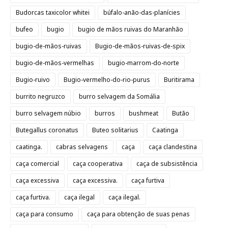
Budorcas taxicolor whitei
búfalo-anão-das-planícies
bufeo
bugio
bugio de mãos ruivas do Maranhão
bugio-de-mãos-ruivas
Bugio-de-mãos-ruivas-de-spix
bugio-de-mãos-vermelhas
bugio-marrom-do-norte
Bugio-ruivo
Bugio-vermelho-do-rio-purus
Buritirama
burrito negruzco
burro selvagem da Somália
burro selvagem núbio
burros
bushmeat
Butão
Butegallus coronatus
Buteo solitarius
Caatinga
caatinga.
cabras selvagens
caça
caça clandestina
caça comercial
caça cooperativa
caça de subsistência
caça excessiva
caça excessiva.
caça furtiva
caça furtiva.
caça ilegal
caça ilegal.
caça para consumo
caça para obtenção de suas penas