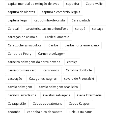
capital mundial da extinção de aves
capoeira
Capra walie
captura de filhotes
captura e comércio ilegais
captura ilegal
capuchinho-de-crista
Cara-pintada
Caracal
características inconfundíveis
carapé
carcaça
carcaças de animais.
Cardeal-amarelo
Carettochelys insculpta
Caribe
caribu norte-americano
Caribu-de-Peary
Carneiro selvagem
carneiro-selvagem-da-serra-nevada
carniça
carnívoro mais raro
carnívoros
Carolina do Norte
castração
Catagonus wagneri
cavalo de Przewalski
cavalo selvagem
cavalo selvagem brasileiro
cavalos lavradeiros
Cavalos selvagens
Cavia Intermedia
Cazaquistão
Cebus aequatorialis
Cebus Kaapori
cegonha
cegonha bico de sapato
Celeus galeatus