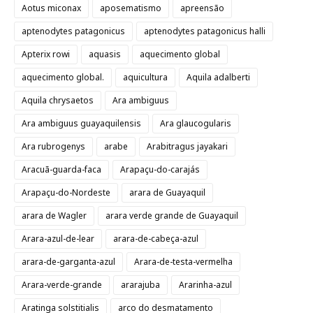
Aotus miconax
aposematismo
apreensão
aptenodytes patagonicus
aptenodytes patagonicus halli
Apterix rowi
aquasis
aquecimento global
aquecimento global.
aquicultura
Aquila adalberti
Aquila chrysaetos
Ara ambiguus
Ara ambiguus guayaquilensis
Ara glaucogularis
Ara rubrogenys
arabe
Arabitragus jayakari
Aracuã-guarda-faca
Arapaçu-do-carajás
Arapaçu-do-Nordeste
arara de Guayaquil
arara de Wagler
arara verde grande de Guayaquil
Arara-azul-de-lear
arara-de-cabeça-azul
arara-de-garganta-azul
Arara-de-testa-vermelha
Arara-verde-grande
ararajuba
Ararinha-azul
Aratinga solstitialis
arco do desmatamento