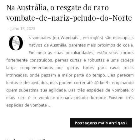
Na Austrália, o resgate do raro
vombate-de-nariz-peludo-do-Norte
-
Julho 15, 2023
O
s vombates (ou Wombats , em inglês) são marsupiais
nativos da Austrália, parentes mais próximos do coala.
Em meio às suas peculiaridades, estão seus corpos
fortemente construídos, pernas curtas e robustas e uma cabeça
larga, complementados por garras fortes para cavar tocas
intrincadas, onde passam a maior parte do tempo. Eles parecem
lentos e desajeitados, mas podem correr até 40 km/h, enganando
quem subestima sua agilidade. Das três espécies de vombate, o
mais raro é o vombate-de-nariz-peludo-do-norte Existem três
espécies de vombate …
Postagens mais antigas