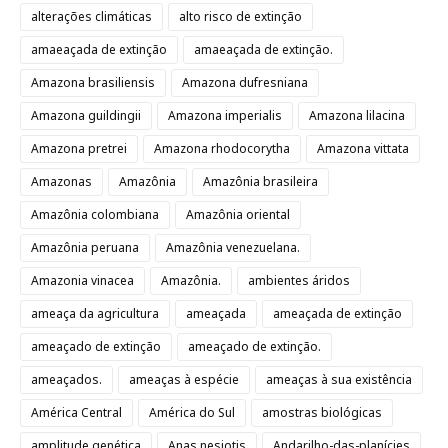
alterações climáticas
alto risco de extinção
amaeaçada de extinção
amaeaçada de extinção.
Amazona brasiliensis
Amazona dufresniana
Amazona guildingii
Amazona imperialis
Amazona lilacina
Amazona pretrei
Amazona rhodocorytha
Amazona vittata
Amazonas
Amazônia
Amazônia brasileira
Amazônia colombiana
Amazônia oriental
Amazônia peruana
Amazônia venezuelana.
Amazonia vinacea
Amazônia.
ambientes áridos
ameaça da agricultura
ameaçada
ameaçada de extinção
ameaçado de extinção
ameaçado de extinção.
ameaçados.
ameaças à espécie
ameaças à sua existência
América Central
América do Sul
amostras biológicas
amplitude genética
Anas nesiotis
Andarilho-das-planícies