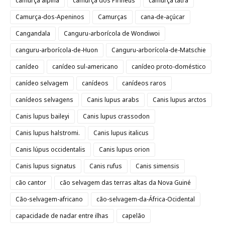
camurça alpina
camurça dos Pirineus
camurça tatra
Camurça-dos-Apeninos
Camurças
cana-de-açúcar
Cangandala
Canguru-arborícola de Wondiwoi
canguru-arborícola-de-Huon
Canguru-arborícola-de-Matschie
canídeo
canídeo sul-americano
canídeo proto-doméstico
canídeo selvagem
canídeos
canídeos raros
canídeos selvagens
Canis lupus arabs
Canis lupus arctos
Canis lupus baileyi
Canis lupus crassodon
Canis lupus halstromi.
Canis lupus italicus
Canis lúpus occidentalis
Canis lupus orion
Canis lupus signatus
Canis rufus
Canis simensis
cão cantor
cão selvagem das terras altas da Nova Guiné
Cão-selvagem-africano
cão-selvagem-da-África-Ocidental
capacidade de nadar entre ilhas
capelão