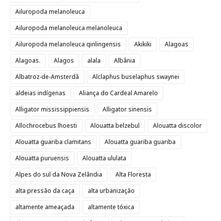
Ailuropoda melanoleuca
Ailuropoda melanoleuca melanoleuca
Ailuropoda melanoleuca qinlingensis
Akikiki
Alagoas
Alagoas.
Alagos
alala
Albânia
Albatroz-de-Amsterdã
Alclaphus buselaphus swaynei
aldeias indígenas
Aliança do Cardeal Amarelo
Alligator mississippiensis
Alligator sinensis
Allochrocebus lhoesti
Alouatta belzebul
Alouatta discolor
Alouatta guariba clamitans
Alouatta guariba guariba
Alouatta puruensis
Alouatta ululata
Alpes do sul da Nova Zelândia
Alta Floresta
alta pressão da caça
alta urbanização
altamente ameaçada
altamente tóxica