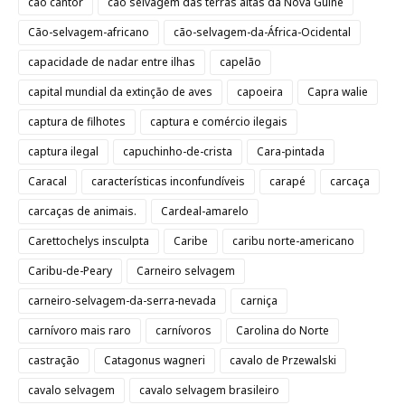
cão cantor
cão selvagem das terras altas da Nova Guiné
Cão-selvagem-africano
cão-selvagem-da-África-Ocidental
capacidade de nadar entre ilhas
capelão
capital mundial da extinção de aves
capoeira
Capra walie
captura de filhotes
captura e comércio ilegais
captura ilegal
capuchinho-de-crista
Cara-pintada
Caracal
características inconfundíveis
carapé
carcaça
carcaças de animais.
Cardeal-amarelo
Carettochelys insculpta
Caribe
caribu norte-americano
Caribu-de-Peary
Carneiro selvagem
carneiro-selvagem-da-serra-nevada
carniça
carnívoro mais raro
carnívoros
Carolina do Norte
castração
Catagonus wagneri
cavalo de Przewalski
cavalo selvagem
cavalo selvagem brasileiro