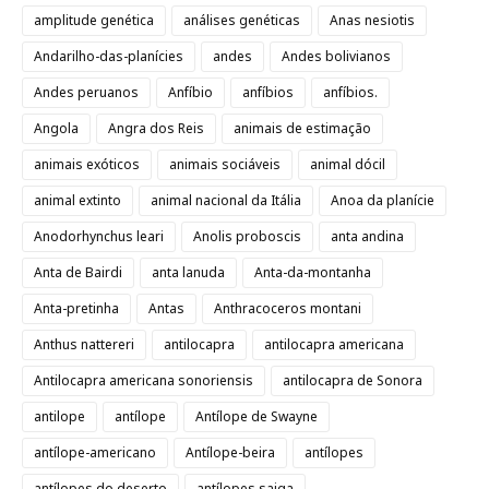
amplitude genética
análises genéticas
Anas nesiotis
Andarilho-das-planícies
andes
Andes bolivianos
Andes peruanos
Anfíbio
anfíbios
anfíbios.
Angola
Angra dos Reis
animais de estimação
animais exóticos
animais sociáveis
animal dócil
animal extinto
animal nacional da Itália
Anoa da planície
Anodorhynchus leari
Anolis proboscis
anta andina
Anta de Bairdi
anta lanuda
Anta-da-montanha
Anta-pretinha
Antas
Anthracoceros montani
Anthus nattereri
antilocapra
antilocapra americana
Antilocapra americana sonoriensis
antilocapra de Sonora
antilope
antílope
Antílope de Swayne
antílope-americano
Antílope-beira
antílopes
antílopes do deserto
antílopes saiga