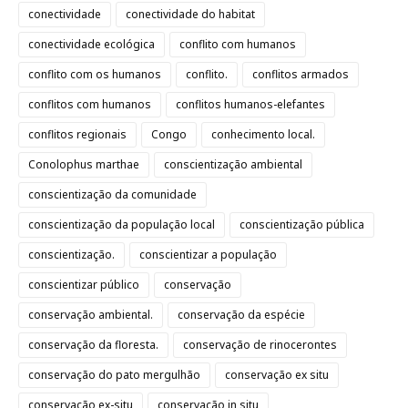
conectividade
conectividade do habitat
conectividade ecológica
conflito com humanos
conflito com os humanos
conflito.
conflitos armados
conflitos com humanos
conflitos humanos-elefantes
conflitos regionais
Congo
conhecimento local.
Conolophus marthae
conscientização ambiental
conscientização da comunidade
conscientização da população local
conscientização pública
conscientização.
conscientizar a população
conscientizar público
conservação
conservação ambiental.
conservação da espécie
conservação da floresta.
conservação de rinocerontes
conservação do pato mergulhão
conservação ex situ
conservação ex-situ
conservação in situ