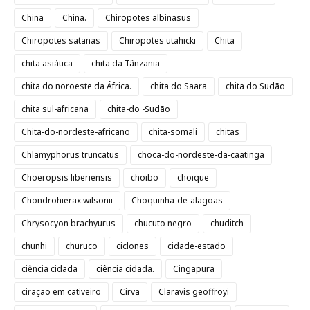
China
China.
Chiropotes albinasus
Chiropotes satanas
Chiropotes utahicki
Chita
chita asiática
chita da Tânzania
chita do noroeste da África.
chita do Saara
chita do Sudão
chita sul-africana
chita-do -Sudão
Chita-do-nordeste-africano
chita-somali
chitas
Chlamyphorus truncatus
choca-do-nordeste-da-caatinga
Choeropsis liberiensis
choibo
choique
Chondrohierax wilsonii
Choquinha-de-alagoas
Chrysocyon brachyurus
chucuto negro
chuditch
chunhi
churuco
ciclones
cidade-estado
ciência cidadã
ciência cidadã.
Cingapura
ciração em cativeiro
Cirva
Claravis geoffroyi