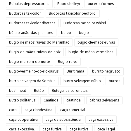
Bubalus depressicornis
Bubo shelleyi
bucerotiformes
Budorcas taxicolor
Budorcas taxicolor bedfordi
Budorcas taxicolor tibetana
Budorcas taxicolor whitei
búfalo-anão-das-planícies
bufeo
bugio
bugio de mãos ruivas do Maranhão
bugio-de-mãos-ruivas
Bugio-de-mãos-ruivas-de-spix
bugio-de-mãos-vermelhas
bugio-marrom-do-norte
Bugio-ruivo
Bugio-vermelho-do-rio-purus
Buritirama
burrito negruzco
burro selvagem da Somália
burro selvagem núbio
burros
bushmeat
Butão
Butegallus coronatus
Buteo solitarius
Caatinga
caatinga.
cabras selvagens
caça
caça clandestina
caça comercial
caça cooperativa
caça de subsistência
caça excessiva
caça excessiva.
caça furtiva
caça furtiva.
caça ilegal