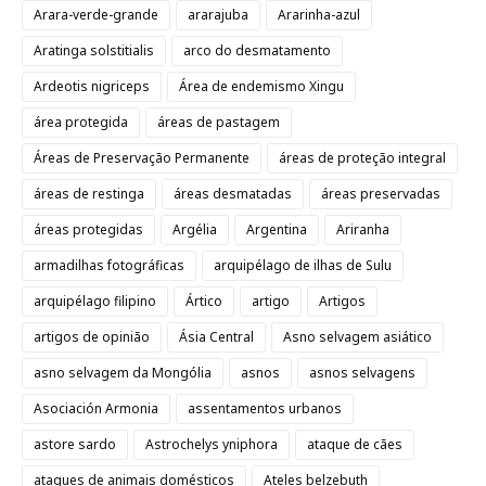
Arara-verde-grande
ararajuba
Ararinha-azul
Aratinga solstitialis
arco do desmatamento
Ardeotis nigriceps
Área de endemismo Xingu
área protegida
áreas de pastagem
Áreas de Preservação Permanente
áreas de proteção integral
áreas de restinga
áreas desmatadas
áreas preservadas
áreas protegidas
Argélia
Argentina
Ariranha
armadilhas fotográficas
arquipélago de ilhas de Sulu
arquipélago filipino
Ártico
artigo
Artigos
artigos de opinião
Ásia Central
Asno selvagem asiático
asno selvagem da Mongólia
asnos
asnos selvagens
Asociación Armonia
assentamentos urbanos
astore sardo
Astrochelys yniphora
ataque de cães
ataques de animais domésticos
Ateles belzebuth