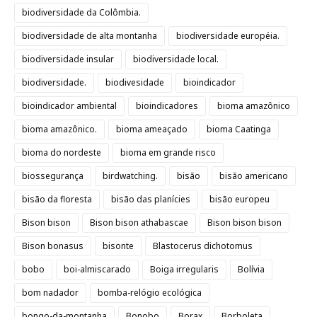
biodiversidade da Colômbia.
biodiversidade de alta montanha
biodiversidade européia.
biodiversidade insular
biodiversidade local.
biodiversidade.
biodivesidade
bioindicador
bioindicador ambiental
bioindicadores
bioma amazônico
bioma amazônico.
bioma ameaçado
bioma Caatinga
bioma do nordeste
bioma em grande risco
biossegurança
birdwatching.
bisão
bisão americano
bisão da floresta
bisão das planícies
bisão europeu
Bison bison
Bison bison athabascae
Bison bison bison
Bison bonasus
bisonte
Blastocerus dichotomus
bobo
boi-almiscarado
Boiga irregularis
Bolívia
bom nadador
bomba-relógio ecológica
bongo-da-montanha
Bonobo
Borax
Borboleta