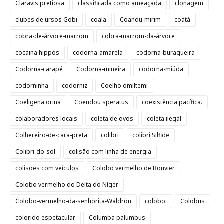
Claravis pretiosa
classificada como ameaçada
clonagem
clubes de ursos Gobi
coala
Coandu-mirim
coatá
cobra-de-árvore-marrom
cobra-marrom-da-árvore
cocaina hippos
codorna-amarela
codorna-buraqueira
Codorna-carapé
Codorna-mineira
codorna-miúda
codorninha
codorniz
Coelho omiltemi
Coeligena orina
Coendou speratus
coexistência pacífica.
colaboradores locais
coleta de ovos
coleta ilegal
Colhereiro-de-cara-preta
colibri
colibri Silfide
Colibri-do-sol
colisão com linha de energia
colisões com veículos
Colobo vermelho de Bouvier
Colobo vermelho do Delta do Níger
Colobo-vermelho-da-senhorita-Waldron
colobo.
Colobus
colorido espetacular
Columba palumbus