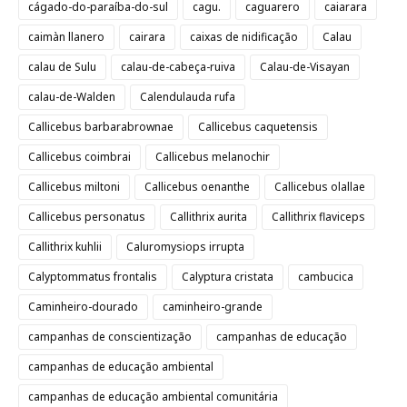
cágado-do-paraíba-do-sul
cagu.
caguarero
caiarara
caimàn llanero
cairara
caixas de nidificação
Calau
calau de Sulu
calau-de-cabeça-ruiva
Calau-de-Visayan
calau-de-Walden
Calendulauda rufa
Callicebus barbarabrownae
Callicebus caquetensis
Callicebus coimbrai
Callicebus melanochir
Callicebus miltoni
Callicebus oenanthe
Callicebus olallae
Callicebus personatus
Callithrix aurita
Callithrix flaviceps
Callithrix kuhlii
Caluromysiops irrupta
Calyptommatus frontalis
Calyptura cristata
cambucica
Caminheiro-dourado
caminheiro-grande
campanhas de conscientização
campanhas de educação
campanhas de educação ambiental
campanhas de educação ambiental comunitária