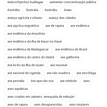
Aulacorhynchus huallagae
aumentar conscientização pública
Austrália
Áustralia
Austrália.
Auwo
avanço agrícola e urbano
avanço das cidades
ave aqu´tica migratória
ave de rapina
ave endêmica
ave endêmica da Amazônia
ave endêmica da ilha de Kaua'i no Havaí
ave endêmica de Madagascar
ave endêmica do Brasil
ave endêmica do centro do Vietnã
ave galiforme
Ave ko'ko da Ilha de Guam
ave nacional
ave nacional de Uganda
ave não voadora
ave necrófaga
ave pernalta
Ave que não voa
ave símbolo
aves
aves aquáticas.
aves criadas em cativeiro. ameaçada de extinção
aves de rapina
aves desaparecidas.
aves insulares