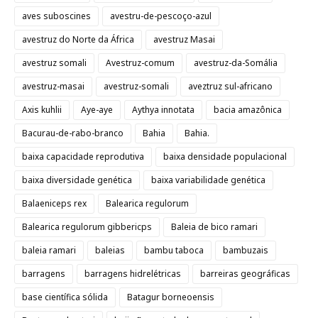
aves suboscines
avestru-de-pescoço-azul
avestruz do Norte da África
avestruz Masai
avestruz somali
Avestruz-comum
avestruz-da-Somália
avestruz-masai
avestruz-somali
aveztruz sul-africano
Axis kuhlii
Aye-aye
Aythya innotata
bacia amazônica
Bacurau-de-rabo-branco
Bahia
Bahia.
baixa capacidade reprodutiva
baixa densidade populacional
baixa diversidade genética
baixa variabilidade genética
Balaeniceps rex
Balearica regulorum
Balearica regulorum gibbericps
Baleia de bico ramari
baleia ramari
baleias
bambu taboca
bambuzais
barragens
barragens hidrelétricas
barreiras geográficas
base científica sólida
Batagur borneoensis