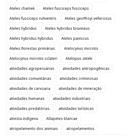
Ateles chamek
Ateles fusciceps fusciceps
Ateles fusciceps rufiventris
Ateles geoffroyi vellerosus
Ateles hybridus
Ateles hybridus brunneus
Ateles hybridus hybridus
Ateles paniscus
Ateles.florestas primárias.
Atelocynus microtis
Atelocynus microtis sclateri
Atelopus zeteki
atividades agropecuárias
atividades antropogênicas
atividades comunitárias
atividades criminosas
atividades de carvoaria
atividades de mineração
atividades humanas
atividades industriais
atividades predatórias.
atividades turísticas
ativista indígena
Atlapetes blancae
atropelamento dos animais
atropelamentos