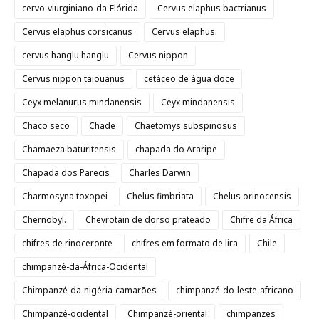
cervo-viurginiano-da-Flórida
Cervus elaphus bactrianus
Cervus elaphus corsicanus
Cervus elaphus.
cervus hanglu hanglu
Cervus nippon
Cervus nippon taiouanus
cetáceo de água doce
Ceyx melanurus mindanensis
Ceyx mindanensis
Chaco seco
Chade
Chaetomys subspinosus
Chamaeza baturitensis
chapada do Araripe
Chapada dos Parecis
Charles Darwin
Charmosyna toxopei
Chelus fimbriata
Chelus orinocensis
Chernobyl.
Chevrotain de dorso prateado
Chifre da África
chifres de rinoceronte
chifres em formato de lira
Chile
chimpanzé-da-África-Ocidental
Chimpanzé-da-nigéria-camarões
chimpanzé-do-leste-africano
Chimpanzé-ocidental
Chimpanzé-oriental
chimpanzés