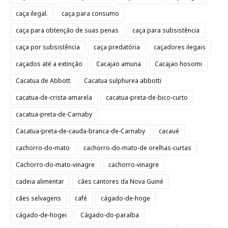
caça ilegal.
caça para consumo
caça para obtenção de suas penas
caça para subsistência
caça por subsistência
caça predatória
caçadores ilegais
caçados até a extinção
Cacajao amuna
Cacajao hosomi
Cacatua de Abbott
Cacatua sulphurea abbotti
cacatua-de-crista-amarela
cacatua-preta-de-bico-curto
cacatua-preta-de-Carnaby
Cacatua-preta-de-cauda-branca-de-Carnaby
cacaué
cachorro-do-mato
cachorro-do-mato-de orelhas-curtas
Cachorro-do-mato-vinagre
cachorro-vinagre
cadeia alimentar
cães cantores da Nova Guiné
cães selvagens
café
cágado-de-hoge
cágado-de-hogei
Cágado-do-paraíba