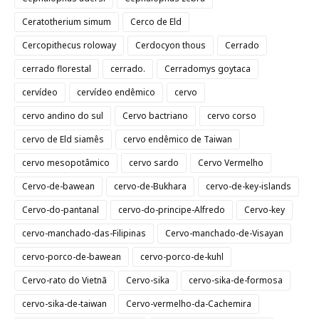
Ceratotherium simum
Cerco de Eld
Cercopithecus roloway
Cerdocyon thous
Cerrado
cerrado florestal
cerrado.
Cerradomys goytaca
cervídeo
cervídeo endêmico
cervo
cervo andino do sul
Cervo bactriano
cervo corso
cervo de Eld siamês
cervo endêmico de Taiwan
cervo mesopotâmico
cervo sardo
Cervo Vermelho
Cervo-de-bawean
cervo-de-Bukhara
cervo-de-key-islands
Cervo-do-pantanal
cervo-do-principe-Alfredo
Cervo-key
cervo-manchado-das-Filipinas
Cervo-manchado-de-Visayan
cervo-porco-de-bawean
cervo-porco-de-kuhl
Cervo-rato do Vietnã
Cervo-sika
cervo-sika-de-formosa
cervo-sika-de-taiwan
Cervo-vermelho-da-Cachemira