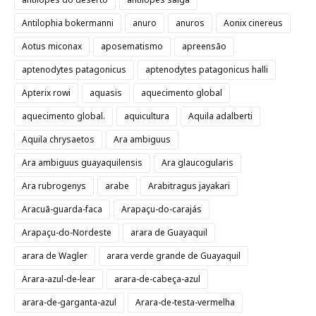
Antilophia bokermanni
anuro
anuros
Aonix cinereus
Aotus miconax
aposematismo
apreensão
aptenodytes patagonicus
aptenodytes patagonicus halli
Apterix rowi
aquasis
aquecimento global
aquecimento global.
aquicultura
Aquila adalberti
Aquila chrysaetos
Ara ambiguus
Ara ambiguus guayaquilensis
Ara glaucogularis
Ara rubrogenys
arabe
Arabitragus jayakari
Aracuã-guarda-faca
Arapaçu-do-carajás
Arapaçu-do-Nordeste
arara de Guayaquil
arara de Wagler
arara verde grande de Guayaquil
Arara-azul-de-lear
arara-de-cabeça-azul
arara-de-garganta-azul
Arara-de-testa-vermelha