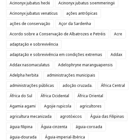
Acinonyx jubatus hecki
Acinonyx jubatus soemmeringii
Acinonyx jubatus venaticus
ações antrópicas
ações de conservação
Açor da Sardenha
Acordo sobre a Conservação de Albatrozes e Petréis
Acre
adaptação e sobrevivência
adaptação e sobrevivência em condições extremas
Addax
Addax nasomaculatus
Adelophryne maranguapensis
Adelpha herbita
administrações municipais
administrações públicas
adoção cruzada.
África Central
África do Sul
África Ocidental
África Oriental
Agamia agami
Agojie rupicola
agricultores
agricultura mecanizada
agrotóxicos
Águia das Filipinas
águia filipina
Águia-cinzenta
águia-coroada
águia-dourada
Águia-imperial-Ibérica