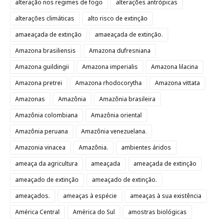
alteração nos regimes de fogo
alterações antrópicas
alterações climáticas
alto risco de extinção
amaeaçada de extinção
amaeaçada de extinção.
Amazona brasiliensis
Amazona dufresniana
Amazona guildingii
Amazona imperialis
Amazona lilacina
Amazona pretrei
Amazona rhodocorytha
Amazona vittata
Amazonas
Amazônia
Amazônia brasileira
Amazônia colombiana
Amazônia oriental
Amazônia peruana
Amazônia venezuelana.
Amazonia vinacea
Amazônia.
ambientes áridos
ameaça da agricultura
ameaçada
ameaçada de extinção
ameaçado de extinção
ameaçado de extinção.
ameaçados.
ameaças à espécie
ameaças à sua existência
América Central
América do Sul
amostras biológicas