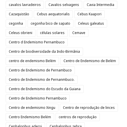
cavalos lavradeiros
Cavalos selvagens
Cavia Intermedia
Cazaquistão
Cebus aequatorialis
Cebus Kaapori
cegonha
cegonha bico de sapato
Celeus galeatus
Celeus obrieni
células solares
Cemave
Centro d Endemismo Pernambuco
Centro de biodiversidade da Indo-Birmânia
centro de endemismo Belém
Centro de Endemismo de Belém
Centro de Endemismo de Pernambuco
Centro de Endemismo de Pernanmbuco.
Centro de Endemismo do Escudo da Guiana
Centro de Endemismo Pernambuco
Centro de endemismo Xingu
Centro de reprodução de linces
Centro Endemismo Belém
centros de reprodução
Cephalophus adersi
Cephalophus zebra