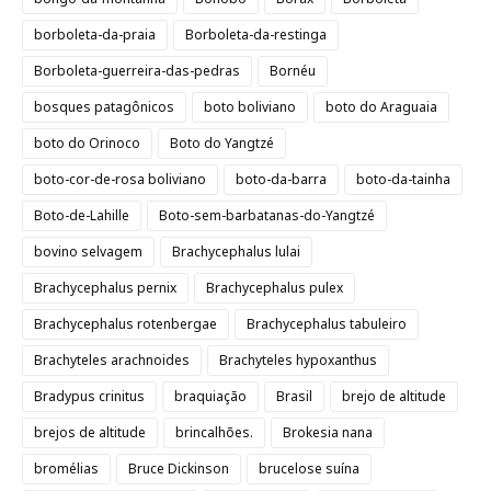
borboleta-da-praia
Borboleta-da-restinga
Borboleta-guerreira-das-pedras
Bornéu
bosques patagônicos
boto boliviano
boto do Araguaia
boto do Orinoco
Boto do Yangtzé
boto-cor-de-rosa boliviano
boto-da-barra
boto-da-tainha
Boto-de-Lahille
Boto-sem-barbatanas-do-Yangtzé
bovino selvagem
Brachycephalus lulai
Brachycephalus pernix
Brachycephalus pulex
Brachycephalus rotenbergae
Brachycephalus tabuleiro
Brachyteles arachnoides
Brachyteles hypoxanthus
Bradypus crinitus
braquiação
Brasil
brejo de altitude
brejos de altitude
brincalhões.
Brokesia nana
bromélias
Bruce Dickinson
brucelose suína