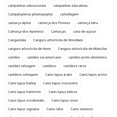
campanhas educacionais
campanhas educativas
Campylopterus phainopeplus
camuflagem
camurça alpina
camurça dos Pirineus
camurça tatra
Camurça-dos-Apeninos
Camurças
cana-de-açúcar
Cangandala
Canguru-arborícola de Wondiwoi
canguru-arborícola-de-Huon
Canguru-arborícola-de-Matschie
canídeo
canídeo sul-americano
canídeo proto-doméstico
canídeo selvagem
canídeos
canídeos raros
canídeos selvagens
Canis lupus arabs
Canis lupus arctos
Canis lupus baileyi
Canis lupus crassodon
Canis lupus halstromi.
Canis lupus italicus
Canis lúpus occidentalis
Canis lupus orion
Canis lupus signatus
Canis rufus
Canis simensis