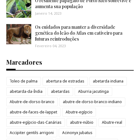
O resiliente papagaio de Porto Rico sobrevive e
aumenta sua população
Janeiro 14, 2023
Os cuidados para manter a diversidade
genética do leão do Atlas em cativeiro para
futuras reintroduções
Fevereiro 04, 2023
Marcadores
´loleo de palma
abertura de estradas
abetarda indiana
abetarda-da-Índia
abetardas
Aburria jacutinga
Abutre-de-dorso-branco
abutre-de-dorso-branco-indiano
abutre-de-faces-de-lappet
Abutre-egípcio
abutre-egípcio-das-Canárias
abutre-núbio
Abutre-real
Accipiter gentils arrigoni
Acinonyx jubatus