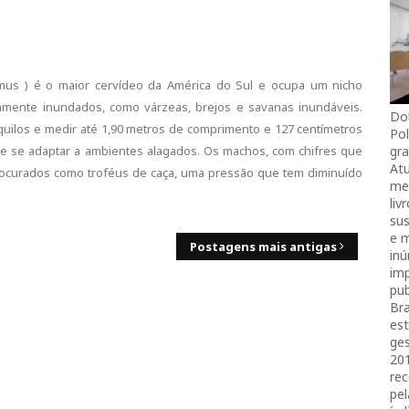
omus ) é o maior cervídeo da América do Sul e ocupa um nicho
camente inundados, como várzeas, brejos e savanas inundáveis.
Do
quilos e medir até 1,90 metros de comprimento e 127 centímetros
Pol
gra
r e se adaptar a ambientes alagados. Os machos, com chifres que
Atu
procurados como troféus de caça, uma pressão que tem diminuído
mei
liv
sus
e 
Postagens mais antigas
in
imp
pub
Bra
es
ges
20
rec
pel