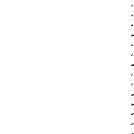
A
A
A
a
A
A
a
A
A
a
a
Á
Á
a