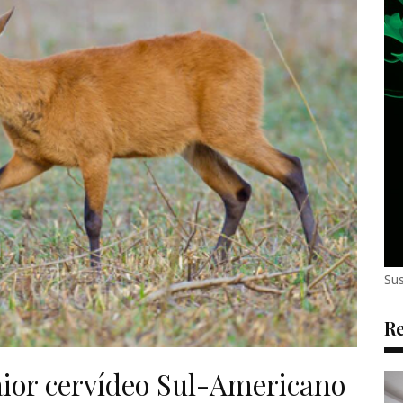
Sus
Re
ior cervídeo Sul-Americano