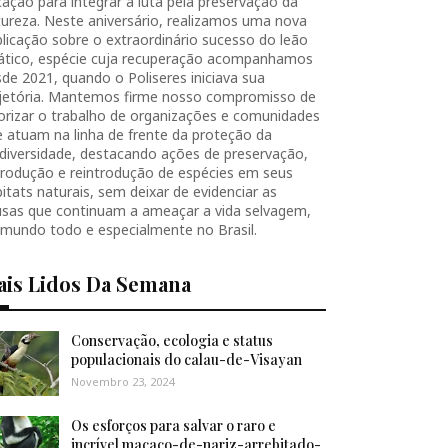
ação para integrar a luta pela preservação da
ureza. Neste aniversário, realizamos uma nova
licação sobre o extraordinário sucesso do leão
iático, espécie cuja recuperação acompanhamos
de 2021, quando o Poliseres iniciava sua
ajetória. Mantemos firme nosso compromisso de
orizar o trabalho de organizações e comunidades
 atuam na linha de frente da proteção da
diversidade, destacando ações de preservação,
produção e reintrodução de espécies em seus
itats naturais, sem deixar de evidenciar as
usas que continuam a ameaçar a vida selvagem,
 mundo todo e especialmente no Brasil.
ais Lidos Da Semana
Conservação, ecologia e status
populacionais do calau-de-Visayan
Novembro 23, 2024
Os esforços para salvar o raro e
incrível macaco-de-nariz-arrebitado-