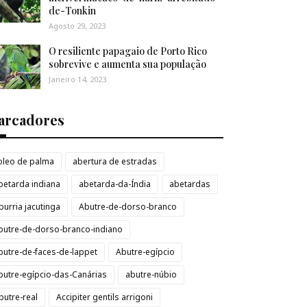
de-Tonkin
Agosto 29, 2023
O resiliente papagaio de Porto Rico
sobrevive e aumenta sua população
Janeiro 14, 2023
arcadores
loleo de palma
abertura de estradas
betarda indiana
abetarda-da-Índia
abetardas
burria jacutinga
Abutre-de-dorso-branco
butre-de-dorso-branco-indiano
butre-de-faces-de-lappet
Abutre-egípcio
butre-egípcio-das-Canárias
abutre-núbio
butre-real
Accipiter gentils arrigoni