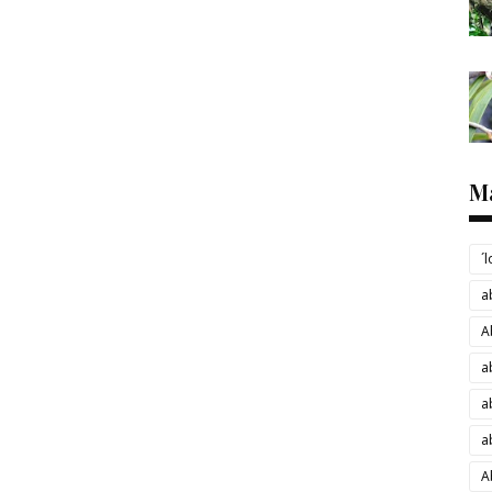
M
´
a
A
a
a
a
A