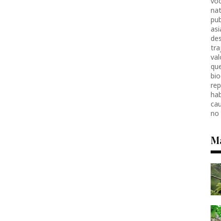
voc
nat
pub
as
des
tr
val
que
bio
re
hab
ca
no
M