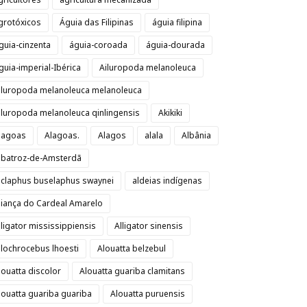
grotóxicos
Águia das Filipinas
águia filipina
guia-cinzenta
águia-coroada
águia-dourada
guia-imperial-Ibérica
Ailuropoda melanoleuca
iluropoda melanoleuca melanoleuca
iluropoda melanoleuca qinlingensis
Akikiki
lagoas
Alagoas.
Alagos
alala
Albânia
lbatroz-de-Amsterdã
lclaphus buselaphus swaynei
aldeias indígenas
liança do Cardeal Amarelo
lligator mississippiensis
Alligator sinensis
llochrocebus lhoesti
Alouatta belzebul
louatta discolor
Alouatta guariba clamitans
louatta guariba guariba
Alouatta puruensis