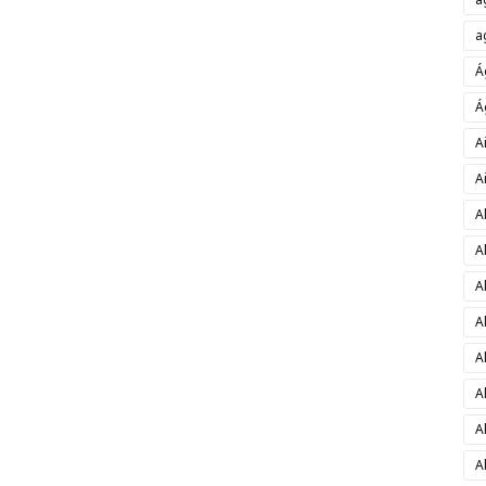
a
Á
Á
A
A
A
A
A
A
A
A
A
A