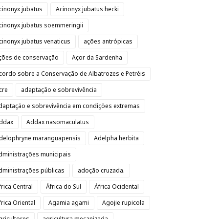
cinonyx jubatus
Acinonyx jubatus hecki
cinonyx jubatus soemmeringii
cinonyx jubatus venaticus
ações antrópicas
ções de conservação
Açor da Sardenha
cordo sobre a Conservação de Albatrozes e Petréis
cre
adaptação e sobrevivência
daptação e sobrevivência em condições extremas
ddax
Addax nasomaculatus
delophryne maranguapensis
Adelpha herbita
dministrações municipais
dministrações públicas
adoção cruzada.
frica Central
África do Sul
África Ocidental
frica Oriental
Agamia agami
Agojie rupicola
gricultores
agricultura mecanizada