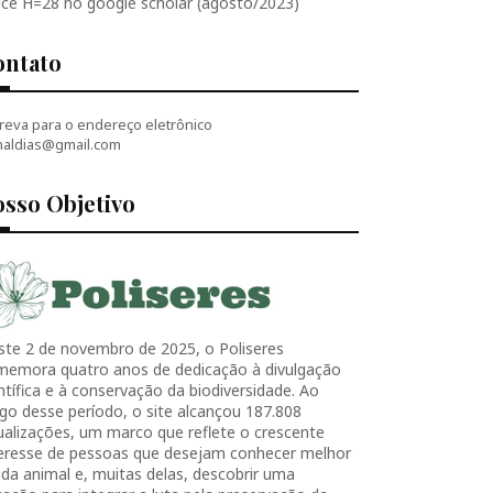
ice H=28 no google scholar (agosto/2023)
ontato
reva para o endereço eletrônico
naldias@gmail.com
sso Objetivo
ste 2 de novembro de 2025, o Poliseres
memora quatro anos de dedicação à divulgação
ntífica e à conservação da biodiversidade. Ao
go desse período, o site alcançou 187.808
ualizações, um marco que reflete o crescente
teresse de pessoas que desejam conhecer melhor
ida animal e, muitas delas, descobrir uma