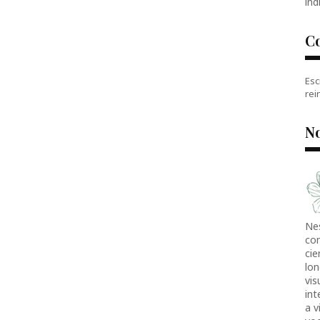
índ
C
Esc
rei
No
Ne
co
cie
lon
vis
in
a v