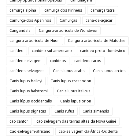
Campylopterus phainopeplus
camuflagem
camurça alpina
camurça dos Pirineus
camurça tatra
Camurça-dos-Apeninos
Camurças
cana-de-açúcar
Cangandala
Canguru-arborícola de Wondiwoi
canguru-arborícola-de-Huon
Canguru-arborícola-de-Matschie
canídeo
canídeo sul-americano
canídeo proto-doméstico
canídeo selvagem
canídeos
canídeos raros
canídeos selvagens
Canis lupus arabs
Canis lupus arctos
Canis lupus baileyi
Canis lupus crassodon
Canis lupus halstromi.
Canis lupus italicus
Canis lúpus occidentalis
Canis lupus orion
Canis lupus signatus
Canis rufus
Canis simensis
cão cantor
cão selvagem das terras altas da Nova Guiné
Cão-selvagem-africano
cão-selvagem-da-África-Ocidental