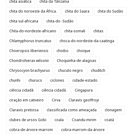
chita asiática
chita da Tânzania
chita do noroeste da África.
chita do Saara
chita do Sudão
chita sul-africana
chita-do -Sudão
Chita-do-nordeste-africano
chita-somali
chitas
Chlamyphorus truncatus
choca-do-nordeste-da-caatinga
Choeropsis liberiensis
choibo
choique
Chondrohierax wilsonii
Choquinha-de-alagoas
Chrysocyon brachyurus
chucuto negro
chuditch
chunhi
churuco
ciclones
cidade-estado
ciência cidadã
ciência cidadã.
Cingapura
ciração em cativeiro
Cirva
Claravis geoffroyi
Claravis pretiosa
classificada como ameaçada
clonagem
clubes de ursos Gobi
coala
Coandu-mirim
coatá
cobra-de-árvore-marrom
cobra-marrom-da-árvore