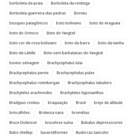
borboleta-da-praia
Borboleta-da-restinga
Borboleta-guerreira-das-pedras
Bornéu
bosques patagônicos
boto boliviano
boto do Araguaia
boto do Orinoco
Boto do Yangtzé
boto-cor-de-rosa boliviano
boto-da-barra
boto-da-tainha
Boto-de-Lahille
Boto-sem-barbatanas-do-Yangtzé
bovino selvagem
Brachycephalus lulai
Brachycephalus pernix
Brachycephalus pulex
Brachycephalus rotenbergae
Brachycephalus tabuleiro
Brachyteles arachnoides
Brachyteles hypoxanthus
Bradypus crinitus
braquiação
Brasil
brejo de altitude
brincalhões.
Brokesia nana
bromélias
Bruce Dickinson
brucelose suína
Bubalus depressicornis
Bubo shelleyi
bucerotiformes
Budorcas taxicolor