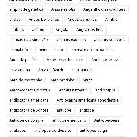
amplitude genética
Anas nesiotis
Andarilho-das-planícies
andes
Andes bolivianos
Andes peruanos
Anfíbio
anfíbios
anfíbios.
Angola
Angra dos Reis
animais de estimação
animais exóticos
animais sociáveis
animal dócil
animal extinto
animal nacional da Itália
Anoa da planície
Anodorhynchus leari
Anolis proboscis
anta andina
Anta de Bairdi
anta lanuda
Anta-da-montanha
Anta-pretinha
Antas
Anthracoceros montani
Anthus nattereri
antilocapra
antilocapra americana
Antilocapra americana sonoriensis
antilocapra de Sonora
antilope
antílope
Antílope de Swayne
antílope-americano
Antílope-beira
antílopes
antílopes do deserto
antílopes saiga