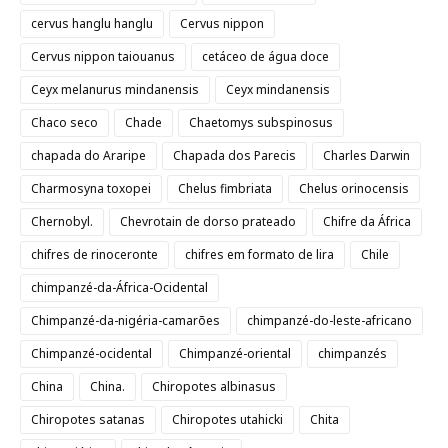
cervus hanglu hanglu
Cervus nippon
Cervus nippon taiouanus
cetáceo de água doce
Ceyx melanurus mindanensis
Ceyx mindanensis
Chaco seco
Chade
Chaetomys subspinosus
chapada do Araripe
Chapada dos Parecis
Charles Darwin
Charmosyna toxopei
Chelus fimbriata
Chelus orinocensis
Chernobyl.
Chevrotain de dorso prateado
Chifre da África
chifres de rinoceronte
chifres em formato de lira
Chile
chimpanzé-da-África-Ocidental
Chimpanzé-da-nigéria-camarões
chimpanzé-do-leste-africano
Chimpanzé-ocidental
Chimpanzé-oriental
chimpanzés
China
China.
Chiropotes albinasus
Chiropotes satanas
Chiropotes utahicki
Chita