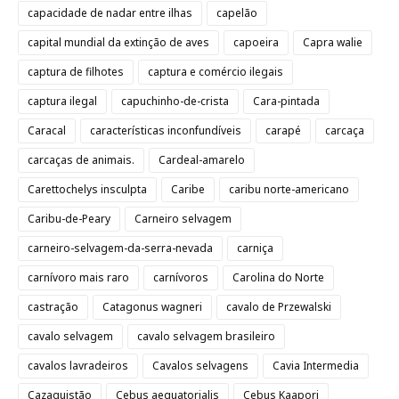
capacidade de nadar entre ilhas
capelão
capital mundial da extinção de aves
capoeira
Capra walie
captura de filhotes
captura e comércio ilegais
captura ilegal
capuchinho-de-crista
Cara-pintada
Caracal
características inconfundíveis
carapé
carcaça
carcaças de animais.
Cardeal-amarelo
Carettochelys insculpta
Caribe
caribu norte-americano
Caribu-de-Peary
Carneiro selvagem
carneiro-selvagem-da-serra-nevada
carniça
carnívoro mais raro
carnívoros
Carolina do Norte
castração
Catagonus wagneri
cavalo de Przewalski
cavalo selvagem
cavalo selvagem brasileiro
cavalos lavradeiros
Cavalos selvagens
Cavia Intermedia
Cazaquistão
Cebus aequatorialis
Cebus Kaapori