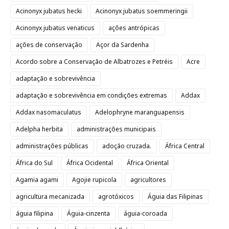
Acinonyx jubatus hecki
Acinonyx jubatus soemmeringii
Acinonyx jubatus venaticus
ações antrópicas
ações de conservação
Açor da Sardenha
Acordo sobre a Conservação de Albatrozes e Petréis
Acre
adaptação e sobrevivência
adaptação e sobrevivência em condições extremas
Addax
Addax nasomaculatus
Adelophryne maranguapensis
Adelpha herbita
administrações municipais
administrações públicas
adoção cruzada.
África Central
África do Sul
África Ocidental
África Oriental
Agamia agami
Agojie rupicola
agricultores
agricultura mecanizada
agrotóxicos
Águia das Filipinas
águia filipina
Águia-cinzenta
águia-coroada