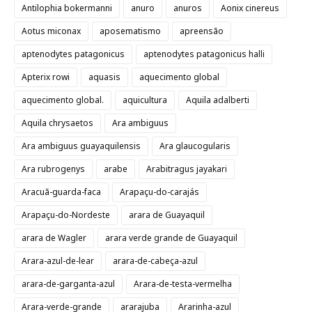
Antilophia bokermanni
anuro
anuros
Aonix cinereus
Aotus miconax
aposematismo
apreensão
aptenodytes patagonicus
aptenodytes patagonicus halli
Apterix rowi
aquasis
aquecimento global
aquecimento global.
aquicultura
Aquila adalberti
Aquila chrysaetos
Ara ambiguus
Ara ambiguus guayaquilensis
Ara glaucogularis
Ara rubrogenys
arabe
Arabitragus jayakari
Aracuã-guarda-faca
Arapaçu-do-carajás
Arapaçu-do-Nordeste
arara de Guayaquil
arara de Wagler
arara verde grande de Guayaquil
Arara-azul-de-lear
arara-de-cabeça-azul
arara-de-garganta-azul
Arara-de-testa-vermelha
Arara-verde-grande
ararajuba
Ararinha-azul