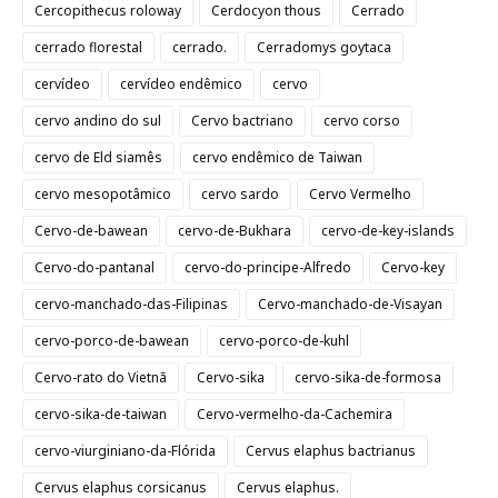
Cercopithecus roloway
Cerdocyon thous
Cerrado
cerrado florestal
cerrado.
Cerradomys goytaca
cervídeo
cervídeo endêmico
cervo
cervo andino do sul
Cervo bactriano
cervo corso
cervo de Eld siamês
cervo endêmico de Taiwan
cervo mesopotâmico
cervo sardo
Cervo Vermelho
Cervo-de-bawean
cervo-de-Bukhara
cervo-de-key-islands
Cervo-do-pantanal
cervo-do-principe-Alfredo
Cervo-key
cervo-manchado-das-Filipinas
Cervo-manchado-de-Visayan
cervo-porco-de-bawean
cervo-porco-de-kuhl
Cervo-rato do Vietnã
Cervo-sika
cervo-sika-de-formosa
cervo-sika-de-taiwan
Cervo-vermelho-da-Cachemira
cervo-viurginiano-da-Flórida
Cervus elaphus bactrianus
Cervus elaphus corsicanus
Cervus elaphus.