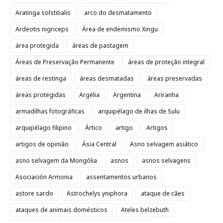
Aratinga solstitialis
arco do desmatamento
Ardeotis nigriceps
Área de endemismo Xingu
área protegida
áreas de pastagem
Áreas de Preservação Permanente
áreas de proteção integral
áreas de restinga
áreas desmatadas
áreas preservadas
áreas protegidas
Argélia
Argentina
Ariranha
armadilhas fotográficas
arquipélago de ilhas de Sulu
arquipélago filipino
Ártico
artigo
Artigos
artigos de opinião
Ásia Central
Asno selvagem asiático
asno selvagem da Mongólia
asnos
asnos selvagens
Asociación Armonia
assentamentos urbanos
astore sardo
Astrochelys yniphora
ataque de cães
ataques de animais domésticos
Ateles belzebuth