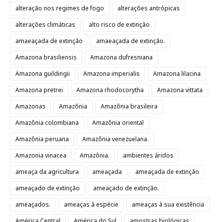
alteração nos regimes de fogo
alterações antrópicas
alterações climáticas
alto risco de extinção
amaeaçada de extinção
amaeaçada de extinção.
Amazona brasiliensis
Amazona dufresniana
Amazona guildingii
Amazona imperialis
Amazona lilacina
Amazona pretrei
Amazona rhodocorytha
Amazona vittata
Amazonas
Amazônia
Amazônia brasileira
Amazônia colombiana
Amazônia oriental
Amazônia peruana
Amazônia venezuelana.
Amazonia vinacea
Amazônia.
ambientes áridos
ameaça da agricultura
ameaçada
ameaçada de extinção
ameaçado de extinção
ameaçado de extinção.
ameaçados.
ameaças à espécie
ameaças à sua existência
América Central
América do Sul
amostras biológicas