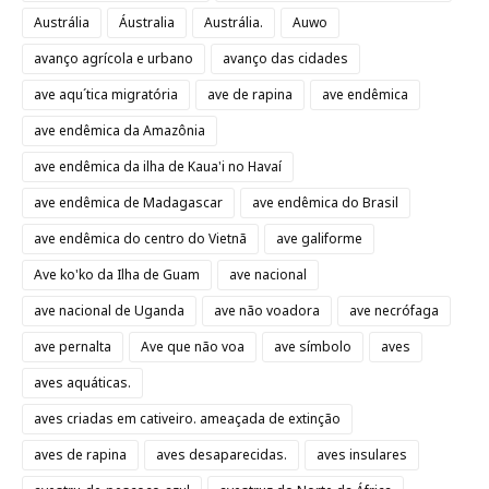
Austrália
Áustralia
Austrália.
Auwo
avanço agrícola e urbano
avanço das cidades
ave aqu´tica migratória
ave de rapina
ave endêmica
ave endêmica da Amazônia
ave endêmica da ilha de Kaua'i no Havaí
ave endêmica de Madagascar
ave endêmica do Brasil
ave endêmica do centro do Vietnã
ave galiforme
Ave ko'ko da Ilha de Guam
ave nacional
ave nacional de Uganda
ave não voadora
ave necrófaga
ave pernalta
Ave que não voa
ave símbolo
aves
aves aquáticas.
aves criadas em cativeiro. ameaçada de extinção
aves de rapina
aves desaparecidas.
aves insulares