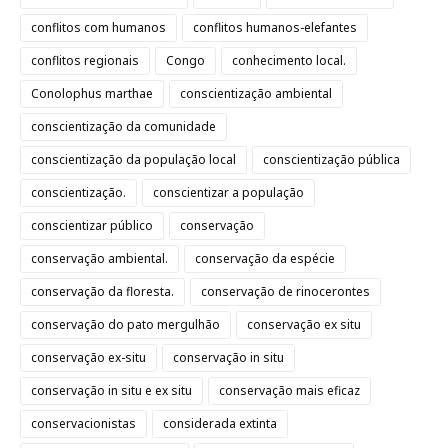
conflitos com humanos
conflitos humanos-elefantes
conflitos regionais
Congo
conhecimento local.
Conolophus marthae
conscientização ambiental
conscientização da comunidade
conscientização da população local
conscientização pública
conscientização.
conscientizar a população
conscientizar público
conservação
conservação ambiental.
conservação da espécie
conservação da floresta.
conservação de rinocerontes
conservação do pato mergulhão
conservação ex situ
conservação ex-situ
conservação in situ
conservação in situ e ex situ
conservação mais eficaz
conservacionistas
considerada extinta