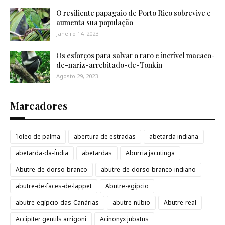
O resiliente papagaio de Porto Rico sobrevive e
aumenta sua população
Janeiro 14, 2023
Os esforços para salvar o raro e incrível macaco-
de-nariz-arrebitado-de-Tonkin
Agosto 29, 2023
Marcadores
´loleo de palma
abertura de estradas
abetarda indiana
abetarda-da-Índia
abetardas
Aburria jacutinga
Abutre-de-dorso-branco
abutre-de-dorso-branco-indiano
abutre-de-faces-de-lappet
Abutre-egípcio
abutre-egípcio-das-Canárias
abutre-núbio
Abutre-real
Accipiter gentils arrigoni
Acinonyx jubatus