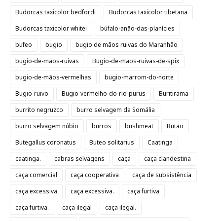
Budorcas taxicolor bedfordi
Budorcas taxicolor tibetana
Budorcas taxicolor whitei
búfalo-anão-das-planícies
bufeo
bugio
bugio de mãos ruivas do Maranhão
bugio-de-mãos-ruivas
Bugio-de-mãos-ruivas-de-spix
bugio-de-mãos-vermelhas
bugio-marrom-do-norte
Bugio-ruivo
Bugio-vermelho-do-rio-purus
Buritirama
burrito negruzco
burro selvagem da Somália
burro selvagem núbio
burros
bushmeat
Butão
Butegallus coronatus
Buteo solitarius
Caatinga
caatinga.
cabras selvagens
caça
caça clandestina
caça comercial
caça cooperativa
caça de subsistência
caça excessiva
caça excessiva.
caça furtiva
caça furtiva.
caça ilegal
caça ilegal.