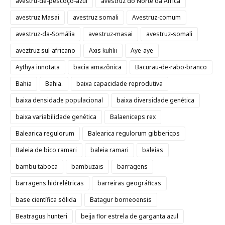
avestru-de-pescoço-azul
avestruz do Norte da África
avestruz Masai
avestruz somali
Avestruz-comum
avestruz-da-Somália
avestruz-masai
avestruz-somali
aveztruz sul-africano
Axis kuhlii
Aye-aye
Aythya innotata
bacia amazônica
Bacurau-de-rabo-branco
Bahia
Bahia.
baixa capacidade reprodutiva
baixa densidade populacional
baixa diversidade genética
baixa variabilidade genética
Balaeniceps rex
Balearica regulorum
Balearica regulorum gibbericps
Baleia de bico ramari
baleia ramari
baleias
bambu taboca
bambuzais
barragens
barragens hidrelétricas
barreiras geográficas
base científica sólida
Batagur borneoensis
Beatragus hunteri
beija flor estrela de garganta azul