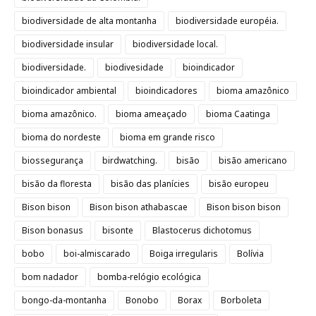
biodiversidade de alta montanha
biodiversidade européia.
biodiversidade insular
biodiversidade local.
biodiversidade.
biodivesidade
bioindicador
bioindicador ambiental
bioindicadores
bioma amazônico
bioma amazônico.
bioma ameaçado
bioma Caatinga
bioma do nordeste
bioma em grande risco
biossegurança
birdwatching.
bisão
bisão americano
bisão da floresta
bisão das planícies
bisão europeu
Bison bison
Bison bison athabascae
Bison bison bison
Bison bonasus
bisonte
Blastocerus dichotomus
bobo
boi-almiscarado
Boiga irregularis
Bolívia
bom nadador
bomba-relógio ecológica
bongo-da-montanha
Bonobo
Borax
Borboleta