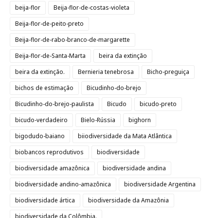
beija-flor
Beija-flor-de-costas-violeta
Beija-flor-de-peito-preto
Beija-flor-de-rabo-branco-de-margarette
Beija-flor-de-Santa-Marta
beira da extinção
beira da extinção.
Bernieria tenebrosa
Bicho-preguiça
bichos de estimação
Bicudinho-do-brejo
Bicudinho-do-brejo-paulista
Bicudo
bicudo-preto
bicudo-verdadeiro
Bielo-Rússia
bighorn
bigodudo-baiano
biiodiversidade da Mata Atlântica
biobancos reprodutivos
biodiversidade
biodiversidade amazônica
biodiversidade andina
biodiversidade andino-amazônica
biodiversidade Argentina
biodiversidade ártica
biodiversidade da Amazônia
biodiversidade da Colômbia.