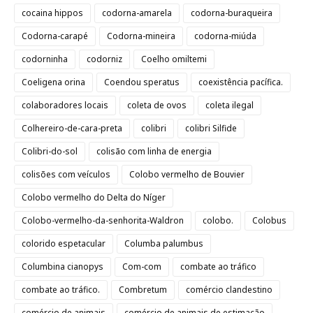
cocaina hippos
codorna-amarela
codorna-buraqueira
Codorna-carapé
Codorna-mineira
codorna-miúda
codorninha
codorniz
Coelho omiltemi
Coeligena orina
Coendou speratus
coexistência pacífica.
colaboradores locais
coleta de ovos
coleta ilegal
Colhereiro-de-cara-preta
colibri
colibri Silfide
Colibri-do-sol
colisão com linha de energia
colisões com veículos
Colobo vermelho de Bouvier
Colobo vermelho do Delta do Níger
Colobo-vermelho-da-senhorita-Waldron
colobo.
Colobus
colorido espetacular
Columba palumbus
Columbina cianopys
Com-com
combate ao tráfico
combate ao tráfico.
Combretum
comércio clandestino
comércio de animais
comércio de animais de estimação