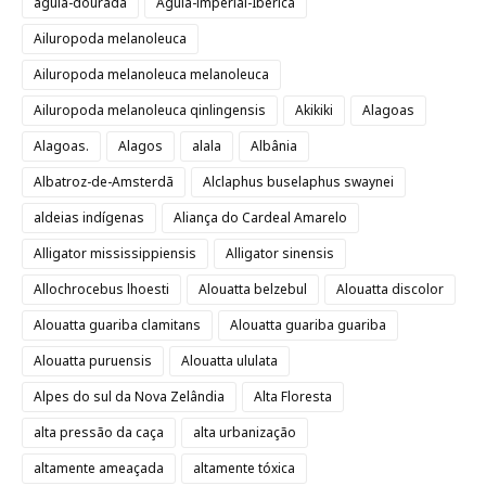
águia-dourada
Águia-imperial-Ibérica
Ailuropoda melanoleuca
Ailuropoda melanoleuca melanoleuca
Ailuropoda melanoleuca qinlingensis
Akikiki
Alagoas
Alagoas.
Alagos
alala
Albânia
Albatroz-de-Amsterdã
Alclaphus buselaphus swaynei
aldeias indígenas
Aliança do Cardeal Amarelo
Alligator mississippiensis
Alligator sinensis
Allochrocebus lhoesti
Alouatta belzebul
Alouatta discolor
Alouatta guariba clamitans
Alouatta guariba guariba
Alouatta puruensis
Alouatta ululata
Alpes do sul da Nova Zelândia
Alta Floresta
alta pressão da caça
alta urbanização
altamente ameaçada
altamente tóxica