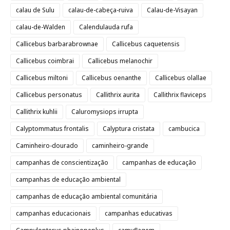
calau de Sulu
calau-de-cabeça-ruiva
Calau-de-Visayan
calau-de-Walden
Calendulauda rufa
Callicebus barbarabrownae
Callicebus caquetensis
Callicebus coimbrai
Callicebus melanochir
Callicebus miltoni
Callicebus oenanthe
Callicebus olallae
Callicebus personatus
Callithrix aurita
Callithrix flaviceps
Callithrix kuhlii
Caluromysiops irrupta
Calyptommatus frontalis
Calyptura cristata
cambucica
Caminheiro-dourado
caminheiro-grande
campanhas de conscientização
campanhas de educação
campanhas de educação ambiental
campanhas de educação ambiental comunitária
campanhas educacionais
campanhas educativas