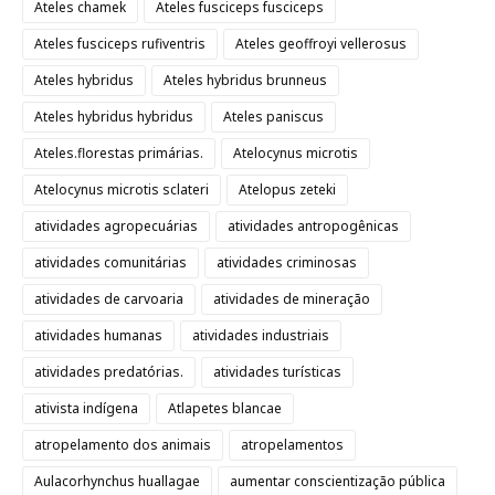
Ateles chamek
Ateles fusciceps fusciceps
Ateles fusciceps rufiventris
Ateles geoffroyi vellerosus
Ateles hybridus
Ateles hybridus brunneus
Ateles hybridus hybridus
Ateles paniscus
Ateles.florestas primárias.
Atelocynus microtis
Atelocynus microtis sclateri
Atelopus zeteki
atividades agropecuárias
atividades antropogênicas
atividades comunitárias
atividades criminosas
atividades de carvoaria
atividades de mineração
atividades humanas
atividades industriais
atividades predatórias.
atividades turísticas
ativista indígena
Atlapetes blancae
atropelamento dos animais
atropelamentos
Aulacorhynchus huallagae
aumentar conscientização pública