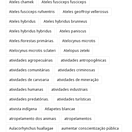
Ateles chamek
Ateles fusciceps fusciceps
Ateles fusciceps rufiventris
Ateles geoffroyi vellerosus
Ateles hybridus
Ateles hybridus brunneus
Ateles hybridus hybridus
Ateles paniscus
Ateles.florestas primárias.
Atelocynus microtis
Atelocynus microtis sclateri
Atelopus zeteki
atividades agropecuárias
atividades antropogênicas
atividades comunitárias
atividades criminosas
atividades de carvoaria
atividades de mineração
atividades humanas
atividades industriais
atividades predatórias.
atividades turísticas
ativista indígena
Atlapetes blancae
atropelamento dos animais
atropelamentos
Aulacorhynchus huallagae
aumentar conscientização pública