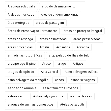
Aratinga solstitialis
arco do desmatamento
Ardeotis nigriceps
Área de endemismo Xingu
área protegida
áreas de pastagem
Áreas de Preservação Permanente
áreas de proteção integral
áreas de restinga
áreas desmatadas
áreas preservadas
áreas protegidas
Argélia
Argentina
Ariranha
armadilhas fotográficas
arquipélago de ilhas de Sulu
arquipélago filipino
Ártico
artigo
Artigos
artigos de opinião
Ásia Central
Asno selvagem asiático
asno selvagem da Mongólia
asnos
asnos selvagens
Asociación Armonia
assentamentos urbanos
astore sardo
Astrochelys yniphora
ataque de cães
ataques de animais domésticos
Ateles belzebuth