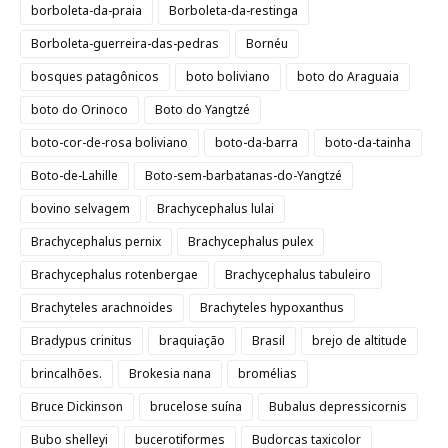
borboleta-da-praia
Borboleta-da-restinga
Borboleta-guerreira-das-pedras
Bornéu
bosques patagônicos
boto boliviano
boto do Araguaia
boto do Orinoco
Boto do Yangtzé
boto-cor-de-rosa boliviano
boto-da-barra
boto-da-tainha
Boto-de-Lahille
Boto-sem-barbatanas-do-Yangtzé
bovino selvagem
Brachycephalus lulai
Brachycephalus pernix
Brachycephalus pulex
Brachycephalus rotenbergae
Brachycephalus tabuleiro
Brachyteles arachnoides
Brachyteles hypoxanthus
Bradypus crinitus
braquiação
Brasil
brejo de altitude
brincalhões.
Brokesia nana
bromélias
Bruce Dickinson
brucelose suína
Bubalus depressicornis
Bubo shelleyi
bucerotiformes
Budorcas taxicolor