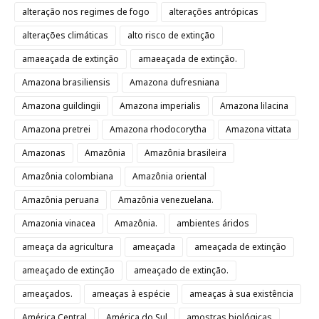
alteração nos regimes de fogo
alterações antrópicas
alterações climáticas
alto risco de extinção
amaeaçada de extinção
amaeaçada de extinção.
Amazona brasiliensis
Amazona dufresniana
Amazona guildingii
Amazona imperialis
Amazona lilacina
Amazona pretrei
Amazona rhodocorytha
Amazona vittata
Amazonas
Amazônia
Amazônia brasileira
Amazônia colombiana
Amazônia oriental
Amazônia peruana
Amazônia venezuelana.
Amazonia vinacea
Amazônia.
ambientes áridos
ameaça da agricultura
ameaçada
ameaçada de extinção
ameaçado de extinção
ameaçado de extinção.
ameaçados.
ameaças à espécie
ameaças à sua existência
América Central
América do Sul
amostras biológicas