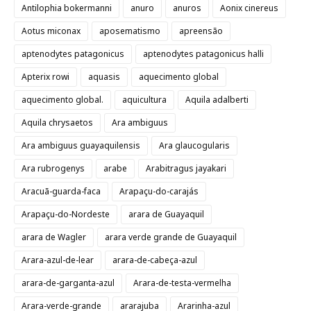
Antilophia bokermanni
anuro
anuros
Aonix cinereus
Aotus miconax
aposematismo
apreensão
aptenodytes patagonicus
aptenodytes patagonicus halli
Apterix rowi
aquasis
aquecimento global
aquecimento global.
aquicultura
Aquila adalberti
Aquila chrysaetos
Ara ambiguus
Ara ambiguus guayaquilensis
Ara glaucogularis
Ara rubrogenys
arabe
Arabitragus jayakari
Aracuã-guarda-faca
Arapaçu-do-carajás
Arapaçu-do-Nordeste
arara de Guayaquil
arara de Wagler
arara verde grande de Guayaquil
Arara-azul-de-lear
arara-de-cabeça-azul
arara-de-garganta-azul
Arara-de-testa-vermelha
Arara-verde-grande
ararajuba
Ararinha-azul