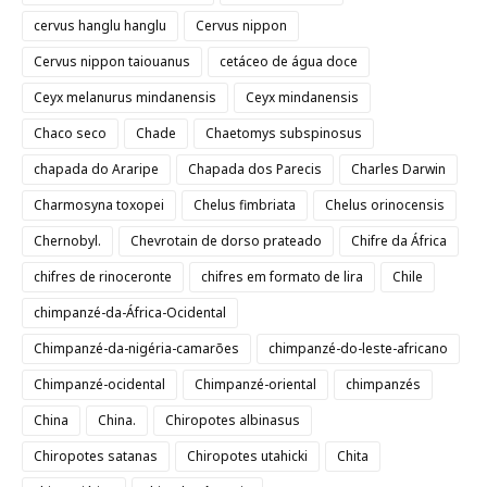
cervus hanglu hanglu
Cervus nippon
Cervus nippon taiouanus
cetáceo de água doce
Ceyx melanurus mindanensis
Ceyx mindanensis
Chaco seco
Chade
Chaetomys subspinosus
chapada do Araripe
Chapada dos Parecis
Charles Darwin
Charmosyna toxopei
Chelus fimbriata
Chelus orinocensis
Chernobyl.
Chevrotain de dorso prateado
Chifre da África
chifres de rinoceronte
chifres em formato de lira
Chile
chimpanzé-da-África-Ocidental
Chimpanzé-da-nigéria-camarões
chimpanzé-do-leste-africano
Chimpanzé-ocidental
Chimpanzé-oriental
chimpanzés
China
China.
Chiropotes albinasus
Chiropotes satanas
Chiropotes utahicki
Chita