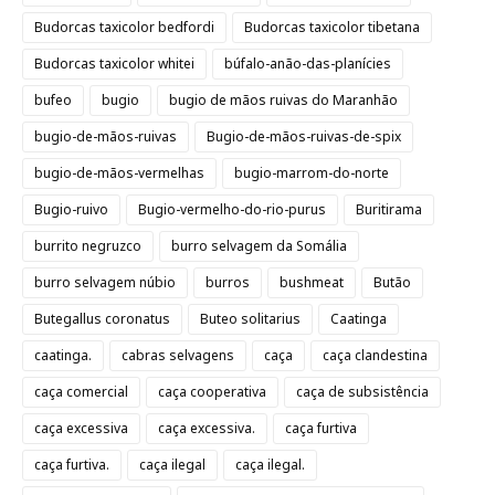
Budorcas taxicolor bedfordi
Budorcas taxicolor tibetana
Budorcas taxicolor whitei
búfalo-anão-das-planícies
bufeo
bugio
bugio de mãos ruivas do Maranhão
bugio-de-mãos-ruivas
Bugio-de-mãos-ruivas-de-spix
bugio-de-mãos-vermelhas
bugio-marrom-do-norte
Bugio-ruivo
Bugio-vermelho-do-rio-purus
Buritirama
burrito negruzco
burro selvagem da Somália
burro selvagem núbio
burros
bushmeat
Butão
Butegallus coronatus
Buteo solitarius
Caatinga
caatinga.
cabras selvagens
caça
caça clandestina
caça comercial
caça cooperativa
caça de subsistência
caça excessiva
caça excessiva.
caça furtiva
caça furtiva.
caça ilegal
caça ilegal.