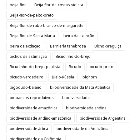
beija-flor
Beija-flor-de-costas-violeta
Beija-flor-de-peito-preto
Beija-flor-de-rabo-branco-de-margarette
Beija-flor-de-Santa-Marta
beira da extinção
beira da extinção.
Bernieria tenebrosa
Bicho-preguiça
bichos de estimação
Bicudinho-do-brejo
Bicudinho-do-brejo-paulista
Bicudo
bicudo-preto
bicudo-verdadeiro
Bielo-Rússia
bighorn
bigodudo-baiano
biiodiversidade da Mata Atlântica
biobancos reprodutivos
biodiversidade
biodiversidade amazônica
biodiversidade andina
biodiversidade andino-amazônica
biodiversidade Argentina
biodiversidade ártica
biodiversidade da Amazônia
biodiversidade da Colômbia.