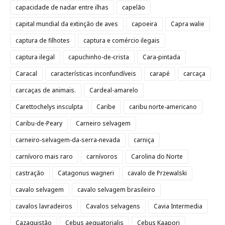
capacidade de nadar entre ilhas
capelão
capital mundial da extinção de aves
capoeira
Capra walie
captura de filhotes
captura e comércio ilegais
captura ilegal
capuchinho-de-crista
Cara-pintada
Caracal
características inconfundíveis
carapé
carcaça
carcaças de animais.
Cardeal-amarelo
Carettochelys insculpta
Caribe
caribu norte-americano
Caribu-de-Peary
Carneiro selvagem
carneiro-selvagem-da-serra-nevada
carniça
carnívoro mais raro
carnívoros
Carolina do Norte
castração
Catagonus wagneri
cavalo de Przewalski
cavalo selvagem
cavalo selvagem brasileiro
cavalos lavradeiros
Cavalos selvagens
Cavia Intermedia
Cazaquistão
Cebus aequatorialis
Cebus Kaapori