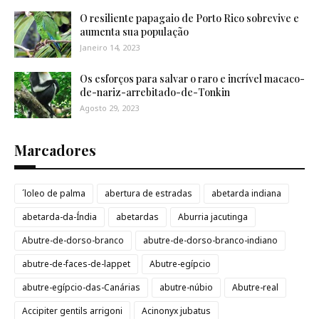
O resiliente papagaio de Porto Rico sobrevive e
aumenta sua população
Janeiro 14, 2023
Os esforços para salvar o raro e incrível macaco-
de-nariz-arrebitado-de-Tonkin
Agosto 29, 2023
Marcadores
´loleo de palma
abertura de estradas
abetarda indiana
abetarda-da-Índia
abetardas
Aburria jacutinga
Abutre-de-dorso-branco
abutre-de-dorso-branco-indiano
abutre-de-faces-de-lappet
Abutre-egípcio
abutre-egípcio-das-Canárias
abutre-núbio
Abutre-real
Accipiter gentils arrigoni
Acinonyx jubatus