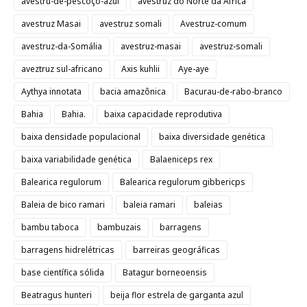
avestru-de-pescoço-azul
avestruz do Norte da África
avestruz Masai
avestruz somali
Avestruz-comum
avestruz-da-Somália
avestruz-masai
avestruz-somali
aveztruz sul-africano
Axis kuhlii
Aye-aye
Aythya innotata
bacia amazônica
Bacurau-de-rabo-branco
Bahia
Bahia.
baixa capacidade reprodutiva
baixa densidade populacional
baixa diversidade genética
baixa variabilidade genética
Balaeniceps rex
Balearica regulorum
Balearica regulorum gibbericps
Baleia de bico ramari
baleia ramari
baleias
bambu taboca
bambuzais
barragens
barragens hidrelétricas
barreiras geográficas
base científica sólida
Batagur borneoensis
Beatragus hunteri
beija flor estrela de garganta azul