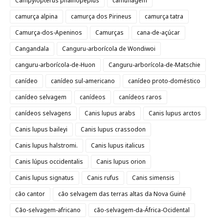
Campylopterus phainopeplus
camuflagem
camurça alpina
camurça dos Pirineus
camurça tatra
Camurça-dos-Apeninos
Camurças
cana-de-açúcar
Cangandala
Canguru-arborícola de Wondiwoi
canguru-arborícola-de-Huon
Canguru-arborícola-de-Matschie
canídeo
canídeo sul-americano
canídeo proto-doméstico
canídeo selvagem
canídeos
canídeos raros
canídeos selvagens
Canis lupus arabs
Canis lupus arctos
Canis lupus baileyi
Canis lupus crassodon
Canis lupus halstromi.
Canis lupus italicus
Canis lúpus occidentalis
Canis lupus orion
Canis lupus signatus
Canis rufus
Canis simensis
cão cantor
cão selvagem das terras altas da Nova Guiné
Cão-selvagem-africano
cão-selvagem-da-África-Ocidental