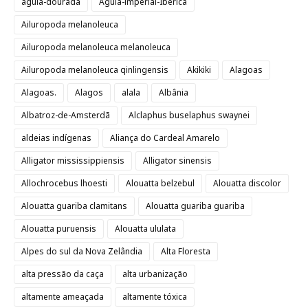
águia-dourada
Águia-imperial-Ibérica
Ailuropoda melanoleuca
Ailuropoda melanoleuca melanoleuca
Ailuropoda melanoleuca qinlingensis
Akikiki
Alagoas
Alagoas.
Alagos
alala
Albânia
Albatroz-de-Amsterdã
Alclaphus buselaphus swaynei
aldeias indígenas
Aliança do Cardeal Amarelo
Alligator mississippiensis
Alligator sinensis
Allochrocebus lhoesti
Alouatta belzebul
Alouatta discolor
Alouatta guariba clamitans
Alouatta guariba guariba
Alouatta puruensis
Alouatta ululata
Alpes do sul da Nova Zelândia
Alta Floresta
alta pressão da caça
alta urbanização
altamente ameaçada
altamente tóxica