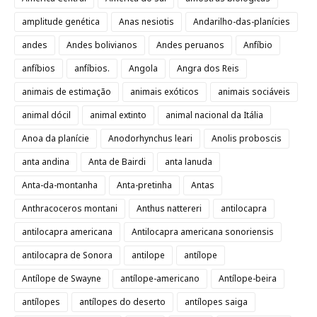
amplitude genética
Anas nesiotis
Andarilho-das-planícies
andes
Andes bolivianos
Andes peruanos
Anfíbio
anfíbios
anfíbios.
Angola
Angra dos Reis
animais de estimação
animais exóticos
animais sociáveis
animal dócil
animal extinto
animal nacional da Itália
Anoa da planície
Anodorhynchus leari
Anolis proboscis
anta andina
Anta de Bairdi
anta lanuda
Anta-da-montanha
Anta-pretinha
Antas
Anthracoceros montani
Anthus nattereri
antilocapra
antilocapra americana
Antilocapra americana sonoriensis
antilocapra de Sonora
antilope
antílope
Antílope de Swayne
antílope-americano
Antílope-beira
antílopes
antílopes do deserto
antílopes saiga