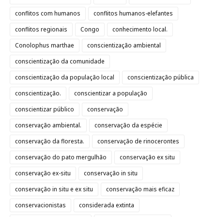
conflitos com humanos
conflitos humanos-elefantes
conflitos regionais
Congo
conhecimento local.
Conolophus marthae
conscientização ambiental
conscientização da comunidade
conscientização da população local
conscientização pública
conscientização.
conscientizar a população
conscientizar público
conservação
conservação ambiental.
conservação da espécie
conservação da floresta.
conservação de rinocerontes
conservação do pato mergulhão
conservação ex situ
conservação ex-situ
conservação in situ
conservação in situ e ex situ
conservação mais eficaz
conservacionistas
considerada extinta