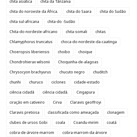
chita asiática
chita da Tânzania
chita do noroeste da África.
chita do Saara
chita do Sudão
chita sul-africana
chita-do -Sudão
Chita-do-nordeste-africano
chita-somali
chitas
Chlamyphorus truncatus
choca-do-nordeste-da-caatinga
Choeropsis liberiensis
choibo
choique
Chondrohierax wilsonii
Choquinha-de-alagoas
Chrysocyon brachyurus
chucuto negro
chuditch
chunhi
churuco
ciclones
cidade-estado
ciência cidadã
ciência cidadã.
Cingapura
ciração em cativeiro
Cirva
Claravis geoffroyi
Claravis pretiosa
classificada como ameaçada
clonagem
clubes de ursos Gobi
coala
Coandu-mirim
coatá
cobra-de-árvore-marrom
cobra-marrom-da-árvore