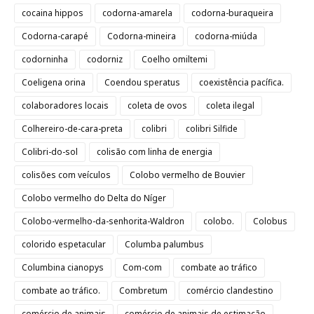
cocaina hippos
codorna-amarela
codorna-buraqueira
Codorna-carapé
Codorna-mineira
codorna-miúda
codorninha
codorniz
Coelho omiltemi
Coeligena orina
Coendou speratus
coexistência pacífica.
colaboradores locais
coleta de ovos
coleta ilegal
Colhereiro-de-cara-preta
colibri
colibri Silfide
Colibri-do-sol
colisão com linha de energia
colisões com veículos
Colobo vermelho de Bouvier
Colobo vermelho do Delta do Níger
Colobo-vermelho-da-senhorita-Waldron
colobo.
Colobus
colorido espetacular
Columba palumbus
Columbina cianopys
Com-com
combate ao tráfico
combate ao tráfico.
Combretum
comércio clandestino
comércio de animais
comércio de animais de estimação