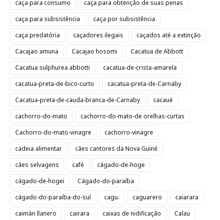
caça para consumo
caça para obtenção de suas penas
caça para subsistência
caça por subsistência
caça predatória
caçadores ilegais
caçados até a extinção
Cacajao amuna
Cacajao hosomi
Cacatua de Abbott
Cacatua sulphurea abbotti
cacatua-de-crista-amarela
cacatua-preta-de-bico-curto
cacatua-preta-de-Carnaby
Cacatua-preta-de-cauda-branca-de-Carnaby
cacaué
cachorro-do-mato
cachorro-do-mato-de orelhas-curtas
Cachorro-do-mato-vinagre
cachorro-vinagre
cadeia alimentar
cães cantores da Nova Guiné
cães selvagens
café
cágado-de-hoge
cágado-de-hogei
Cágado-do-paraíba
cágado-do-paraíba-do-sul
cagu.
caguarero
caiarara
caimàn llanero
cairara
caixas de nidificação
Calau