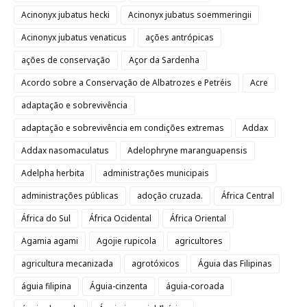
Acinonyx jubatus hecki
Acinonyx jubatus soemmeringii
Acinonyx jubatus venaticus
ações antrópicas
ações de conservação
Açor da Sardenha
Acordo sobre a Conservação de Albatrozes e Petréis
Acre
adaptação e sobrevivência
adaptação e sobrevivência em condições extremas
Addax
Addax nasomaculatus
Adelophryne maranguapensis
Adelpha herbita
administrações municipais
administrações públicas
adoção cruzada.
África Central
África do Sul
África Ocidental
África Oriental
Agamia agami
Agojie rupicola
agricultores
agricultura mecanizada
agrotóxicos
Águia das Filipinas
águia filipina
Águia-cinzenta
águia-coroada