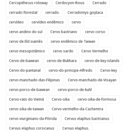
Cercopithecus roloway
Cerdocyon thous
Cerrado
cerrado florestal
cerrado.
Cerradomys goytaca
cervídeo
cervídeo endêmico
cervo
cervo andino do sul
Cervo bactriano
cervo corso
cervo de Eld siamês
cervo endêmico de Taiwan
cervo mesopotâmico
cervo sardo
Cervo Vermelho
Cervo-de-bawean
cervo-de-Bukhara
cervo-de-key-islands
Cervo-do-pantanal
cervo-do-principe-Alfredo
Cervo-key
cervo-manchado-das-Filipinas
Cervo-manchado-de-Visayan
cervo-porco-de-bawean
cervo-porco-de-kuhl
Cervo-rato do Vietnã
Cervo-sika
cervo-sika-de-formosa
cervo-sika-de-taiwan
Cervo-vermelho-da-Cachemira
cervo-viurginiano-da-Flórida
Cervus elaphus bactrianus
Cervus elaphus corsicanus
Cervus elaphus.