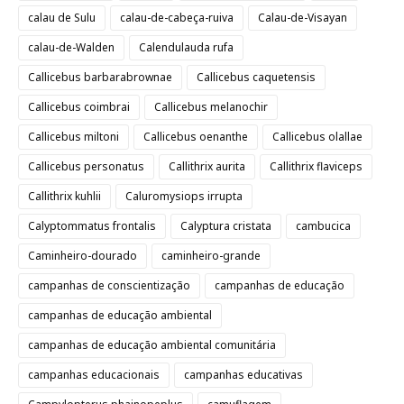
calau de Sulu
calau-de-cabeça-ruiva
Calau-de-Visayan
calau-de-Walden
Calendulauda rufa
Callicebus barbarabrownae
Callicebus caquetensis
Callicebus coimbrai
Callicebus melanochir
Callicebus miltoni
Callicebus oenanthe
Callicebus olallae
Callicebus personatus
Callithrix aurita
Callithrix flaviceps
Callithrix kuhlii
Caluromysiops irrupta
Calyptommatus frontalis
Calyptura cristata
cambucica
Caminheiro-dourado
caminheiro-grande
campanhas de conscientização
campanhas de educação
campanhas de educação ambiental
campanhas de educação ambiental comunitária
campanhas educacionais
campanhas educativas