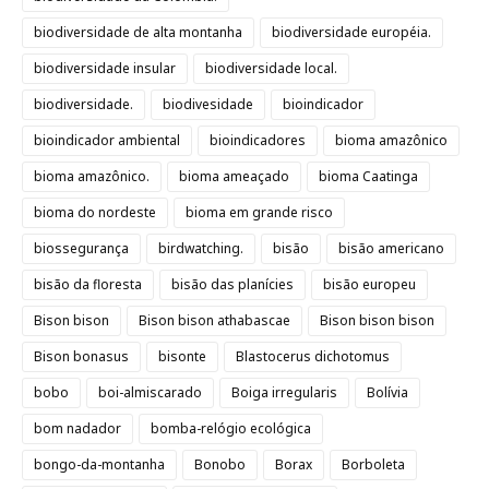
biodiversidade de alta montanha
biodiversidade européia.
biodiversidade insular
biodiversidade local.
biodiversidade.
biodivesidade
bioindicador
bioindicador ambiental
bioindicadores
bioma amazônico
bioma amazônico.
bioma ameaçado
bioma Caatinga
bioma do nordeste
bioma em grande risco
biossegurança
birdwatching.
bisão
bisão americano
bisão da floresta
bisão das planícies
bisão europeu
Bison bison
Bison bison athabascae
Bison bison bison
Bison bonasus
bisonte
Blastocerus dichotomus
bobo
boi-almiscarado
Boiga irregularis
Bolívia
bom nadador
bomba-relógio ecológica
bongo-da-montanha
Bonobo
Borax
Borboleta