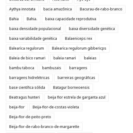
Aythya innotata
bacia amazônica
Bacurau-de-rabo-branco
Bahia
Bahia.
baixa capacidade reprodutiva
baixa densidade populacional
baixa diversidade genética
baixa variabilidade genética
Balaeniceps rex
Balearica regulorum
Balearica regulorum gibbericps
Baleia de bico ramari
baleia ramari
baleias
bambu taboca
bambuzais
barragens
barragens hidrelétricas
barreiras geográficas
base científica sólida
Batagur borneoensis
Beatragus hunteri
beija flor estrela de garganta azul
beija-flor
Beija-flor-de-costas-violeta
Beija-flor-de-peito-preto
Beija-flor-de-rabo-branco-de-margarette