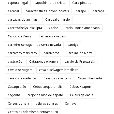
captura ilegal
capuchinho-de-crista
Cara-pintada
Caracal
características inconfundíveis
carapé
carcaça
carcaças de animais.
Cardeal-amarelo
Carettochelys insculpta
Caribe
caribu norte-americano
Caribu-de-Peary
Carneiro selvagem
carneiro-selvagem-da-serra-nevada
carniça
carnívoro mais raro
carnívoros
Carolina do Norte
castração
Catagonus wagneri
cavalo de Przewalski
cavalo selvagem
cavalo selvagem brasileiro
cavalos lavradeiros
Cavalos selvagens
Cavia Intermedia
Cazaquistão
Cebus aequatorialis
Cebus Kaapori
cegonha
cegonha bico de sapato
Celeus galeatus
Celeus obrieni
células solares
Cemave
Centro d Endemismo Pernambuco