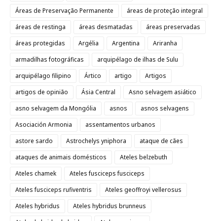
Áreas de Preservação Permanente
áreas de proteção integral
áreas de restinga
áreas desmatadas
áreas preservadas
áreas protegidas
Argélia
Argentina
Ariranha
armadilhas fotográficas
arquipélago de ilhas de Sulu
arquipélago filipino
Ártico
artigo
Artigos
artigos de opinião
Ásia Central
Asno selvagem asiático
asno selvagem da Mongólia
asnos
asnos selvagens
Asociación Armonia
assentamentos urbanos
astore sardo
Astrochelys yniphora
ataque de cães
ataques de animais domésticos
Ateles belzebuth
Ateles chamek
Ateles fusciceps fusciceps
Ateles fusciceps rufiventris
Ateles geoffroyi vellerosus
Ateles hybridus
Ateles hybridus brunneus