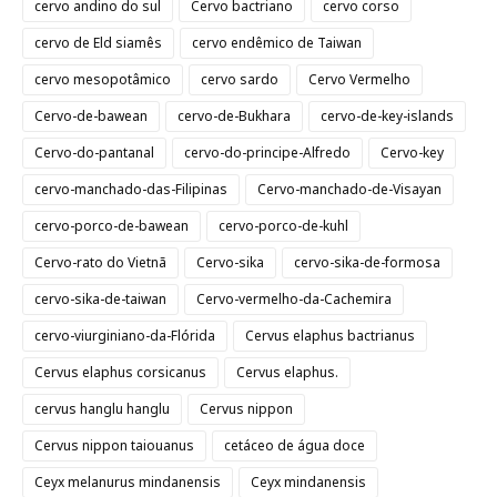
cervo andino do sul
Cervo bactriano
cervo corso
cervo de Eld siamês
cervo endêmico de Taiwan
cervo mesopotâmico
cervo sardo
Cervo Vermelho
Cervo-de-bawean
cervo-de-Bukhara
cervo-de-key-islands
Cervo-do-pantanal
cervo-do-principe-Alfredo
Cervo-key
cervo-manchado-das-Filipinas
Cervo-manchado-de-Visayan
cervo-porco-de-bawean
cervo-porco-de-kuhl
Cervo-rato do Vietnã
Cervo-sika
cervo-sika-de-formosa
cervo-sika-de-taiwan
Cervo-vermelho-da-Cachemira
cervo-viurginiano-da-Flórida
Cervus elaphus bactrianus
Cervus elaphus corsicanus
Cervus elaphus.
cervus hanglu hanglu
Cervus nippon
Cervus nippon taiouanus
cetáceo de água doce
Ceyx melanurus mindanensis
Ceyx mindanensis