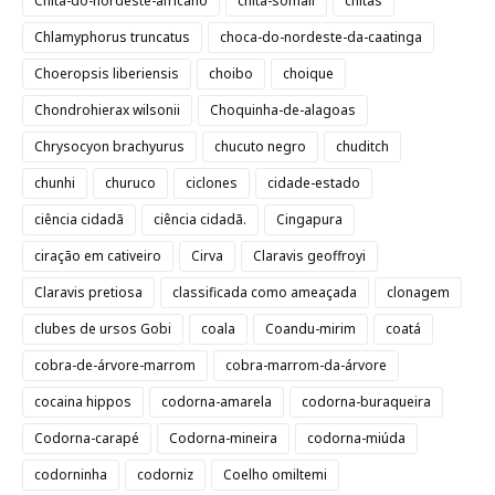
Chita-do-nordeste-africano
chita-somali
chitas
Chlamyphorus truncatus
choca-do-nordeste-da-caatinga
Choeropsis liberiensis
choibo
choique
Chondrohierax wilsonii
Choquinha-de-alagoas
Chrysocyon brachyurus
chucuto negro
chuditch
chunhi
churuco
ciclones
cidade-estado
ciência cidadã
ciência cidadã.
Cingapura
ciração em cativeiro
Cirva
Claravis geoffroyi
Claravis pretiosa
classificada como ameaçada
clonagem
clubes de ursos Gobi
coala
Coandu-mirim
coatá
cobra-de-árvore-marrom
cobra-marrom-da-árvore
cocaina hippos
codorna-amarela
codorna-buraqueira
Codorna-carapé
Codorna-mineira
codorna-miúda
codorninha
codorniz
Coelho omiltemi