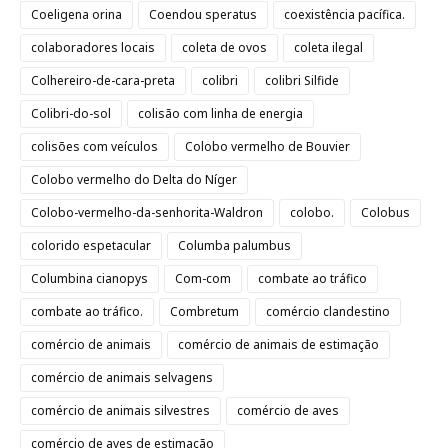
Coeligena orina
Coendou speratus
coexistência pacífica.
colaboradores locais
coleta de ovos
coleta ilegal
Colhereiro-de-cara-preta
colibri
colibri Silfide
Colibri-do-sol
colisão com linha de energia
colisões com veículos
Colobo vermelho de Bouvier
Colobo vermelho do Delta do Níger
Colobo-vermelho-da-senhorita-Waldron
colobo.
Colobus
colorido espetacular
Columba palumbus
Columbina cianopys
Com-com
combate ao tráfico
combate ao tráfico.
Combretum
comércio clandestino
comércio de animais
comércio de animais de estimação
comércio de animais selvagens
comércio de animais silvestres
comércio de aves
comércio de aves de estimação