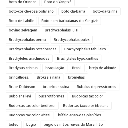
boto do Orinoco
Boto do Yangtzé
boto-cor-de-rosa boliviano
boto-da-barra
boto-da-tainha
Boto-de-Lahille
Boto-sem-barbatanas-do-Yangtzé
bovino selvagem
Brachycephalus lulai
Brachycephalus pernix
Brachycephalus pulex
Brachycephalus rotenbergae
Brachycephalus tabuleiro
Brachyteles arachnoides
Brachyteles hypoxanthus
Bradypus crinitus
braquiação
Brasil
brejo de altitude
brincalhões.
Brokesia nana
bromélias
Bruce Dickinson
brucelose suína
Bubalus depressicornis
Bubo shelleyi
bucerotiformes
Budorcas taxicolor
Budorcas taxicolor bedfordi
Budorcas taxicolor tibetana
Budorcas taxicolor whitei
búfalo-anão-das-planícies
bufeo
bugio
bugio de mãos ruivas do Maranhão