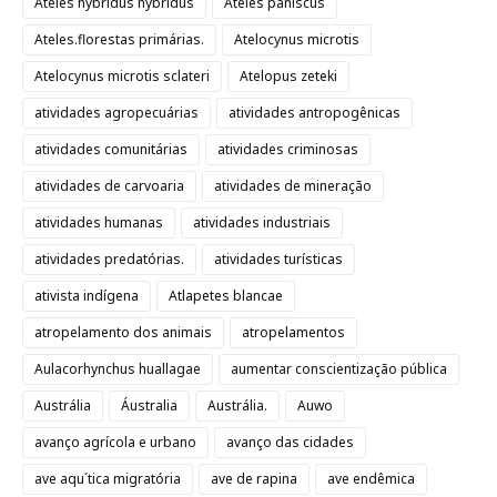
Ateles hybridus hybridus
Ateles paniscus
Ateles.florestas primárias.
Atelocynus microtis
Atelocynus microtis sclateri
Atelopus zeteki
atividades agropecuárias
atividades antropogênicas
atividades comunitárias
atividades criminosas
atividades de carvoaria
atividades de mineração
atividades humanas
atividades industriais
atividades predatórias.
atividades turísticas
ativista indígena
Atlapetes blancae
atropelamento dos animais
atropelamentos
Aulacorhynchus huallagae
aumentar conscientização pública
Austrália
Áustralia
Austrália.
Auwo
avanço agrícola e urbano
avanço das cidades
ave aqu´tica migratória
ave de rapina
ave endêmica