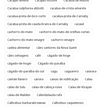
Cacajao amuna
Cacajao hosomi
Cacatua de Abbott
Cacatua sulphurea abbotti
cacatua-de-crista-amarela
cacatua-preta-de-bico-curto
cacatua-preta-de-Carnaby
Cacatua-preta-de-cauda-branca-de-Carnaby
cacaué
cachorro-do-mato
cachorro-do-mato-de orelhas-curtas
Cachorro-do-mato-vinagre
cachorro-vinagre
cadeia alimentar
cães cantores da Nova Guiné
cães selvagens
café
cágado-de-hoge
cágado-de-hogei
Cágado-do-paraíba
cágado-do-paraíba-do-sul
cagu.
caguarero
caiarara
caimàn llanero
cairara
caixas de nidificação
Calau
calau de Sulu
calau-de-cabeça-ruiva
Calau-de-Visayan
calau-de-Walden
Calendulauda rufa
Callicebus barbarabrownae
Callicebus caquetensis