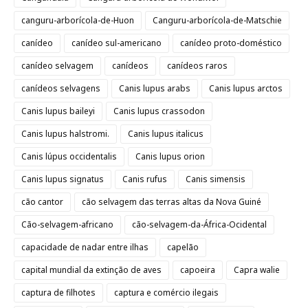
canguru-arborícola-de-Huon
Canguru-arborícola-de-Matschie
canídeo
canídeo sul-americano
canídeo proto-doméstico
canídeo selvagem
canídeos
canídeos raros
canídeos selvagens
Canis lupus arabs
Canis lupus arctos
Canis lupus baileyi
Canis lupus crassodon
Canis lupus halstromi.
Canis lupus italicus
Canis lúpus occidentalis
Canis lupus orion
Canis lupus signatus
Canis rufus
Canis simensis
cão cantor
cão selvagem das terras altas da Nova Guiné
Cão-selvagem-africano
cão-selvagem-da-África-Ocidental
capacidade de nadar entre ilhas
capelão
capital mundial da extinção de aves
capoeira
Capra walie
captura de filhotes
captura e comércio ilegais