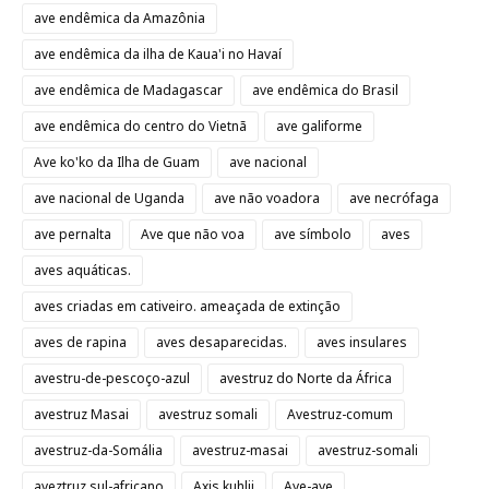
ave endêmica da Amazônia
ave endêmica da ilha de Kaua'i no Havaí
ave endêmica de Madagascar
ave endêmica do Brasil
ave endêmica do centro do Vietnã
ave galiforme
Ave ko'ko da Ilha de Guam
ave nacional
ave nacional de Uganda
ave não voadora
ave necrófaga
ave pernalta
Ave que não voa
ave símbolo
aves
aves aquáticas.
aves criadas em cativeiro. ameaçada de extinção
aves de rapina
aves desaparecidas.
aves insulares
avestru-de-pescoço-azul
avestruz do Norte da África
avestruz Masai
avestruz somali
Avestruz-comum
avestruz-da-Somália
avestruz-masai
avestruz-somali
aveztruz sul-africano
Axis kuhlii
Aye-aye