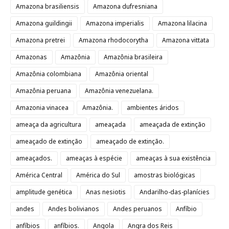
Amazona brasiliensis
Amazona dufresniana
Amazona guildingii
Amazona imperialis
Amazona lilacina
Amazona pretrei
Amazona rhodocorytha
Amazona vittata
Amazonas
Amazônia
Amazônia brasileira
Amazônia colombiana
Amazônia oriental
Amazônia peruana
Amazônia venezuelana.
Amazonia vinacea
Amazônia.
ambientes áridos
ameaça da agricultura
ameaçada
ameaçada de extinção
ameaçado de extinção
ameaçado de extinção.
ameaçados.
ameaças à espécie
ameaças à sua existência
América Central
América do Sul
amostras biológicas
amplitude genética
Anas nesiotis
Andarilho-das-planícies
andes
Andes bolivianos
Andes peruanos
Anfíbio
anfíbios
anfíbios.
Angola
Angra dos Reis