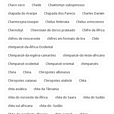
Chaco seco
Chade
Chaetomys subspinosus
chapada do Araripe
Chapada dos Parecis
Charles Darwin
Charmosyna toxopei
Chelus fimbriata
Chelus orinocensis
Chernobyl.
Chevrotain de dorso prateado
Chifre da África
chifres de rinoceronte
chifres em formato de lira
Chile
chimpanzé-da-África-Ocidental
Chimpanzé-da-nigéria-camarões
chimpanzé-do-leste-africano
Chimpanzé-ocidental
Chimpanzé-oriental
chimpanzés
China
China.
Chiropotes albinasus
Chiropotes satanas
Chiropotes utahicki
Chita
chita asiática
chita da Tânzania
chita do noroeste da África.
chita do Saara
chita do Sudão
chita sul-africana
chita-do -Sudão