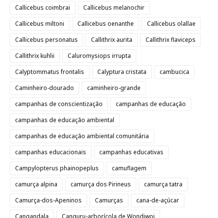
Callicebus coimbrai
Callicebus melanochir
Callicebus miltoni
Callicebus oenanthe
Callicebus olallae
Callicebus personatus
Callithrix aurita
Callithrix flaviceps
Callithrix kuhlii
Caluromysiops irrupta
Calyptommatus frontalis
Calyptura cristata
cambucica
Caminheiro-dourado
caminheiro-grande
campanhas de conscientização
campanhas de educação
campanhas de educação ambiental
campanhas de educação ambiental comunitária
campanhas educacionais
campanhas educativas
Campylopterus phainopeplus
camuflagem
camurça alpina
camurça dos Pirineus
camurça tatra
Camurça-dos-Apeninos
Camurças
cana-de-açúcar
Cangandala
Canguru-arborícola de Wondiwoi