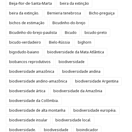
Beija-flor-de-Santa-Marta
beira da extinção
beira da extinção.
Bernieria tenebrosa
Bicho-preguiça
bichos de estimação
Bicudinho-do-brejo
Bicudinho-do-brejo-paulista
Bicudo
bicudo-preto
bicudo-verdadeiro
Bielo-Rússia
bighorn
bigodudo-baiano
biiodiversidade da Mata Atlântica
biobancos reprodutivos
biodiversidade
biodiversidade amazônica
biodiversidade andina
biodiversidade andino-amazônica
biodiversidade Argentina
biodiversidade ártica
biodiversidade da Amazônia
biodiversidade da Colômbia.
biodiversidade de alta montanha
biodiversidade européia.
biodiversidade insular
biodiversidade local.
biodiversidade.
biodivesidade
bioindicador