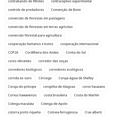
contrabando de filhotes
contraceptivo experimental
controle de predadores
Convenção de Bonn
conversão de florestas em pastagens
conversão de florestas em terras agrícolas
conversão florestal para agricultura
cooperação humanos e botos
cooperação internacional
COP26
Cordilheira dos Andes
Coréia do Sul
cores vibrantes
corredor das onças
corredores biológicos
corredores ecológicos
corrida ao ouro
Córsega
Coruja-águia de Shelley
Coruja-do-príncipe
corujinha-de-Alagoas
corvo havaiano
Corvus hawaiiensis
costa brasileira
Costa do Marfim
Cotinga maculata
Cotinga-de-Apolo
cotorra porto riqueña
Cotovia-ferruginosa
Crax alberti