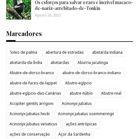
Os esforços para salvar o raro e incrível macaco-
de-nariz-arrebitado-de-Tonkin
Agosto 29, 2023
Marcadores
´loleo de palma
abertura de estradas
abetarda indiana
abetarda-da-Índia
abetardas
Aburria jacutinga
Abutre-de-dorso-branco
abutre-de-dorso-branco-indiano
abutre-de-faces-de-lappet
Abutre-egípcio
abutre-egípcio-das-Canárias
abutre-núbio
Abutre-real
Accipiter gentils arrigoni
Acinonyx jubatus
Acinonyx jubatus hecki
Acinonyx jubatus soemmeringii
Acinonyx jubatus venaticus
ações antrópicas
ações de conservação
Açor da Sardenha