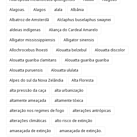
Alagoas.
Alagos
alala
Albânia
Albatroz-de-Amsterdã
Alclaphus buselaphus swaynei
aldeias indígenas
Aliança do Cardeal Amarelo
Alligator mississippiensis
Alligator sinensis
Allochrocebus lhoesti
Alouatta belzebul
Alouatta discolor
Alouatta guariba clamitans
Alouatta guariba guariba
Alouatta puruensis
Alouatta ululata
Alpes do sul da Nova Zelândia
Alta Floresta
alta pressão da caça
alta urbanização
altamente ameaçada
altamente tóxica
alteração nos regimes de fogo
alterações antrópicas
alterações climáticas
alto risco de extinção
amaeaçada de extinção
amaeaçada de extinção.