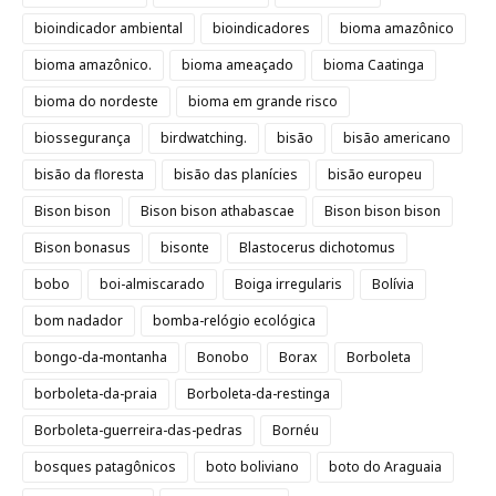
bioindicador ambiental
bioindicadores
bioma amazônico
bioma amazônico.
bioma ameaçado
bioma Caatinga
bioma do nordeste
bioma em grande risco
biossegurança
birdwatching.
bisão
bisão americano
bisão da floresta
bisão das planícies
bisão europeu
Bison bison
Bison bison athabascae
Bison bison bison
Bison bonasus
bisonte
Blastocerus dichotomus
bobo
boi-almiscarado
Boiga irregularis
Bolívia
bom nadador
bomba-relógio ecológica
bongo-da-montanha
Bonobo
Borax
Borboleta
borboleta-da-praia
Borboleta-da-restinga
Borboleta-guerreira-das-pedras
Bornéu
bosques patagônicos
boto boliviano
boto do Araguaia