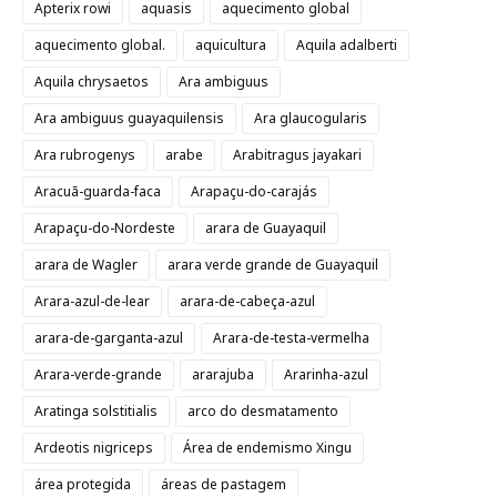
Apterix rowi
aquasis
aquecimento global
aquecimento global.
aquicultura
Aquila adalberti
Aquila chrysaetos
Ara ambiguus
Ara ambiguus guayaquilensis
Ara glaucogularis
Ara rubrogenys
arabe
Arabitragus jayakari
Aracuã-guarda-faca
Arapaçu-do-carajás
Arapaçu-do-Nordeste
arara de Guayaquil
arara de Wagler
arara verde grande de Guayaquil
Arara-azul-de-lear
arara-de-cabeça-azul
arara-de-garganta-azul
Arara-de-testa-vermelha
Arara-verde-grande
ararajuba
Ararinha-azul
Aratinga solstitialis
arco do desmatamento
Ardeotis nigriceps
Área de endemismo Xingu
área protegida
áreas de pastagem