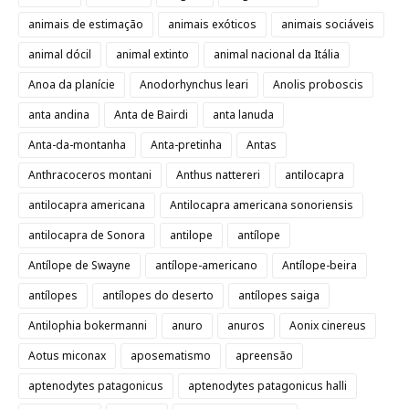
animais de estimação
animais exóticos
animais sociáveis
animal dócil
animal extinto
animal nacional da Itália
Anoa da planície
Anodorhynchus leari
Anolis proboscis
anta andina
Anta de Bairdi
anta lanuda
Anta-da-montanha
Anta-pretinha
Antas
Anthracoceros montani
Anthus nattereri
antilocapra
antilocapra americana
Antilocapra americana sonoriensis
antilocapra de Sonora
antilope
antílope
Antílope de Swayne
antílope-americano
Antílope-beira
antílopes
antílopes do deserto
antílopes saiga
Antilophia bokermanni
anuro
anuros
Aonix cinereus
Aotus miconax
aposematismo
apreensão
aptenodytes patagonicus
aptenodytes patagonicus halli