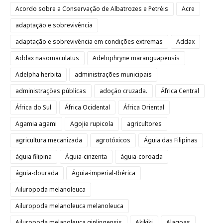
Acordo sobre a Conservação de Albatrozes e Petréis
Acre
adaptação e sobrevivência
adaptação e sobrevivência em condições extremas
Addax
Addax nasomaculatus
Adelophryne maranguapensis
Adelpha herbita
administrações municipais
administrações públicas
adoção cruzada.
África Central
África do Sul
África Ocidental
África Oriental
Agamia agami
Agojie rupicola
agricultores
agricultura mecanizada
agrotóxicos
Águia das Filipinas
águia filipina
Águia-cinzenta
águia-coroada
águia-dourada
Águia-imperial-Ibérica
Ailuropoda melanoleuca
Ailuropoda melanoleuca melanoleuca
Ailuropoda melanoleuca qinlingensis
Akikiki
Alagoas