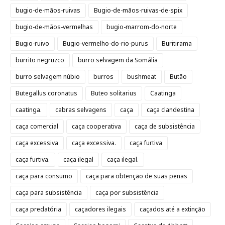
bugio-de-mãos-ruivas
Bugio-de-mãos-ruivas-de-spix
bugio-de-mãos-vermelhas
bugio-marrom-do-norte
Bugio-ruivo
Bugio-vermelho-do-rio-purus
Buritirama
burrito negruzco
burro selvagem da Somália
burro selvagem núbio
burros
bushmeat
Butão
Butegallus coronatus
Buteo solitarius
Caatinga
caatinga.
cabras selvagens
caça
caça clandestina
caça comercial
caça cooperativa
caça de subsistência
caça excessiva
caça excessiva.
caça furtiva
caça furtiva.
caça ilegal
caça ilegal.
caça para consumo
caça para obtenção de suas penas
caça para subsistência
caça por subsistência
caça predatória
caçadores ilegais
caçados até a extinção