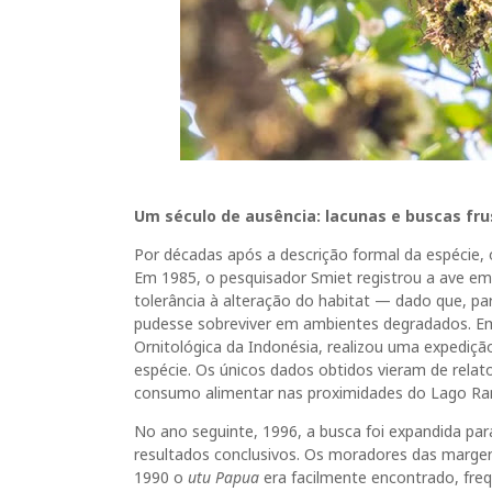
Um século de ausência: lacunas e buscas fr
Por décadas após a descrição formal da espécie, 
Em 1985, o pesquisador Smiet registrou a ave em 
tolerância à alteração do habitat — dado que, p
pudesse sobreviver em ambientes degradados. E
Ornitológica da Indonésia, realizou uma expedi
espécie. Os únicos dados obtidos vieram de relat
consumo alimentar nas proximidades do Lago Ra
No ano seguinte, 1996, a busca foi expandida para
resultados conclusivos. Os moradores das marge
1990 o
utu Papua
era facilmente encontrado, fre