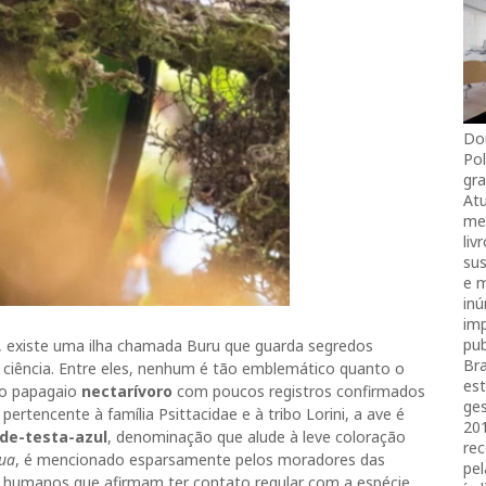
Do
Pol
gra
Atu
mei
liv
sus
e 
in
imp
pub
a, existe uma ilha chamada Buru que guarda segredos
Bra
a ciência. Entre eles, nenhum é tão emblemático quanto o
es
o papagaio
nectarívoro
com poucos registros confirmados
ges
ertencente à família Psittacidae e à tribo Lorini, a ave é
20
-de-testa-azul
, denominação que alude à leve coloração
rec
ua
, é mencionado esparsamente pelos moradores das
pel
umanos que afirmam ter contato regular com a espécie.