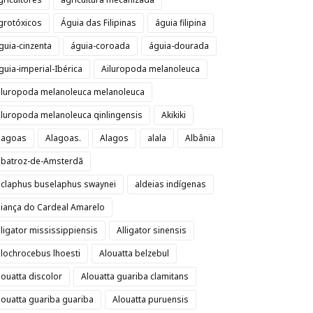
grotóxicos
Águia das Filipinas
águia filipina
guia-cinzenta
águia-coroada
águia-dourada
guia-imperial-Ibérica
Ailuropoda melanoleuca
iluropoda melanoleuca melanoleuca
iluropoda melanoleuca qinlingensis
Akikiki
lagoas
Alagoas.
Alagos
alala
Albânia
lbatroz-de-Amsterdã
lclaphus buselaphus swaynei
aldeias indígenas
liança do Cardeal Amarelo
lligator mississippiensis
Alligator sinensis
llochrocebus lhoesti
Alouatta belzebul
louatta discolor
Alouatta guariba clamitans
louatta guariba guariba
Alouatta puruensis