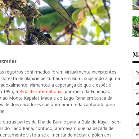
M
ustradas
os registros confirmados foram virtualmente inexistentes.
´
floresta de planície perturbada em Buru, sugerindo alguma
a
aradoxalmente, alimentou a esperança de que a espécie
m 1995, a
BirdLife International
, por meio da Fundação
A
ção ao Monte Kapalat Mada e ao Lago Rana em busca da
a
os de dois caçadores que afirmaram tê-la capturado para
na.
a
 outras partes da Ilha de Buru e para a Baía de Kayeli, sem
a
ns do Lago Rana, contudo, afirmavam que na década de
quentemente visto a se alimentar de néctar e pólen em
A