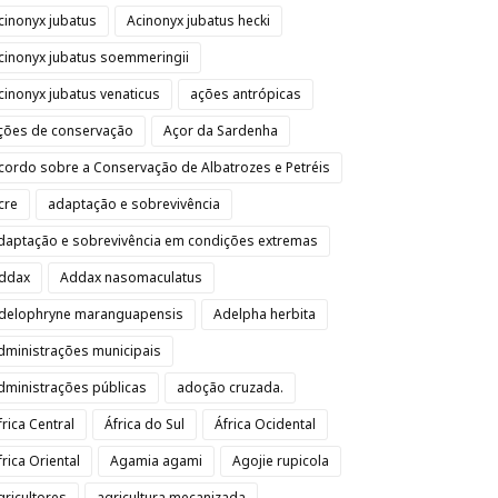
cinonyx jubatus
Acinonyx jubatus hecki
cinonyx jubatus soemmeringii
cinonyx jubatus venaticus
ações antrópicas
ções de conservação
Açor da Sardenha
cordo sobre a Conservação de Albatrozes e Petréis
cre
adaptação e sobrevivência
daptação e sobrevivência em condições extremas
ddax
Addax nasomaculatus
delophryne maranguapensis
Adelpha herbita
dministrações municipais
dministrações públicas
adoção cruzada.
frica Central
África do Sul
África Ocidental
frica Oriental
Agamia agami
Agojie rupicola
gricultores
agricultura mecanizada