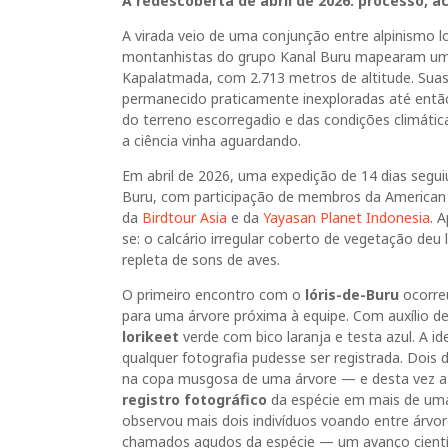
A redescoberta de abril de 2026: processo, a
A virada veio de uma conjunção entre alpinismo 
montanhistas do grupo Kanal Buru mapearam uma 
Kapalatmada, com 2.713 metros de altitude. Suas
permanecido praticamente inexploradas até entã
do terreno escorregadio e das condições climátic
a ciência vinha aguardando.
Em abril de 2026, uma expedição de 14 dias seguiu
Buru, com participação de membros da American Bi
da
Birdtour Asia
e da
Yayasan Planet Indonesia
. 
se: o calcário irregular coberto de vegetação deu
repleta de sons de aves.
O primeiro encontro com o
lóris-de-Buru
ocorre
para uma árvore próxima à equipe. Com auxílio 
lorikeet
verde com bico laranja e testa azul. A id
qualquer fotografia pudesse ser registrada. Dois
na copa musgosa de uma árvore — e desta vez a e
registro fotográfico
da espécie em mais de uma
observou mais dois indivíduos voando entre árvor
chamados agudos da espécie — um avanço científi