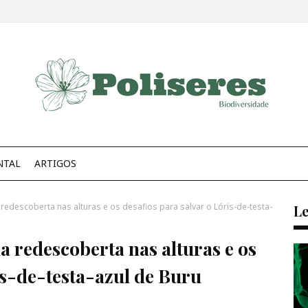
NTAL
ARTIGOS
edescoberta nas alturas e os desafios para salvar o Lóris-de-testa-
Le
 redescoberta nas alturas e os
is-de-testa-azul de Buru