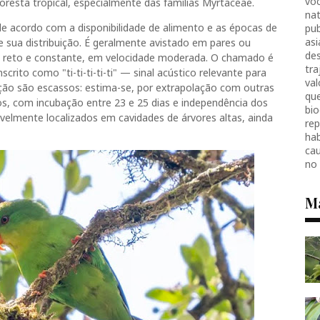
voc
loresta tropical, especialmente das famílias Myrtaceae.
nat
e acordo com a disponibilidade de alimento e as épocas de
pub
as
e sua distribuição. É geralmente avistado em pares ou
des
 é reto e constante, em velocidade moderada. O chamado é
tr
rito como "ti-ti-ti-ti-ti" — sinal acústico relevante para
val
ção são escassos: estima-se, por extrapolação com outras
que
os, com incubação entre 23 e 25 dias e independência dos
bio
ivelmente localizados em cavidades de árvores altas, ainda
re
hab
ca
no
M