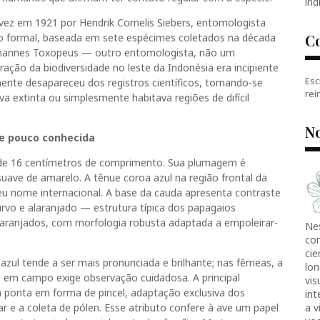
índ
a vez em 1921 por Hendrik Cornelis Siebers, entomologista
ão formal, baseada em sete espécimes coletados na década
C
Johannes Toxopeus — outro entomologista, não um
ração da biodiversidade no leste da Indonésia era incipiente
Esc
ente desapareceu dos registros científicos, tornando-se
rei
a extinta ou simplesmente habitava regiões de difícil
No
e pouco conhecida
de 16 centímetros de comprimento. Sua plumagem é
ave de amarelo. A tênue coroa azul na região frontal da
 seu nome internacional. A base da cauda apresenta contraste
rvo e alaranjado — estrutura típica dos papagaios
ranjados, com morfologia robusta adaptada a empoleirar-
Ne
co
cie
azul tende a ser mais pronunciada e brilhante; nas fêmeas, a
lon
xo em campo exige observação cuidadosa. A principal
vis
om ponta em forma de pincel, adaptação exclusiva dos
in
r e a coleta de pólen. Esse atributo confere à ave um papel
a v