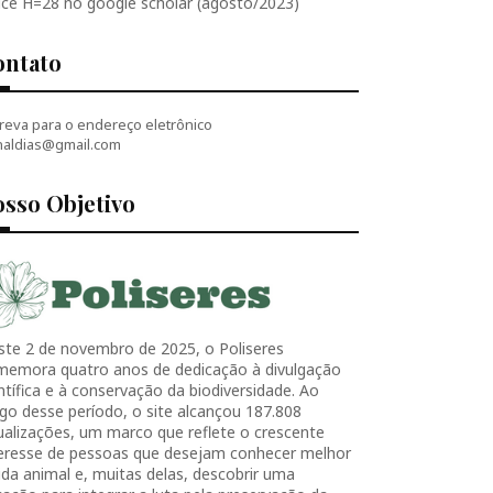
ice H=28 no google scholar (agosto/2023)
ontato
reva para o endereço eletrônico
naldias@gmail.com
sso Objetivo
ste 2 de novembro de 2025, o Poliseres
memora quatro anos de dedicação à divulgação
ntífica e à conservação da biodiversidade. Ao
go desse período, o site alcançou 187.808
ualizações, um marco que reflete o crescente
teresse de pessoas que desejam conhecer melhor
ida animal e, muitas delas, descobrir uma