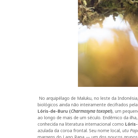
No arquipélago de Maluku, no leste da Indonési
biológicos ainda não inteiramente decifrados pel
Lóris-de-Buru
(
Charmosyna toxopei
)
, um pequen
ao longo de mais de um século. Endêmico da ilha, p
conhecida na literatura internacional como
Lóris
azulada da coroa frontal. Seu nome local,
utu Pap
margens do Lago Rana — um dos poucos grupos h