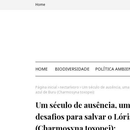
Home
HOME
BIODIVERSIDADE
POLÍTICA AMBIE
Página inicial
nectarívoro
Um século de ausência, uma r
azul de Buru (Charmosyna toxopei):
Um século de ausência, uma
desafios para salvar o Lór
(Charmosyna toxopei):