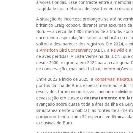
árvores floridas. Esse contraste entre a memória lo
fragilidade dos métodos de levantamento disponí
A situação de incerteza prolongou-se até novemb
britânico Craig Robson, durante uma excursão da B
Buru — a cerca de 1.300 metros de altitude. Foi 
encerrando especulações sobre a extinção da es
voltou a desaparecer dos registros. Em 2024, a ini
a
American Bird Conservancy
(ABC), a
Re:wild
e a
de aves perdidas. A Lista Vermelha da IUCN, que 
desde 2000, migrou-a em 2024 para a categoria 
de conservação, mas pela falta de informações suf
Entre 2023 e início de 2025, a
Konservasi Kakatua
pontos da Ilha de Buru, especialmente ao redor d
resultados foram inconclusivos: nenhum indivíduo
devastação em curso: o
desmatamento em lar
avançado sobre quase toda a área da Ilha de Buru 
simultaneamente o habitat, as fontes de alimento
comprometendo ainda 32 espécies endêmicas da I
exclusivas de Buru.