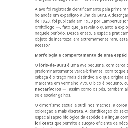
A ave foi registrada cientificamente pela primeir
holandês em expedição à Ilha de Buru. A descriç
de 1920, foi publicada em 1930 por Lambertus 
ornitólogo —, fato que já revela o quanto a explo
naquele período. Desde então, a espécie praticam
objeto de incerteza: era extremamente rara, estav
acesso?
Morfologia e comportamento de uma espéci
O
lóris-de-Buru
é uma ave pequena, com cerca 
predominantemente verde-brilhante, com toque su
cabeça é o traço mais distintivo e o que origina
marcante em vermelho vivo. O bico é pequeno, cu
nectarívoros
—, assim como os pés, também ala
se e escalar galhos.
O dimorfismo sexual é sutil: nos machos, a coroa 
coloração é mais discreta. A identificação do se
especialização biológica da espécie é a língua c
lorikeets
que permite a sucção eficiente de nécta