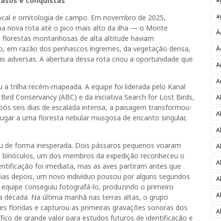
casos e conquistas
a
local e ornitologia de campo. Em novembro de 2025,
nova rota até o pico mais alto da ilha — o Monte
Á
 florestas montanhosas de alta altitude haviam
o, em razão dos penhascos íngremes, da vegetação densa,
Á
as adversas. A abertura dessa rota criou a oportunidade que
A
A
 a trilha recém-mapeada. A equipe foi liderada pelo Kanal
rd Conservancy (ABC) e da iniciativa Search for Lost Birds,
A
Após seis dias de escalada intensa, a paisagem transformou-
A
 lugar a uma floresta nebular musgosa de encanto singular,
A
u de forma inesperada. Dois pássaros pequenos voaram
A
de binóculos, um dos membros da expedição reconheceu o
A
entificação foi imediata, mas as aves partiram antes que
 dias depois, um novo indivíduo pousou por alguns segundos
A
quipe conseguiu fotografá-lo, produzindo o primeiro
A
 década. Na última manhã nas terras altas, o grupo
es floridas e capturou as primeiras gravações sonoras dos
A
co de grande valor para estudos futuros de identificação e