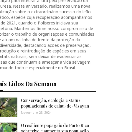
ação para integrar a luta pela preservação da
ureza. Neste aniversário, realizamos uma nova
licação sobre o extraordinário sucesso do leão
iático, espécie cuja recuperação acompanhamos
de 2021, quando o Poliseres iniciava sua
ajetória. Mantemos firme nosso compromisso de
orizar o trabalho de organizações e comunidades
 atuam na linha de frente da proteção da
diversidade, destacando ações de preservação,
produção e reintrodução de espécies em seus
itats naturais, sem deixar de evidenciar as
usas que continuam a ameaçar a vida selvagem,
 mundo todo e especialmente no Brasil.
ais Lidos Da Semana
Conservação, ecologia e status
populacionais do calau-de-Visayan
Novembro 23, 2024
O resiliente papagaio de Porto Rico
sobrevive e aumenta sua população