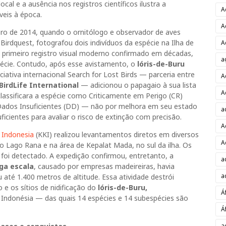
cal e a ausência nos registros científicos ilustra a
A
veis à época.
A
ro de 2014, quando o ornitólogo e observador de aves
irdquest, fotografou dois indivíduos da espécie na Ilha de
A
o primeiro registro visual moderno confirmado em décadas,
a
pécie. Contudo, após esse avistamento, o
lóris-de-Buru
ciativa internacional Search for Lost Birds — parceria entre
A
BirdLife International
— adicionou o papagaio à sua lista
A
classificara a espécie como Criticamente em Perigo (CR)
Dados Insuficientes (DD) — não por melhora em seu estado
a
icientes para avaliar o risco de extinção com precisão.
A
 Indonesia
(KKI) realizou levantamentos diretos em diversos
A
o Lago Rana e na área de Kepalat Mada, no sul da ilha. Os
 foi detectado. A expedição confirmou, entretanto, a
a
ga escala
, causado por empresas madeireiras, havia
a
até 1.400 metros de altitude. Essa atividade destrói
 e os sítios de nidificação do
lóris-de-Buru,
Á
ndonésia — das quais 14 espécies e 14 subespécies são
Á
a