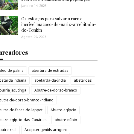
Janeiro 14, 2023
Os esforços para salvar o raro e
incrível macaco-de-nariz-arrebitado-
de-Tonkin
Agosto 29, 2023
arcadores
loleo de palma
abertura de estradas
betarda indiana
abetarda-da-Índia
abetardas
burria jacutinga
Abutre-de-dorso-branco
butre-de-dorso-branco-indiano
butre-de-faces-de-lappet
Abutre-egípcio
butre-egípcio-das-Canárias
abutre-núbio
butre-real
Accipiter gentils arrigoni