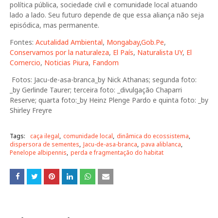
política pública, sociedade civil e comunidade local atuando
lado a lado. Seu futuro depende de que essa aliança não seja
episódica, mas permanente.
Fontes:
Acutalidad Ambiental
,
Mongabay
,
Gob.Pe
,
Conservamos por la naturaleza
,
El País
,
Naturalista UY
,
El
Comercio
,
Noticias Piura
,
Fandom
Fotos: Jacu-de-asa-branca_by Nick Athanas; segunda foto:
_by Gerlinde Taurer; terceira foto: _divulgação Chaparri
Reserve; quarta foto:_by Heinz Plenge Pardo e quinta foto: _by
Shirley Freyre
Tags:
caça ilegal
comunidade local
dinâmica do ecossistema
dispersora de sementes
Jacu-de-asa-branca
pava aliblanca
Penelope albipennis
perda e fragmentação do habitat