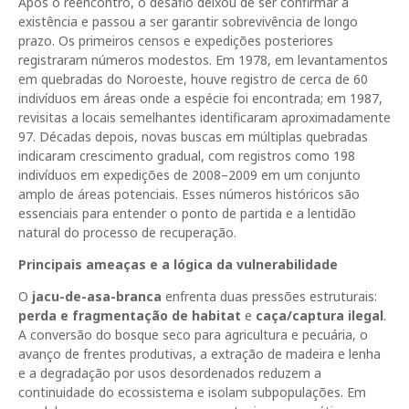
Após o reencontro, o desafio deixou de ser confirmar a
existência e passou a ser garantir sobrevivência de longo
prazo. Os primeiros censos e expedições posteriores
registraram números modestos. Em 1978, em levantamentos
em quebradas do Noroeste, houve registro de cerca de 60
indivíduos em áreas onde a espécie foi encontrada; em 1987,
revisitas a locais semelhantes identificaram aproximadamente
97. Décadas depois, novas buscas em múltiplas quebradas
indicaram crescimento gradual, com registros como 198
indivíduos em expedições de 2008–2009 em um conjunto
amplo de áreas potenciais. Esses números históricos são
essenciais para entender o ponto de partida e a lentidão
natural do processo de recuperação.
Principais ameaças e a lógica da vulnerabilidade
O
jacu-de-asa-branca
enfrenta duas pressões estruturais:
perda e fragmentação de habitat
e
caça/captura ilegal
.
A conversão do bosque seco para agricultura e pecuária, o
avanço de frentes produtivas, a extração de madeira e lenha
e a degradação por usos desordenados reduzem a
continuidade do ecossistema e isolam subpopulações. Em