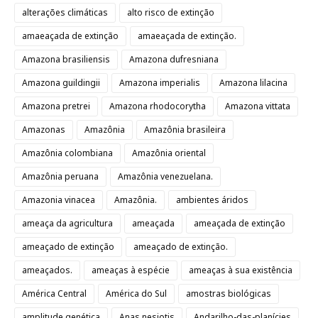
alterações climáticas
alto risco de extinção
amaeaçada de extinção
amaeaçada de extinção.
Amazona brasiliensis
Amazona dufresniana
Amazona guildingii
Amazona imperialis
Amazona lilacina
Amazona pretrei
Amazona rhodocorytha
Amazona vittata
Amazonas
Amazônia
Amazônia brasileira
Amazônia colombiana
Amazônia oriental
Amazônia peruana
Amazônia venezuelana.
Amazonia vinacea
Amazônia.
ambientes áridos
ameaça da agricultura
ameaçada
ameaçada de extinção
ameaçado de extinção
ameaçado de extinção.
ameaçados.
ameaças à espécie
ameaças à sua existência
América Central
América do Sul
amostras biológicas
amplitude genética
Anas nesiotis
Andarilho-das-planícies