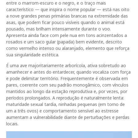
entre o marrom-escuro e o negro, e o traço mais
característico — que inspira o nome popular — está nas oito
a nove grandes penas primárias brancas na extremidade das
asas, que podem ficar pouco visíveis quando o animal está
pousado, mas brilham intensamente durante o voo.
Apresenta ainda face com pele nua em tons acinzentados a
rosados e um saco gular (papada) bem evidente, descrito
como vermelho intenso ou alaranjado, elemento que reforça
sua singularidade estética.
É uma ave majoritariamente arborícola, ativa sobretudo ao
amanhecer e antes do entardecer, quando vocaliza com força
e pode delimitar território. Frequentemente é observada em
pares, coerente com seu padrão monogâmico, com vínculos
mantidos ao longo da estação reprodutiva e, por vezes, por
períodos prolongados. A reprodução é naturalmente lenta:
maturidade sexual tardia, ninhadas pequenas (em torno de
um a três ovos) e comportamento sensível ao estresse
aumentam a vulnerabilidade diante de perturbações e perdas
locais.