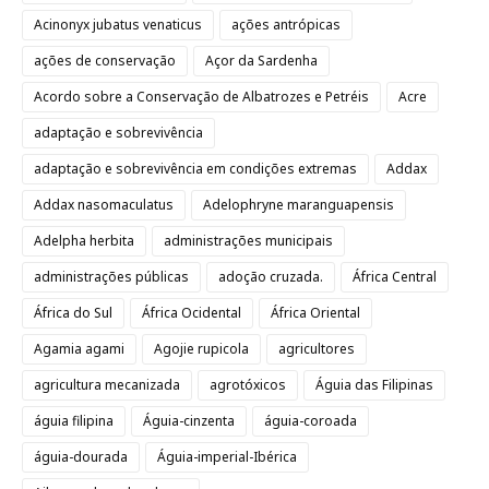
Acinonyx jubatus venaticus
ações antrópicas
ações de conservação
Açor da Sardenha
Acordo sobre a Conservação de Albatrozes e Petréis
Acre
adaptação e sobrevivência
adaptação e sobrevivência em condições extremas
Addax
Addax nasomaculatus
Adelophryne maranguapensis
Adelpha herbita
administrações municipais
administrações públicas
adoção cruzada.
África Central
África do Sul
África Ocidental
África Oriental
Agamia agami
Agojie rupicola
agricultores
agricultura mecanizada
agrotóxicos
Águia das Filipinas
águia filipina
Águia-cinzenta
águia-coroada
águia-dourada
Águia-imperial-Ibérica