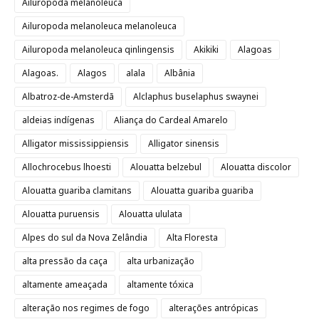
Ailuropoda melanoleuca
Ailuropoda melanoleuca melanoleuca
Ailuropoda melanoleuca qinlingensis
Akikiki
Alagoas
Alagoas.
Alagos
alala
Albânia
Albatroz-de-Amsterdã
Alclaphus buselaphus swaynei
aldeias indígenas
Aliança do Cardeal Amarelo
Alligator mississippiensis
Alligator sinensis
Allochrocebus lhoesti
Alouatta belzebul
Alouatta discolor
Alouatta guariba clamitans
Alouatta guariba guariba
Alouatta puruensis
Alouatta ululata
Alpes do sul da Nova Zelândia
Alta Floresta
alta pressão da caça
alta urbanização
altamente ameaçada
altamente tóxica
alteração nos regimes de fogo
alterações antrópicas