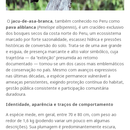
O
jacu-de-asa-branca
, também conhecido no Peru como
pava aliblanca
(
Penelope albipennis
), é um cracídeo exclusivo
dos bosques secos da costa norte do Peru, um ecossistema
marcado por forte sazonalidade, escassez hídrica e pressões
históricas de conversão do solo. Trata-se de uma ave grande
e esguia, de presença marcante e alto valor simbólico, cuja
trajetória — da “extinção” presumida ao retorno
documentado — tornou-se um dos casos mais emblemáticos
de conservação no país. Mesmo com avanços expressivos
nas últimas décadas, a espécie permanece vulnerável a
ameaças persistentes, exigindo proteção contínua do habitat,
gestão pública consistente e participação comunitária
duradoura.
Identidade, aparência e traços de comportamento
A espécie mede, em geral, entre 70 e 80 cm, com peso ao
redor de 1,6 kg (podendo variar um pouco em algumas
descrições). Sua plumagem é predominantemente escura,