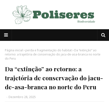
Página inicial
perda e fragmentação do habitat
Da “extinção” ao
retorno: a trajetória de conservação do jacu-de-asa-branca no norte
do Peru
Da “extinção” ao retorno: a
trajetória de conservação do jacu-
de-asa-branca no norte do Peru
-
Dezembro 28, 2025