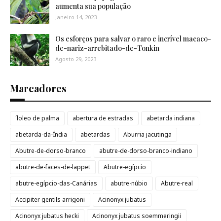
aumenta sua população
Janeiro 14, 2023
Os esforços para salvar o raro e incrível macaco-
de-nariz-arrebitado-de-Tonkin
Agosto 29, 2023
Marcadores
´loleo de palma
abertura de estradas
abetarda indiana
abetarda-da-Índia
abetardas
Aburria jacutinga
Abutre-de-dorso-branco
abutre-de-dorso-branco-indiano
abutre-de-faces-de-lappet
Abutre-egípcio
abutre-egípcio-das-Canárias
abutre-núbio
Abutre-real
Accipiter gentils arrigoni
Acinonyx jubatus
Acinonyx jubatus hecki
Acinonyx jubatus soemmeringii