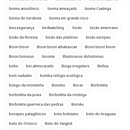
bioma amazônico.
bioma ameaçado
bioma Caatinga
bioma do nordeste
bioma em grande risco
biossegurança
birdwatching.
bisão
bisão americano
bisão da floresta
bisão das planícies
bisão europeu
Bison bison
Bison bison athabascae
Bison bison bison
Bison bonasus
bisonte
Blastocerus dichotomus
bobo
boi-almiscarado
Boiga irregularis
Bolívia
bom nadador
bomba-relógio ecológica
bongo-da-montanha
Bonobo
Borax
Borboleta
borboleta-da-praia
Borboleta-da-restinga
Borboleta-guerreira-das-pedras
Bornéu
bosques patagônicos
boto boliviano
boto do Araguaia
boto do Orinoco
Boto do Yangtzé