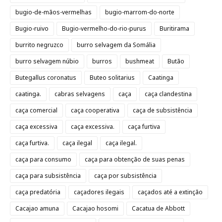
bugio-de-mãos-vermelhas
bugio-marrom-do-norte
Bugio-ruivo
Bugio-vermelho-do-rio-purus
Buritirama
burrito negruzco
burro selvagem da Somália
burro selvagem núbio
burros
bushmeat
Butão
Butegallus coronatus
Buteo solitarius
Caatinga
caatinga.
cabras selvagens
caça
caça clandestina
caça comercial
caça cooperativa
caça de subsistência
caça excessiva
caça excessiva.
caça furtiva
caça furtiva.
caça ilegal
caça ilegal.
caça para consumo
caça para obtenção de suas penas
caça para subsistência
caça por subsistência
caça predatória
caçadores ilegais
caçados até a extinção
Cacajao amuna
Cacajao hosomi
Cacatua de Abbott