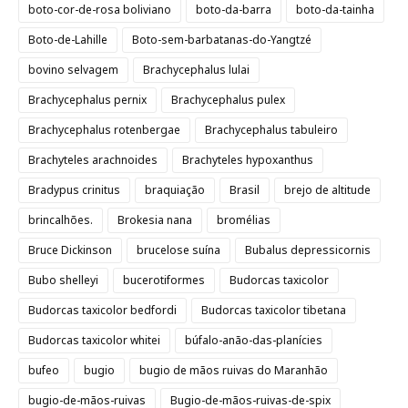
boto-cor-de-rosa boliviano
boto-da-barra
boto-da-tainha
Boto-de-Lahille
Boto-sem-barbatanas-do-Yangtzé
bovino selvagem
Brachycephalus lulai
Brachycephalus pernix
Brachycephalus pulex
Brachycephalus rotenbergae
Brachycephalus tabuleiro
Brachyteles arachnoides
Brachyteles hypoxanthus
Bradypus crinitus
braquiação
Brasil
brejo de altitude
brincalhões.
Brokesia nana
bromélias
Bruce Dickinson
brucelose suína
Bubalus depressicornis
Bubo shelleyi
bucerotiformes
Budorcas taxicolor
Budorcas taxicolor bedfordi
Budorcas taxicolor tibetana
Budorcas taxicolor whitei
búfalo-anão-das-planícies
bufeo
bugio
bugio de mãos ruivas do Maranhão
bugio-de-mãos-ruivas
Bugio-de-mãos-ruivas-de-spix