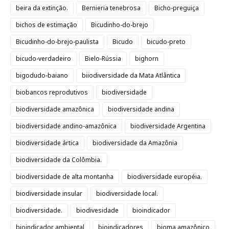
beira da extinção.
Bernieria tenebrosa
Bicho-preguiça
bichos de estimação
Bicudinho-do-brejo
Bicudinho-do-brejo-paulista
Bicudo
bicudo-preto
bicudo-verdadeiro
Bielo-Rússia
bighorn
bigodudo-baiano
biiodiversidade da Mata Atlântica
biobancos reprodutivos
biodiversidade
biodiversidade amazônica
biodiversidade andina
biodiversidade andino-amazônica
biodiversidade Argentina
biodiversidade ártica
biodiversidade da Amazônia
biodiversidade da Colômbia.
biodiversidade de alta montanha
biodiversidade européia.
biodiversidade insular
biodiversidade local.
biodiversidade.
biodivesidade
bioindicador
bioindicador ambiental
bioindicadores
bioma amazônico