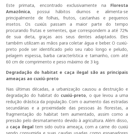
Este primata, encontrado exclusivamente na
Floresta
Amazônica
, possui hábitos diurnos e alimenta-se
principalmente de folhas, frutos, castanhas e pequenos
insetos. Os cuxiús passam a maior parte do tempo
procurando frutas e sementes, que correspondem a até 72%
de sua dieta, graças aos seus dentes adaptados. Eles
também utilizam as mãos para coletar água e beber. O cuxiú-
preto pode ser identificado pelo seu rabo longo e peludo,
pelagem espessa, barba característica e tamanho, com até
60 cm de comprimento e peso máximo de 3 kg.
Degradação do habitat e caça ilegal são as principais
ameaças ao cuxiú-preto
Nas últimas décadas, a urbanização causou a destruição e
degradação do habitat do
cuxiú-preto
, o que levou a uma
redução drástica da população. Com o aumento das estradas
secundárias e a proximidade das pessoas às florestas, a
fragmentação do habitat tem aumentado, assim como a
pressão pelo desmatamento devido à agricultura. Além disso,
a
caça ilegal
tem sido outra ameaça, com a carne do cuxiú
sendo consumida e suas caudas usadas como espanadores