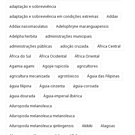
adaptação e sobrevivência
adaptação e sobrevivência em condições extremas
Addax
Addax nasomaculatus
Adelophryne maranguapensis
Adelpha herbita
administrações municipais
administrações públicas
adoção cruzada.
África Central
África do Sul
África Ocidental
África Oriental
Agamia agami
Agojie rupicola
agricultores
agricultura mecanizada
agrotóxicos
Águia das Filipinas
águia filipina
Águia-cinzenta
águia-coroada
águia-dourada
Águia-imperial-Ibérica
Ailuropoda melanoleuca
Ailuropoda melanoleuca melanoleuca
Ailuropoda melanoleuca qinlingensis
Akikiki
Alagoas