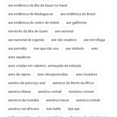
ave endêmica da ilha de Kaua'i no Havaí
ave endêmica de Madagascar
ave endêmica do Brasil
ave endêmica do centro do Vietnã
ave galiforme
Ave ko'ko da Ilha de Guam
ave nacional
ave nacional de Uganda
ave não voadora
ave necrófaga
ave pernalta
Ave que não voa
ave símbolo
aves
aves aquáticas.
aves criadas em cativeiro. ameaçada de extinção
aves de rapina
aves desaparecidas.
aves insulares
avestru-de-pescoço-azul
avestruz do Norte da África
avestruz Masai
avestruz somali
Avestruz-comum
avestruz-da-Somália
avestruz-masai
avestruz-somali
aveztruz sul-africano
Axis kuhlii
Aye-aye