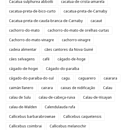
Cacatua sulphurea abbotti
cacatua-de-crista-amarela
cacatua-preta-de-bico-curto
cacatua-preta-de-Carnaby
Cacatua-preta-de-cauda-branca-de-Carnaby
cacaué
cachorro-do-mato
cachorro-do-mato-de orelhas-curtas
Cachorro-do-mato-vinagre
cachorro-vinagre
cadeia alimentar
cães cantores da Nova Guiné
cães selvagens
café
cágado-de-hoge
cágado-de-hogei
Cágado-do-paraíba
cágado-do-paraíba-do-sul
cagu.
caguarero
caiarara
caimàn llanero
cairara
caixas de nidificação
Calau
calau de Sulu
calau-de-cabeça-ruiva
Calau-de-Visayan
calau-de-Walden
Calendulauda rufa
Callicebus barbarabrownae
Callicebus caquetensis
Callicebus coimbrai
Callicebus melanochir