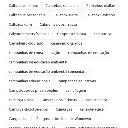
Callicebus miltoni
Callicebus oenanthe
Callicebus olallae
Callicebus personatus
Callithrix aurita
Callithrix flaviceps
Callithrix kuhlii
Caluromysiops irrupta
Calyptommatus frontalis
Calyptura cristata
cambucica
Caminheiro-dourado
caminheiro-grande
campanhas de conscientização
campanhas de educação
campanhas de educação ambiental
campanhas de educação ambiental comunitária
campanhas educacionais
campanhas educativas
Campylopterus phainopeplus
camuflagem
camurça alpina
camurça dos Pirineus
camurça tatra
Camurça-dos-Apeninos
Camurças
cana-de-açúcar
Cangandala
Canguru-arborícola de Wondiwoi