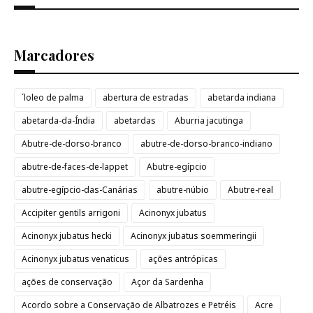
Marcadores
´loleo de palma
abertura de estradas
abetarda indiana
abetarda-da-Índia
abetardas
Aburria jacutinga
Abutre-de-dorso-branco
abutre-de-dorso-branco-indiano
abutre-de-faces-de-lappet
Abutre-egípcio
abutre-egípcio-das-Canárias
abutre-núbio
Abutre-real
Accipiter gentils arrigoni
Acinonyx jubatus
Acinonyx jubatus hecki
Acinonyx jubatus soemmeringii
Acinonyx jubatus venaticus
ações antrópicas
ações de conservação
Açor da Sardenha
Acordo sobre a Conservação de Albatrozes e Petréis
Acre