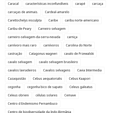
Caracal
características inconfundíveis
carapé
carcaça
carcaças de animais.
Cardeal-amarelo
Carettochelys insculpta
Caribe
caribu norte-americano
Caribu-de-Peary
Carneiro selvagem
carneiro-selvagem-da-serra-nevada
carniça
carnívoro mais raro
carnívoros
Carolina do Norte
castração
Catagonus wagneri
cavalo de Przewalski
cavalo selvagem
cavalo selvagem brasileiro
cavalos lavradeiros
Cavalos selvagens
Cavia Intermedia
Cazaquistão
Cebus aequatorialis
Cebus Kaapori
cegonha
cegonha bico de sapato
Celeus galeatus
Celeus obrieni
células solares
Cemave
Centro d Endemismo Pernambuco
Centro de biodiversidade da Indo-Birmânia