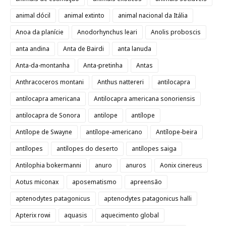
animal dócil
animal extinto
animal nacional da Itália
Anoa da planície
Anodorhynchus leari
Anolis proboscis
anta andina
Anta de Bairdi
anta lanuda
Anta-da-montanha
Anta-pretinha
Antas
Anthracoceros montani
Anthus nattereri
antilocapra
antilocapra americana
Antilocapra americana sonoriensis
antilocapra de Sonora
antilope
antílope
Antílope de Swayne
antílope-americano
Antílope-beira
antílopes
antílopes do deserto
antílopes saiga
Antilophia bokermanni
anuro
anuros
Aonix cinereus
Aotus miconax
aposematismo
apreensão
aptenodytes patagonicus
aptenodytes patagonicus halli
Apterix rowi
aquasis
aquecimento global