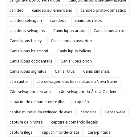
canguru-arborícola-de-Huon
Canguru-arborícola-de-Matschie
canídeo
canídeo sul-americano
canídeo proto-doméstico
canídeo selvagem
canídeos
canídeos raros
canídeos selvagens
Canis lupus arabs
Canis lupus arctos
Canis lupus baileyi
Canis lupus crassodon
Canis lupus halstromi.
Canis lupus italicus
Canis lúpus occidentalis
Canis lupus orion
Canis lupus signatus
Canis rufus
Canis simensis
cão cantor
cão selvagem das terras altas da Nova Guiné
Cão-selvagem-africano
cão-selvagem-da-África-Ocidental
capacidade de nadar entre ilhas
capelão
capital mundial da extinção de aves
capoeira
Capra walie
captura de filhotes
captura e comércio ilegais
captura ilegal
capuchinho-de-crista
Cara-pintada