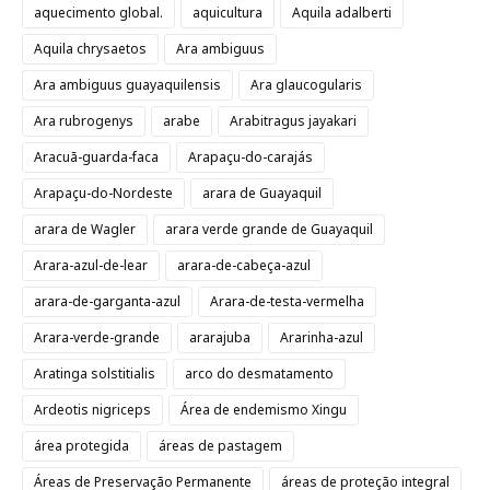
aquecimento global.
aquicultura
Aquila adalberti
Aquila chrysaetos
Ara ambiguus
Ara ambiguus guayaquilensis
Ara glaucogularis
Ara rubrogenys
arabe
Arabitragus jayakari
Aracuã-guarda-faca
Arapaçu-do-carajás
Arapaçu-do-Nordeste
arara de Guayaquil
arara de Wagler
arara verde grande de Guayaquil
Arara-azul-de-lear
arara-de-cabeça-azul
arara-de-garganta-azul
Arara-de-testa-vermelha
Arara-verde-grande
ararajuba
Ararinha-azul
Aratinga solstitialis
arco do desmatamento
Ardeotis nigriceps
Área de endemismo Xingu
área protegida
áreas de pastagem
Áreas de Preservação Permanente
áreas de proteção integral