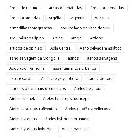
áreas de restinga
áreas desmatadas
áreas preservadas
áreas protegidas
Argélia
Argentina
Ariranha
armadilhas fotográficas
arquipélago de ilhas de Sulu
arquipélago filipino
Ártico
artigo
Artigos
artigos de opinião
Ásia Central
Asno selvagem asiático
asno selvagem da Mongólia
asnos
asnos selvagens
Asociación Armonia
assentamentos urbanos
astore sardo
Astrochelys yniphora
ataque de cães
ataques de animais domésticos
Ateles belzebuth
Ateles chamek
Ateles fusciceps fusciceps
Ateles fusciceps rufiventris
Ateles geoffroyi vellerosus
Ateles hybridus
Ateles hybridus brunneus
Ateles hybridus hybridus
Ateles paniscus