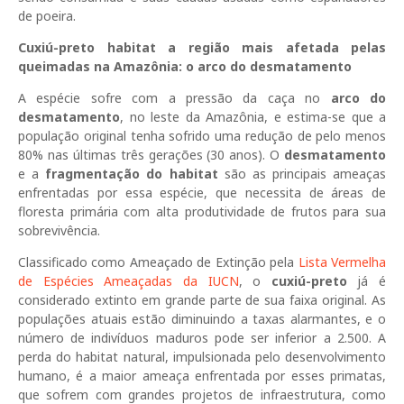
de poeira.
Cuxiú-preto habitat a região mais afetada pelas
queimadas na Amazônia: o arco do desmatamento
A espécie sofre com a pressão da caça no
arco do
desmatamento
, no leste da Amazônia, e estima-se que a
população original tenha sofrido uma redução de pelo menos
80% nas últimas três gerações (30 anos). O
desmatamento
e a
fragmentação do habitat
são as principais ameaças
enfrentadas por essa espécie, que necessita de áreas de
floresta primária com alta produtividade de frutos para sua
sobrevivência.
Classificado como Ameaçado de Extinção pela
Lista Vermelha
de Espécies Ameaçadas da IUCN
, o
cuxiú-preto
já é
considerado extinto em grande parte de sua faixa original. As
populações atuais estão diminuindo a taxas alarmantes, e o
número de indivíduos maduros pode ser inferior a 2.500. A
perda do habitat natural, impulsionada pelo desenvolvimento
humano, é a maior ameaça enfrentada por esses primatas,
que sofrem com grandes projetos de infraestrutura, como