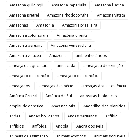
Amazona guildingii
Amazona imperialis
Amazona lilacina
Amazona pretrei
Amazona rhodocorytha
Amazona vittata
Amazonas
Amazônia
Amazônia brasileira
Amazônia colombiana
Amazônia oriental
Amazônia peruana
Amazônia venezuelana.
Amazonia vinacea
Amazônia.
ambientes áridos
ameaça da agricultura
ameaçada
ameaçada de extinção
ameaçado de extinção
ameaçado de extinção.
ameaçados.
ameaças à espécie
ameaças à sua existência
América Central
América do Sul
amostras biológicas
amplitude genética
Anas nesiotis
Andarilho-das-planícies
andes
Andes bolivianos
Andes peruanos
Anfíbio
anfíbios
anfíbios.
Angola
Angra dos Reis
animais de estimação
animais exóticos
animais sociáveis