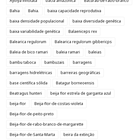
Aythya innotata
bacia amazônica
Bacurau-de-rabo-branco
Bahia
Bahia.
baixa capacidade reprodutiva
baixa densidade populacional
baixa diversidade genética
baixa variabilidade genética
Balaeniceps rex
Balearica regulorum
Balearica regulorum gibbericps
Baleia de bico ramari
baleia ramari
baleias
bambu taboca
bambuzais
barragens
barragens hidrelétricas
barreiras geográficas
base científica sólida
Batagur borneoensis
Beatragus hunteri
beija flor estrela de garganta azul
beija-flor
Beija-flor-de-costas-violeta
Beija-flor-de-peito-preto
Beija-flor-de-rabo-branco-de-margarette
Beija-flor-de-Santa-Marta
beira da extinção