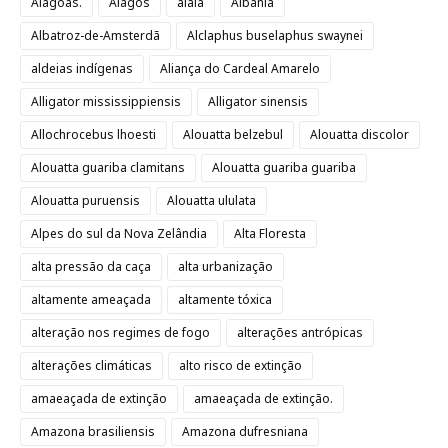
Alagoas.
Alagos
alala
Albânia
Albatroz-de-Amsterdã
Alclaphus buselaphus swaynei
aldeias indígenas
Aliança do Cardeal Amarelo
Alligator mississippiensis
Alligator sinensis
Allochrocebus lhoesti
Alouatta belzebul
Alouatta discolor
Alouatta guariba clamitans
Alouatta guariba guariba
Alouatta puruensis
Alouatta ululata
Alpes do sul da Nova Zelândia
Alta Floresta
alta pressão da caça
alta urbanização
altamente ameaçada
altamente tóxica
alteração nos regimes de fogo
alterações antrópicas
alterações climáticas
alto risco de extinção
amaeaçada de extinção
amaeaçada de extinção.
Amazona brasiliensis
Amazona dufresniana