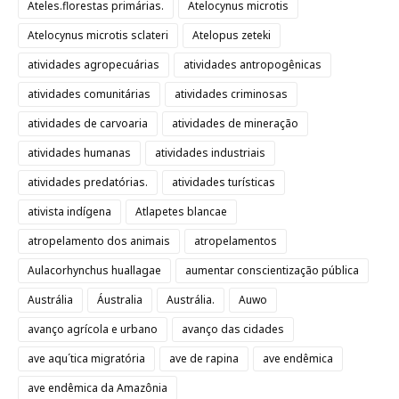
Ateles.florestas primárias.
Atelocynus microtis
Atelocynus microtis sclateri
Atelopus zeteki
atividades agropecuárias
atividades antropogênicas
atividades comunitárias
atividades criminosas
atividades de carvoaria
atividades de mineração
atividades humanas
atividades industriais
atividades predatórias.
atividades turísticas
ativista indígena
Atlapetes blancae
atropelamento dos animais
atropelamentos
Aulacorhynchus huallagae
aumentar conscientização pública
Austrália
Áustralia
Austrália.
Auwo
avanço agrícola e urbano
avanço das cidades
ave aqu´tica migratória
ave de rapina
ave endêmica
ave endêmica da Amazônia