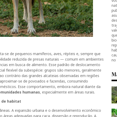
voc
nat
pub
as
des
tr
val
que
bio
re
hab
ta-se de pequenos mamíferos, aves, répteis e, sempre que
ca
ibilidade reduzida de presas naturais — comum em ambientes
no
tâncias em busca de alimento. Esse padrão de deslocamento
ial flexível da subespécie: grupos são menores, geralmente
M
 ao contrário das grandes alcateias observadas em regiões
proximar-se de povoados e fazendas, consumindo
omésticos. Esse comportamento, embora natural diante da
omunidades humanas
, especialmente em áreas rurais.
 de habitat
tâneas. A expansão urbana e o desenvolvimento econômico
do áreas adequadas para caça, dispersão e reprodução. A