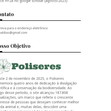
ice H=28 no google scholar (agosto/2023)
ontato
reva para o endereço eletrônico
naldias@gmail.com
sso Objetivo
ste 2 de novembro de 2025, o Poliseres
memora quatro anos de dedicação à divulgação
ntífica e à conservação da biodiversidade. Ao
go desse período, o site alcançou 187.808
ualizações, um marco que reflete o crescente
teresse de pessoas que desejam conhecer melhor
ida animal e, muitas delas, descobrir uma