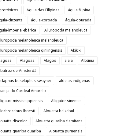
grotóxicos
Águia das Filipinas
águia filipina
guia-cinzenta
águia-coroada
águia-dourada
guia-imperial-Ibérica
Ailuropoda melanoleuca
iluropoda melanoleuca melanoleuca
iluropoda melanoleuca qinlingensis
Akikiki
lagoas
Alagoas.
Alagos
alala
Albânia
lbatroz-de-Amsterdã
lclaphus buselaphus swaynei
aldeias indígenas
liança do Cardeal Amarelo
lligator mississippiensis
Alligator sinensis
llochrocebus lhoesti
Alouatta belzebul
louatta discolor
Alouatta guariba clamitans
louatta guariba guariba
Alouatta puruensis