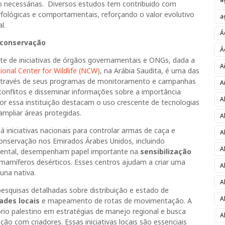
ão necessárias. Diversos estudos tem contribuido com
fológicas e comportamentais, reforçando o valor evolutivo
a
l.
Á
 conservação
Á
e de iniciativas de órgãos governamentais e ONGs, dada a
A
ional Center for Wildlife (NCW)
, na Arábia Saudita, é uma das
e. Através de seus programas de monitoramento e campanhas
A
conflitos e disseminar informações sobre a importância
A
por essa instituição destacam o uso crescente de tecnologias
pliar áreas protegidas.
A
á iniciativas nacionais para controlar armas de caça e
A
conservação nos Emirados Árabes Unidos, incluindo
A
iental, desempenham papel importante na
sensibilização
mamíferos desérticos. Esses centros ajudam a criar uma
A
una nativa.
A
esquisas detalhadas sobre distribuição e estado de
A
des locais
e mapeamento de rotas de movimentação. A
rio palestino em estratégias de manejo regional e busca
A
ção com criadores. Essas iniciativas locais são essenciais