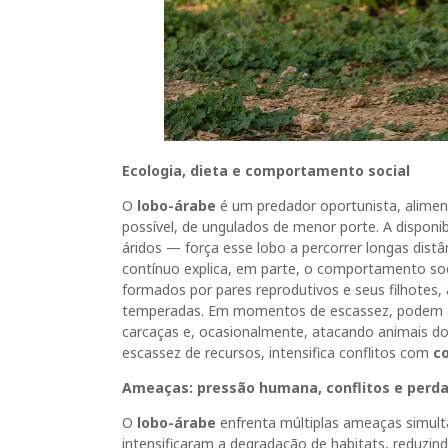
Ecologia, dieta e comportamento social
O
lobo-árabe
é um predador oportunista, alimen
possível, de ungulados de menor porte. A dispon
áridos — força esse lobo a percorrer longas dis
contínuo explica, em parte, o comportamento soc
formados por pares reprodutivos e seus filhotes,
temperadas. Em momentos de escassez, podem a
carcaças e, ocasionalmente, atacando animais d
escassez de recursos, intensifica conflitos com
c
Ameaças: pressão humana, conflitos e perda
O
lobo-árabe
enfrenta múltiplas ameaças simul
intensificaram a degradação de habitats, reduzin