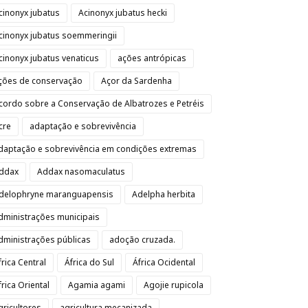
cinonyx jubatus
Acinonyx jubatus hecki
cinonyx jubatus soemmeringii
cinonyx jubatus venaticus
ações antrópicas
ções de conservação
Açor da Sardenha
cordo sobre a Conservação de Albatrozes e Petréis
cre
adaptação e sobrevivência
daptação e sobrevivência em condições extremas
ddax
Addax nasomaculatus
delophryne maranguapensis
Adelpha herbita
dministrações municipais
dministrações públicas
adoção cruzada.
frica Central
África do Sul
África Ocidental
frica Oriental
Agamia agami
Agojie rupicola
gricultores
agricultura mecanizada