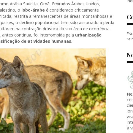
índ
como Arábia Saudita, Omã, Emirados Árabes Unidos,
palestino, o
lobo-árabe
é considerado criticamente
C
mitada, restrita a remanescentes de áreas montanhosas e
aíses, o declínio populacional tem sido associado à perda
sultaram na contração drástica da sua área de ocorrência.
Esc
, antes contínua, foi interrompida pela
urbanização
rei
nsificação de atividades humanas
.
No
Ne
co
cie
lon
vis
in
a v