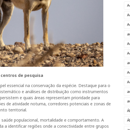
A
A
A
a
A
A
a
A
 centros de pesquisa
A
el essencial na conservação da espécie. Destaque para o
istemático e análises de distribuição como instrumentos
a
ersistem e quais áreas representam prioridade para
a
es de atividade noturna, corredores potenciais e zonas de
to territorial.
Á
e saúde populacional, mortalidade e comportamento. A
Á
 a identificar regiões onde a conectividade entre grupos
a