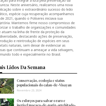
ação para integrar a luta pela preservação da
ureza. Neste aniversário, realizamos uma nova
licação sobre o extraordinário sucesso do leão
iático, espécie cuja recuperação acompanhamos
de 2021, quando o Poliseres iniciava sua
ajetória. Mantemos firme nosso compromisso de
orizar o trabalho de organizações e comunidades
 atuam na linha de frente da proteção da
diversidade, destacando ações de preservação,
produção e reintrodução de espécies em seus
itats naturais, sem deixar de evidenciar as
usas que continuam a ameaçar a vida selvagem,
 mundo todo e especialmente no Brasil.
ais Lidos Da Semana
Conservação, ecologia e status
populacionais do calau-de-Visayan
Novembro 23, 2024
Os esforços para salvar o raro e
incrível macaco-de-nariz-arrebitado-