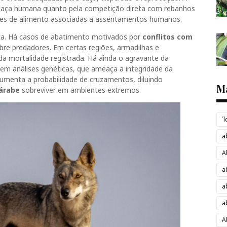
 caça humana quanto pela competição direta com rebanhos
ntes de alimento associadas a assentamentos humanos.
reta. Há casos de abatimento motivados por
conflitos com
bre predadores. Em certas regiões, armadilhas e
 mortalidade registrada. Há ainda o agravante da
em análises genéticas, que ameaça a integridade da
umenta a probabilidade de cruzamentos, diluindo
M
árabe
sobreviver em ambientes extremos.
´
a
A
a
a
a
A