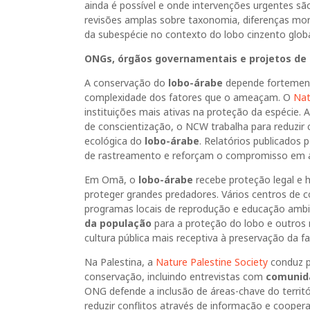
ainda é possível e onde intervenções urgentes s
revisões amplas sobre taxonomia, diferenças mor
da subespécie no contexto do lobo cinzento globa
ONGs, órgãos governamentais e projetos de
A conservação do
lobo-árabe
depende fortement
complexidade dos fatores que o ameaçam. O
Nat
instituições mais ativas na proteção da espéci
de conscientização, o NCW trabalha para reduzir 
ecológica do
lobo-árabe
. Relatórios publicados 
de rastreamento e reforçam o compromisso em am
Em Omã, o
lobo-árabe
recebe proteção legal e h
proteger grandes predadores. Vários centros de 
programas locais de reprodução e educação amb
da população
para a proteção do lobo e outros 
cultura pública mais receptiva à preservação da fa
Na Palestina, a
Nature Palestine Society
conduz p
conservação, incluindo entrevistas com
comunida
ONG defende a inclusão de áreas-chave do territó
reduzir conflitos através de informação e coopera