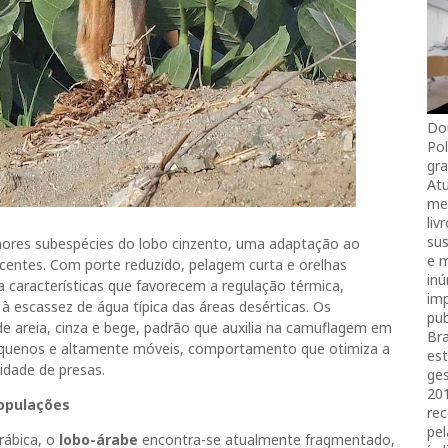
Do
Pol
gra
Atu
mei
liv
sus
ores subespécies do lobo cinzento, uma adaptação ao
e 
jacentes. Com porte reduzido, pelagem curta e orelhas
in
 características que favorecem a regulação térmica,
imp
 à escassez de água típica das áreas desérticas. Os
pub
de areia, cinza e bege, padrão que auxilia na camuflagem em
Bra
equenos e altamente móveis, comportamento que otimiza a
es
idade de presas.
ges
20
populações
rec
pel
rábica, o
lobo-árabe
encontra-se atualmente fragmentado,