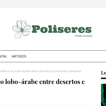
NTAL
ARTIGOS
evivência do lobo-árabe entre desertos e pressões humanas
Le
do lobo-árabe entre desertos e