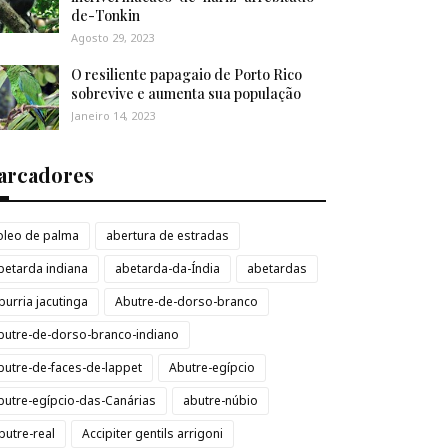
de-Tonkin
Agosto 29, 2023
O resiliente papagaio de Porto Rico
sobrevive e aumenta sua população
Janeiro 14, 2023
arcadores
loleo de palma
abertura de estradas
betarda indiana
abetarda-da-Índia
abetardas
burria jacutinga
Abutre-de-dorso-branco
butre-de-dorso-branco-indiano
butre-de-faces-de-lappet
Abutre-egípcio
butre-egípcio-das-Canárias
abutre-núbio
butre-real
Accipiter gentils arrigoni