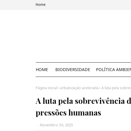
Home
HOME
BIODIVERSIDADE
POLÍTICA AMBIE
Página inicial
urbanização acelerada
A luta pela sobr
A luta pela sobrevivência 
pressões humanas
-
Novembro 30, 2025