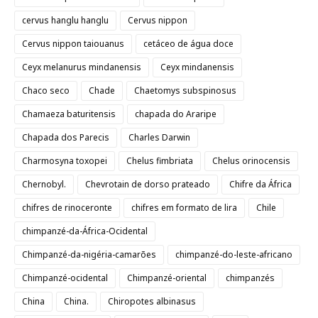
cervus hanglu hanglu
Cervus nippon
Cervus nippon taiouanus
cetáceo de água doce
Ceyx melanurus mindanensis
Ceyx mindanensis
Chaco seco
Chade
Chaetomys subspinosus
Chamaeza baturitensis
chapada do Araripe
Chapada dos Parecis
Charles Darwin
Charmosyna toxopei
Chelus fimbriata
Chelus orinocensis
Chernobyl.
Chevrotain de dorso prateado
Chifre da África
chifres de rinoceronte
chifres em formato de lira
Chile
chimpanzé-da-África-Ocidental
Chimpanzé-da-nigéria-camarões
chimpanzé-do-leste-africano
Chimpanzé-ocidental
Chimpanzé-oriental
chimpanzés
China
China.
Chiropotes albinasus