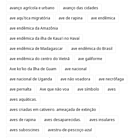
avanço agrícola e urbano
avanço das cidades
ave aqu´tica migratória
ave de rapina
ave endêmica
ave endêmica da Amazônia
ave endêmica da ilha de Kaua'i no Havaí
ave endêmica de Madagascar
ave endêmica do Brasil
ave endêmica do centro do Vietnã
ave galiforme
Ave ko'ko da Ilha de Guam
ave nacional
ave nacional de Uganda
ave não voadora
ave necrófaga
ave pernalta
Ave que não voa
ave símbolo
aves
aves aquáticas.
aves criadas em cativeiro. ameaçada de extinção
aves de rapina
aves desaparecidas.
aves insulares
aves suboscines
avestru-de-pescoço-azul