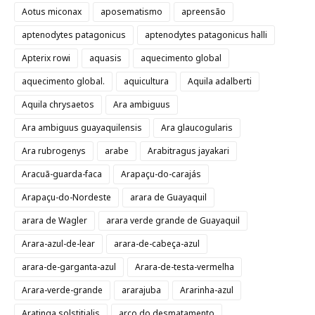
Aotus miconax
aposematismo
apreensão
aptenodytes patagonicus
aptenodytes patagonicus halli
Apterix rowi
aquasis
aquecimento global
aquecimento global.
aquicultura
Aquila adalberti
Aquila chrysaetos
Ara ambiguus
Ara ambiguus guayaquilensis
Ara glaucogularis
Ara rubrogenys
arabe
Arabitragus jayakari
Aracuã-guarda-faca
Arapaçu-do-carajás
Arapaçu-do-Nordeste
arara de Guayaquil
arara de Wagler
arara verde grande de Guayaquil
Arara-azul-de-lear
arara-de-cabeça-azul
arara-de-garganta-azul
Arara-de-testa-vermelha
Arara-verde-grande
ararajuba
Ararinha-azul
Aratinga solstitialis
arco do desmatamento