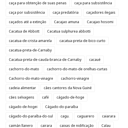
caça para obtenção de suas penas
caça para subsistência
caça por subsistência
caça predatória
caçadores ilegais
caçados até a extinção
Cacajao amuna
Cacajao hosomi
Cacatua de Abbott
Cacatua sulphurea abbotti
cacatua-de-crista-amarela
cacatua-preta-de-bico-curto
cacatua-preta-de-Carnaby
Cacatua-preta-de-cauda-branca-de-Carnaby
cacaué
cachorro-do-mato
cachorro-do-mato-de orelhas-curtas
Cachorro-do-mato-vinagre
cachorro-vinagre
cadeia alimentar
cães cantores da Nova Guiné
cães selvagens
café
cágado-de-hoge
cágado-de-hogei
Cágado-do-paraíba
cágado-do-paraíba-do-sul
cagu.
caguarero
caiarara
caimàn llanero
cairara
caixas de nidificação
Calau