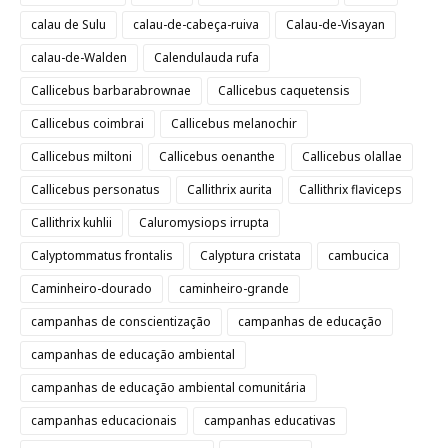
calau de Sulu
calau-de-cabeça-ruiva
Calau-de-Visayan
calau-de-Walden
Calendulauda rufa
Callicebus barbarabrownae
Callicebus caquetensis
Callicebus coimbrai
Callicebus melanochir
Callicebus miltoni
Callicebus oenanthe
Callicebus olallae
Callicebus personatus
Callithrix aurita
Callithrix flaviceps
Callithrix kuhlii
Caluromysiops irrupta
Calyptommatus frontalis
Calyptura cristata
cambucica
Caminheiro-dourado
caminheiro-grande
campanhas de conscientização
campanhas de educação
campanhas de educação ambiental
campanhas de educação ambiental comunitária
campanhas educacionais
campanhas educativas