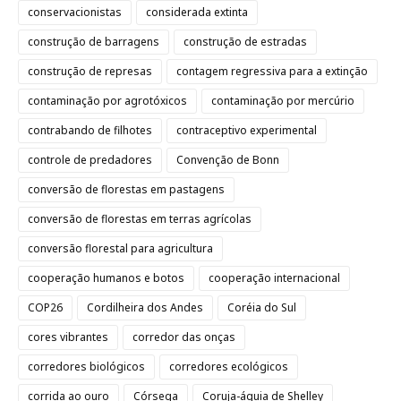
conservacionistas
considerada extinta
construção de barragens
construção de estradas
construção de represas
contagem regressiva para a extinção
contaminação por agrotóxicos
contaminação por mercúrio
contrabando de filhotes
contraceptivo experimental
controle de predadores
Convenção de Bonn
conversão de florestas em pastagens
conversão de florestas em terras agrícolas
conversão florestal para agricultura
cooperação humanos e botos
cooperação internacional
COP26
Cordilheira dos Andes
Coréia do Sul
cores vibrantes
corredor das onças
corredores biológicos
corredores ecológicos
corrida ao ouro
Córsega
Coruja-águia de Shelley