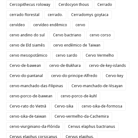
Cercopithecus roloway
Cerdocyon thous
Cerrado
cerrado florestal
cerrado.
Cerradomys goytaca
cervídeo
cervídeo endêmico
cervo
cervo andino do sul
Cervo bactriano
cervo corso
cervo de Eld siamês
cervo endêmico de Taiwan
cervo mesopotâmico
cervo sardo
Cervo Vermelho
Cervo-de-bawean
cervo-de-Bukhara
cervo-de-key-islands
Cervo-do-pantanal
cervo-do-principe-Alfredo
Cervo-key
cervo-manchado-das-Filipinas
Cervo-manchado-de-Visayan
cervo-porco-de-bawean
cervo-porco-de-kuhl
Cervo-rato do Vietnã
Cervo-sika
cervo-sika-de-formosa
cervo-sika-de-taiwan
Cervo-vermelho-da-Cachemira
cervo-viurginiano-da-Flórida
Cervus elaphus bactrianus
Cervus elaphus corsicanus
Cervus elaphus.