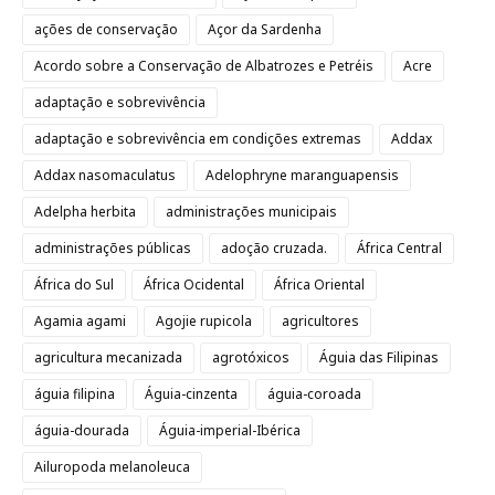
ações de conservação
Açor da Sardenha
Acordo sobre a Conservação de Albatrozes e Petréis
Acre
adaptação e sobrevivência
adaptação e sobrevivência em condições extremas
Addax
Addax nasomaculatus
Adelophryne maranguapensis
Adelpha herbita
administrações municipais
administrações públicas
adoção cruzada.
África Central
África do Sul
África Ocidental
África Oriental
Agamia agami
Agojie rupicola
agricultores
agricultura mecanizada
agrotóxicos
Águia das Filipinas
águia filipina
Águia-cinzenta
águia-coroada
águia-dourada
Águia-imperial-Ibérica
Ailuropoda melanoleuca