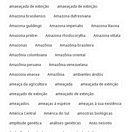
amaeaçada de extinção
amaeaçada de extinção.
Amazona brasiliensis
Amazona dufresniana
Amazona guildingii
Amazona imperialis
Amazona lilacina
Amazona pretrei
Amazona rhodocorytha
Amazona vittata
Amazonas
Amazônia
Amazônia brasileira
Amazônia colombiana
Amazônia oriental
Amazônia peruana
Amazônia venezuelana.
Amazonia vinacea
Amazônia.
ambientes áridos
ameaça da agricultura
ameaçada
ameaçada de extinção
ameaçado de extinção
ameaçado de extinção.
ameaçados.
ameaças à espécie
ameaças à sua existência
América Central
América do Sul
amostras biológicas
amplitude genética
análises genéticas
Anas nesiotis