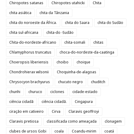
Chiropotes satanas
Chiropotes utahicki
Chita
chita asiática
chita da Tânzania
chita do noroeste da África.
chita do Saara
chita do Sudão
chita sul-africana
chita-do -Sudão
Chita-do-nordeste-africano
chita-somali
chitas
Chlamyphorus truncatus
choca-do-nordeste-da-caatinga
Choeropsis liberiensis
choibo
choique
Chondrohierax wilsonii
Choquinha-de-alagoas
Chrysocyon brachyurus
chucuto negro
chuditch
chunhi
churuco
ciclones
cidade-estado
ciência cidadã
ciência cidadã.
Cingapura
ciração em cativeiro
Cirva
Claravis geoffroyi
Claravis pretiosa
classificada como ameaçada
clonagem
clubes de ursos Gobi
coala
Coandu-mirim
coatá