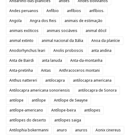
Andarilho-das-planícies
andes
Andes bolivianos
Andes peruanos
Anfíbio
anfíbios
anfíbios.
Angola
Angra dos Reis
animais de estimação
animais exóticos
animais sociáveis
animal dócil
animal extinto
animal nacional da Itália
Anoa da planície
Anodorhynchus leari
Anolis proboscis
anta andina
Anta de Bairdi
anta lanuda
Anta-da-montanha
Anta-pretinha
Antas
Anthracoceros montani
Anthus nattereri
antilocapra
antilocapra americana
Antilocapra americana sonoriensis
antilocapra de Sonora
antilope
antílope
Antílope de Swayne
antílope-americano
Antílope-beira
antílopes
antílopes do deserto
antílopes saiga
Antilophia bokermanni
anuro
anuros
Aonix cinereus