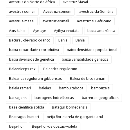
avestruz do Norte da África
avestruz Masai
avestruz somali
Avestruz-comum
avestruz-da-Somália
avestruz-masai
avestruz-somali
aveztruz sul-africano
Axis kuhlii
Aye-aye
Aythya innotata
bacia amazônica
Bacurau-de-rabo-branco
Bahia
Bahia.
baixa capacidade reprodutiva
baixa densidade populacional
baixa diversidade genética
baixa variabilidade genética
Balaeniceps rex
Balearica regulorum
Balearica regulorum gibbericps
Baleia de bico ramari
baleia ramari
baleias
bambu taboca
bambuzais
barragens
barragens hidrelétricas
barreiras geográficas
base científica sólida
Batagur borneoensis
Beatragus hunteri
beija flor estrela de garganta azul
beija-flor
Beija-flor-de-costas-violeta