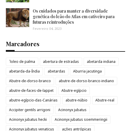
Os cuidados para manter a diversidade
genética do leão do Atlas em cativeiro para
futuras reintroduções
Fevereiro 04, 2023
Marcadores
´loleo de palma
abertura de estradas
abetarda indiana
abetarda-da-Índia
abetardas
Aburria jacutinga
Abutre-de-dorso-branco
abutre-de-dorso-branco-indiano
abutre-de-faces-de-lappet
Abutre-egípcio
abutre-egípcio-das-Canárias
abutre-núbio
Abutre-real
Accipiter gentils arrigoni
Acinonyx jubatus
Acinonyx jubatus hecki
Acinonyx jubatus soemmeringii
Acinonyx jubatus venaticus
ações antrópicas