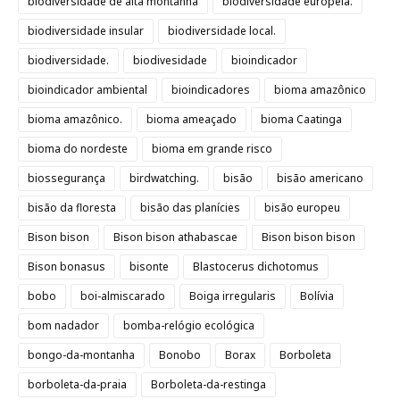
biodiversidade de alta montanha
biodiversidade européia.
biodiversidade insular
biodiversidade local.
biodiversidade.
biodivesidade
bioindicador
bioindicador ambiental
bioindicadores
bioma amazônico
bioma amazônico.
bioma ameaçado
bioma Caatinga
bioma do nordeste
bioma em grande risco
biossegurança
birdwatching.
bisão
bisão americano
bisão da floresta
bisão das planícies
bisão europeu
Bison bison
Bison bison athabascae
Bison bison bison
Bison bonasus
bisonte
Blastocerus dichotomus
bobo
boi-almiscarado
Boiga irregularis
Bolívia
bom nadador
bomba-relógio ecológica
bongo-da-montanha
Bonobo
Borax
Borboleta
borboleta-da-praia
Borboleta-da-restinga