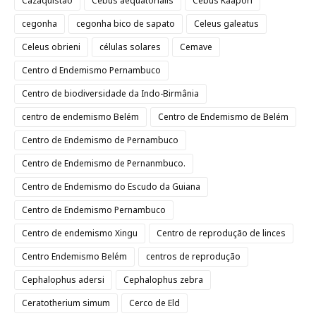
Cazaquistão
Cebus aequatorialis
Cebus Kaapori
cegonha
cegonha bico de sapato
Celeus galeatus
Celeus obrieni
células solares
Cemave
Centro d Endemismo Pernambuco
Centro de biodiversidade da Indo-Birmânia
centro de endemismo Belém
Centro de Endemismo de Belém
Centro de Endemismo de Pernambuco
Centro de Endemismo de Pernanmbuco.
Centro de Endemismo do Escudo da Guiana
Centro de Endemismo Pernambuco
Centro de endemismo Xingu
Centro de reprodução de linces
Centro Endemismo Belém
centros de reprodução
Cephalophus adersi
Cephalophus zebra
Ceratotherium simum
Cerco de Eld