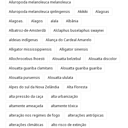
Ailuropoda melanoleuca melanoleuca
Ailuropoda melanoleuca qinlingensis
Akikiki
Alagoas
Alagoas.
Alagos
alala
Albânia
Albatroz-de-Amsterdã
Alclaphus buselaphus swaynei
aldeias indígenas
Aliança do Cardeal Amarelo
Alligator mississippiensis
Alligator sinensis
Allochrocebus lhoesti
Alouatta belzebul
Alouatta discolor
Alouatta guariba clamitans
Alouatta guariba guariba
Alouatta puruensis
Alouatta ululata
Alpes do sul da Nova Zelândia
Alta Floresta
alta pressão da caça
alta urbanização
altamente ameaçada
altamente tóxica
alteração nos regimes de fogo
alterações antrópicas
alterações climáticas
alto risco de extinção