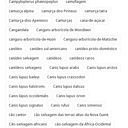
Campylopterus phainopeplus
camuflagem
camurça alpina
camurça dos Pirineus
camurça tatra
Camurça-dos-Apeninos
Camurças
cana-de-açúcar
Cangandala
Canguru-arborícola de Wondiwoi
canguru-arborícola-de-Huon
Canguru-arborícola-de-Matschie
canídeo
canídeo sul-americano
canídeo proto-doméstico
canídeo selvagem
canídeos
canídeos raros
canídeos selvagens
Canis lupus arabs
Canis lupus arctos
Canis lupus baileyi
Canis lupus crassodon
Canis lupus halstromi.
Canis lupus italicus
Canis lúpus occidentalis
Canis lupus orion
Canis lupus signatus
Canis rufus
Canis simensis
cão cantor
cão selvagem das terras altas da Nova Guiné
Cão-selvagem-africano
cão-selvagem-da-África-Ocidental