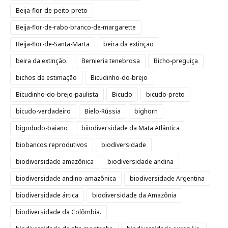
Beija-flor-de-peito-preto
Beija-flor-de-rabo-branco-de-margarette
Beija-flor-de-Santa-Marta
beira da extinção
beira da extinção.
Bernieria tenebrosa
Bicho-preguiça
bichos de estimação
Bicudinho-do-brejo
Bicudinho-do-brejo-paulista
Bicudo
bicudo-preto
bicudo-verdadeiro
Bielo-Rússia
bighorn
bigodudo-baiano
biiodiversidade da Mata Atlântica
biobancos reprodutivos
biodiversidade
biodiversidade amazônica
biodiversidade andina
biodiversidade andino-amazônica
biodiversidade Argentina
biodiversidade ártica
biodiversidade da Amazônia
biodiversidade da Colômbia.