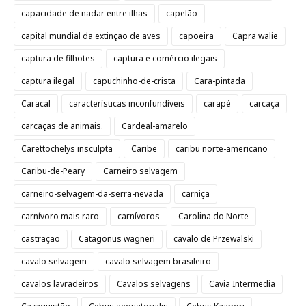
capacidade de nadar entre ilhas
capelão
capital mundial da extinção de aves
capoeira
Capra walie
captura de filhotes
captura e comércio ilegais
captura ilegal
capuchinho-de-crista
Cara-pintada
Caracal
características inconfundíveis
carapé
carcaça
carcaças de animais.
Cardeal-amarelo
Carettochelys insculpta
Caribe
caribu norte-americano
Caribu-de-Peary
Carneiro selvagem
carneiro-selvagem-da-serra-nevada
carniça
carnívoro mais raro
carnívoros
Carolina do Norte
castração
Catagonus wagneri
cavalo de Przewalski
cavalo selvagem
cavalo selvagem brasileiro
cavalos lavradeiros
Cavalos selvagens
Cavia Intermedia