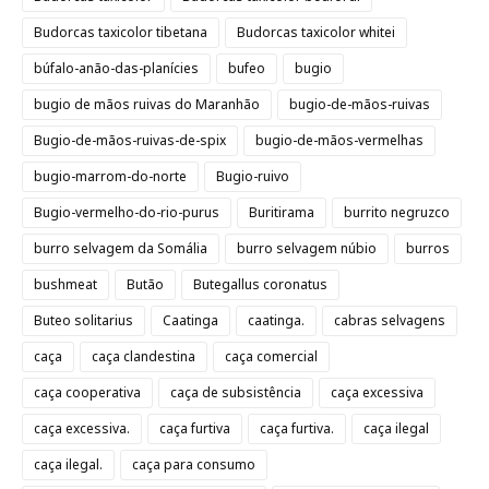
Budorcas taxicolor tibetana
Budorcas taxicolor whitei
búfalo-anão-das-planícies
bufeo
bugio
bugio de mãos ruivas do Maranhão
bugio-de-mãos-ruivas
Bugio-de-mãos-ruivas-de-spix
bugio-de-mãos-vermelhas
bugio-marrom-do-norte
Bugio-ruivo
Bugio-vermelho-do-rio-purus
Buritirama
burrito negruzco
burro selvagem da Somália
burro selvagem núbio
burros
bushmeat
Butão
Butegallus coronatus
Buteo solitarius
Caatinga
caatinga.
cabras selvagens
caça
caça clandestina
caça comercial
caça cooperativa
caça de subsistência
caça excessiva
caça excessiva.
caça furtiva
caça furtiva.
caça ilegal
caça ilegal.
caça para consumo