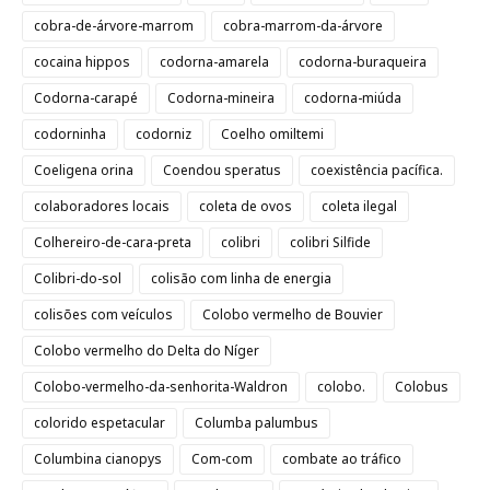
cobra-de-árvore-marrom
cobra-marrom-da-árvore
cocaina hippos
codorna-amarela
codorna-buraqueira
Codorna-carapé
Codorna-mineira
codorna-miúda
codorninha
codorniz
Coelho omiltemi
Coeligena orina
Coendou speratus
coexistência pacífica.
colaboradores locais
coleta de ovos
coleta ilegal
Colhereiro-de-cara-preta
colibri
colibri Silfide
Colibri-do-sol
colisão com linha de energia
colisões com veículos
Colobo vermelho de Bouvier
Colobo vermelho do Delta do Níger
Colobo-vermelho-da-senhorita-Waldron
colobo.
Colobus
colorido espetacular
Columba palumbus
Columbina cianopys
Com-com
combate ao tráfico