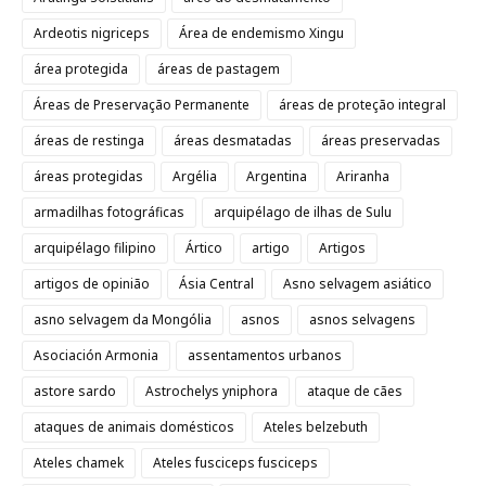
Ardeotis nigriceps
Área de endemismo Xingu
área protegida
áreas de pastagem
Áreas de Preservação Permanente
áreas de proteção integral
áreas de restinga
áreas desmatadas
áreas preservadas
áreas protegidas
Argélia
Argentina
Ariranha
armadilhas fotográficas
arquipélago de ilhas de Sulu
arquipélago filipino
Ártico
artigo
Artigos
artigos de opinião
Ásia Central
Asno selvagem asiático
asno selvagem da Mongólia
asnos
asnos selvagens
Asociación Armonia
assentamentos urbanos
astore sardo
Astrochelys yniphora
ataque de cães
ataques de animais domésticos
Ateles belzebuth
Ateles chamek
Ateles fusciceps fusciceps