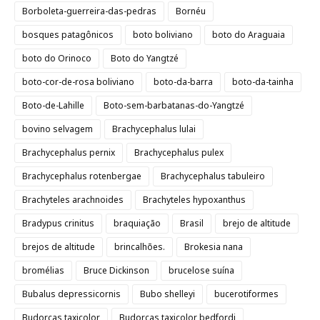
Borboleta-guerreira-das-pedras
Bornéu
bosques patagônicos
boto boliviano
boto do Araguaia
boto do Orinoco
Boto do Yangtzé
boto-cor-de-rosa boliviano
boto-da-barra
boto-da-tainha
Boto-de-Lahille
Boto-sem-barbatanas-do-Yangtzé
bovino selvagem
Brachycephalus lulai
Brachycephalus pernix
Brachycephalus pulex
Brachycephalus rotenbergae
Brachycephalus tabuleiro
Brachyteles arachnoides
Brachyteles hypoxanthus
Bradypus crinitus
braquiação
Brasil
brejo de altitude
brejos de altitude
brincalhões.
Brokesia nana
bromélias
Bruce Dickinson
brucelose suína
Bubalus depressicornis
Bubo shelleyi
bucerotiformes
Budorcas taxicolor
Budorcas taxicolor bedfordi