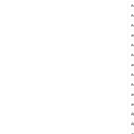
A
A
A
a
A
A
a
A
A
a
a
Á
Á
a