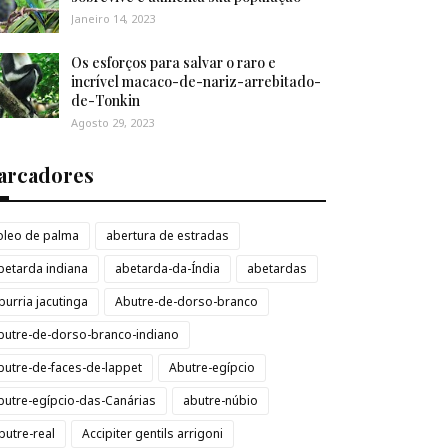
Janeiro 14, 2023
Os esforços para salvar o raro e
incrível macaco-de-nariz-arrebitado-
de-Tonkin
Agosto 29, 2023
arcadores
loleo de palma
abertura de estradas
betarda indiana
abetarda-da-Índia
abetardas
burria jacutinga
Abutre-de-dorso-branco
butre-de-dorso-branco-indiano
butre-de-faces-de-lappet
Abutre-egípcio
butre-egípcio-das-Canárias
abutre-núbio
butre-real
Accipiter gentils arrigoni