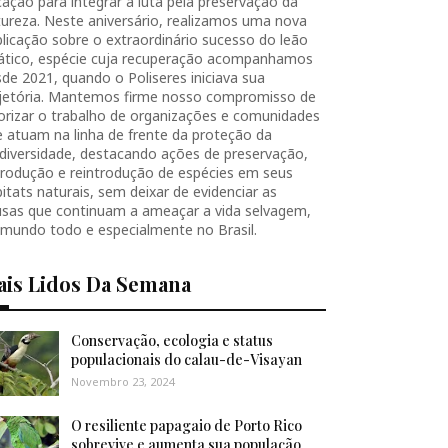
ação para integrar a luta pela preservação da
ureza. Neste aniversário, realizamos uma nova
licação sobre o extraordinário sucesso do leão
iático, espécie cuja recuperação acompanhamos
de 2021, quando o Poliseres iniciava sua
ajetória. Mantemos firme nosso compromisso de
orizar o trabalho de organizações e comunidades
 atuam na linha de frente da proteção da
diversidade, destacando ações de preservação,
produção e reintrodução de espécies em seus
itats naturais, sem deixar de evidenciar as
usas que continuam a ameaçar a vida selvagem,
 mundo todo e especialmente no Brasil.
ais Lidos Da Semana
Conservação, ecologia e status
populacionais do calau-de-Visayan
Novembro 23, 2024
O resiliente papagaio de Porto Rico
sobrevive e aumenta sua população