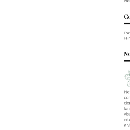
índ
C
Esc
rei
No
Ne
co
cie
lon
vis
in
a v