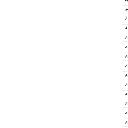
a
Á
Á
A
A
A
A
A
A
A
A
A
A