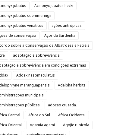
cinonyx jubatus
Acinonyx jubatus hecki
cinonyx jubatus soemmeringii
cinonyx jubatus venaticus
ações antrópicas
ções de conservação
Açor da Sardenha
cordo sobre a Conservação de Albatrozes e Petréis
cre
adaptação e sobrevivência
daptação e sobrevivência em condições extremas
ddax
Addax nasomaculatus
delophryne maranguapensis
Adelpha herbita
dministrações municipais
dministrações públicas
adoção cruzada.
frica Central
África do Sul
África Ocidental
frica Oriental
Agamia agami
Agojie rupicola
gricultores
agricultura mecanizada