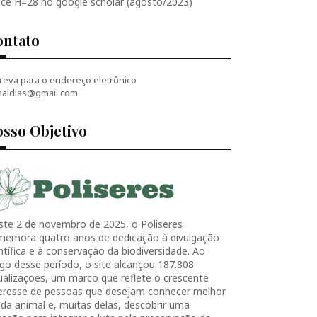
ice H=28 no google scholar (agosto/2023)
ontato
reva para o endereço eletrônico
naldias@gmail.com
sso Objetivo
ste 2 de novembro de 2025, o Poliseres
memora quatro anos de dedicação à divulgação
ntífica e à conservação da biodiversidade. Ao
go desse período, o site alcançou 187.808
ualizações, um marco que reflete o crescente
teresse de pessoas que desejam conhecer melhor
ida animal e, muitas delas, descobrir uma