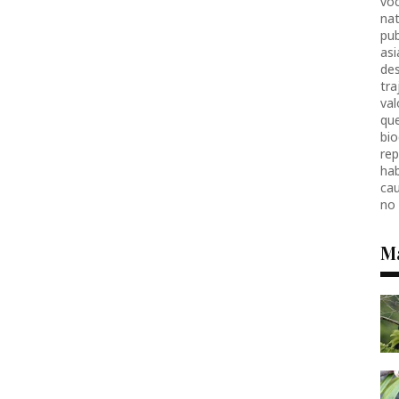
voc
nat
pub
as
des
tr
val
que
bio
re
hab
ca
no
M