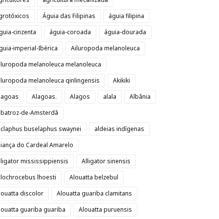
grotóxicos
Águia das Filipinas
águia filipina
guia-cinzenta
águia-coroada
águia-dourada
guia-imperial-Ibérica
Ailuropoda melanoleuca
iluropoda melanoleuca melanoleuca
iluropoda melanoleuca qinlingensis
Akikiki
lagoas
Alagoas.
Alagos
alala
Albânia
lbatroz-de-Amsterdã
lclaphus buselaphus swaynei
aldeias indígenas
liança do Cardeal Amarelo
lligator mississippiensis
Alligator sinensis
llochrocebus lhoesti
Alouatta belzebul
louatta discolor
Alouatta guariba clamitans
louatta guariba guariba
Alouatta puruensis