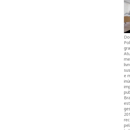
Do
Pol
gra
Atu
mei
liv
sus
e 
in
imp
pub
Bra
es
ges
20
rec
pel