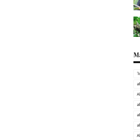
M
´
a
A
a
a
a
A