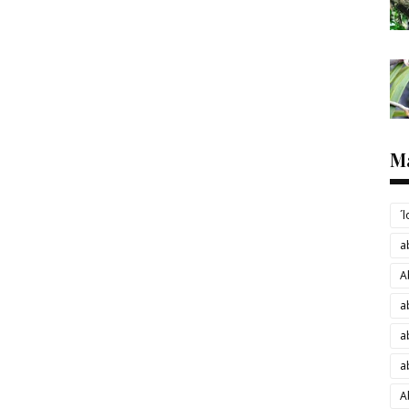
M
´
a
A
a
a
a
A