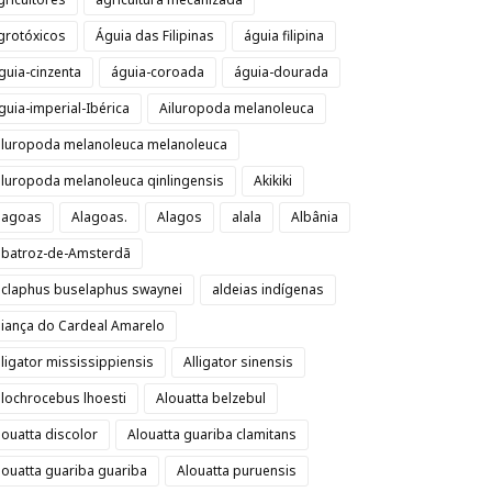
grotóxicos
Águia das Filipinas
águia filipina
guia-cinzenta
águia-coroada
águia-dourada
guia-imperial-Ibérica
Ailuropoda melanoleuca
iluropoda melanoleuca melanoleuca
iluropoda melanoleuca qinlingensis
Akikiki
lagoas
Alagoas.
Alagos
alala
Albânia
lbatroz-de-Amsterdã
lclaphus buselaphus swaynei
aldeias indígenas
liança do Cardeal Amarelo
lligator mississippiensis
Alligator sinensis
llochrocebus lhoesti
Alouatta belzebul
louatta discolor
Alouatta guariba clamitans
louatta guariba guariba
Alouatta puruensis