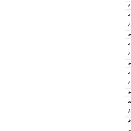
A
A
A
a
A
A
a
A
A
a
a
Á
Á
a