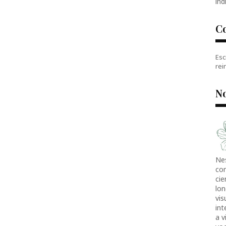
índ
C
Esc
rei
No
Ne
co
cie
lon
vis
in
a v