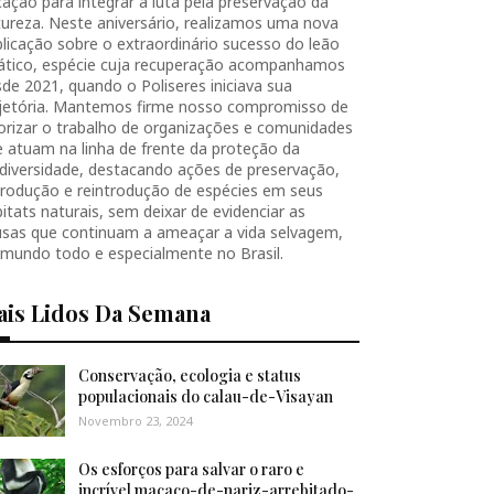
ação para integrar a luta pela preservação da
ureza. Neste aniversário, realizamos uma nova
licação sobre o extraordinário sucesso do leão
iático, espécie cuja recuperação acompanhamos
de 2021, quando o Poliseres iniciava sua
ajetória. Mantemos firme nosso compromisso de
orizar o trabalho de organizações e comunidades
 atuam na linha de frente da proteção da
diversidade, destacando ações de preservação,
produção e reintrodução de espécies em seus
itats naturais, sem deixar de evidenciar as
usas que continuam a ameaçar a vida selvagem,
 mundo todo e especialmente no Brasil.
ais Lidos Da Semana
Conservação, ecologia e status
populacionais do calau-de-Visayan
Novembro 23, 2024
Os esforços para salvar o raro e
incrível macaco-de-nariz-arrebitado-