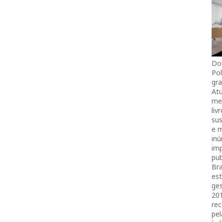
Do
Pol
gra
Atu
mei
liv
sus
e 
in
imp
pub
Bra
es
ges
20
rec
pel