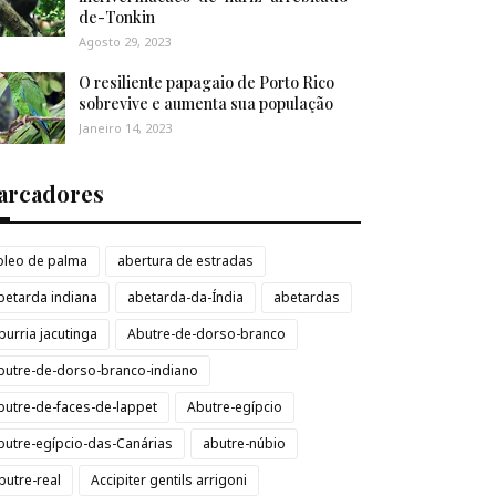
de-Tonkin
Agosto 29, 2023
O resiliente papagaio de Porto Rico
sobrevive e aumenta sua população
Janeiro 14, 2023
arcadores
loleo de palma
abertura de estradas
betarda indiana
abetarda-da-Índia
abetardas
burria jacutinga
Abutre-de-dorso-branco
butre-de-dorso-branco-indiano
butre-de-faces-de-lappet
Abutre-egípcio
butre-egípcio-das-Canárias
abutre-núbio
butre-real
Accipiter gentils arrigoni