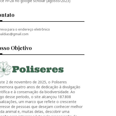
ice H=28 no google scholar (agosto/2023)
ontato
reva para o endereço eletrônico
naldias@gmail.com
sso Objetivo
ste 2 de novembro de 2025, o Poliseres
memora quatro anos de dedicação à divulgação
ntífica e à conservação da biodiversidade. Ao
go desse período, o site alcançou 187.808
ualizações, um marco que reflete o crescente
teresse de pessoas que desejam conhecer melhor
ida animal e, muitas delas, descobrir uma