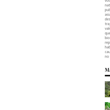
voc
nat
pub
as
des
tr
val
que
bio
re
hab
ca
no
M