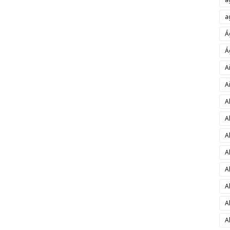
a
Á
Á
A
A
A
A
A
A
A
A
A
A