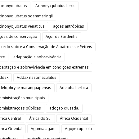
cinonyx jubatus
Acinonyx jubatus hecki
cinonyx jubatus soemmeringii
cinonyx jubatus venaticus
ações antrópicas
ções de conservação
Açor da Sardenha
cordo sobre a Conservação de Albatrozes e Petréis
cre
adaptação e sobrevivência
daptação e sobrevivência em condições extremas
ddax
Addax nasomaculatus
delophryne maranguapensis
Adelpha herbita
dministrações municipais
dministrações públicas
adoção cruzada.
frica Central
África do Sul
África Ocidental
frica Oriental
Agamia agami
Agojie rupicola
gricultores
agricultura mecanizada