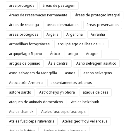
área protegida
áreas de pastagem
Áreas de Preservação Permanente
áreas de proteção integral
áreas de restinga
áreas desmatadas
áreas preservadas
áreas protegidas
Argélia
Argentina
Ariranha
armadilhas fotográficas
arquipélago de ilhas de Sulu
arquipélago filipino
Ártico
artigo
Artigos
artigos de opinião
Ásia Central
Asno selvagem asiático
asno selvagem da Mongólia
asnos
asnos selvagens
Asociación Armonia
assentamentos urbanos
astore sardo
Astrochelys yniphora
ataque de cães
ataques de animais domésticos
Ateles belzebuth
Ateles chamek
Ateles fusciceps fusciceps
Ateles fusciceps rufiventris
Ateles geoffroyi vellerosus
Ateles hybridus
Ateles hybridus brunneus