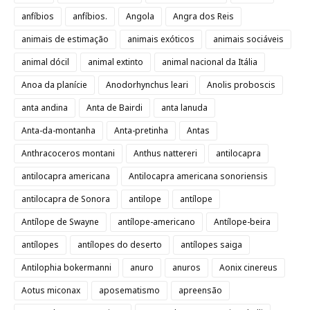
anfíbios
anfíbios.
Angola
Angra dos Reis
animais de estimação
animais exóticos
animais sociáveis
animal dócil
animal extinto
animal nacional da Itália
Anoa da planície
Anodorhynchus leari
Anolis proboscis
anta andina
Anta de Bairdi
anta lanuda
Anta-da-montanha
Anta-pretinha
Antas
Anthracoceros montani
Anthus nattereri
antilocapra
antilocapra americana
Antilocapra americana sonoriensis
antilocapra de Sonora
antilope
antílope
Antílope de Swayne
antílope-americano
Antílope-beira
antílopes
antílopes do deserto
antílopes saiga
Antilophia bokermanni
anuro
anuros
Aonix cinereus
Aotus miconax
aposematismo
apreensão