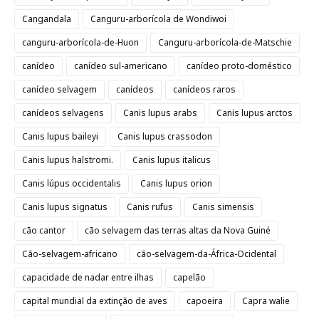
Cangandala
Canguru-arborícola de Wondiwoi
canguru-arborícola-de-Huon
Canguru-arborícola-de-Matschie
canídeo
canídeo sul-americano
canídeo proto-doméstico
canídeo selvagem
canídeos
canídeos raros
canídeos selvagens
Canis lupus arabs
Canis lupus arctos
Canis lupus baileyi
Canis lupus crassodon
Canis lupus halstromi.
Canis lupus italicus
Canis lúpus occidentalis
Canis lupus orion
Canis lupus signatus
Canis rufus
Canis simensis
cão cantor
cão selvagem das terras altas da Nova Guiné
Cão-selvagem-africano
cão-selvagem-da-África-Ocidental
capacidade de nadar entre ilhas
capelão
capital mundial da extinção de aves
capoeira
Capra walie