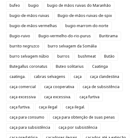
bufeo
bugio
bugio de mãos ruivas do Maranhão
bugio-de-mãos-ruivas
Bugio-de-mãos-ruivas-de-spix
bugio-de-mãos-vermelhas
bugio-marrom-do-norte
Bugio-ruivo
Bugio-vermelho-do-rio-purus
Buritirama
burrito negruzco
burro selvagem da Somália
burro selvagem núbio
burros
bushmeat
Butão
Butegallus coronatus
Buteo solitarius
Caatinga
caatinga.
cabras selvagens
caça
caça clandestina
caça comercial
caça cooperativa
caça de subsistência
caça excessiva
caça excessiva.
caça furtiva
caça furtiva.
caça ilegal
caça ilegal.
caça para consumo
caça para obtenção de suas penas
caça para subsistência
caça por subsistência
caça predatória
caçadores ilegais
caçados até a extinção