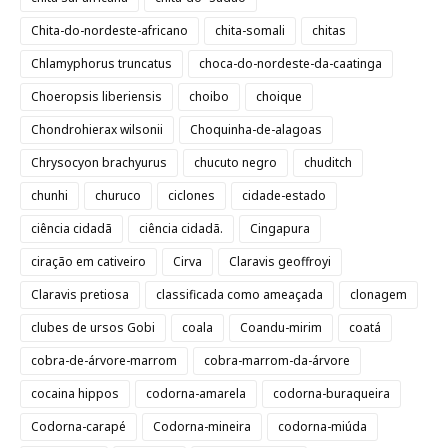
Chita-do-nordeste-africano
chita-somali
chitas
Chlamyphorus truncatus
choca-do-nordeste-da-caatinga
Choeropsis liberiensis
choibo
choique
Chondrohierax wilsonii
Choquinha-de-alagoas
Chrysocyon brachyurus
chucuto negro
chuditch
chunhi
churuco
ciclones
cidade-estado
ciência cidadã
ciência cidadã.
Cingapura
ciração em cativeiro
Cirva
Claravis geoffroyi
Claravis pretiosa
classificada como ameaçada
clonagem
clubes de ursos Gobi
coala
Coandu-mirim
coatá
cobra-de-árvore-marrom
cobra-marrom-da-árvore
cocaina hippos
codorna-amarela
codorna-buraqueira
Codorna-carapé
Codorna-mineira
codorna-miúda