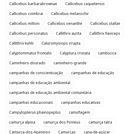
Callicebus barbarabrownae
Callicebus caquetensis
Callicebus coimbrai
Callicebus melanochir
Callicebus miltoni
Callicebus oenanthe
Callicebus olallae
Callicebus personatus
Callithrix aurita
Callithrix flaviceps
Callithrix kuhlii
Caluromysiops irrupta
Calyptommatus frontalis
Calyptura cristata
cambucica
Caminheiro-dourado
caminheiro-grande
campanhas de conscientização
campanhas de educação
campanhas de educação ambiental
campanhas de educação ambiental comunitária
campanhas educacionais
campanhas educativas
Campylopterus phainopeplus
camuflagem
camurça alpina
camurça dos Pirineus
camurça tatra
Camurça-dos-Apeninos
Camurças
cana-de-açúcar