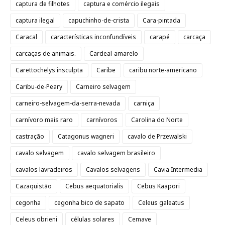
captura de filhotes
captura e comércio ilegais
captura ilegal
capuchinho-de-crista
Cara-pintada
Caracal
características inconfundíveis
carapé
carcaça
carcaças de animais.
Cardeal-amarelo
Carettochelys insculpta
Caribe
caribu norte-americano
Caribu-de-Peary
Carneiro selvagem
carneiro-selvagem-da-serra-nevada
carniça
carnívoro mais raro
carnívoros
Carolina do Norte
castração
Catagonus wagneri
cavalo de Przewalski
cavalo selvagem
cavalo selvagem brasileiro
cavalos lavradeiros
Cavalos selvagens
Cavia Intermedia
Cazaquistão
Cebus aequatorialis
Cebus Kaapori
cegonha
cegonha bico de sapato
Celeus galeatus
Celeus obrieni
células solares
Cemave