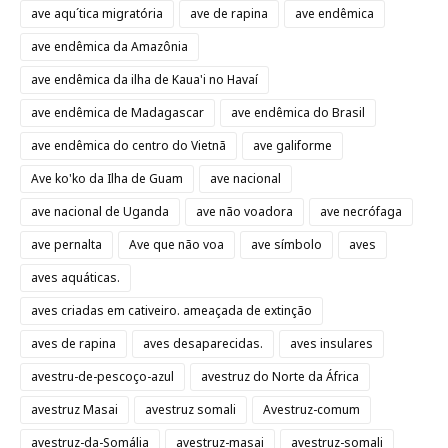
ave aqu´tica migratória
ave de rapina
ave endêmica
ave endêmica da Amazônia
ave endêmica da ilha de Kaua'i no Havaí
ave endêmica de Madagascar
ave endêmica do Brasil
ave endêmica do centro do Vietnã
ave galiforme
Ave ko'ko da Ilha de Guam
ave nacional
ave nacional de Uganda
ave não voadora
ave necrófaga
ave pernalta
Ave que não voa
ave símbolo
aves
aves aquáticas.
aves criadas em cativeiro. ameaçada de extinção
aves de rapina
aves desaparecidas.
aves insulares
avestru-de-pescoço-azul
avestruz do Norte da África
avestruz Masai
avestruz somali
Avestruz-comum
avestruz-da-Somália
avestruz-masai
avestruz-somali