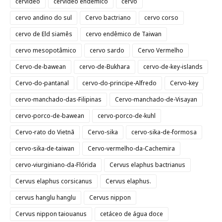
cervídeo
cervídeo endêmico
cervo
cervo andino do sul
Cervo bactriano
cervo corso
cervo de Eld siamês
cervo endêmico de Taiwan
cervo mesopotâmico
cervo sardo
Cervo Vermelho
Cervo-de-bawean
cervo-de-Bukhara
cervo-de-key-islands
Cervo-do-pantanal
cervo-do-principe-Alfredo
Cervo-key
cervo-manchado-das-Filipinas
Cervo-manchado-de-Visayan
cervo-porco-de-bawean
cervo-porco-de-kuhl
Cervo-rato do Vietnã
Cervo-sika
cervo-sika-de-formosa
cervo-sika-de-taiwan
Cervo-vermelho-da-Cachemira
cervo-viurginiano-da-Flórida
Cervus elaphus bactrianus
Cervus elaphus corsicanus
Cervus elaphus.
cervus hanglu hanglu
Cervus nippon
Cervus nippon taiouanus
cetáceo de água doce