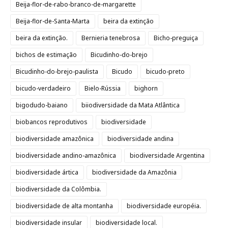
Beija-flor-de-rabo-branco-de-margarette
Beija-flor-de-Santa-Marta
beira da extinção
beira da extinção.
Bernieria tenebrosa
Bicho-preguiça
bichos de estimação
Bicudinho-do-brejo
Bicudinho-do-brejo-paulista
Bicudo
bicudo-preto
bicudo-verdadeiro
Bielo-Rússia
bighorn
bigodudo-baiano
biiodiversidade da Mata Atlântica
biobancos reprodutivos
biodiversidade
biodiversidade amazônica
biodiversidade andina
biodiversidade andino-amazônica
biodiversidade Argentina
biodiversidade ártica
biodiversidade da Amazônia
biodiversidade da Colômbia.
biodiversidade de alta montanha
biodiversidade européia.
biodiversidade insular
biodiversidade local.