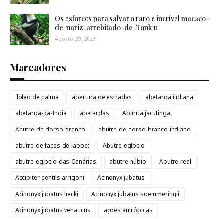
Os esforços para salvar o raro e incrível macaco-
de-nariz-arrebitado-de-Tonkin
Agosto 29, 2023
Marcadores
´loleo de palma
abertura de estradas
abetarda indiana
abetarda-da-Índia
abetardas
Aburria jacutinga
Abutre-de-dorso-branco
abutre-de-dorso-branco-indiano
abutre-de-faces-de-lappet
Abutre-egípcio
abutre-egípcio-das-Canárias
abutre-núbio
Abutre-real
Accipiter gentils arrigoni
Acinonyx jubatus
Acinonyx jubatus hecki
Acinonyx jubatus soemmeringii
Acinonyx jubatus venaticus
ações antrópicas