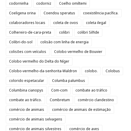
codorninha
codorniz
Coelho omiltemi
Coeligena orina
Coendou speratus
coexistência pacífica.
colaboradores locais
coleta de ovos
coleta ilegal
Colhereiro-de-cara-preta
colibri
colibri Silfide
Colibri-do-sol
colisão com linha de energia
colisões com veículos
Colobo vermelho de Bouvier
Colobo vermelho do Delta do Níger
Colobo-vermelho-da-senhorita-Waldron
colobo.
Colobus
colorido espetacular
Columba palumbus
Columbina cianopys
Com-com
combate ao tráfico
combate ao tráfico.
Combretum
comércio clandestino
comércio de animais
comércio de animais de estimação
comércio de animais selvagens
comércio de animais silvestres
comércio de aves