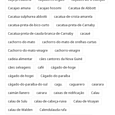
Cacajao amuna
Cacajao hosomi
Cacatua de Abbott
Cacatua sulphurea abbotti
cacatua-de-crista-amarela
cacatua-preta-de-bico-curto
cacatua-preta-de-Carnaby
Cacatua-preta-de-cauda-branca-de-Carnaby
cacaué
cachorro-do-mato
cachorro-do-mato-de orelhas-curtas
Cachorro-do-mato-vinagre
cachorro-vinagre
cadeia alimentar
cães cantores da Nova Guiné
cães selvagens
café
cágado-de-hoge
cágado-de-hogei
Cágado-do-paraíba
cágado-do-paraíba-do-sul
cagu.
caguarero
caiarara
caimàn llanero
cairara
caixas de nidificação
Calau
calau de Sulu
calau-de-cabeça-ruiva
Calau-de-Visayan
calau-de-Walden
Calendulauda rufa