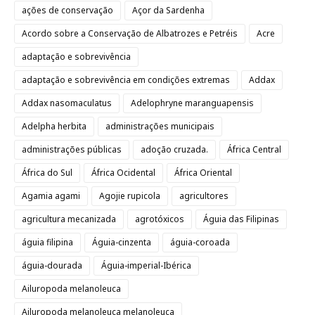
ações de conservação
Açor da Sardenha
Acordo sobre a Conservação de Albatrozes e Petréis
Acre
adaptação e sobrevivência
adaptação e sobrevivência em condições extremas
Addax
Addax nasomaculatus
Adelophryne maranguapensis
Adelpha herbita
administrações municipais
administrações públicas
adoção cruzada.
África Central
África do Sul
África Ocidental
África Oriental
Agamia agami
Agojie rupicola
agricultores
agricultura mecanizada
agrotóxicos
Águia das Filipinas
águia filipina
Águia-cinzenta
águia-coroada
águia-dourada
Águia-imperial-Ibérica
Ailuropoda melanoleuca
Ailuropoda melanoleuca melanoleuca