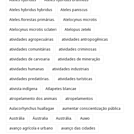
Ateles hybridus hybridus
Ateles paniscus
Ateles.florestas primárias.
Atelocynus microtis
Atelocynus microtis sclateri
Atelopus zeteki
atividades agropecuárias
atividades antropogênicas
atividades comunitárias
atividades criminosas
atividades de carvoaria
atividades de mineração
atividades humanas
atividades industriais
atividades predatórias.
atividades turísticas
ativista indígena
Atlapetes blancae
atropelamento dos animais
atropelamentos
Aulacorhynchus huallagae
aumentar conscientização pública
Austrália
Áustralia
Austrália.
Auwo
avanço agrícola e urbano
avanço das cidades