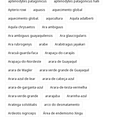
aptenodytes patagonicus
aptenodytes patagonicus halli
Apterix rowi
aquasis
aquecimento global
aquecimento global.
aquicultura
Aquila adalberti
Aquila chrysaetos
Ara ambiguus
Ara ambiguus guayaquilensis
Ara glaucogularis
Ara rubrogenys
arabe
Arabitragus jayakari
Aracuã-guarda-faca
Arapaçu-do-carajás
Arapaçu-do-Nordeste
arara de Guayaquil
arara de Wagler
arara verde grande de Guayaquil
Arara-azul-de-lear
arara-de-cabeça-azul
arara-de-garganta-azul
Arara-de-testa-vermelha
Arara-verde-grande
ararajuba
Ararinha-azul
Aratinga solstitialis
arco do desmatamento
Ardeotis nigriceps
Área de endemismo Xingu