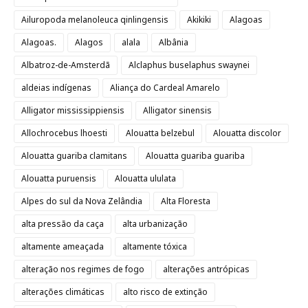
Ailuropoda melanoleuca qinlingensis
Akikiki
Alagoas
Alagoas.
Alagos
alala
Albânia
Albatroz-de-Amsterdã
Alclaphus buselaphus swaynei
aldeias indígenas
Aliança do Cardeal Amarelo
Alligator mississippiensis
Alligator sinensis
Allochrocebus lhoesti
Alouatta belzebul
Alouatta discolor
Alouatta guariba clamitans
Alouatta guariba guariba
Alouatta puruensis
Alouatta ululata
Alpes do sul da Nova Zelândia
Alta Floresta
alta pressão da caça
alta urbanização
altamente ameaçada
altamente tóxica
alteração nos regimes de fogo
alterações antrópicas
alterações climáticas
alto risco de extinção