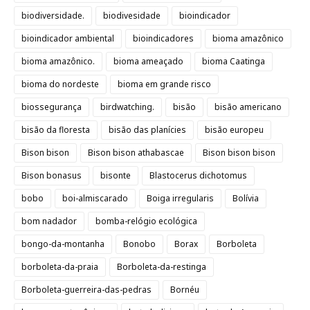
biodiversidade.
biodivesidade
bioindicador
bioindicador ambiental
bioindicadores
bioma amazônico
bioma amazônico.
bioma ameaçado
bioma Caatinga
bioma do nordeste
bioma em grande risco
biossegurança
birdwatching.
bisão
bisão americano
bisão da floresta
bisão das planícies
bisão europeu
Bison bison
Bison bison athabascae
Bison bison bison
Bison bonasus
bisonte
Blastocerus dichotomus
bobo
boi-almiscarado
Boiga irregularis
Bolívia
bom nadador
bomba-relógio ecológica
bongo-da-montanha
Bonobo
Borax
Borboleta
borboleta-da-praia
Borboleta-da-restinga
Borboleta-guerreira-das-pedras
Bornéu