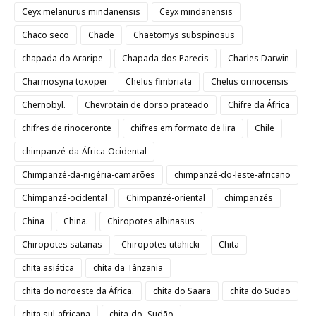
Ceyx melanurus mindanensis
Ceyx mindanensis
Chaco seco
Chade
Chaetomys subspinosus
chapada do Araripe
Chapada dos Parecis
Charles Darwin
Charmosyna toxopei
Chelus fimbriata
Chelus orinocensis
Chernobyl.
Chevrotain de dorso prateado
Chifre da África
chifres de rinoceronte
chifres em formato de lira
Chile
chimpanzé-da-África-Ocidental
Chimpanzé-da-nigéria-camarões
chimpanzé-do-leste-africano
Chimpanzé-ocidental
Chimpanzé-oriental
chimpanzés
China
China.
Chiropotes albinasus
Chiropotes satanas
Chiropotes utahicki
Chita
chita asiática
chita da Tânzania
chita do noroeste da África.
chita do Saara
chita do Sudão
chita sul-africana
chita-do -Sudão