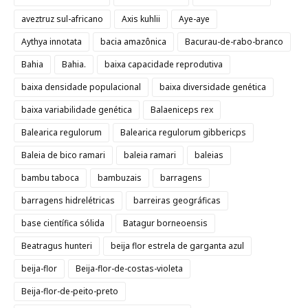
aveztruz sul-africano
Axis kuhlii
Aye-aye
Aythya innotata
bacia amazônica
Bacurau-de-rabo-branco
Bahia
Bahia.
baixa capacidade reprodutiva
baixa densidade populacional
baixa diversidade genética
baixa variabilidade genética
Balaeniceps rex
Balearica regulorum
Balearica regulorum gibbericps
Baleia de bico ramari
baleia ramari
baleias
bambu taboca
bambuzais
barragens
barragens hidrelétricas
barreiras geográficas
base científica sólida
Batagur borneoensis
Beatragus hunteri
beija flor estrela de garganta azul
beija-flor
Beija-flor-de-costas-violeta
Beija-flor-de-peito-preto