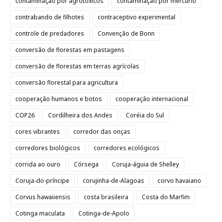
contaminação por agrotóxicos
contaminação por mercúrio
contrabando de filhotes
contraceptivo experimental
controle de predadores
Convenção de Bonn
conversão de florestas em pastagens
conversão de florestas em terras agrícolas
conversão florestal para agricultura
cooperação humanos e botos
cooperação internacional
COP26
Cordilheira dos Andes
Coréia do Sul
cores vibrantes
corredor das onças
corredores biológicos
corredores ecológicos
corrida ao ouro
Córsega
Coruja-águia de Shelley
Coruja-do-príncipe
corujinha-de-Alagoas
corvo havaiano
Corvus hawaiiensis
costa brasileira
Costa do Marfim
Cotinga maculata
Cotinga-de-Apolo