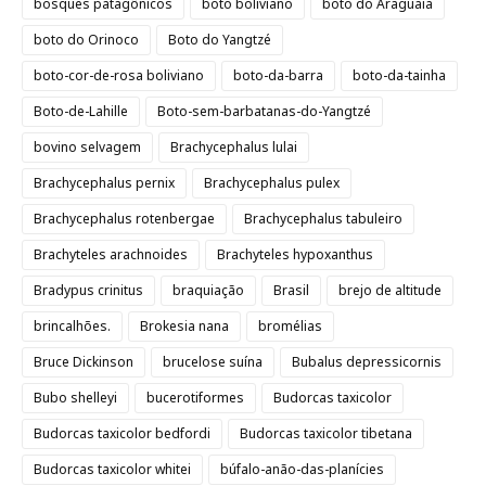
bosques patagônicos
boto boliviano
boto do Araguaia
boto do Orinoco
Boto do Yangtzé
boto-cor-de-rosa boliviano
boto-da-barra
boto-da-tainha
Boto-de-Lahille
Boto-sem-barbatanas-do-Yangtzé
bovino selvagem
Brachycephalus lulai
Brachycephalus pernix
Brachycephalus pulex
Brachycephalus rotenbergae
Brachycephalus tabuleiro
Brachyteles arachnoides
Brachyteles hypoxanthus
Bradypus crinitus
braquiação
Brasil
brejo de altitude
brincalhões.
Brokesia nana
bromélias
Bruce Dickinson
brucelose suína
Bubalus depressicornis
Bubo shelleyi
bucerotiformes
Budorcas taxicolor
Budorcas taxicolor bedfordi
Budorcas taxicolor tibetana
Budorcas taxicolor whitei
búfalo-anão-das-planícies