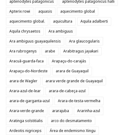
aptenodytes patagonicus
aptenodytes patagonicus halli
Apterix rowi
aquasis
aquecimento global
aquecimento global.
aquicultura
Aquila adalberti
Aquila chrysaetos
Ara ambiguus
Ara ambiguus guayaquilensis
Ara glaucogularis
Ara rubrogenys
arabe
Arabitragus jayakari
Aracuã-guarda-faca
Arapaçu-do-carajás
Arapaçu-do-Nordeste
arara de Guayaquil
arara de Wagler
arara verde grande de Guayaquil
Arara-azul-de-lear
arara-de-cabeça-azul
arara-de-garganta-azul
Arara-de-testa-vermelha
Arara-verde-grande
ararajuba
Ararinha-azul
Aratinga solstitialis
arco do desmatamento
Ardeotis nigriceps
Área de endemismo Xingu