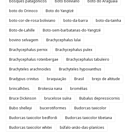
bosques patagônicos
boto boliviano
boto do Araguaia
boto do Orinoco
Boto do Yangtzé
boto-cor-de-rosa boliviano
boto-da-barra
boto-da-tainha
Boto-de-Lahille
Boto-sem-barbatanas-do-Yangtzé
bovino selvagem
Brachycephalus lulai
Brachycephalus pernix
Brachycephalus pulex
Brachycephalus rotenbergae
Brachycephalus tabuleiro
Brachyteles arachnoides
Brachyteles hypoxanthus
Bradypus crinitus
braquiação
Brasil
brejo de altitude
brincalhões.
Brokesia nana
bromélias
Bruce Dickinson
brucelose suína
Bubalus depressicornis
Bubo shelleyi
bucerotiformes
Budorcas taxicolor
Budorcas taxicolor bedfordi
Budorcas taxicolor tibetana
Budorcas taxicolor whitei
búfalo-anão-das-planícies