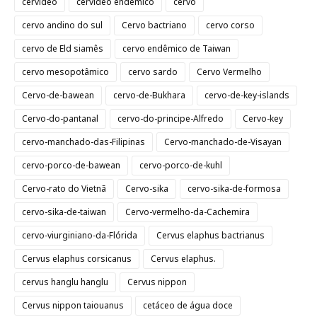
cervídeo
cervídeo endêmico
cervo
cervo andino do sul
Cervo bactriano
cervo corso
cervo de Eld siamês
cervo endêmico de Taiwan
cervo mesopotâmico
cervo sardo
Cervo Vermelho
Cervo-de-bawean
cervo-de-Bukhara
cervo-de-key-islands
Cervo-do-pantanal
cervo-do-principe-Alfredo
Cervo-key
cervo-manchado-das-Filipinas
Cervo-manchado-de-Visayan
cervo-porco-de-bawean
cervo-porco-de-kuhl
Cervo-rato do Vietnã
Cervo-sika
cervo-sika-de-formosa
cervo-sika-de-taiwan
Cervo-vermelho-da-Cachemira
cervo-viurginiano-da-Flórida
Cervus elaphus bactrianus
Cervus elaphus corsicanus
Cervus elaphus.
cervus hanglu hanglu
Cervus nippon
Cervus nippon taiouanus
cetáceo de água doce