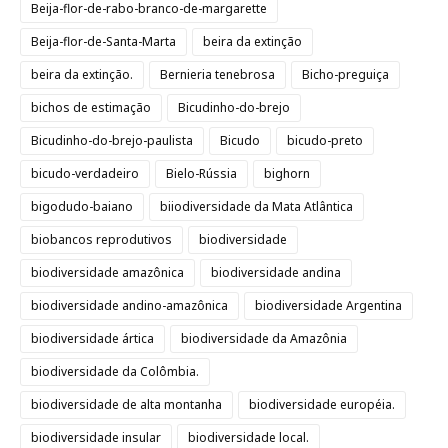
Beija-flor-de-rabo-branco-de-margarette
Beija-flor-de-Santa-Marta
beira da extinção
beira da extinção.
Bernieria tenebrosa
Bicho-preguiça
bichos de estimação
Bicudinho-do-brejo
Bicudinho-do-brejo-paulista
Bicudo
bicudo-preto
bicudo-verdadeiro
Bielo-Rússia
bighorn
bigodudo-baiano
biiodiversidade da Mata Atlântica
biobancos reprodutivos
biodiversidade
biodiversidade amazônica
biodiversidade andina
biodiversidade andino-amazônica
biodiversidade Argentina
biodiversidade ártica
biodiversidade da Amazônia
biodiversidade da Colômbia.
biodiversidade de alta montanha
biodiversidade européia.
biodiversidade insular
biodiversidade local.