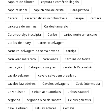
captura de filhotes
captura e comércio ilegais
captura ilegal
capuchinho-de-crista
Cara-pintada
Caracal
características inconfundíveis
carapé
carcaça
carcaças de animais.
Cardeal-amarelo
Carettochelys insculpta
Caribe
caribu norte-americano
Caribu-de-Peary
Carneiro selvagem
carneiro-selvagem-da-serra-nevada
carniça
carnívoro mais raro
carnívoros
Carolina do Norte
castração
Catagonus wagneri
cavalo de Przewalski
cavalo selvagem
cavalo selvagem brasileiro
cavalos lavradeiros
Cavalos selvagens
Cavia Intermedia
Cazaquistão
Cebus aequatorialis
Cebus Kaapori
cegonha
cegonha bico de sapato
Celeus galeatus
Celeus obrieni
células solares
Cemave