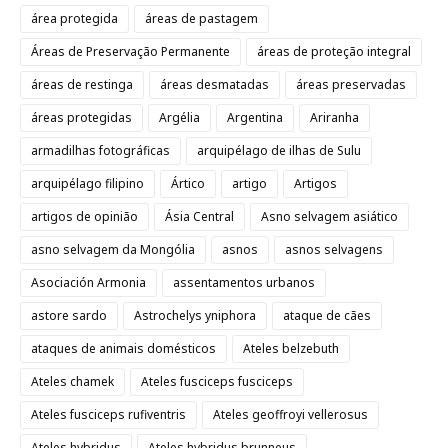
área protegida
áreas de pastagem
Áreas de Preservação Permanente
áreas de proteção integral
áreas de restinga
áreas desmatadas
áreas preservadas
áreas protegidas
Argélia
Argentina
Ariranha
armadilhas fotográficas
arquipélago de ilhas de Sulu
arquipélago filipino
Ártico
artigo
Artigos
artigos de opinião
Ásia Central
Asno selvagem asiático
asno selvagem da Mongólia
asnos
asnos selvagens
Asociación Armonia
assentamentos urbanos
astore sardo
Astrochelys yniphora
ataque de cães
ataques de animais domésticos
Ateles belzebuth
Ateles chamek
Ateles fusciceps fusciceps
Ateles fusciceps rufiventris
Ateles geoffroyi vellerosus
Ateles hybridus
Ateles hybridus brunneus