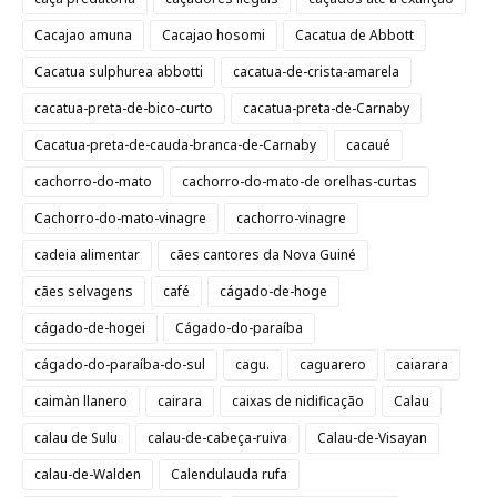
Cacajao amuna
Cacajao hosomi
Cacatua de Abbott
Cacatua sulphurea abbotti
cacatua-de-crista-amarela
cacatua-preta-de-bico-curto
cacatua-preta-de-Carnaby
Cacatua-preta-de-cauda-branca-de-Carnaby
cacaué
cachorro-do-mato
cachorro-do-mato-de orelhas-curtas
Cachorro-do-mato-vinagre
cachorro-vinagre
cadeia alimentar
cães cantores da Nova Guiné
cães selvagens
café
cágado-de-hoge
cágado-de-hogei
Cágado-do-paraíba
cágado-do-paraíba-do-sul
cagu.
caguarero
caiarara
caimàn llanero
cairara
caixas de nidificação
Calau
calau de Sulu
calau-de-cabeça-ruiva
Calau-de-Visayan
calau-de-Walden
Calendulauda rufa