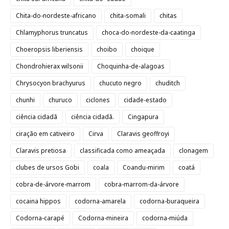
Chita-do-nordeste-africano
chita-somali
chitas
Chlamyphorus truncatus
choca-do-nordeste-da-caatinga
Choeropsis liberiensis
choibo
choique
Chondrohierax wilsonii
Choquinha-de-alagoas
Chrysocyon brachyurus
chucuto negro
chuditch
chunhi
churuco
ciclones
cidade-estado
ciência cidadã
ciência cidadã.
Cingapura
ciração em cativeiro
Cirva
Claravis geoffroyi
Claravis pretiosa
classificada como ameaçada
clonagem
clubes de ursos Gobi
coala
Coandu-mirim
coatá
cobra-de-árvore-marrom
cobra-marrom-da-árvore
cocaina hippos
codorna-amarela
codorna-buraqueira
Codorna-carapé
Codorna-mineira
codorna-miúda