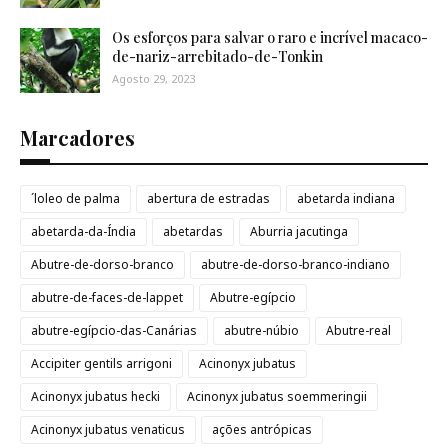
Os esforços para salvar o raro e incrível macaco-
de-nariz-arrebitado-de-Tonkin
Agosto 29, 2023
Marcadores
´loleo de palma
abertura de estradas
abetarda indiana
abetarda-da-Índia
abetardas
Aburria jacutinga
Abutre-de-dorso-branco
abutre-de-dorso-branco-indiano
abutre-de-faces-de-lappet
Abutre-egípcio
abutre-egípcio-das-Canárias
abutre-núbio
Abutre-real
Accipiter gentils arrigoni
Acinonyx jubatus
Acinonyx jubatus hecki
Acinonyx jubatus soemmeringii
Acinonyx jubatus venaticus
ações antrópicas