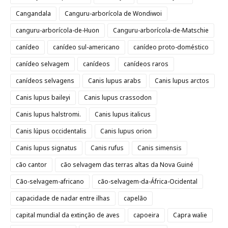
Cangandala
Canguru-arborícola de Wondiwoi
canguru-arborícola-de-Huon
Canguru-arborícola-de-Matschie
canídeo
canídeo sul-americano
canídeo proto-doméstico
canídeo selvagem
canídeos
canídeos raros
canídeos selvagens
Canis lupus arabs
Canis lupus arctos
Canis lupus baileyi
Canis lupus crassodon
Canis lupus halstromi.
Canis lupus italicus
Canis lúpus occidentalis
Canis lupus orion
Canis lupus signatus
Canis rufus
Canis simensis
cão cantor
cão selvagem das terras altas da Nova Guiné
Cão-selvagem-africano
cão-selvagem-da-África-Ocidental
capacidade de nadar entre ilhas
capelão
capital mundial da extinção de aves
capoeira
Capra walie