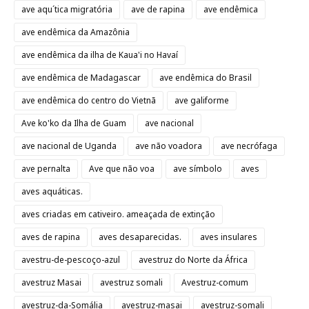
ave aqu´tica migratória
ave de rapina
ave endêmica
ave endêmica da Amazônia
ave endêmica da ilha de Kaua'i no Havaí
ave endêmica de Madagascar
ave endêmica do Brasil
ave endêmica do centro do Vietnã
ave galiforme
Ave ko'ko da Ilha de Guam
ave nacional
ave nacional de Uganda
ave não voadora
ave necrófaga
ave pernalta
Ave que não voa
ave símbolo
aves
aves aquáticas.
aves criadas em cativeiro. ameaçada de extinção
aves de rapina
aves desaparecidas.
aves insulares
avestru-de-pescoço-azul
avestruz do Norte da África
avestruz Masai
avestruz somali
Avestruz-comum
avestruz-da-Somália
avestruz-masai
avestruz-somali