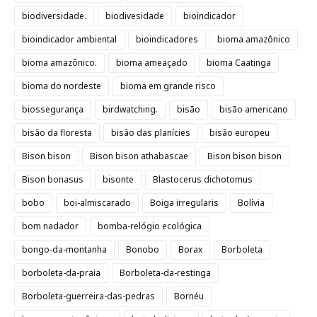
biodiversidade.
biodivesidade
bioindicador
bioindicador ambiental
bioindicadores
bioma amazônico
bioma amazônico.
bioma ameaçado
bioma Caatinga
bioma do nordeste
bioma em grande risco
biossegurança
birdwatching.
bisão
bisão americano
bisão da floresta
bisão das planícies
bisão europeu
Bison bison
Bison bison athabascae
Bison bison bison
Bison bonasus
bisonte
Blastocerus dichotomus
bobo
boi-almiscarado
Boiga irregularis
Bolívia
bom nadador
bomba-relógio ecológica
bongo-da-montanha
Bonobo
Borax
Borboleta
borboleta-da-praia
Borboleta-da-restinga
Borboleta-guerreira-das-pedras
Bornéu