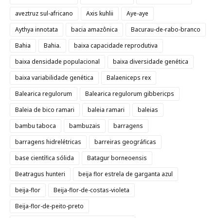
aveztruz sul-africano
Axis kuhlii
Aye-aye
Aythya innotata
bacia amazônica
Bacurau-de-rabo-branco
Bahia
Bahia.
baixa capacidade reprodutiva
baixa densidade populacional
baixa diversidade genética
baixa variabilidade genética
Balaeniceps rex
Balearica regulorum
Balearica regulorum gibbericps
Baleia de bico ramari
baleia ramari
baleias
bambu taboca
bambuzais
barragens
barragens hidrelétricas
barreiras geográficas
base científica sólida
Batagur borneoensis
Beatragus hunteri
beija flor estrela de garganta azul
beija-flor
Beija-flor-de-costas-violeta
Beija-flor-de-peito-preto