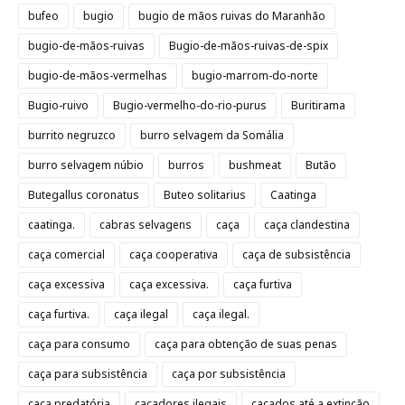
bufeo
bugio
bugio de mãos ruivas do Maranhão
bugio-de-mãos-ruivas
Bugio-de-mãos-ruivas-de-spix
bugio-de-mãos-vermelhas
bugio-marrom-do-norte
Bugio-ruivo
Bugio-vermelho-do-rio-purus
Buritirama
burrito negruzco
burro selvagem da Somália
burro selvagem núbio
burros
bushmeat
Butão
Butegallus coronatus
Buteo solitarius
Caatinga
caatinga.
cabras selvagens
caça
caça clandestina
caça comercial
caça cooperativa
caça de subsistência
caça excessiva
caça excessiva.
caça furtiva
caça furtiva.
caça ilegal
caça ilegal.
caça para consumo
caça para obtenção de suas penas
caça para subsistência
caça por subsistência
caça predatória
caçadores ilegais
caçados até a extinção