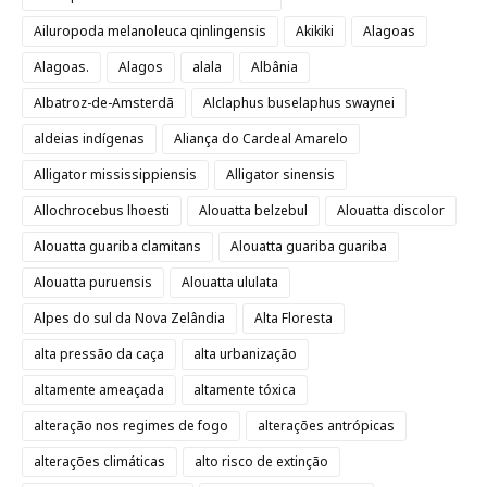
Ailuropoda melanoleuca qinlingensis
Akikiki
Alagoas
Alagoas.
Alagos
alala
Albânia
Albatroz-de-Amsterdã
Alclaphus buselaphus swaynei
aldeias indígenas
Aliança do Cardeal Amarelo
Alligator mississippiensis
Alligator sinensis
Allochrocebus lhoesti
Alouatta belzebul
Alouatta discolor
Alouatta guariba clamitans
Alouatta guariba guariba
Alouatta puruensis
Alouatta ululata
Alpes do sul da Nova Zelândia
Alta Floresta
alta pressão da caça
alta urbanização
altamente ameaçada
altamente tóxica
alteração nos regimes de fogo
alterações antrópicas
alterações climáticas
alto risco de extinção