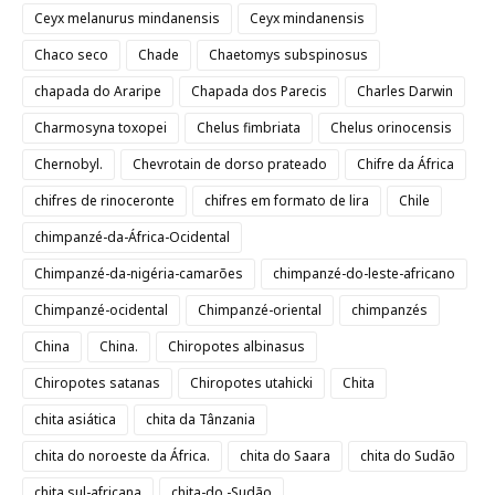
Ceyx melanurus mindanensis
Ceyx mindanensis
Chaco seco
Chade
Chaetomys subspinosus
chapada do Araripe
Chapada dos Parecis
Charles Darwin
Charmosyna toxopei
Chelus fimbriata
Chelus orinocensis
Chernobyl.
Chevrotain de dorso prateado
Chifre da África
chifres de rinoceronte
chifres em formato de lira
Chile
chimpanzé-da-África-Ocidental
Chimpanzé-da-nigéria-camarões
chimpanzé-do-leste-africano
Chimpanzé-ocidental
Chimpanzé-oriental
chimpanzés
China
China.
Chiropotes albinasus
Chiropotes satanas
Chiropotes utahicki
Chita
chita asiática
chita da Tânzania
chita do noroeste da África.
chita do Saara
chita do Sudão
chita sul-africana
chita-do -Sudão