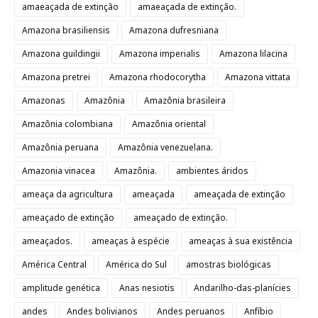
amaeaçada de extinção
amaeaçada de extinção.
Amazona brasiliensis
Amazona dufresniana
Amazona guildingii
Amazona imperialis
Amazona lilacina
Amazona pretrei
Amazona rhodocorytha
Amazona vittata
Amazonas
Amazônia
Amazônia brasileira
Amazônia colombiana
Amazônia oriental
Amazônia peruana
Amazônia venezuelana.
Amazonia vinacea
Amazônia.
ambientes áridos
ameaça da agricultura
ameaçada
ameaçada de extinção
ameaçado de extinção
ameaçado de extinção.
ameaçados.
ameaças à espécie
ameaças à sua existência
América Central
América do Sul
amostras biológicas
amplitude genética
Anas nesiotis
Andarilho-das-planícies
andes
Andes bolivianos
Andes peruanos
Anfíbio