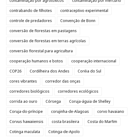
contaminação por agrotóxicos
contaminação por mercúrio
contrabando de filhotes
contraceptivo experimental
controle de predadores
Convenção de Bonn
conversão de florestas em pastagens
conversão de florestas em terras agrícolas
conversão florestal para agricultura
cooperação humanos e botos
cooperação internacional
COP26
Cordilheira dos Andes
Coréia do Sul
cores vibrantes
corredor das onças
corredores biológicos
corredores ecológicos
corrida ao ouro
Córsega
Coruja-águia de Shelley
Coruja-do-príncipe
corujinha-de-Alagoas
corvo havaiano
Corvus hawaiiensis
costa brasileira
Costa do Marfim
Cotinga maculata
Cotinga-de-Apolo