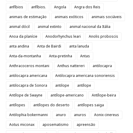
anfíbios
anfíbios.
Angola
Angra dos Reis
animais de estimação
animais exóticos
animais sociáveis
animal dócil
animal extinto
animal nacional da Itália
Anoa da planície
Anodorhynchus leari
Anolis proboscis
anta andina
Anta de Bairdi
anta lanuda
Anta-da-montanha
Anta-pretinha
Antas
Anthracoceros montani
Anthus nattereri
antilocapra
antilocapra americana
Antilocapra americana sonoriensis
antilocapra de Sonora
antilope
antílope
Antílope de Swayne
antílope-americano
Antílope-beira
antílopes
antílopes do deserto
antílopes saiga
Antilophia bokermanni
anuro
anuros
Aonix cinereus
Aotus miconax
aposematismo
apreensão