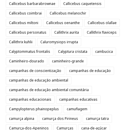
Callicebus barbarabrownae
Callicebus caquetensis
Callicebus coimbrai
Callicebus melanochir
Callicebus miltoni
Callicebus oenanthe
Callicebus olallae
Callicebus personatus
Callithrix aurita
Callithrix flaviceps
Callithrix kuhlii
Caluromysiops irrupta
Calyptommatus frontalis
Calyptura cristata
cambucica
Caminheiro-dourado
caminheiro-grande
campanhas de conscientização
campanhas de educação
campanhas de educação ambiental
campanhas de educação ambiental comunitária
campanhas educacionais
campanhas educativas
Campylopterus phainopeplus
camuflagem
camurça alpina
camurça dos Pirineus
camurça tatra
Camurça-dos-Apeninos
Camurças
cana-de-açúcar