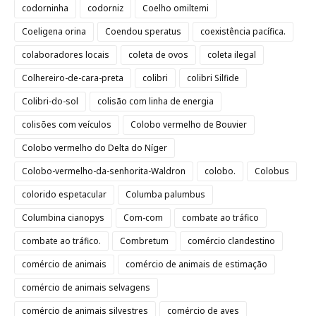
codorninha
codorniz
Coelho omiltemi
Coeligena orina
Coendou speratus
coexistência pacífica.
colaboradores locais
coleta de ovos
coleta ilegal
Colhereiro-de-cara-preta
colibri
colibri Silfide
Colibri-do-sol
colisão com linha de energia
colisões com veículos
Colobo vermelho de Bouvier
Colobo vermelho do Delta do Níger
Colobo-vermelho-da-senhorita-Waldron
colobo.
Colobus
colorido espetacular
Columba palumbus
Columbina cianopys
Com-com
combate ao tráfico
combate ao tráfico.
Combretum
comércio clandestino
comércio de animais
comércio de animais de estimação
comércio de animais selvagens
comércio de animais silvestres
comércio de aves