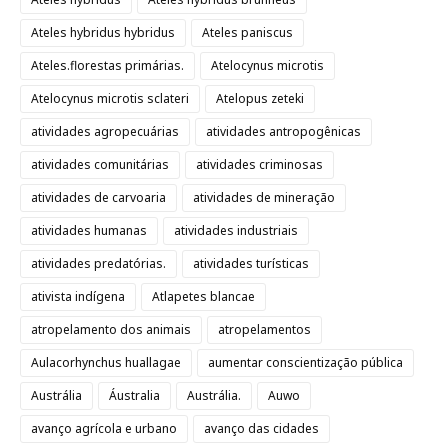
Ateles hybridus hybridus
Ateles paniscus
Ateles.florestas primárias.
Atelocynus microtis
Atelocynus microtis sclateri
Atelopus zeteki
atividades agropecuárias
atividades antropogênicas
atividades comunitárias
atividades criminosas
atividades de carvoaria
atividades de mineração
atividades humanas
atividades industriais
atividades predatórias.
atividades turísticas
ativista indígena
Atlapetes blancae
atropelamento dos animais
atropelamentos
Aulacorhynchus huallagae
aumentar conscientização pública
Austrália
Áustralia
Austrália.
Auwo
avanço agrícola e urbano
avanço das cidades