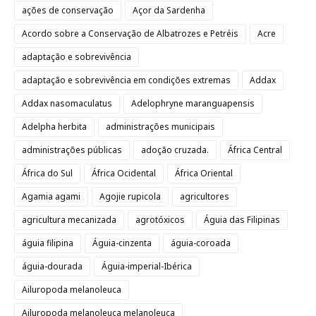
ações de conservação
Açor da Sardenha
Acordo sobre a Conservação de Albatrozes e Petréis
Acre
adaptação e sobrevivência
adaptação e sobrevivência em condições extremas
Addax
Addax nasomaculatus
Adelophryne maranguapensis
Adelpha herbita
administrações municipais
administrações públicas
adoção cruzada.
África Central
África do Sul
África Ocidental
África Oriental
Agamia agami
Agojie rupicola
agricultores
agricultura mecanizada
agrotóxicos
Águia das Filipinas
águia filipina
Águia-cinzenta
águia-coroada
águia-dourada
Águia-imperial-Ibérica
Ailuropoda melanoleuca
Ailuropoda melanoleuca melanoleuca